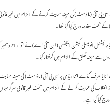
سی پی آئی (ماؤسٹ) کی مبینہ حمایت کرنے کے الزام میں غیر قانو
ے تحت مقدمہ درج کیا گیا تھا۔
حیدرآباد: نیش
زوں سے مبینہ تعلق کے الزام میں گرفتار کیا۔
ایا عرف گڈے اننا ریڈی پر سی پی آئی (ماؤسٹ) کی مبینہ حمایت، 
واز انقلاب کی حمایت کرنے کے الزام میں سخت غیر قانونی سرگ
درج کیا گیا ہے۔