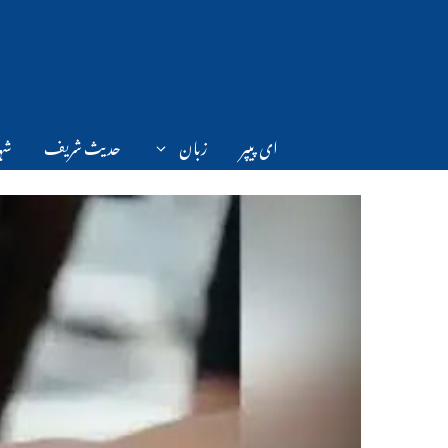
Ski
t
conten
ای پیپر
زبان
حدیث شریف
شہر