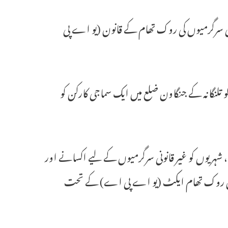
نی سرگرمیوں کی روک تھام کے قانون (یو اے پی
نل انویسٹی گیشن ایجنسی (این آئی اے) نے اتوار 21 دسمبر کو تلنگانہ کے جنگاون ضلع میں ایک سماجی کارکن کو
شہریوں کو غیر قانونی سرگرمیوں کے لیے اکسانے اور
رمیاں روک تھام ایکٹ (یو اے پی اے) کے تحت