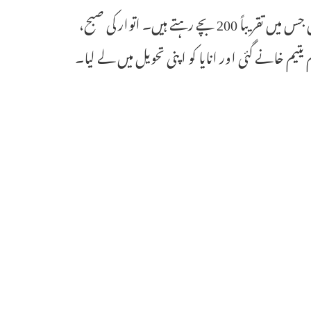
رپورٹس کے مطابق ریڈی ما اللو پرجادھرانا آشرم نامی یتیم خانہ چلاتے ہیں جس میں تقریباً 200 بچے رہتے ہیں۔ اتوار کی صبح،
تیم خانے گئی اور انایا کو اپنی تحویل میں لے لیا۔