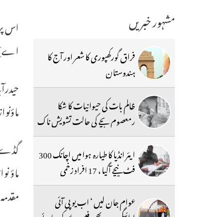
مشہور خبریں
اس پر 
اے) ک
فراق گورکھپوری کا شعر اور آج کا
ہندوستان
ظالم بات کی حیوانیات کا شکا
ماؤنوا
رمعصوم بچے کی حالت تشویش ناک
گڈے ان
ایئر انڈیا کا طیارہ ہوا میں اچانک 300
فٹ نیچے آگیا ، 17 افراد زخمی
ماؤ ن
مقدمہ 
عوام جان لیں ‘ اب یو پی آئی
ادائیگیوں پر بھی فیس عائد کی جائے