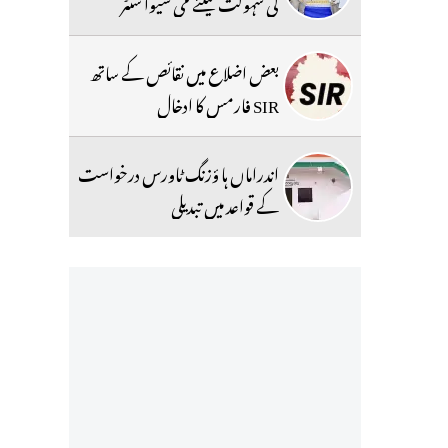
کی سہولت کیلئے می سیوا سنٹر
بعض اضلاع میں نقائص کے ساتھ
SIR فارمس کا ادخال
اندراماں ہا ؤزنگ ٹاورس درخواست
کے قواعد میں تبدیلی