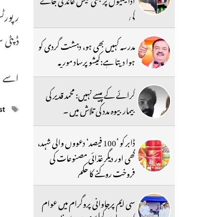
گی
ڈپٹی س
مدرسہ کہیں بھی ہو، دہشت گردی کو
ہوا دیتا ہے:کیشو پرساد موریہ
اسے ا
کرائے کے پیسے نہیں: محمد قدیر کی
بیمار بیوہ مدد کی تلاش میں ۔
ags
st
ڈابر کو ’100 فیصد‘ دعووں والی شہد،
گھی اور دیگر غذائی مصنوعات کی
فروخت روکنے کا حکم
سی ایم پرجاوانی پروگرام میں عوام