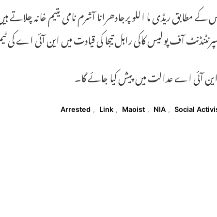
پرنٹنڈنٹ آف پولیس کاکی راہل تیجا کی قیادت میں این آئی اے کی ٹیم ی
ین آئی اے عدالت میں پیش کیا جائے گا۔
T
Arrested
,
Link
,
Maoist
,
NIA
,
Social Activi