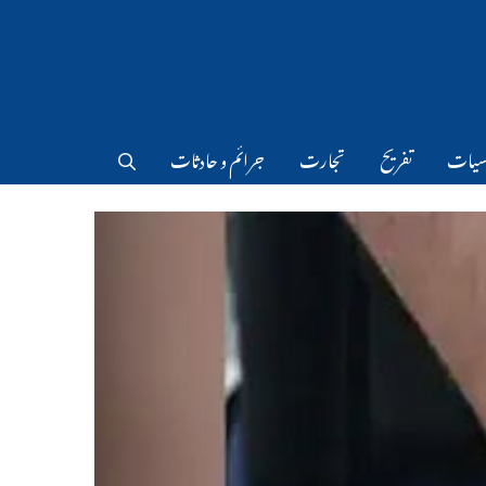
سیات
تفریح
تجارت
جرائم و حادثات