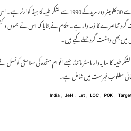
رد محاصرے کا ذمہ دار ہے۔ حکام نے بتایا کہ اس نے جموں و کشم
میں بھی دہشت گرد حملے کیے ہیں۔
لشکر طیبہ کا سایہ دار ماسٹر مائنڈ، جسے اقوام متحدہ کی سلامتی کون
تہائی مطلوب فہرست میں شامل ہے۔
T
India
,
JeH
,
Let
,
LOC
,
POK
,
Targe