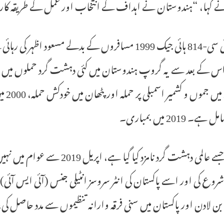
کہا، “ہندوستان نے اہداف کے انتخاب اور عمل کے طریقہ کار میں
میں ائی سی-814 ہائی جیک 1999 مسافروں کے بدلے مسعود
2000
ے۔ 2019 میں بمباری۔
شروع کی اور اسے پاکستان کی انٹر سروسز انٹیلی جنس (آئی ایس آئ
بن لادن اور پاکستان میں سنی فرقہ وارانہ تنظیموں سے مدد حاصل کی،