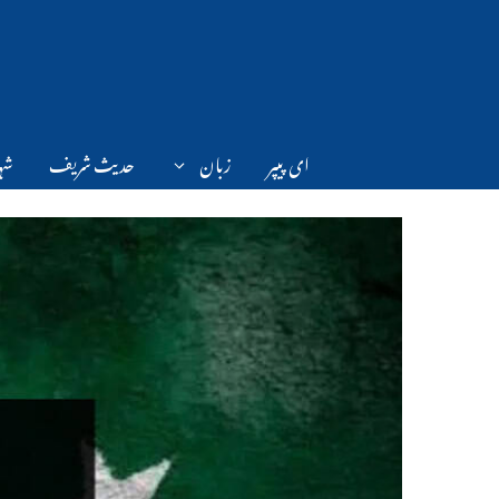
Ski
t
conten
ای پیپر
زبان
حدیث شریف
شہر