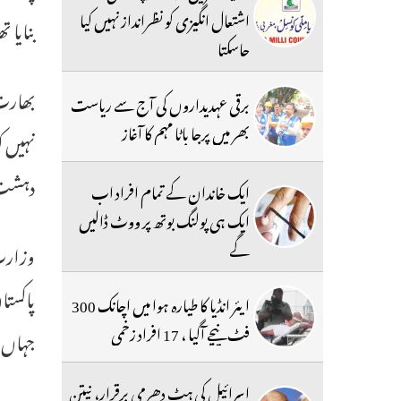
اشتعال انگیزی کو نظرانداز نہیں کیا
بنایا ت
جاسکتا
بھارت 
برقی عہدیداروں کی آج سے ریاست
بھر میں پرجا باٹا مہم کا آغاز
دہشت گرد
ایک خاندان کے تمام افراد اب
ایک ہی پولنگ بوتھ پر ووٹ ڈالیں
گے
پاکستا
ایئر انڈیا کا طیارہ ہوا میں اچانک 300
فٹ نیچے آگیا ، 17 افراد زخمی
جہاں 
اسرائیل کی ہٹ دھرمی برقرار، نیتن