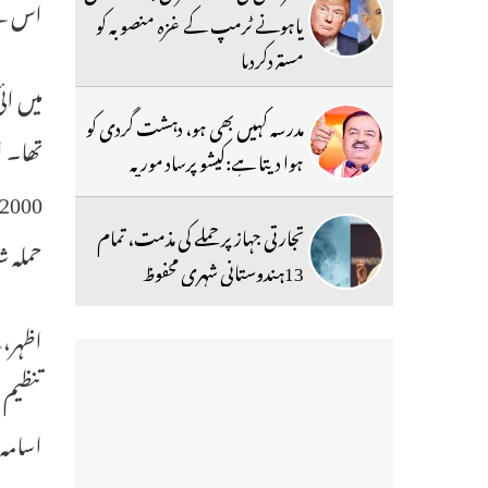
اس نے 
یاہونے ٹرمپ کے غزہ منصوبہ کو
مستردکردیا
مدرسہ کہیں بھی ہو، دہشت گردی کو
ہوا دیتا ہے:کیشو پرساد موریہ
تجارتی جہاز پر حملے کی مذمت، تمام
حملہ شامل ہ
13ہندوستانی شہری محفوظ
تنظیم 
اسامہ 