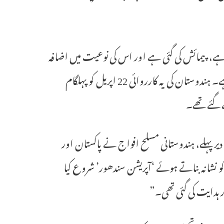
ی ہے، پیمائش کی گئی ہے اور اس کی نوعیت میں اضافہ
نہیں کیا گیا ہے اور کسی بھی پاکستانی فوجی تنصیبات کو نشانہ نہیں بنایا گیا ہے۔ ہندوستان کی یہ کارروائی 22 اپریل کو پہلگام
ہا، “تھوڑی دیر پہلے، ہندوستانی مسلح افواج نے پاکستان اور
و نشانہ بناتے ہوئے ‘آپریشن سندھور’ شروع کیا
ہدایت کی گئی تھی۔”