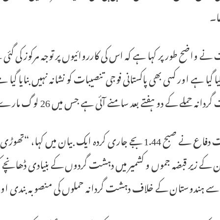
ھا۔
نے واضح طور پر کہا ہے کہ اس کی کارروائیوں پر توجہ مرکوز کی گئ
انہ حملے کے دو ہفتے بعد سامنے آئی ہے جس میں 26 لوگ مارے گئے تھے۔
وزارت دفاع نے صبح 1.44 بجے جاری کردہ ایک بیان میں ک
ن کے زیر قبضہ جموں و کشمیر میں دہشت گردوں کے بنیادی ڈھانچے ک
سے ہندوستان کے خلاف دہشت گردانہ حملوں کی منصوبہ بندی اور 