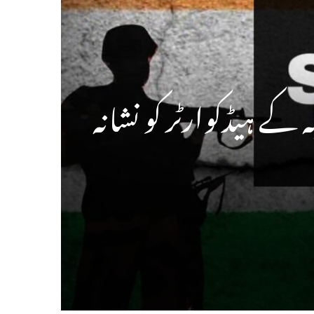
ے ہیڈکوارٹر کو نشانہ