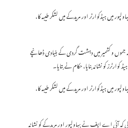
ولپور میں ہیڈکوارٹر اور مریدکے میں لشکر طیبہ کا،
بضہ جموں و کشمیر میں دہشت گردی کے بنیادی ڈھانچے
وارٹرز کو نشانہ بنایا، حکام نے بتایا۔
ولپور میں ہیڈکوارٹر اور مریدکے میں لشکر طیبہ کا،
کی کہ آئی اے ایف نے بہاولپور اور مریدکے کو نشانہ