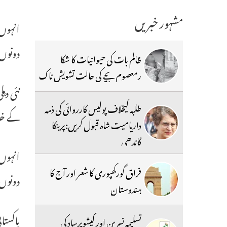
مشہور خبریں
انہوں 
دونوں 
ظالم بات کی حیوانیات کا شکا
رمعصوم بچے کی حالت تشویش ناک
نئی دہ
طلبہ کیخلاف پولیس کارروائی کی ذمہ
کے خلا
داریامیت شاہ قبول کریں:پرینکا
گاندھی
انہوں 
فراق گورکھپوری کا شعر اور آج کا
دونوں 
ہندوستان
پاکستا
تسلیمہ نسرین اور کیشوپرساد کی