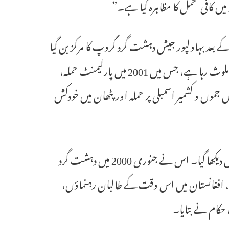
 کافی تحمل کا مظاہرہ کیا ہے۔”
 اظہر کی رہائی کے بعد بہاولپور جیش دہشت گرد گروپ کا مرکز بن گیا
تھا۔ اس کے بعد سے یہ گروپ ہندوستان میں کئی دہشت گرد حملوں میں ملوث رہا ہے، جس میں 2001 میں پارلیمنٹ حملہ،
 میں جموں و کشمیر اسمبلی پر حملہ اور پٹھان میں خودکش حملہ، 2000 میں جموں و کشمیر اسمبلی پر حملہ اور پٹھان میں خودکش
اظہر، جسے عالمی دہشت گرد نامزد کیا گیا ہے، اپریل 2019 سے عوام میں نہیں دیکھا گیا۔ اس نے جنوری 2000 میں دہشت گرد
ی)، افغانستان میں اس وقت کے طالبان رہنماؤں،
 حکام نے بتایا۔