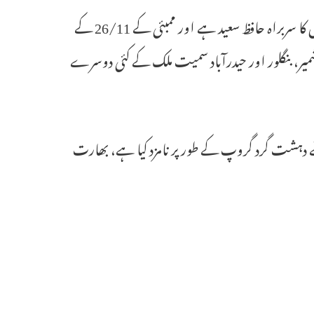
لاہور سے 30 کلومیٹر دور مریدکے 1990 سے لشکر طیبہ کا ہیڈ کوارٹر ہے۔ اس کا سربراہ حافظ سعید ہے اور ممبئی کے 26/11 کے
یر، بنگلور اور حیدرآباد سمیت ملک کے کئی دوسرے
سل نے دہشت گرد گروپ کے طور پر نامزد کیا ہے، بھارت