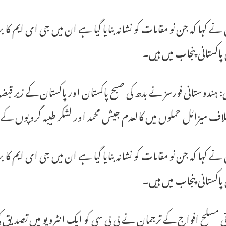
نے کہا کہ جن نو مقامات کو نشانہ بنایا گیا ہے ان میں جی ای ایم کا بہا
پاکستانی پنجاب میں ہیں۔
لی: ہندوستانی فورسز نے بدھ کی صبح پاکستان اور پاکستان کے زیر ق
ف میزائل حملوں میں کالعدم جیش محمد اور لشکر طیبہ گروپوں کے ہیڈ ک
نے کہا کہ جن نو مقامات کو نشانہ بنایا گیا ہے ان میں جی ای ایم کا بہا
پاکستانی پنجاب میں ہیں۔
نی مسلح افواج کے ترجمان نے بی بی سی کو ایک انٹرویو میں تصدیق 