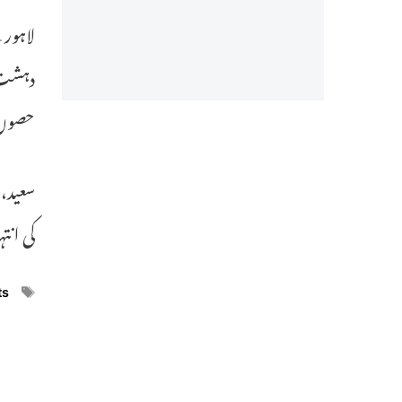
دہشت گ
حصوں 
سعید، 
کی ان
ags
ts