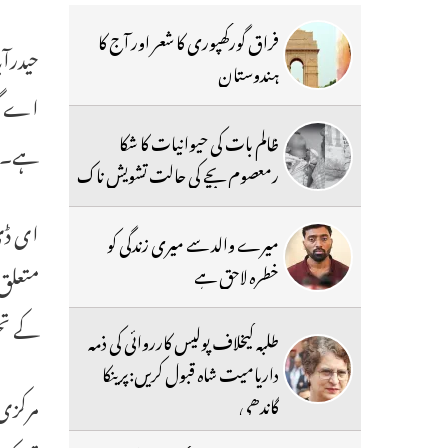
فراق گورکھپوری کا شعر اور آج کا
حیدرآب
ہندوستان
ظالم بات کی حیوانیات کا شکا
ہے۔
رمعصوم بچے کی حالت تشویش ناک
ای ڈی
میرے والد سے میری زندگی کو
خطرہ لاحق ہے
کے تحت 80.05 کروڑ روپے کی متعدد غیر منقولہ اور منقو
طلبہ کیخلاف پولیس کارروائی کی ذمہ
داریامیت شاہ قبول کریں:پرینکا
مرکزی 
گاندھی