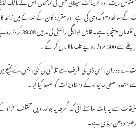
 سنتوش ریت اور گرینائٹ سپلائی جس کی نمائندگی اس کے مالک گڈ
کے ساتھ دھوکہ دہی کی ہے اور مقررہ کان کے علاقے میں زائد کانک
بھاری نقصان پہنچایا ہ
کروڑ روپے تک مالا مال کر کے۔
ات کے دوران، ای ڈی کی طرف سے تلاشی لی گئی، جس کے نتیجے میں
ے متعدد اصلی جائیداد کے دستاویزات کو ضبط کیا گیا۔
حقیقات سے یہ بات سامنے آئی کہ اگرچہ یہ جائیدادیں مختلف افراد کے 
مدھوسودھن ریڈی ہے۔