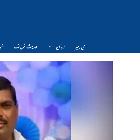
Ski
t
conten
ای پیپر
زبان
حدیث شریف
شہر