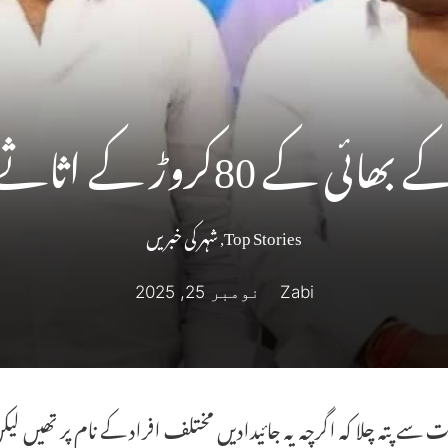
کے اثاثے ای ڈی نے کئے ضبط
Top Stories
,
شہر کی خبریں
Zabi
نومبر 25, 2025
ت سے پتہ چلا کہ اگرچہ یہ جائیدادیں مختلف افراد کے نام پر تھیں 