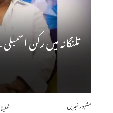
تلنگانہ میں رکن اسمبلی کے بھائی کے 80کروڑ 
مشہور خبریں
تحقیقا