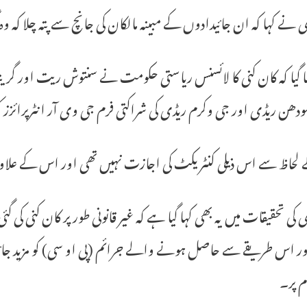
نے کہا کہ ان جائیدادوں کے مبینہ مالکان کی جانچ سے پتہ چلا کہ 
ہا گیا کہ کان کنی کا لائسنس ریاستی حکومت نے سنتوش ریت اور گرینا
دھن ریڈی اور جی وکرم ریڈی کی شراکتی فرم جی وی آر انٹرپرائزز کو 
ے لحاظ سے اس ذیلی کنٹریکٹ کی اجازت نہیں تھی اور اس کے علاو
کی تحقیقات میں یہ بھی کہا گیا ہے کہ غیر قانونی طور پر کان کنی کی گ
ور اس طریقے سے حاصل ہونے والے جرائم (پی او سی) کو مزید جائیدادو
م پر۔