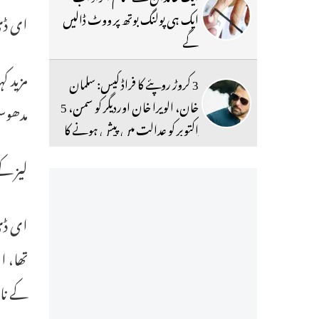
ایک ہی پولنگ بوتھ پر ووٹ ڈالیں
ای ڈی 
گے
مزید ک
3 کروڑ روپئے کا فراڈ کیس: سلمان
خان، الویرا خان اوردیگر کو سمن، 5
مدھوسو
اکتوبر کو عدالت میں پیش ہونے کا
حکم
لیز ک
ای ڈی 
تھا، ا
کے نا