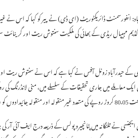
اد: انفورسمنٹ ڈائریکٹوریٹ (ای ڈی) نے پیر کو کہا کہ اس نے غیر ق
 کے حیدرآباد زونل آفس نے کہا ہے کہ اس نے سنتوش ریت اور گری
لہ جائیدادوں کو عارضی طور پر ضبط کیا ہے۔
ایجنسی نے تلنگانہ میں پٹانچیرو پولس کے ذریعہ درج ایف آئی آر کی بن