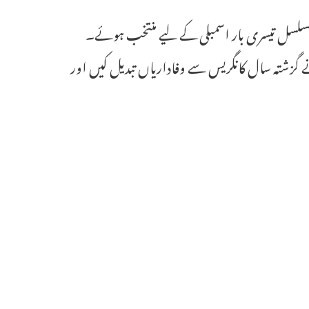
ر مسلسل تیسری بار اسمبلی کے لیے منتخب ہوئے۔
جنہوں نے گزشتہ سال کانگریس سے وفاداریاں تبدیل کیں اور