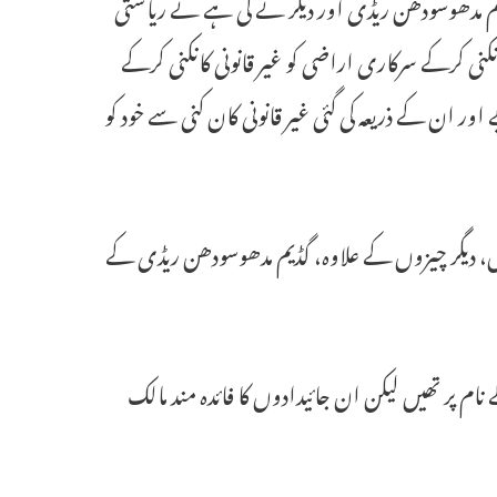
یم مدھوسودھن ریڈی اور دیگر نے کی ہے نے ریاستی
نی کرکے سرکاری اراضی کو غیر قانونی کانکنی کرکے
ے۔ قابل ادائیگی رائلٹی کی مد میں 39.08 کروڑ روپے اور ان کے ذریعہ کی گئی غیر قانونی کان کنی سے خود کو
، دیگر چیزوں کے علاوہ، گڈیم مدھوسودھن ریڈی کے
نام پر تھیں لیکن ان جائیدادوں کا فائدہ مند مالک