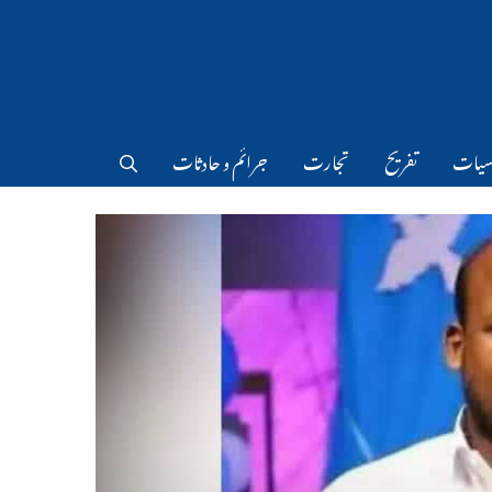
سیات
تفریح
تجارت
جرائم و حادثات