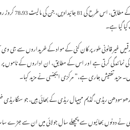
اس کے مطابق، ا
کیا گیا ہے۔
قمیں غیر قانونی طور پر کان کنی کے مواد کے خریداروں سے جی وی آ
ں۔ مزید تفتیش جاری ہے،” مرکزی ایجنسی نے مزید کہا۔
دھوسودھن ریڈی، گڈیم مہیپال ریڈی کے بھائی ہیں، جو سنگاریڈی 
 نے دونوں بھائیوں سے پچھلے سال جولائی میں ان سے جڑے سات مق