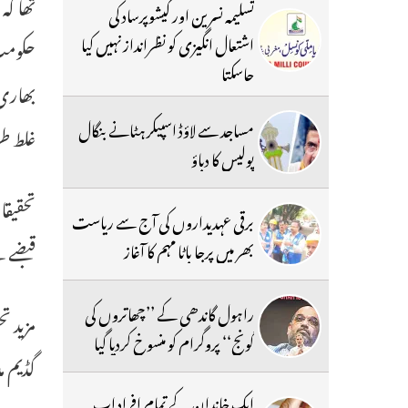
تھا کہ
تسلیمہ نسرین اور کیشوپرساد کی
اشتعال انگیزی کو نظرانداز نہیں کیا
حکومت 
جاسکتا
مساجد سے لاؤڈ اسپیکر ہٹانے بنگال
غلط طریقے سے 300 
پولیس کا دباؤ
تحقیق
برقی عہدیداروں کی آج سے ریاست
قبضے س
بھر میں پرجا باٹا مہم کا آغاز
راہول گاندھی کے ’’چھاتروں کی
مزید ت
گونج‘‘ پروگرام کو منسوخ کردیا گیا
گڈیم 
ایک خاندان کے تمام افراد اب