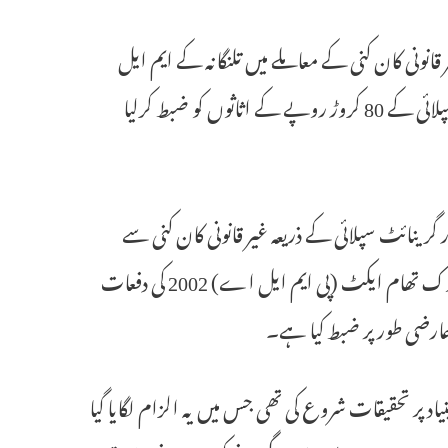
انونی کان کنی کے معاملے میں تلنگانہ کے ایم ایل
اے گڈیم مہیپال ریڈی کے بھائی کی ملکیت سنتوش ریت اور گرینائٹ سپلائی کے 80 کروڑ روپے کے اثاثوں کو ضبط کرلیا
نائٹ سپلائی کے ذریعہ غیر قانونی کان کنی سے
متعلق ایک معاملے میں جاری تحقیقات کے سلسلے میں، منی لانڈرنگ کی روک تھام ایکٹ (پی ایم ایل اے) 2002 کی دفعات
یاد پر تحقیقات شروع کی تھی جس میں یہ الزام لگایا گیا