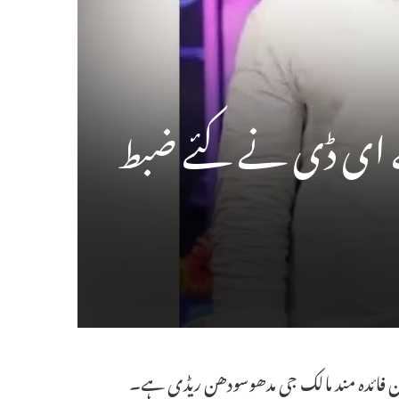
لیکن فائدہ مند مالک جی مدھوسودھن ریڈی ہے۔