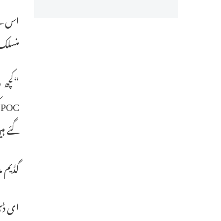
منسلک 
“کچھ ر
گئے ہی
گڈیم م
ای ڈی