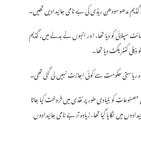
وہ گڈیم مدھوسودھن ریڈی کی بے نامی جائیدادیں تھیں۔
ئٹ سپلائی کو دیا تھا، اور انہوں نے بدلے میں، گڈیم
ذیلی کنٹریکٹ دیا تھا۔
ہ ریاستی حکومت سے کوئی اجازت نہیں لی گئی تھی۔
ئی مصنوعات کو بنیادی طور پر نقدی میں فروخت کیا جاتا
ں میں لگایا گیا تھا، زیادہ تر بے نامی جائیدادوں