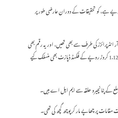
س طرح کی 81 جائیدادیں، جن کی مالیت 78.93 کروڑ روپے ہے، کو تحقیقات کے دوران عارضی طور پر
ر انٹرپرائزز کی طرف سے بھی تھیں، اور یہ رقم بھی
POC کی نمائندگی کرتی ہے اور اس کے مطابق، ان اداروں کے ناموں پر 1.12 کروڑ روپے کے فکسڈ ڈپازٹ بھی منسلک کیے
ضلع کے پٹانچیرو حلقہ سے ایم ایل اے ہیں۔
امات پر چھاپے مار کر پوچھ گچھ کی تھی۔