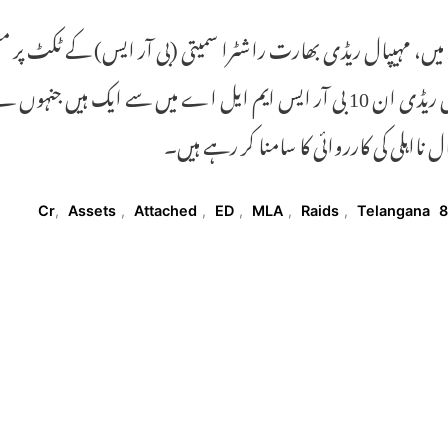
2023 میں، مہیپال ریڈی بھارت راشٹرا سمیتی (بی آر ایس) کے ٹکٹ پ
مہیپال ریڈی ان 10 بی آر ایس ایم ایل اے میں سے ایک ہیں 
ال نااہلی کی کارروائی کا سامنا کر رہے ہیں۔
T
,
Assets
,
Attached
,
ED
,
MLA
,
Raids
,
Telangana
80