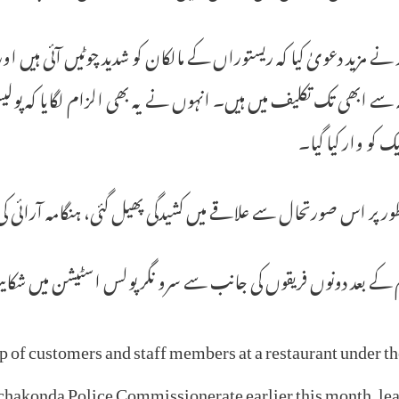
ر نے مزید دعویٰ کیا کہ ریستوراں کے مالکان کو شدید چوٹیں آئی ہیں 
 سے ابھی تک تکلیف میں ہیں۔ انہوں نے یہ بھی الزام لگایا کہ پولیس
 کو وار کیا گیا۔
طور پر اس صورتحال سے علاقے میں کشیدگی پھیل گئی، ہنگامہ آرائی کی ا
کے بعد دونوں فریقوں کی جانب سے سرو نگر پولس اسٹیشن میں شکا
p of customers and staff members at a restaurant under t
Rachakonda Police Commissionerate earlier this month, le