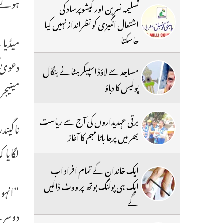
ہوئے، 
تسلیمہ نسرین اور کیشوپرساد کی
اشتعال انگیزی کو نظرانداز نہیں کیا
جاسکتا
میڈیا 
دعویٰ 
مساجد سے لاؤڈ اسپیکر ہٹانے بنگال
پولیس کا دباؤ
مینیجر
برقی عہدیداروں کی آج سے ریاست
بھر میں پرجا باٹا مہم کا آغاز
لگایا کہ بعد میں 
ایک خاندان کے تمام افراد اب
ایک ہی پولنگ بوتھ پر ووٹ ڈالیں
“انہوں
گے
دوسرے