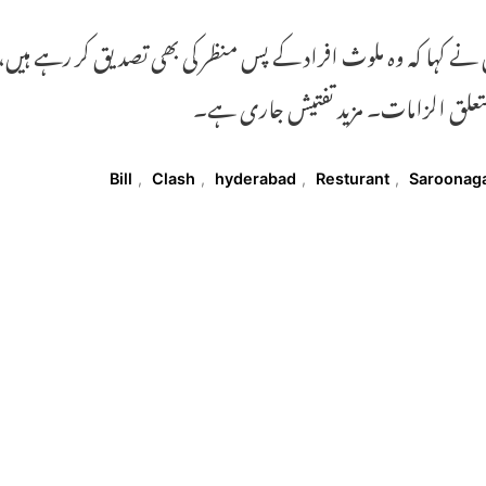
نے کہا کہ وہ ملوث افراد کے پس منظر کی بھی تصدیق کر رہے ہیں، 
علق الزامات۔ مزید تفتیش جاری ہے۔
T
Bill
,
Clash
,
hyderabad
,
Resturant
,
Saroonag