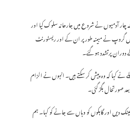
ہ چار آدمیوں نے شروع میں جارحانہ سلوک کیا اور
 اس گروپ نے مبینہ طور پر ان کے اور ریسٹورنٹ
ے دوران پرتشدد ہو گئے۔
ا مطالبہ کیا جو عملے نے کہا کہ وہ پیش کر سکتے ہیں۔ انہوں نے الزام
پھینک دیں اور گاہکوں کو وہاں سے جانے کو کہا۔ ہم