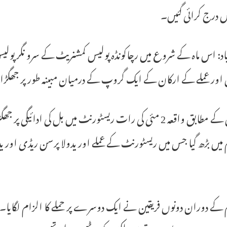
ں درج کرائی گئیں۔
اد: اس ماہ کے شروع میں رچاکونڈہ پولیس کمشنریٹ کے سرو نگر پو
 اور عملے کے ارکان کے ایک گروپ کے درمیان مبینہ طور پر جھگڑا 
پولیس کے مطابق واقعہ 2 مئی کی رات ریسٹورنٹ میں بل کی ادا
میں بڑھ گیا جس میں ریسٹورنٹ کے عملے اور یدولا پرسن ریڈی اور 
کے دوران دونوں فریقین نے ایک دوسرے پر حملے کا الزام لگایا۔ پو