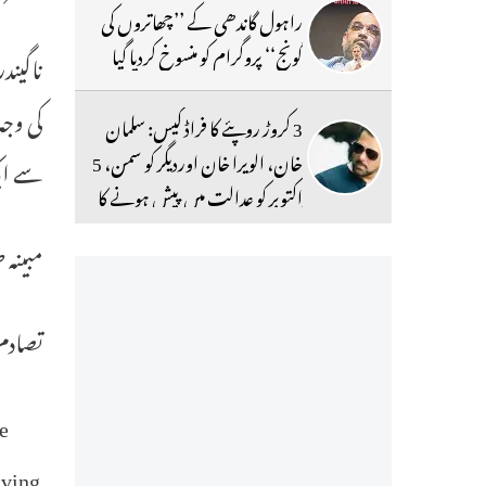
راہول گاندھی کے ’’چھاتروں کی
گونج‘‘ پروگرام کو منسوخ کردیا گیا
ناگیند
کی وجہ
3 کروڑ روپئے کا فراڈ کیس: سلمان
خان، الویرا خان اوردیگر کو سمن، 5
سے ایک
اکتوبر کو عدالت میں پیش ہونے کا
حکم
مبینہ 
تصادم 
he
aving