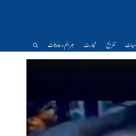
سیات
تفریح
تجارت
جرائم و حادثات