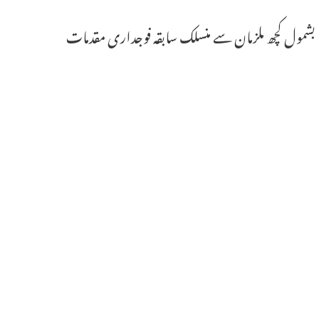
بشمول کچھ ملزمان سے منسلک سابقہ ​​فوجداری مقدمات