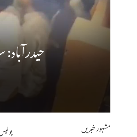
حیدرآباد: 
مشہور خبریں
پولیس 