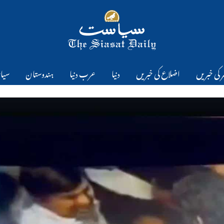
 کی خبریں
اضلاع کی خبریں
دنیا
عرب دنیا
ہندوستان
سیا