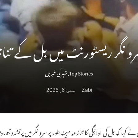
سرو نگر ریسٹورنٹ میں بل کے تناز
Top Stories
,
شہر کی خبریں
Zabi
مئی 6, 2026
نے کہا کہ بل کی ادائیگی کا تنازعہ مبینہ طور پر سرو نگر میں پرتشدد 