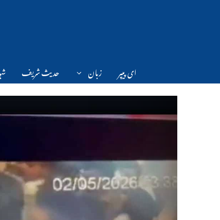
Ski
t
conten
ای پیپر
زبان
حدیث شریف
شہر