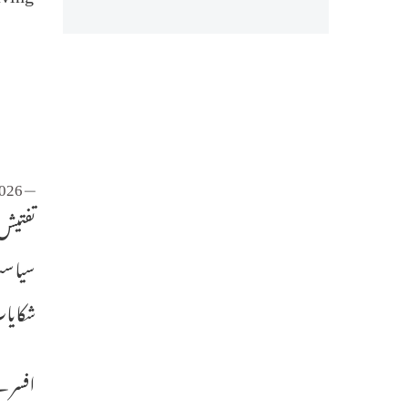
2026
— The Siasat Daily (@TheSiasatDaily)
تفتیش
سیاست
شکایا
افسر نے مزید بتایا