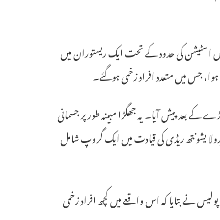
لیس اسٹیشن کی حدود کے تحت ایک ریستوران میں
ہوا، جس میں متعدد افراد زخمی ہوگئے۔
ئیگی پر جھگڑے کے بعد پیش آیا۔ یہ جھگڑا مبینہ طور پر جسمانی
یدولا یشونتھ ریڈی کی قیادت میں ایک گروپ شامل
لیس نے بتایا کہ اس واقعے میں کچھ افراد زخمی