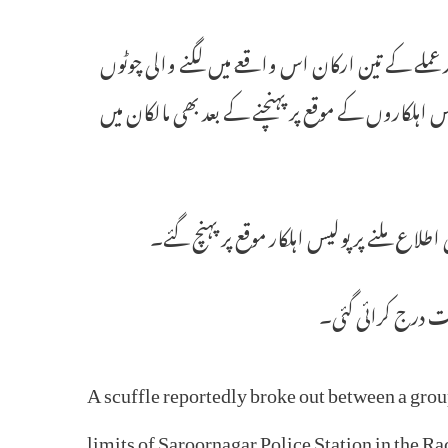
اور عملے کے تین ارکان اس واقعے میں لگنے والی چوٹوں
 اہلکاروں کے موقع پر پہنچنے کے بعد بھی مالکان میں
طلاع ملنے پر پولیس اہلکار موقع پر پہنچ گئے۔
یت درج کرائی گئی۔
A scuffle reportedly broke out between a grou
limits of Saroornagar Police Station in the 