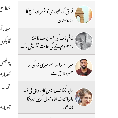
شکایتی
فراق گورکھپوری کا شعر اور آج کا
ہندوستان
حیدرآب
ظالم بات کی حیوانیات کا شکا
گاہکوں
رمعصوم بچے کی حالت تشویش ناک
میرے والد سے میری زندگی کو
خطرہ لاحق ہے
تصادم 
تھا۔
طلبہ کیخلاف پولیس کارروائی کی ذمہ
داریامیت شاہ قبول کریں:پرینکا
تصادم 
گاندھی