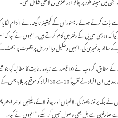
جن میں مبینہ طور پر چاقو اور لکڑی کی لاٹھی شامل تھی۔
سے بات کرتے ہوئے ریستوران کے کیشیئر ناگیندر نے الزام لگایا ک
کیا کہ وہ ڈی سی پی کے دفتر میں کام کرتے ہیں۔ انہوں نے کہا کہ
 کے ساتھ بدتمیزی کی، انہیں دھکیل دیا اور بل پر چھوٹ پر بحث ک
ناگیندر کے مطابق، گروپ نے 10 فیصد سے زیادہ رعایت ک
ان افراد نے تقریباً 20 سے 30 افراد کو موقع پر بلایا جس کے بعد صورتحال بگڑ گئی۔
 نے جگہ پر توڑ پھوڑ کی، لاٹھیاں اور چاقو لائے، پلیٹیں ادھر ادھر 
 صارفین سے بل بھی وصول نہیں کر سکے،” انہوں نے کہا۔