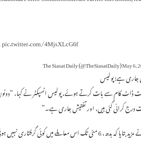
…
pic.twitter.com/4MjsXLcG6f
May 6, 
 جاری ہے: پولیس
 ڈاٹ کام سے بات کرتے ہوئے، پولیس انسپکٹر نے کہا، “دون
ت درج کرائی گئی ہیں، اور تفتیش جاری ہے۔”
 کہ بدھ، 6 مئی تک اس معاملے میں کوئی گرفتاری نہیں ہوئی تھی۔