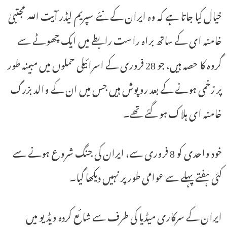
خیال کیا جاتا ہے کہ وہ ایران کے نئے سپریم لیڈر آیت اللہ مجتبیٰ
خامنہ ای کے ساتھ براہ راست رابطے میں ایک چھوٹے سے
گروہ کا حصہ ہیں، جو 28 فروری کے اسرائیلی حملوں میں مبینہ طور
پر زخمی ہونے کے بعد روپوش ہیں جس میں ان کے والد بزرگ
خامنہ ای ہلاک ہو گئے تھے۔
خود واحدی کو 8 فروری سے، ایران کی جنگ شروع ہونے سے
کئی ہفتے پہلے سے عوامی طور پر نہیں دیکھا گیا۔
ایران کے سرکاری میڈیا کی طرف سے شائع کردہ ویڈیو میں