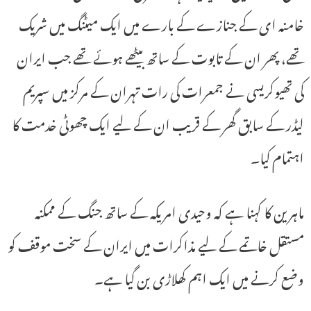
خامنہ ای کے جنازے کے بارے میں ایک میٹنگ میں شریک
تھے، پھر ان کے تابوت کے ساتھ بیٹھے ہوئے تھے جب ایران
کی تھیوکریسی نے جمعرات کی رات تہران کے مرکز میں سپریم
لیڈر کے سابق گھر کے قریب ان کے لیے ایک چھوٹی خدمت کا
اہتمام کیا۔
ماہرین کا کہنا ہے کہ وحیدی امریکہ کے ساتھ جنگ ​​کے ممکنہ
مستقل خاتمے کے لیے مذاکرات میں ایران کے سخت موقف کو
وضع کرنے میں ایک اہم کھلاڑی بن گیا ہے۔