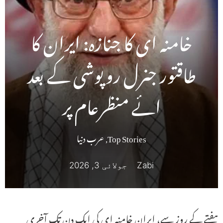
خامنہ ای کا جنازہ: ایران کا
طاقتور جنرل روپوشی کے بعد
ائے منظرعام پر
Top Stories
,
عرب دنیا
Zabi
جولائی 3, 2026
ہفتے کے روز سے، ایران خامنہ ای کی ایک دن تک آخری