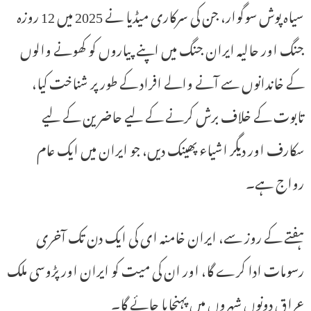
سیاہ پوش سوگوار، جن کی سرکاری میڈیا نے 2025 میں 12 روزہ
جنگ اور حالیہ ایران جنگ میں اپنے پیاروں کو کھونے والوں
کے خاندانوں سے آنے والے افراد کے طور پر شناخت کیا،
تابوت کے خلاف برش کرنے کے لیے حاضرین کے لیے
سکارف اور دیگر اشیاء پھینک دیں، جو ایران میں ایک عام
رواج ہے۔
ہفتے کے روز سے، ایران خامنہ ای کی ایک دن تک آخری
رسومات ادا کرے گا، اور ان کی میت کو ایران اور پڑوسی ملک
عراق دونوں شہروں میں پہنچایا جائے گا۔