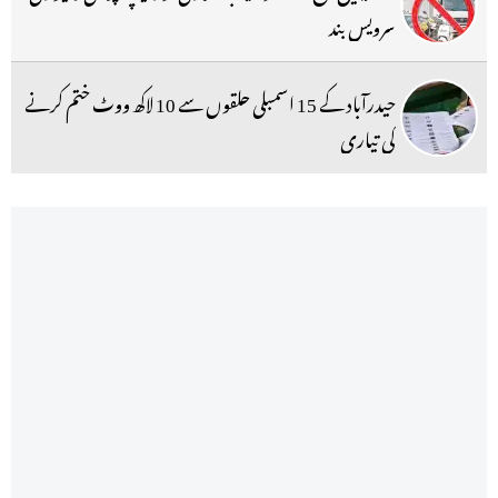
سرویس بند
حیدرآباد کے 15 اسمبلی حلقوں سے 10 لاکھ ووٹ ختم کرنے
کی تیاری