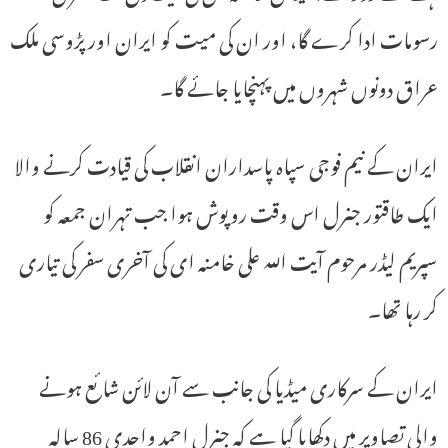
رسومات ادا کرے گا، اور ان کی میت کو ایران اور پڑوسی ملک
عراق دونوں شہروں میں پہنچایا جائے گا۔
ایران کے نیم فوجی سپاہ پاسداران انقلاب کی قیادت کرنے والا
ایک طاقتور جنرل اس وقت روپوش ہوا جب تہران جمعہ کو
سپریم لیڈر مرحوم آیت اللہ علی خامنہ ای کی آخری سفر کی تیاری
کر رہا تھا۔
ایران کے سرکاری میڈیا کی جانب سے آن لائن شائع ہونے
والی تصاویر میں دکھایا گیا ہے کہ جنرل احمد واحدی 86 سالہ