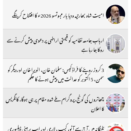
امیت شاہ بھارتیہ ودیا پار مہوتسو 2026ء کا افتتاح کرینگے
ارباب جامعہ نظامیہ کو قیمتی اراضی پر دعوی پیش کرنے سے
روکا جا رہا ہے
3 کروڑ روپئے کا فراڈ کیس: سلمان خان، الویرا خان اوردیگر کو
سمن، 5 اکتوبر کو عدالت میں پیش ہونے کا حکم
چھاتروں کی گونج،پروگرام طے شدہ مقام پر ہی ہوگا، کانگریس
کا اعلان
تلنگانہ میں آج سے آٹو، کیب ، لاری اور ایپ پر مبنی ڈیلیوری