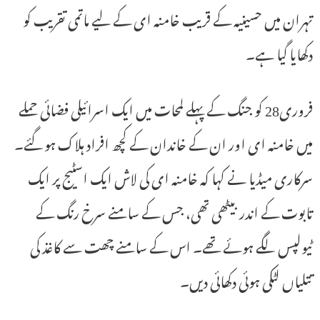
تہران میں حسینیہ کے قریب خامنہ ای کے لیے ماتمی تقریب کو
دکھایا گیا ہے۔
فروری28 کو جنگ کے پہلے لمحات میں ایک اسرائیلی فضائی حملے
میں خامنہ ای اور ان کے خاندان کے کچھ افراد ہلاک ہو گئے۔
سرکاری میڈیا نے کہا کہ خامنہ ای کی لاش ایک اسٹیج پر ایک
تابوت کے اندر بیٹھی تھی، جس کے سامنے سرخ رنگ کے
ٹیولپس لگے ہوئے تھے۔ اس کے سامنے چھت سے کاغذ کی
تتلیاں لٹکی ہوئی دکھائی دیں۔