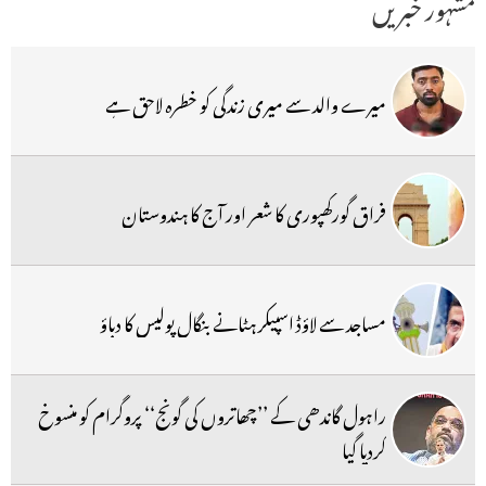
مشہور خبریں
میرے والد سے میری زندگی کو خطرہ لاحق ہے
فراق گورکھپوری کا شعر اور آج کا ہندوستان
مساجد سے لاؤڈ اسپیکر ہٹانے بنگال پولیس کا دباؤ
راہول گاندھی کے ’’چھاتروں کی گونج‘‘ پروگرام کو منسوخ
کردیا گیا