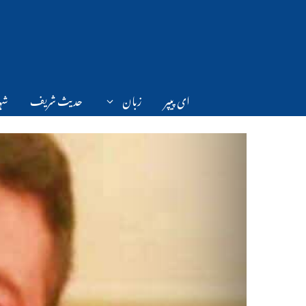
Ski
t
conten
ای پیپر
زبان
حدیث شریف
شہر