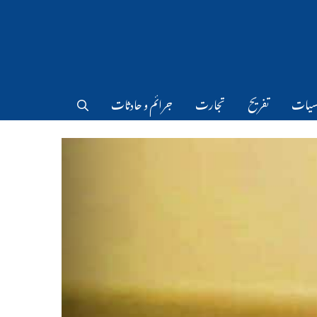
سیات
تفریح
تجارت
جرائم و حادثات