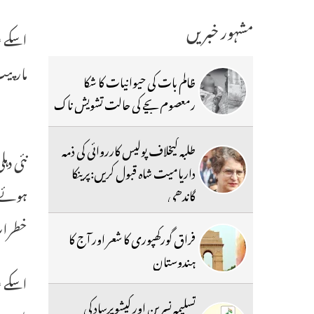
مشہور خبریں
مارپی
ظالم بات کی حیوانیات کا شکا
رمعصوم بچے کی حالت تشویش ناک
طلبہ کیخلاف پولیس کارروائی کی ذمہ
نئی دہ
داریامیت شاہ قبول کریں:پرینکا
ہوئے م
گاندھی
خطرات
فراق گورکھپوری کا شعر اور آج کا
ہندوستان
تسلیمہ نسرین اور کیشوپرساد کی