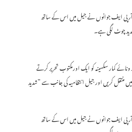
کہ 31اگست کے روز مذکورہ سی آر پی ایف جوانوں نے جیل میں اس کے ساتھ
دید چوٹ لگی ہے۔
 ونائے کمار سکسینہ کو ایک اورمکتوب تحریر کرتے
میں منتقل کریں اور جیل انتظامیہ کی جانب سے ”شدید
کہ 31اگست کے روز مذکورہ سی آر پی ایف جوانوں نے جیل میں اس کے ساتھ