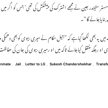
 مسٹر ستیندر جین نے مجھے اشترک کی پیشکش کی تھی‘ جس کو اگر میں 
نہ بنایاجائے گا“۔
میں یہ بھی لکھا گیاہے کہ ”جیل حکام نے میری بیوی کوبھی دھمکی
 او رجگہ منتقل کیاجائے تاکہ میں او رمیری بیوی کی جان کی حفاظ
T
Inmate
,
Jail
,
Letter to LG
,
Sukesh Chandershekhar
,
Transf