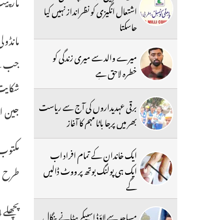
مارپی
اشتعال انگیزی کو نظرانداز نہیں کیا
جاسکتا
میرے والد سے میری زندگی کو
جب سے
خطرہ لاحق ہے
شکایت 
برقی عہدیداروں کی آج سے ریاست
جین ا
بھر میں پرجا باٹا مہم کا آغاز
مکتوب 
ایک خاندان کے تمام افراد اب
ایک ہی پولنگ بوتھ پر ووٹ ڈالیں
طرح واقف ہی
گے
مساجد سے لاؤڈ اسپیکر ہٹانے بنگال