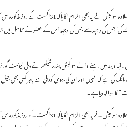
اسکے علاوہ سوکیش نے یہ بھی الزام لگایا
ٹ کی‘ جس کی وجہہ سے جس کی وجہہ اس کے عضو ئے تناسل میں ش
لی۔قید وبند میں رہنے والے سوکیش چندرشیکھر نے دہلی لیوٹنٹ گورنر
انگ کی ہے کہ انہیں اور ان کی بیوی کودہلی سے باہر کسی بھی جیل 
“ کا حوالہ دیاہے۔
اسکے علاوہ سوکیش نے یہ بھی الزام لگایا