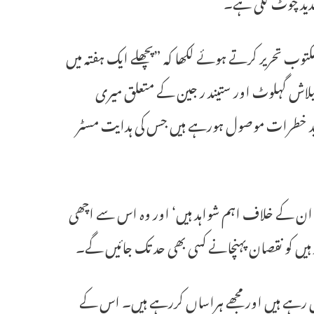
دید چوٹ لگی ہے۔
 قیدی جس نے ایل جی کو مخاطب کرتے ہوئے 7نومبر کو مکتوب تحریر کرتے ہوئے لکھا کہ ”پچھلے ایک ہفتہ میں
لاش گہلوٹ اور ستیند ر جین کے متعلق میری
 شدید خطرات موصول ہورہے ہیں جس کی ہدایت مسٹر
اس ان کے خلاف اہم شواہد ہیں‘ اور وہ اس سے اچھی
باؤ ڈال رہے ہیں اور مجھے ہراساں کررہے ہیں۔ اس کے