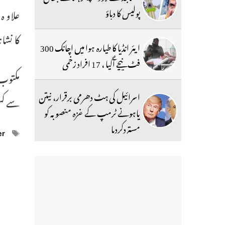
پولیس کا دباؤ
علاو ہ
کا نشا
ایئر انڈیا کا طیارہ ہوا میں اچانک 300
فٹ نیچے آگیا ، 17 افراد زخمی
مکتوب 
اسرائیل کی ہٹ دھرمی برقرار، نیتن
سے کسی
یاہونے ٹرمپ کے غزہ منصوبہ کو
مستردکردیا
ags
er