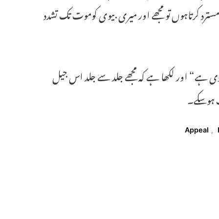
مسترد کرتاہوں تو مجھے اور میری بیوی کوموت تک تشدد
 دی ہے“ اور لکھا ہے کہ مجھے جلد سے جلد اس جیل
ت ہوسکے۔
Appeal
,