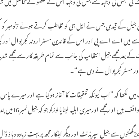
ٹ کی‘ جس کی وجہہ سے جس کی وجہہ اس کے عضو ئے تناسل میں ش
مانڈولی جیل کے
 میں اے اے پی اور اس کے قائدین مسٹر اروند کجریوال اور کی
کے بعد مجھے جیل انتظامیہ کی جانب سے تمام طریقہ کار سے مجھے
ور مسٹر کجریوال نے دی ہے“۔
میں لکھا کہ ”اب کیونکہ تحقیقات کا آغاز ہوگیا ہے اور میرے پ
ں او رمجھے اورمیری اہلیہ لیناپالوزکو جو کہ جیل نمبر 16میں بند ہیں کو نقصان پہنچانے کسی بھی حد تک جائیں گے۔
پچھلے 24گھنٹوں سے جیل سپریڈنٹ اور دیگر اہلکارمجھ پر بہت زیادہ د