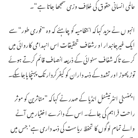
عالمی انسانی حقوق کی خلاف وزی سمجھا جاتا ہے“۔
انہو ں نے مزید کہاکہ انتظامیہ کو چاہئے کہ وہ ”فوری طور“ سے
ایک غیرجانبدار او رشفاف تحقیقات اس انہدامی کاروائی میں
کرے تاکہ شفاف سنوائی کے ذریعہ انصاف قائم کرتے ہوئے
توڑ پھوڑ اور تشدد کے ذمہ داران کو کیفرکردار تک پہنچایاجاسکے۔
ایمنسٹی انٹرنیشنل انڈیا کے صدر نے کہاکہ ”متاثرین کو موثر
راحت فراہم کی جائے۔ اس کے دائرے اختیار میں آنے
والے تمام لوگوں کا تحفظ ریاست کی ذمہ داری ہے‘ جس میں