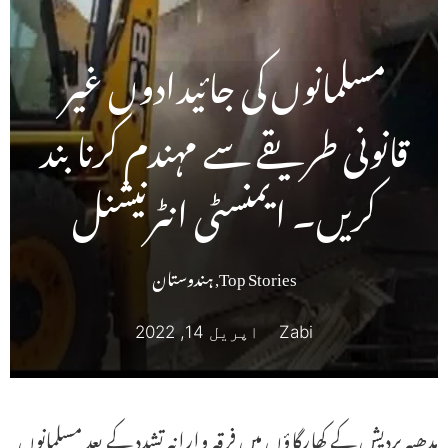
مسلمانوں کی جائیدادوں غیر
قانونی طریقے سے مہندم کرنا بند
کریں۔ ایمنسٹی انٹرنیشنل
Top Stories
,
ہندوستان
Zabi
اپریل 14, 2022
مدھیہ پردیش کے کھارگاؤں میں فرقہ وارانہ تشدد کے بعد مسلمانوں