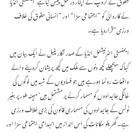
حقوق کے گروپ کے اپنار درعمل پیش کیاہے‘ ایمنسٹی انڈیا
نے کاروائی کو ”اجتماعی سزا“ اور ”انسانی حقوق کی خلاف
ورزی“قراردیا ہے۔
ایمنسٹی انٹرنیشنل انڈیا کے صدر آکار پٹیل نے ایک بیان میں
کہاکہ ”پچھلے کچھ دنوں سے ملک میں کچھ پریشان کردینے والے
واقعات رونما ہورہے ہیں جو فساد یوں کے شبہ میں لوگوں کی
خانگی جائیدادوں کو مسمار کرنے پر مشتمل ہیں‘ مبینہ طور پر بغیر
نوٹس کے جائیدادوں کی مسماری قانون کی بڑی خلاف ورزی
ہے۔ گھریلو مکانات کی اس انداز میں انہدامی اجتماعی سزا اور