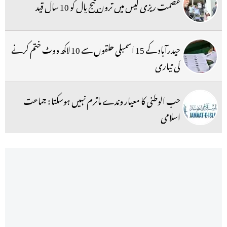
عصمت ریزی کیس میں ترون تیج پال کو 10 سال قید
حیدرآباد کے 15 اسمبلی حلقوں سے 10 لاکھ ووٹ ختم کرنے
کی تیاری
حب الوطنی کا معیار وندے ماترم نہیں ہوسکتا : جماعت
اسلامی