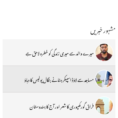
مشہور خبریں
میرے والد سے میری زندگی کو خطرہ لاحق ہے
مساجد سے لاؤڈ اسپیکر ہٹانے بنگال پولیس کا دباؤ
فراق گورکھپوری کا شعر اور آج کا ہندوستان