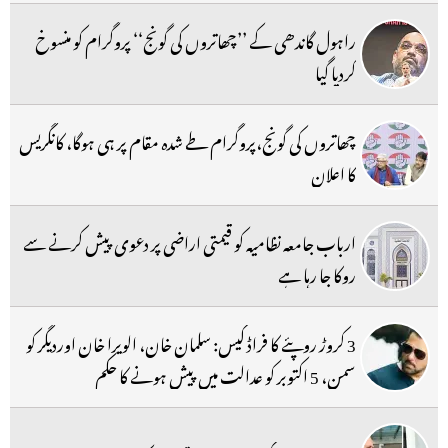
راہول گاندھی کے ’’چھاتروں کی گونج‘‘ پروگرام کو منسوخ
کردیا گیا
چھاتروں کی گونج،پروگرام طے شدہ مقام پر ہی ہوگا، کانگریس
کا اعلان
ارباب جامعہ نظامیہ کو قیمتی اراضی پر دعوی پیش کرنے سے
روکا جا رہا ہے
3 کروڑ روپئے کا فراڈ کیس: سلمان خان، الویرا خان اوردیگر کو
سمن، 5 اکتوبر کو عدالت میں پیش ہونے کا حکم