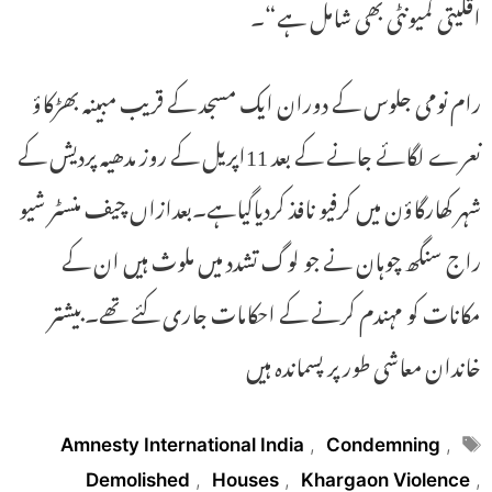
اقلیتی کمیونٹی بھی شامل ہے“۔
رام نومی جلوس کے دوران ایک مسجد کے قریب مبینہ بھڑکاؤ
نعرے لگائے جانے کے بعد 11اپریل کے روز مدھیہ پردیش کے
شہر کھارگاؤن میں کرفیو نافذ کردیاگیاہے۔بعدازاں چیف منسٹر شیو
راج سنگھ چوہان نے جو لوگ تشدد میں ملوث ہیں ان کے
مکانات کو مہندم کرنے کے احکامات جاری کئے تھے۔بیشتر
خاندان معاشی طور پر پسماندہ ہیں
Tags
Amnesty International India
,
Condemning
,
Demolished
,
Houses
,
Khargaon Violence
,