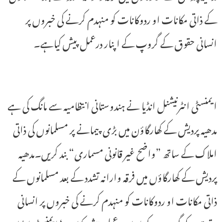
کے ذاتی مکانات او ردوکانات کو منہدم کرنے کی خبروں پر
انسانی حقوق کے گروپ کے اپنار درعمل پیش کیاہے۔
ایمنسٹی انٹرنیشنل انڈیا نے ہندوستانی انتظامیہ سے مانگ کی ہے
مدھیہ پردیش کے کھارگاؤن میں بڑی پیمانے پر مسلمانوں کی ذاتی
املاک کے ساتھ ”واضح غیر قانونی مسماری“ بند کریں۔مدھیہ
پردیش کے کھارگاؤں میں فرقہ وارانہ تشدد کے بعد مسلمانوں کے
ذاتی مکانات او ردوکانات کو منہدم کرنے کی خبروں پر انسانی