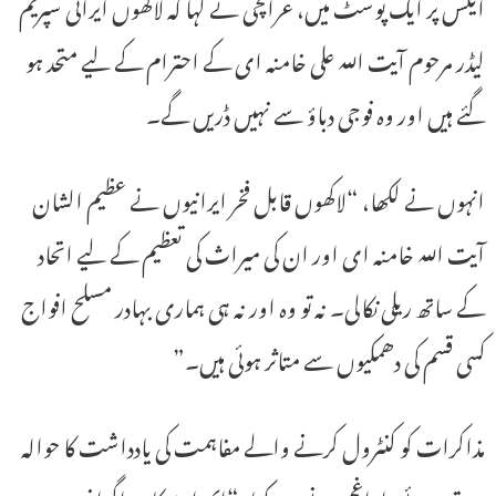
ایکس پر ایک پوسٹ میں، عراقچی نے کہا کہ لاکھوں ایرانی سپریم
لیڈر مرحوم آیت اللہ علی خامنہ ای کے احترام کے لیے متحد ہو
گئے ہیں اور وہ فوجی دباؤ سے نہیں ڈریں گے۔
انہوں نے لکھا، “لاکھوں قابل فخر ایرانیوں نے عظیم الشان
آیت اللہ خامنہ ای اور ان کی میراث کی تعظیم کے لیے اتحاد
کے ساتھ ریلی نکالی۔ نہ تو وہ اور نہ ہی ہماری بہادر مسلح افواج
کسی قسم کی دھمکیوں سے متاثر ہوئی ہیں۔”
مذاکرات کو کنٹرول کرنے والے مفاہمت کی یادداشت کا حوالہ