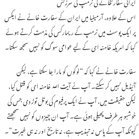
ایرانی سفارتخانے کی ٹرمپ کی سرزنش
اس کے علاوہ، آرمینیا میں ایران کے سفارت خانے نے ایکس
پر ایک پوسٹ میں ٹرمپ کے ریمارکس کی مذمت کرتے ہوئے
کہا کہ امریکہ خامنہ ای کے لیے عوامی سوگ کو نہیں سمجھ سکتا۔
سفارت خانے نے کہا کہ “لوگوں کو مارا جا سکتا ہے، لیکن
آئیڈیل نہیں کر سکتے۔ آپ نے آیت اللہ خامنہ ای کو قتل کیا،
لیکن حقیقت میں، آپ نے ایک پرفیوم کی بوتل توڑ دی جس کی
خوشبو ہر طرف پھیلی ہوئی ہے۔ آپ ان چیزوں کو نہیں سمجھتے
کیونکہ آپ کے پاس نہ تہذیب ہے، نہ تاریخ اور نہ ہی غیرت”۔