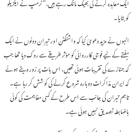
ایک معاہدہ کرنے کی بھیک مانگ رہے ہیں،” ٹرمپ نے ایکزیکو
کو بتایا۔
انہوں نے مزید دعویٰ کیا کہ واشنگٹن اور تہران دونوں نے ایک
ہفتے کے لیے فوجی کارروائی کو مؤثر طریقے سے روک دیا تھا جب
کہ جنازے کی تقریبات ہوئی تھیں، اس بات پر زور دیتے ہوئے
کہ ایران مذاکرات دوبارہ شروع کرنے کی کوشش کر رہا ہے۔
تاہم تہران کی جانب سے اس طرح کے کسی مفاہمت کی کوئی
باضابطہ تصدیق نہیں ہوئی ہے۔