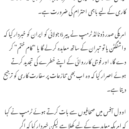
کاری کے لیے باہمی احترام کی ضرورت ہے۔
امریکی صدر ڈونالڈ ٹرمپ نے پیر 6 جولائی کو ایران کو خبردار کیا کہ
واشنگٹن یا تو تہران کے ساتھ معاہدہ کر لے گا یا “کام ختم” کر
دے گا، اور فوجی کارروائی کے اپنے خطرے کی تجدید کرتے
ہوئے اصرار کیا کہ وہ اب بھی تنازعات پر سفارت کاری کو ترجیح
دیتا ہے۔
اوول آفس میں صحافیوں سے بات کرتے ہوئے ٹرمپ نے کہا
کہ امریکہ معاہدے کے لیے کھلا ہے لیکن خبردار کیا کہ اگر