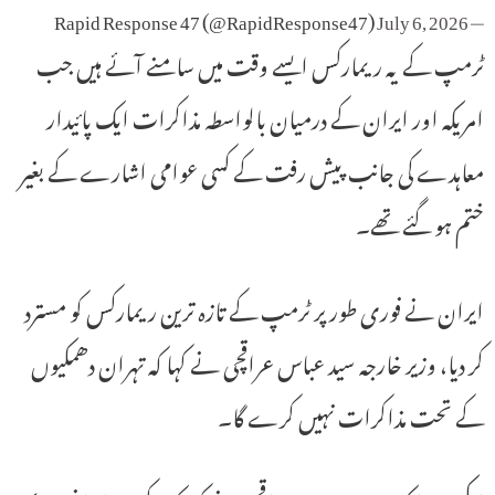
July 6, 2026
— Rapid Response 47 (@RapidResponse47)
ٹرمپ کے یہ ریمارکس ایسے وقت میں سامنے آئے ہیں جب
امریکہ اور ایران کے درمیان بالواسطہ مذاکرات ایک پائیدار
معاہدے کی جانب پیش رفت کے کسی عوامی اشارے کے بغیر
ختم ہو گئے تھے۔
ایران نے فوری طور پر ٹرمپ کے تازہ ترین ریمارکس کو مسترد
کر دیا، وزیر خارجہ سید عباس عراقچی نے کہا کہ تہران دھمکیوں
کے تحت مذاکرات نہیں کرے گا۔