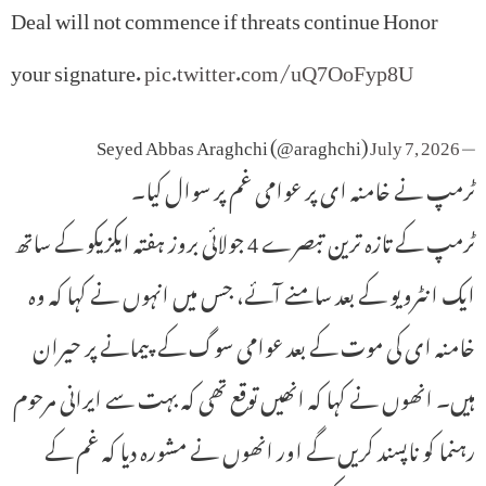
Deal will not commence if threats continue Honor
your signature.
pic.twitter.com/uQ7OoFyp8U
July 7, 2026
— Seyed Abbas Araghchi (@araghchi)
ٹرمپ نے خامنہ ای پر عوامی غم پر سوال کیا۔
ٹرمپ کے تازہ ترین تبصرے 4 جولائی بروز ہفتہ ایکزیکو کے ساتھ
ایک انٹرویو کے بعد سامنے آئے، جس میں انہوں نے کہا کہ وہ
خامنہ ای کی موت کے بعد عوامی سوگ کے پیمانے پر حیران
ہیں۔ انھوں نے کہا کہ انھیں توقع تھی کہ بہت سے ایرانی مرحوم
رہنما کو ناپسند کریں گے اور انھوں نے مشورہ دیا کہ غم کے