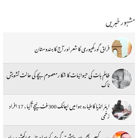
مشہور خبریں
فراق گورکھپوری کا شعر اور آج کا ہندوستان
ظالم بات کی حیوانیات کا شکا رمعصوم بچے کی حالت تشویش
ناک
ایئر انڈیا کا طیارہ ہوا میں اچانک 300 فٹ نیچے آگیا ، 17 افراد
زخمی
مدرسہ کہیں بھی ہو، دہشت گردی کو ہوا دیتا ہے:کیشو پرساد