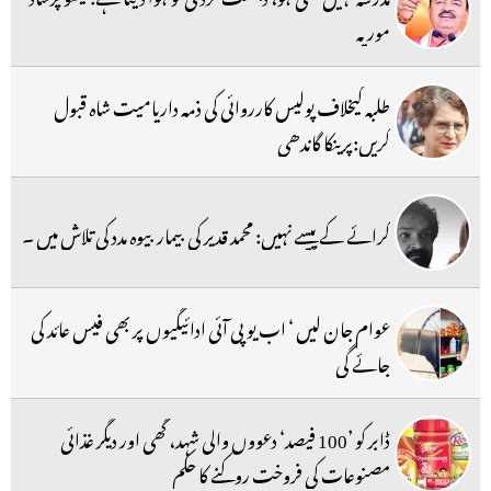
موریہ
طلبہ کیخلاف پولیس کارروائی کی ذمہ داریامیت شاہ قبول
کریں:پرینکا گاندھی
کرائے کے پیسے نہیں: محمد قدیر کی بیمار بیوہ مدد کی تلاش میں ۔
عوام جان لیں ‘ اب یو پی آئی ادائیگیوں پر بھی فیس عائد کی
جائے گی
ڈابر کو ’100 فیصد‘ دعووں والی شہد، گھی اور دیگر غذائی
مصنوعات کی فروخت روکنے کا حکم