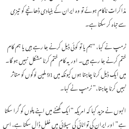
مذاکرات ناکام ہوئے تو وہ ایران کے بنیادی ڈھانچے کو تیزی
سے تباہ کر سکتا ہے۔
ٹرمپ نے کہا، “ہم یا تو کوئی ڈیل کرنے جا رہے ہیں یا ہم کام
ختم کرنے جا رہے ہیں۔ اور یہ کام ختم کرنا مشکل نہیں ہو گا۔
میں ایک ڈیل کرنا چاہتا ہوں کیونکہ میں 91 ملین لوگوں کو متاثر
نہیں کرنا چاہتا،” ٹرمپ نے کہا۔
انہوں نے مزید کہا کہ امریکہ “ایک گھنٹے میں اپنے پلوں کو گرا سکتا
ہے” اور ایران کی توانائی کی سپلائی میں خلل ڈال سکتا ہے، اس