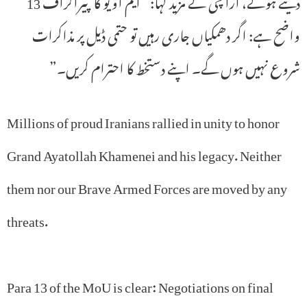
دیتے ہوئے، اراغچی نے مزید کہا: “ایم او یو کا پیراگراف 13
واضح ہے: اگر دھمکیاں جاری رہیں تو حتمی ڈیل پر مذاکرات
شروع نہیں ہوں گے۔ اپنے دستخط کا احترام کریں۔”
Millions of proud Iranians rallied in unity to honor
Grand Ayatollah Khamenei and his legacy. Neither
them nor our Brave Armed Forces are moved by any
threats.
Para 13 of the MoU is clear: Negotiations on final