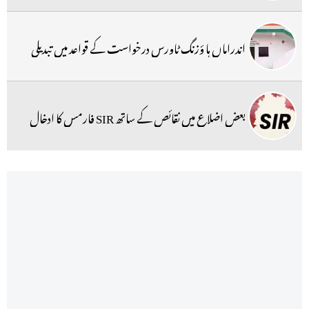
اندراماں ہا ؤزنگ ٹاورس درخواست کے قواعد میں تبدیلی
بعض اضلاع میں نقائص کے ساتھ SIR فارمس کا ادخال