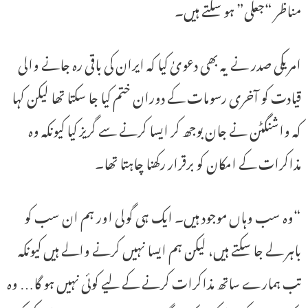
مناظر “جعلی” ہو سکتے ہیں۔
امریکی صدر نے یہ بھی دعویٰ کیا کہ ایران کی باقی رہ جانے والی
قیادت کو آخری رسومات کے دوران ختم کیا جا سکتا تھا لیکن کہا
کہ واشنگٹن نے جان بوجھ کر ایسا کرنے سے گریز کیا کیونکہ وہ
مذاکرات کے امکان کو برقرار رکھنا چاہتا تھا۔
“وہ سب وہاں موجود ہیں۔ ایک ہی گولی اور ہم ان سب کو
باہر لے جا سکتے ہیں، لیکن ہم ایسا نہیں کرنے والے ہیں کیونکہ
تب ہمارے ساتھ مذاکرات کرنے کے لیے کوئی نہیں ہو گا… وہ