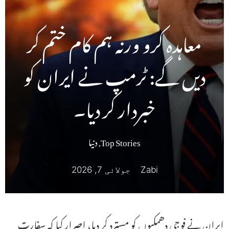
معاہدہ کرو ورنہ ہم کام ختم کر
دیں گے: ٹرمپ نے ایران کو
خبردار کر دیا۔
Top Stories
,
دنیا
Zabi
جولائی 7, 2026
ایران نے فوجی دھمکیوں کو مسترد کر دیا، اصرار کیا کہ سفارت