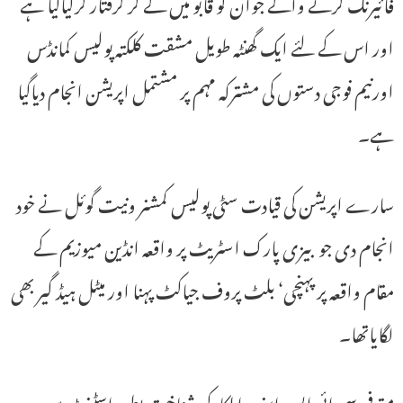
فائیرنگ کرنے والے جوان کو قابو میں لے کر گرفتار کرلیاگیا ہے
اور اس کے لئے ایک گھنٹہ طویل مشقت کلکتہ پولیس کمانڈس
اورنیم فوجی دستوں کی مشترکہ مہم پر مشتمل اپریشن انجام دیاگیا
ہے۔
سارے اپریشن کی قیادت سٹی پولیس کمشنر ونیت گوئل نے خود
انجام دی جو بیزی پارک اسٹریٹ پر واقعہ انڈین میوزیم کے
مقام واقعہ پر پہنچی‘ بلٹ پروف جیاکٹ پہنا اور میٹل ہیڈ گیر بھی
لگایاتھا۔
متوفی سی ائی ایس ایف اہلکارکی شناخت بطور اسٹنٹ سب