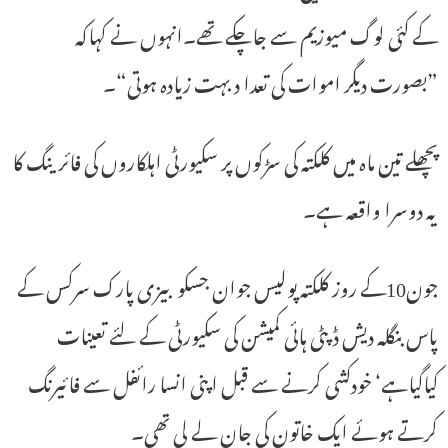
کے کئی لوگ میوزیم سے جاچکے تھے۔انہوں نے کہاکہ
”بصورت دیگر اموات کی تعدا د بہت زیادہ ہوتی“۔
پچھلے تین ماہ میں کلکتہ کی سڑکوں پر سکیورٹی اہلکاروں کی فائرینگ کا
یہ دوسرا واقعہ ہے۔
جون10کے روز کلکتہ پولیس جوان جسکو بیزی پارک سرکس کے
پاس بنگلہ دیش ڈپٹی ہائی کمیشن کی سکیورٹی کے لئے تعینات
کیاگیاہے‘ خودکشی کرنے سے قبل اپنی انسا رائفل سے فائیرنگ
کرتے ہوئے ایک خاتون کی جان لے لی تھی۔