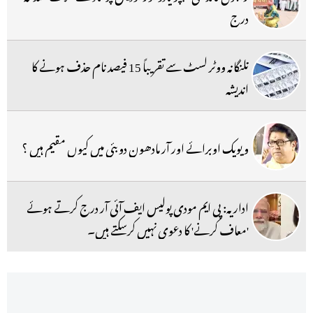
درج
تلنگانہ ووٹر لسٹ سے تقریباً 15 فیصد نام حذف ہونے کا
اندیشہ
ویویک اوبرائے اور آر مادھون دوبئی میں کیوں مقیم ہیں ؟
اداریہ: پی ایم مودی پولیس ایف آئی آر درج کرتے ہوئے
'معاف کرنے' کا دعوی نہیں کرسکتے ہیں۔