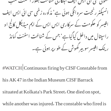
انسپکٹر رنجیت سروانگی ہوئی ہے‘ مذکورہ زخمی سی ائی ایس ایف
افیسر کو حکومت کے سرکاری ایس ایس کے ایم میڈیکل کالج او
راسپتال میں داخل کیاگیاہے‘ جس کے شناخت اسٹنٹ کمانڈ
رینک افیسر سوبیر گھوش کے طو رپر ہوئی ہے۔
#WATCH
| Continuous firing by CISF Constable from
his AK 47 in the Indian Museum CISF Barrack
situated at Kolkata's Park Street. One died on spot,
while another was injured. The constable who fired is