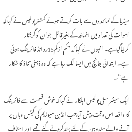
میڈیا کے نمائندوں سے بات کرتے ہوئے کمشنر پولیس نے کہاکہ
اموات کی تعداد میں اضافہ کے بغیرقاتل جوان کوگرفتار
کرلیاگیاہے۔ انہوں نے کہاکہ ”کم ازکم15روانڈ فائرینگ ہوئی
ہے۔ ابتدائی جانچ میں ایسا لگ رہا ہے کہ وہ ذہنی تناؤ کا شکار
ہے“۔
ایک سینئر سٹی پولیس اہلکار نے کہاکہ خوش قسمت سے فائرینگ
کا واقعہ اس وقت پیش آیاجب انڈین میوزیم کی گیٹس وہاں پر
آنے والے مندوبین کے لئے ہندکردئے گئے تھے اور اسٹاف