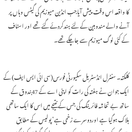
کا واقعہ اس وقت پیش آیاجب انڈین میوزیم کی گیٹس وہاں پر
آنے والے مندوبین کے لئے ہندکردئے گئے تھے اور اسٹاف
کے کئی لوگ میوزیم سے جاچکے تھے۔
کلکتہ۔ سنٹرل انڈسٹریل سکیورٹی فورس(سی ائی ایس ایف) کے
ایک جوان نے ہفتہ کی رات کو اپنی اے کے 47بندوق کے
ساتھ بے تحاشہ فائرینگ کی جس کے نتیجے میں اس کا ایک ساتھی
ہلاک ہوگیا ہے اوردوسرے زخمی ہے‘ پولیس کے مطابق