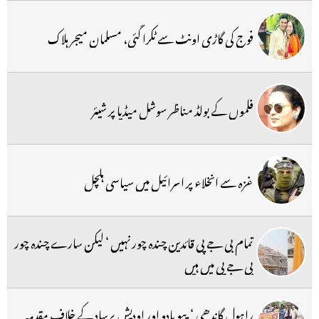
فوج کی گاڑی اونٹ سے ٹکرا گئی، مسلمان میجر ہلاک
فلموں کے بولڈ مناظر سوشل میڈیا پر شیئر
غزہ سے انخلاء پر اسرائیل میں سیاسی ہلچل
تمام بی جے پی قائدین چندہ چور نہیں ‘ لیکن سارے چندہ چور
بی جے پی میں ہیں
راہول گاندھی ‘ پپو یادو اور اودیش پرساد کے خلاف مقدمہ