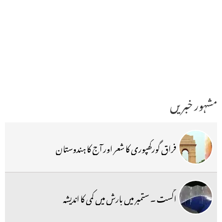
مشہور خبریں
فراق گورکھپوری کا شعر اور آج کا ہندوستان
اگست ۔ ستمبر میں بارش میں کمی کا اندیشہ