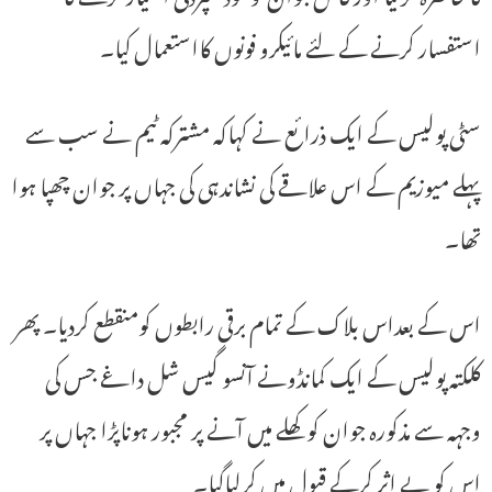
استفسار کرنے کے لئے مائیکرو فونوں کااستعمال کیا۔
سٹی پولیس کے ایک ذرائع نے کہاکہ مشترکہ ٹیم نے سب سے
پہلے میوزیم کے اس علاقے کی نشاندہی کی جہاں پر جوان چھپا ہوا
تھا۔
اس کے بعداس بلاک کے تمام برقی رابطوں کومنقطع کردیا۔ پھر
کلکتہ پولیس کے ایک کمانڈونے آنسو گیس شل داغے جس کی
وجہہ سے مذکورہ جوان کو کھلے میں آنے پر مجبور ہوناپڑا جہاں پر
اس کو بے اثر کرکے قبول میں کرلیاگیا۔