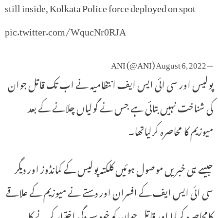
still inside, Kolkata Police force deployed on spot
pic.twitter.com/WqucNr0RJA
August 6, 2022
— ANI (@ANI)
پولیس اور سی ائی ایس ایف انتظامیہ نے اب تک قاتل جوان
کی شناخت نہیں بتائی ہے جس نے گولیاں چلانے کے بعد
میوزیم کا محاصرہ کرلیاتھا۔
جیسے ہی خبریں موصول ہوئیں کلکتہ پولیس کے کمانڈوز اور دیگر
سی ائی ایس ایف کے افسران اور دستے نے میوزیم کے علاقے
کامحاصرہ کرلیا اور قاتل جوان کو خود سپردگی اختیار کرنے کا