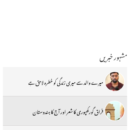
مشہور خبریں
میرے والد سے میری زندگی کو خطرہ لاحق ہے
فراق گورکھپوری کا شعر اور آج کا ہندوستان