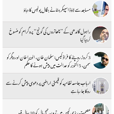
مساجد سے لاؤڈ اسپیکر ہٹانے بنگال پولیس کا دباؤ
راہول گاندھی کے ’’چھاتروں کی گونج‘‘ پروگرام کو منسوخ
کردیا گیا
3 کروڑ روپئے کا فراڈ کیس: سلمان خان، الویرا خان اوردیگر کو
سمن، 5 اکتوبر کو عدالت میں پیش ہونے کا حکم
ارباب جامعہ نظامیہ کو قیمتی اراضی پر دعوی پیش کرنے سے
روکا جا رہا ہے
عصمت ریزی کیس میں ترون تیج پال کو 10 سال قید