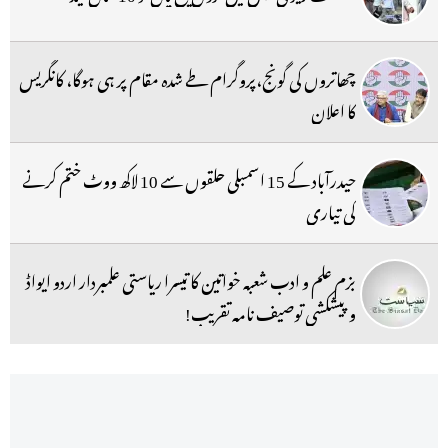
چھاتروں کی گونج،پروگرام طے شدہ مقام پر ہی ہوگا، کانگریس
کا اعلان
حیدرآباد کے 15 اسمبلی حلقوں سے 10 لاکھ ووٹ ختم کرنے
کی تیاری
بزم علم و ادب شعبہ خواتین کا تیسرا ریاستی علمبردار اردو ایواڈ
و پیشکشی توصیف نامہ تقریب!