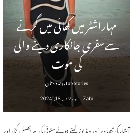
مہاراشٹر میں کھائی میں گرنے
سےسفری جانکاری دینے والی
کی موت
Top Stories
,
ہندوستان
Zabi
جولائی 18, 2024
آبشار کی تصاویر اور ویڈیوز لیتے ہوئے متوفی کی پیر پھسل گئی اور