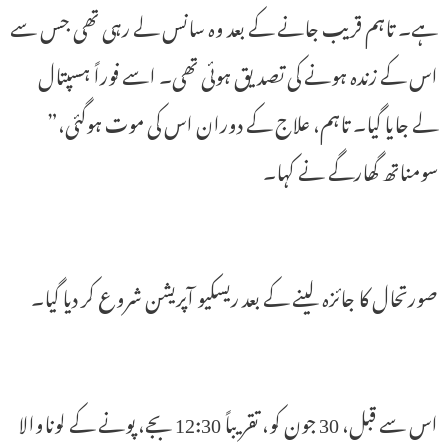
ہے۔ تاہم قریب جانے کے بعد وہ سانس لے رہی تھی جس سے
اس کے زندہ ہونے کی تصدیق ہوئی تھی۔ اسے فوراً ہسپتال
لے جایا گیا۔ تاہم، علاج کے دوران اس کی موت ہوگئی،”
سومناتھ گھارگے نے کہا۔
صورتحال کا جائزہ لینے کے بعد ریسکیو آپریشن شروع کر دیا گیا۔
اس سے قبل، 30 جون کو، تقریباً 12:30 بجے، پونے کے لوناوالا