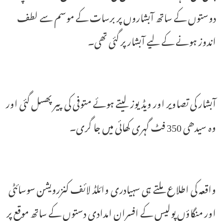
دوستوں کے ساتھ آبشاروں پر برسات کے موسم سے لطف
اندوز ہونے کے لیے آبشار پر گئی تھی۔
آبشار کی تصاویر اور ویڈیوز لیتے ہوئے متوفی کی پیر پھسل گئی اور
وہ سیدھی 350 فٹ گہری کھائی میں جا گری۔
واقعہ کی اطلاع ملتے ہی سہیادری وائلڈ لائف کنزرویشن سوسائٹی
اور منگاؤں پولیس کے افسران امدادی دستوں کے ساتھ موقع پر