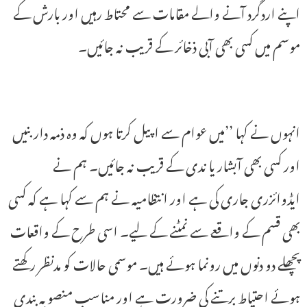
اپنے اردگرد آنے والے مقامات سے محتاط رہیں اور بارش کے
موسم میں کسی بھی آبی ذخائر کے قریب نہ جائیں۔
انہوں نے کہا ’’میں عوام سے اپیل کرتا ہوں کہ وہ ذمہ دار بنیں
اور کسی بھی آبشار یا ندی کے قریب نہ جائیں۔ ہم نے
ایڈوائزری جاری کی ہے اور انتظامیہ نے ہم سے کہا ہے کہ کسی
بھی قسم کے واقعے سے نمٹنے کے لیے۔ اسی طرح کے واقعات
پچھلے دو دنوں میں رونما ہوئے ہیں۔ موسمی حالات کو مدنظر رکھتے
ہوئے احتیاط برتنے کی ضرورت ہے اور مناسب منصوبہ بندی