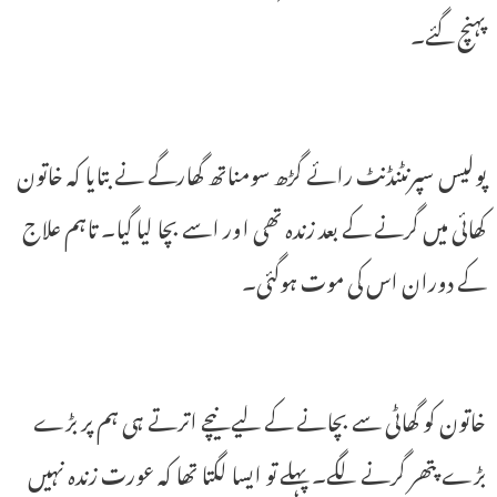
پہنچ گئے۔
پولیس سپرنٹنڈنٹ رائے گڑھ سومناتھ گھارگے نے بتایا کہ خاتون
کھائی میں گرنے کے بعد زندہ تھی اور اسے بچا لیا گیا۔ تاہم علاج
کے دوران اس کی موت ہوگئی۔
خاتون کو گھاٹی سے بچانے کے لیے نیچے اترتے ہی ہم پر بڑے
بڑے پتھر گرنے لگے۔ پہلے تو ایسا لگتا تھا کہ عورت زندہ نہیں