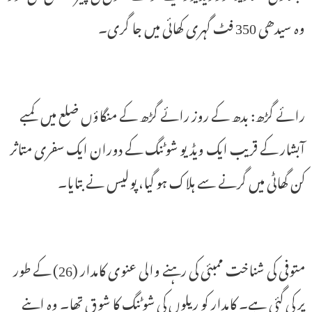
وہ سیدھی 350 فٹ گہری کھائی میں جا گری۔
رائے گڑھ: بدھ کے روز رائے گڑھ کے منگاؤں ضلع میں کمبے
آبشار کے قریب ایک ویڈیو شوٹنگ کے دوران ایک سفری متاثر
کن گھاٹی میں گرنے سے ہلاک ہو گیا، پولیس نے بتایا۔
متوفی کی شناخت ممبئی کی رہنے والی عنوی کامدار (26) کے طور
پر کی گئی ہے۔ کامدار کو ریلوں کی شوٹنگ کا شوق تھا۔ وہ اپنے