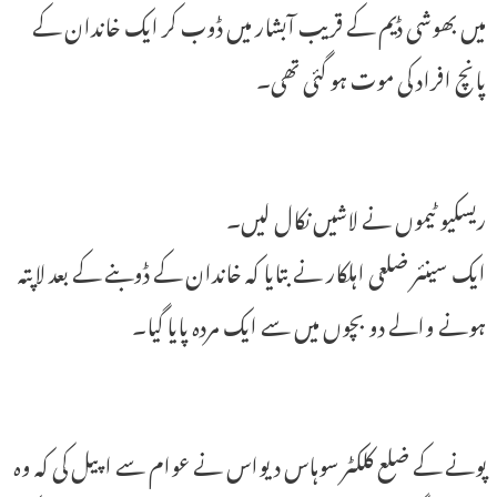
میں بھوشی ڈیم کے قریب آبشار میں ڈوب کر ایک خاندان کے
پانچ افراد کی موت ہو گئی تھی۔
ریسکیو ٹیموں نے لاشیں نکال لیں۔
ایک سینئر ضلعی اہلکار نے بتایا کہ خاندان کے ڈوبنے کے بعد لاپتہ
ہونے والے دو بچوں میں سے ایک مردہ پایا گیا۔
پونے کے ضلع کلکٹر سوہاس دیواس نے عوام سے اپیل کی کہ وہ