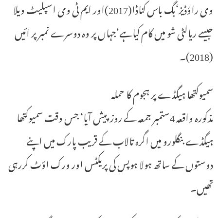
وی راؤڈیز‘بگ باس کناڈا(2017)اور ایم ٹی وی اسپلیٹ ویلا
جیسے ریالٹی شو میں کام کیاہے‘جہاں پر وہ دوسرے نمبر پر ائیں
(2018)۔
سمیوکتھا ہیگڈے پر ہجوم کا حملہ
مذکورہ واقعہ 4ستمبر جمعہ کے روز پیش آیا‘ جس وقت سمیوکتھا
ہیگڈے بنگلورو میں اگرہ تالاب کے قریب پارک میں اپنے
دوستوں کے ساتھ ہولا ہوپس کی پریکٹس اور ورک اؤٹ کررہی
تھیں۔