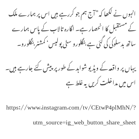
انہوں نے لکھا کہ”آج ہم جو کررہے ہیں اس پر ہمارے ملک
کے مستقبل کا انحصار ہے۔ اگارہ تالاب کے پاس ہمارے
ساتھ بدسلوکی کی گئی ہے بنگلورو سٹی پولیس‘ کمشنر بنگلورو۔
یہاں پر واقعہ کے ویڈیو شواہد کے طور پر پیش کئے جارہے ہیں۔
اس میں مداخلت کریں یہ غلط ہے
https://www.instagram.com/tv/CEtwP4plMhN/?
utm_source=ig_web_button_share_sheet