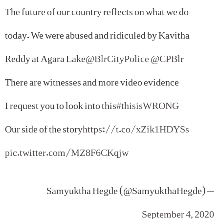
The future of our country reflects on what we do
today. We were abused and ridiculed by Kavitha
Reddy at Agara Lake
@BlrCityPolice
@CPBlr
There are witnesses and more video evidence
I request you to look into this
#thisisWRONG
Our side of the story
https://t.co/xZik1HDYSs
pic.twitter.com/MZ8F6CKqjw
— Samyuktha Hegde (@SamyukthaHegde)
September 4, 2020