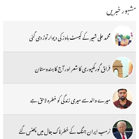
مشہور خبریں
محمد علی شبیر کے گیسٹ ہاوز کی دیوار توڑ دی گئی
فراق گورکھپوری کا شعر اور آج کا ہندوستان
میرے والد سے میری زندگی کو خطرہ لاحق ہے
ٹرمپ ایران جنگ کے خطرناک جال میں پھنس گئے