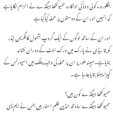
بنگلورو۔کولی ووڈ کی اداکارہ سمیوکتھا ہیگڈے نے الزام لگایاہے
کہ انہیں اور ان کے دوستوں پر حملہ کیاگیاہے
اور ان کے ساتھ لوگوں کے ایک گروپ بشمول کانگریس لیڈر
کویتا ریڈی نے پارک میں ورک اؤٹ کے دوران نشانہ
بنایاہے۔مبینہ طور پر ان پر حملہ کی وجہہ پبلک میں اسپورٹس کے
کپڑا پہننا بتایاجارہا ہے۔
سمیوکتھا ہیگڈے کون ہیں؟
سمیوکتھا ہیگڈے ساوتھ انڈین فلم اسٹار ہیں جس نے ایم ڈی