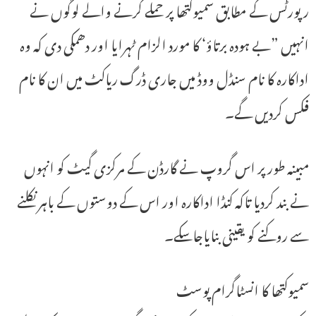
رپورٹس کے مطابق سمیوکتھا پر حملے کرنے والے لوگوں نے
انہیں ”بے ہودہ برتاؤ‘ کا مورد الزام ٹہرایا اور دھمکی دی کہ وہ
اداکارہ کا نام سنڈل ووڈ میں جاری ڈرگ ریاکٹ میں ان کا نام
فکس کردیں گے۔
مبینہ طور پر اس گروپ نے گارڈن کے مرکزی گیٹ کو انہوں
نے بند کردیا تاکہ کنڈا اداکارہ اور اس کے دوستوں کے باہر نکلنے
سے روکنے کو یقینی بنایاجاسکے۔
سمیوکتھا کا انسٹاگرام پوسٹ