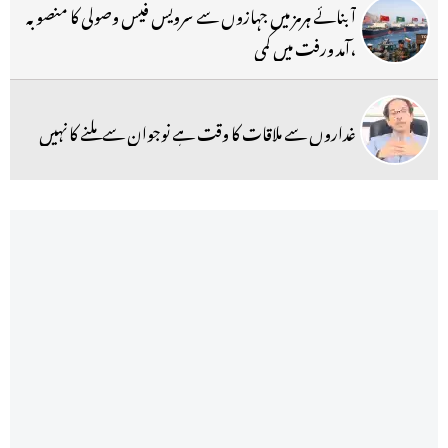
آبنائے ہرمز میں جہازوں سے سرویس فیس وصولی کا منصوبہ
،آمد ورفت میں کمی
غداروں سے ملاقات کا وقت ہے نوجوان سے ملنے کا نہیں