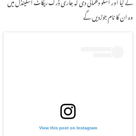
لے لیا اور اسکو دھماکی دی کہ جاری ڈرگ ریکاٹ اسکینڈل میں
وہ ان کا نام جوڑدیں گے
View this post on Instagram