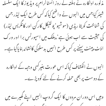
مذکورہ اداکارہ نے ہفتہ کے روز انسٹاگرام پر ویڈیوز کا ایک سلسلہ
شیئر کیاجس میں انہوں نے واضح کیاکہ کس طرح ایک لیڈر جس
کی شناخت کویتا ریڈی (سوشیو‘ پولٹیکل کارکن اور کانگریس لیڈر)
کی حیثیت سے اب ہوئی ہے‘ پبلک میں اسپورٹس برا اور ورک
اؤٹ پینٹ پہننے پر کس طرح انہیں بدسلوکی کانشانہ بنایاگیاہے۔
انہوں نے انکشاف کیاکہ اس عورت بغیرکسی وجہہ کے اداکارہ
کے دوست پر بھی حملہ کرنے کے لئے کود پڑے۔
وہیں اس دوران مردوں کا ایک گروپ انہیں اپنے گھیرے میں