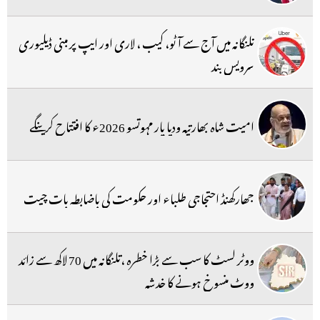
تلنگانہ میں آج سے آٹو، کیب ، لاری اور ایپ پر مبنی ڈیلیوری
سرویس بند
امیت شاہ بھارتیہ ودیا پار مہوتسو 2026ء کا افتتاح کرینگے
جھارکھنڈ احتجاجی طلباء اور حکومت کی باضابطہ بات چیت
ووٹر لسٹ کا سب سے بڑا خطرہ ،تلنگانہ میں 70 لاکھ سے زائد
ووٹ منسوخ ہونے کا خدشہ