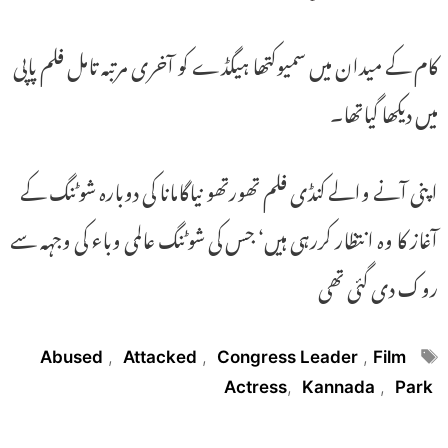
کام کے میدان میں سمیوکتھا ہیگڈے کو آخری مرتبہ تامل فلم پاپی
میں دیکھا گیاتھا۔
اپنی آنے والے کنڈی فلم تھورتھو نیاگامانا کی دوبارہ شوٹنگ کے
آغاز کا وہ انتظار کررہی ہیں‘ جس کی شوٹنگ عالمی وباء کی وجہہ سے
روک دی گئی تھی
Tags
Abused
,
Attacked
,
Congress Leader
,
Film
Actress
,
Kannada
,
Park