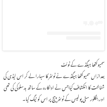
سمیوکتھا ہیگڈے کے ٹوئٹ
بعدازاں سمیوکتھا ہیگڈے نے ٹوئٹر کا سہارا لے کر اس لیڈی کی
شناخت کا انکشاف کیاجس نے اداکارہ کے ساتھ بدسلوکی کی تھی
اور بنگلور سٹی پولیس کے ٹوئٹر پیچ پر اس کو ٹیگ کیا۔