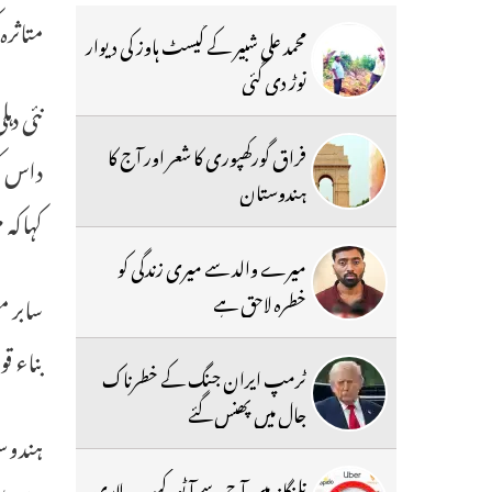
متاثرہ
محمد علی شبیر کے گیسٹ ہاوز کی دیوار
توڑ دی گئی
نئی دہ
فراق گورکھپوری کا شعر اور آج کا
ہندوستان
کہاکہ 
میرے والد سے میری زندگی کو
خطرہ لاحق ہے
سابر 
بناء 
ٹرمپ ایران جنگ کے خطرناک
جال میں پھنس گئے
ہندوست
تلنگانہ میں آج سے آٹو، کیب ، لاری