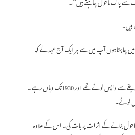
وک سے پاک ماحول چاہتے ہیں“۔
 ہیں۔
 میں چاہتاہوں آپ میں سے ہر ایک آج عہد لے کہ
گاندھی نے 1917میں مذکورہ اشرم اس وقت قائم کیاتھا جب وہ ساوتھ افریقے سے واپس لوٹے تھے اور 1930تک وہاں رہے۔
یں لوٹے۔
حول بنانے کے اثرات پر بات کی۔ اس کے علاوہ