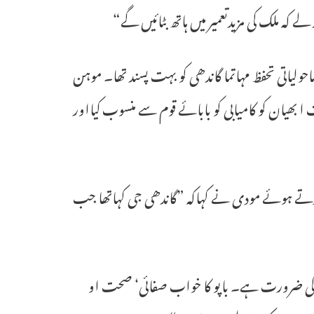
کہ ملک کی مزیدتعمیر میں ہاتھ بٹائیں گے“
ولیاتی تحفظ مہاتما گاندھی کو بہت پسند تھا۔ موہن
ے سوچ بھارت ا بھیان کو کامیابی کو بابائے قوم سے منسوب کیااور
رتے ہوئے مودی نے کہاکہ ”گاندھی جی کہاتھا جب
نے کی ضرورت ہے۔ باپو کا خواب صفائی‘ صحت او