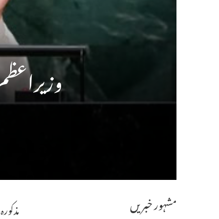
وزیراعظم
مشہور خبریں
مذکورہ