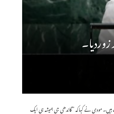
زوردیا۔
 ہیں۔ مودی نے کہاکہ ”گاندھی جی ہمیشہ ہی ایک