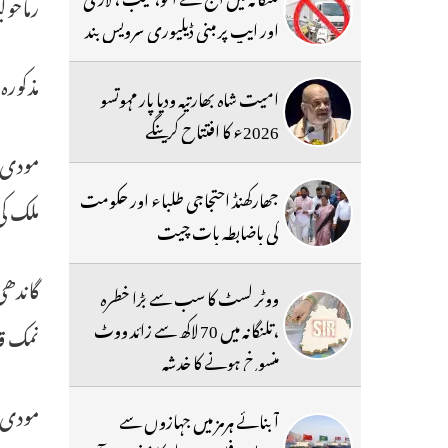
رماحو
اور ایپ پر مبنی ڈیلیوری سرویس بند
مذکورہ
امیت شاہ بھارتیہ ودیا پار مہوتسو
2026ء کا افتتاح کرینگے
مودی ن
جھارکھنڈ احتجاجی طلباء اور حکومت
ملک کی
کی باضابطہ بات چیت
ووٹر لسٹ کا سب سے بڑا خطرہ
،تلنگانہ میں 70 لاکھ سے زائد ووٹ
نمک ق
منسوخ ہونے کا خدشہ
مودی 
آبنائے ہرمز میں جہازوں سے