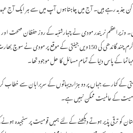
 کن جذبہ رہے ہیں۔ آج میں چاہتاہوں آپ میں سے ہر ایک آج عہد لے 
لی۔ وزیراعظم نریندر مودی نے چہارشنبہ کے روز حفظان صحت اور ماح
داس کرم چند گاندھی کی 150ویں جینتی کے موقع پر مودی ن
مہاتما کے پاس دنیا کے تمام مسائل کا حل موجود تھا۔
متی کے کنارے جہاں پر دو ہزاردیہاتوں کے سربراہان سے خطاب ک
قومیت کے عالمیت ممکن نہیں ہے۔
ان کو ترقی پذیر ہوتے دیکھنے کے لئے ہمیں قومیت پر سنجیدہ ہو