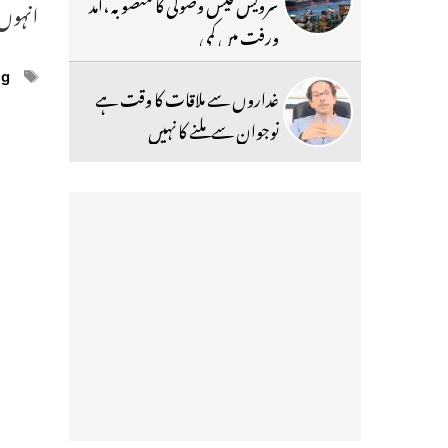
سرویس فیس وصولی کا منصوبہ ،آمد
انہوں 
ورفت میں کمی
ags
ng
غداروں سے ملاقات کا وقت ہے
نوجوان سے ملنے کا نہیں