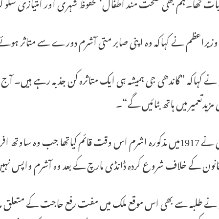
لیات تھا۔ہم بھی صحت مند اطفال‘ محفوظ شہری اور امتیازی سل
 وزیراعظم نے کہاکہ وہ اپنی صابر متی آشرم دورے سے متاثر ہوئے
ے کہاکہ ”گاندھی جی ہمیشہ ہی ایک متاثرہ کن جذبہ رہے ہیں۔ آج
 مزیدتعمیر میں ہاتھ بٹائیں گے“۔
انون کے خلاف شروع کردہ ڈانڈی مارچ کے بعد وہ آشرم واپس نہ
نے طلبہ سے بھی اس موقع ملک میں مفت رفع حاجت کے متعلق ما