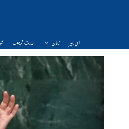
Ski
t
conten
ای پیپر
زبان
حدیث شریف
شہر