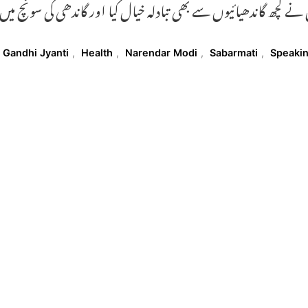
نے کچھ گاندھیائیوں سے بھی تبادلہ خیال کیا اور گاندھی کی سونچ 
T
Gandhi Jyanti
,
Health
,
Narendar Modi
,
Sabarmati
,
Speaki