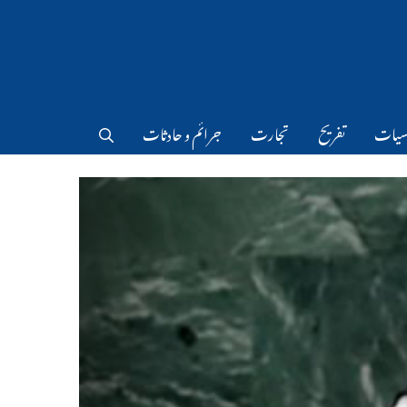
سیات
تفریح
تجارت
جرائم و حادثات