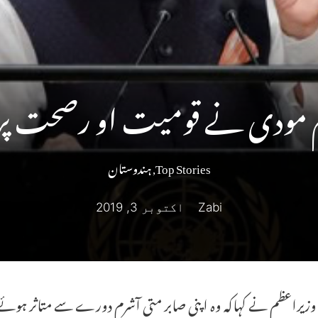
 مودی نے قومیت او رصحت پر 
Top Stories
,
ہندوستان
Zabi
اکتوبر 3, 2019
 وزیراعظم نے کہاکہ وہ اپنی صابر متی آشرم دورے سے متاثر ہوئے