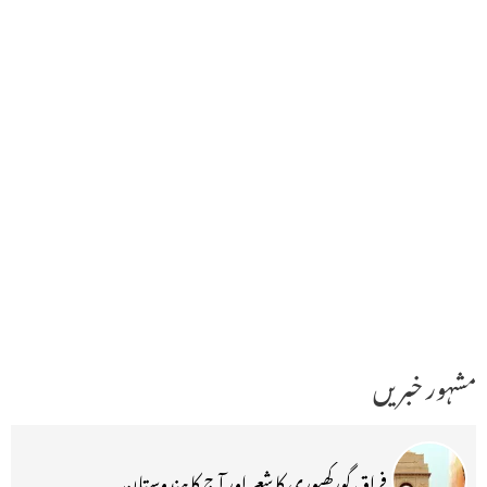
مشہور خبریں
فراق گورکھپوری کا شعر اور آج کا ہندوستان