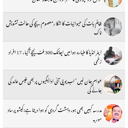
ظالم بات کی حیوانیات کا شکا رمعصوم بچے کی حالت تشویش
ناک
ایئر انڈیا کا طیارہ ہوا میں اچانک 300 فٹ نیچے آگیا ، 17 افراد
زخمی
عوام جان لیں ‘ اب یو پی آئی ادائیگیوں پر بھی فیس عائد کی
جائے گی
مدرسہ کہیں بھی ہو، دہشت گردی کو ہوا دیتا ہے:کیشو پرساد
موریہ