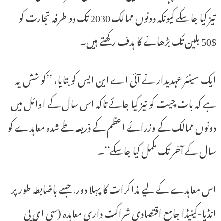
تیز کیا جا سکے کیونکہ دونوں ممالک 2030 تک دو طرفہ تجارت کو
$50 بلین تک بڑھانے کا ہدف رکھتے ہیں۔
ایک سینئر عہدیدار نے آئی اے این ایس کو بتایا، ’’کوشش یہ
ہے کہ بات چیت کو تیز کیا جائے تاکہ اس سال کے اوائل میں
دونوں ممالک کے وزرائے اعظم کے ذریعہ طے شدہ معاہدے کو
سال کے آخر تک مکمل کیا جاسکے‘‘۔
اس معاہدے کے لیے مذاکرات کا پہلا دور، جسے باضابطہ طور پر
انڈیا-کینیڈا جامع اقتصادی شراکت داری معاہدہ (سی ای پی