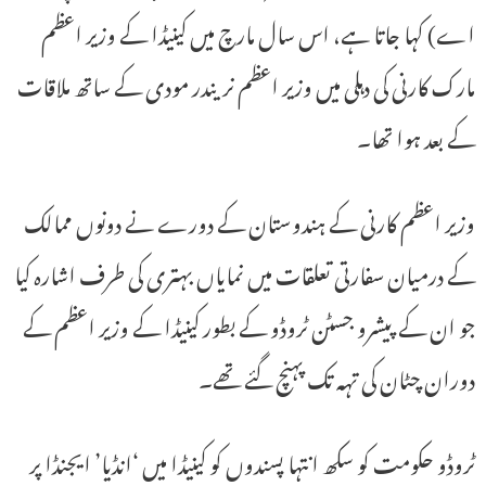
اے) کہا جاتا ہے، اس سال مارچ میں کینیڈا کے وزیر اعظم
مارک کارنی کی دہلی میں وزیر اعظم نریندر مودی کے ساتھ ملاقات
کے بعد ہوا تھا۔
وزیر اعظم کارنی کے ہندوستان کے دورے نے دونوں ممالک
کے درمیان سفارتی تعلقات میں نمایاں بہتری کی طرف اشارہ کیا
جو ان کے پیشرو جسٹن ٹروڈو کے بطور کینیڈا کے وزیر اعظم کے
دوران چٹان کی تہہ تک پہنچ گئے تھے۔
ٹروڈو حکومت کو سکھ انتہا پسندوں کو کینیڈا میں ‘انڈیا’ ایجنڈا پر