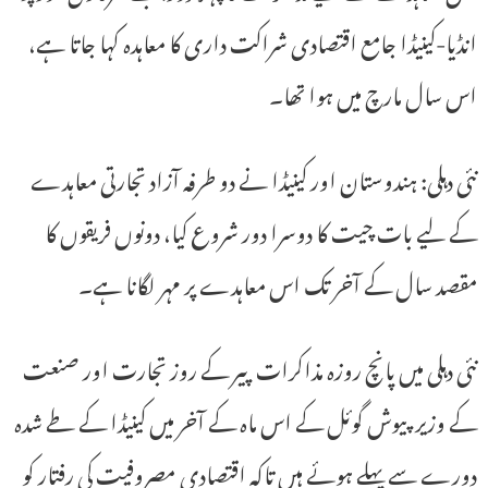
انڈیا-کینیڈا جامع اقتصادی شراکت داری کا معاہدہ کہا جاتا ہے،
اس سال مارچ میں ہوا تھا۔
نئی دہلی: ہندوستان اور کینیڈا نے دو طرفہ آزاد تجارتی معاہدے
کے لیے بات چیت کا دوسرا دور شروع کیا، دونوں فریقوں کا
مقصد سال کے آخر تک اس معاہدے پر مہر لگانا ہے۔
نئی دہلی میں پانچ روزہ مذاکرات پیر کے روز تجارت اور صنعت
کے وزیر پیوش گوئل کے اس ماہ کے آخر میں کینیڈا کے طے شدہ
دورے سے پہلے ہوئے ہیں تاکہ اقتصادی مصروفیت کی رفتار کو