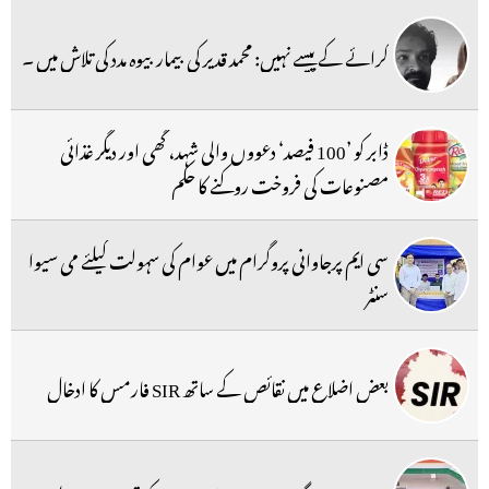
کرائے کے پیسے نہیں: محمد قدیر کی بیمار بیوہ مدد کی تلاش میں ۔
ڈابر کو ’100 فیصد‘ دعووں والی شہد، گھی اور دیگر غذائی
مصنوعات کی فروخت روکنے کا حکم
سی ایم پرجاوانی پروگرام میں عوام کی سہولت کیلئے می سیوا
سنٹر
بعض اضلاع میں نقائص کے ساتھ SIR فارمس کا ادخال