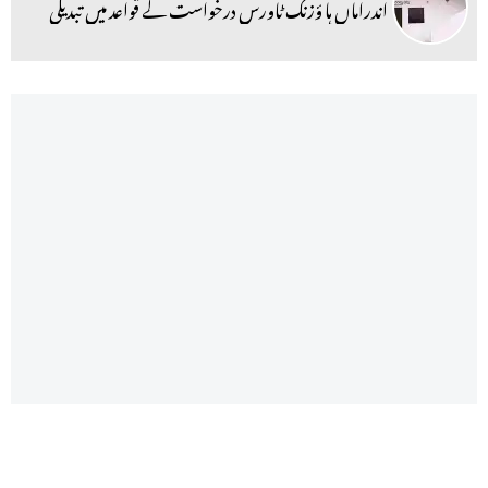
اندراماں ہا ؤزنگ ٹاورس درخواست کے قواعد میں تبدیلی