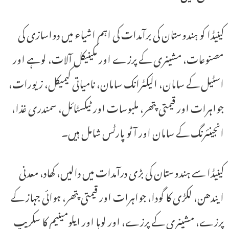
کینیڈا کو ہندوستان کی برآمدات کی اہم اشیاء میں دواسازی کی
مصنوعات، مشینری کے پرزے اور مکینیکل آلات، لوہے اور
اسٹیل کے سامان، الیکٹرانک سامان، نامیاتی کیمیکل، زیورات،
جواہرات اور قیمتی پتھر، ملبوسات اور ٹیکسٹائل، سمندری غذا،
انجینئرنگ کے سامان اور آٹو پارٹس شامل ہیں۔
کینیڈا سے ہندوستان کی بڑی درآمدات میں دالیں، کھاد، معدنی
ایندھن، لکڑی کا گودا، جواہرات اور قیمتی پتھر، ہوائی جہاز کے
پرزے، مشینری کے پرزے، اور لوہا اور ایلومینیم کا سکریپ