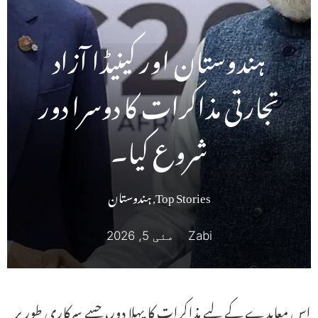
ہندوستان اور کینیڈا آزاد
تجارتی مذاکرات کا دوسرا دور
شروع کیا۔
Top Stories
,
ہندوستان
Zabi
مئی 5, 2026
اس معاہدے کے لیے مذاکرات کا پہلا دور، جسے سرکاری طور پر