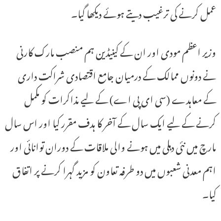
عمل کرنے کی ترغیب دیتے ہوئے دیکھا گیا۔
وزیر اعظم مودی اور ان کے کینیڈین ہم منصب مارک کارنی
نے دونوں ممالک کے درمیان جامع اقتصادی شراکت داری
کے معاہدے (سی ای پی اے) کے لیے مذاکرات کو مکمل
کرنے کے لیے ایک سال کے آخر کا ہدف مقرر کیا اور اس سال
مارچ میں نئی ​​دہلی میں ہونے والی ملاقات کے دوران توانائی اور
اہم معدنی شعبوں میں دو طرفہ تعاون کو مزید گہرا کرنے پر اتفاق
کیا۔