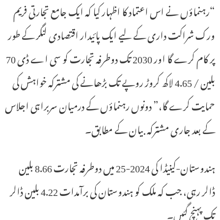
“رہنماؤں نے اس اعتماد کا اظہار کیا کہ ایک جامع تجارتی فریم
ورک شراکت داری کے لیے ایک پائیدار اقتصادی لنگر کے طور
پر کام کرے گا اور 2030 تک دوطرفہ تجارت کو سی اے ڈی 70
بلین / 4.65 لاکھ کروڑ روپے تک بڑھانے کی مشترکہ خواہش کی
حمایت کرے گا،” دونوں رہنماؤں کے درمیان سربراہی اجلاس
کے بعد جاری مشترکہ بیان کے مطابق۔
ہندوستان-کینیڈا کی 2024-25 میں دوطرفہ تجارت 8.66 بلین
ڈالر رہی، جب کہ ملک کو ہندوستان کی برآمدات 4.22 بلین ڈالر
تک پہنچ گئیں۔