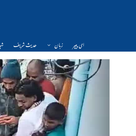
Ski
t
conten
ای پیپر
زبان
حدیث شریف
شہر