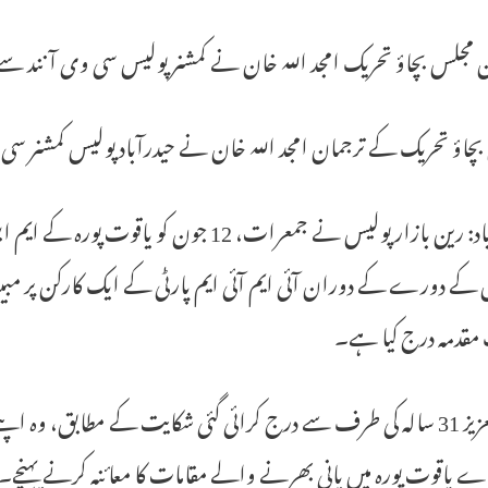
 مجلس بچاؤ تحریک امجد اللہ خان نے کمشنر پولیس سی وی آنند سے
بچاؤ تحریک کے ترجمان امجد اللہ خان نے حیدرآباد پولیس کمشنر 
حیدرآباد: رین بازار پولیس نے جمعرات، 12
 کے دورے کے دوران آئی ایم آئی ایم پارٹی کے ایک کارکن پر مبین
مقدمہ درج کیا ہے۔
عبدالعزیز 31 سالہ کی طرف سے درج کرائی گئی شکایت کے مطابق، وہ 
 یاقوت پورہ میں پانی بھرنے والے مقامات کا معائنہ کرنے پہنچے۔