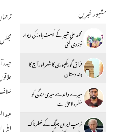
مشہور خبریں
ترجمان
محمد علی شبیر کے گیسٹ ہاوز کی دیوار
مجلس 
توڑ دی گئی
فراق گورکھپوری کا شعر اور آج کا
ہندوستان
علاقوں
خلاف 
میرے والد سے میری زندگی کو
خطرہ لاحق ہے
ٹرمپ ایران جنگ کے خطرناک
ایل اے