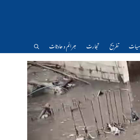
سیات
تفریح
تجارت
جرائم و حادثات