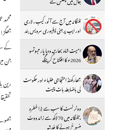
جال میں پھنس گئے
محمد ع
تلنگانہ میں آج سے آٹو، کیب ، لاری
اور ایپ پر مبنی ڈیلیوری سرویس بند
جھگڑا 
کے سات
امیت شاہ بھارتیہ ودیا پار مہوتسو
جن میں
2026ء کا افتتاح کرینگے
جھارکھنڈ احتجاجی طلباء اور حکومت
کی باضابطہ بات چیت
تحقیق
ووٹر لسٹ کا سب سے بڑا خطرہ
،تلنگانہ میں 70 لاکھ سے زائد ووٹ
جھوٹے
منسوخ ہونے کا خدشہ