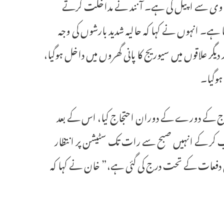
 سی وی سے اپیل کی ہے۔ آنند نے مداخلت کرتے
ا ہے۔ انہوں نے کہا کہ حالیہ شدید بارشوں کی وجہ
دیگر علاقوں میں سیوریج کا پانی گھروں میں داخل ہوگیا،
ہوگیا۔
اج کے دورے کے دوران احتجاج کیا، اس کے بعد
لب کر کے انہیں صبح سے رات تک سٹیشن پر انتظار
ی ہے، مزید یہ کہ ایف آئی آر نمبر 93/2025 غیر ضمانتی دفعات کے تحت درج کی گئی ہے،” خان نے کہا کہ