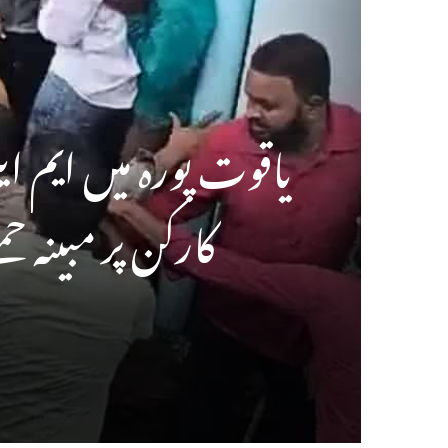
یاقوت پورہ میں ایم
کارکن پر مبینہ