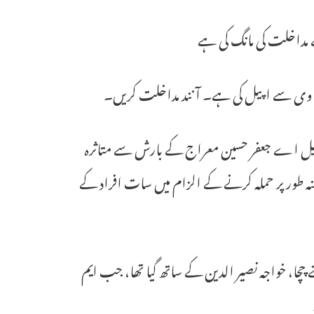
 مداخلت کی مانگ کی ہے
سی وی سے اپیل کی ہے۔ آنند مداخلت کریں۔
 جون کو یاقوت پورہ کے ایم ایل اے جعفر حسین معراج کے بارش سے متاثرہ
ہ طور پر حملہ کرنے کے الزام میں سات افراد کے
اپنے چچا، خواجہ نصیر الدین کے ساتھ گیا تھا، جب ایم