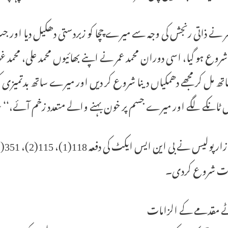
مر نے ذاتی رنجش کی وجہ سے میرے چچا کو زبردستی دھکیل دیا اور 
شروع ہو گیا، اسی دوران محمد عمر نے اپنے بھائیوں محمد علی، محمد 
ھ مل کر مجھے دھمکیاں دینا شروع کر دیں اور میرے ساتھ بدتمیزی ک
 ٹانکے لگے اور میرے جسم پر خون بہنے والے متعدد زخم آئے،‘‘ ع
ات شروع کردی۔
 مقدمے کے الزامات