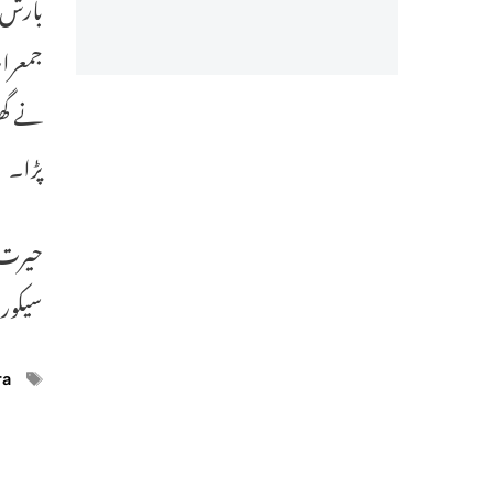
بارش 
جمعرات
نے گھر
پڑا۔
حیرت 
سیکورٹ
ags
ra