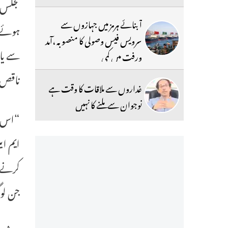
مجلس 
آبنائے ہرمز میں جہازوں سے
ہوئے د
سرویس فیس وصولی کا منصوبہ ،آمد
سے یاق
ورفت میں کمی
ناقص ج
غداروں سے ملاقات کا وقت ہے
نوجوان سے ملنے کا نہیں
“اس س
ایم ای
جن لوگ