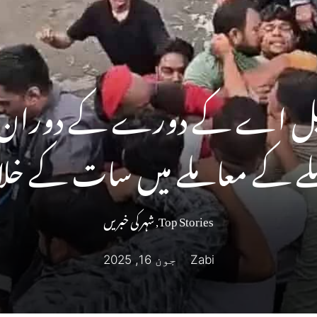
 ایل اے کے دورے کے دوران ا
 حملے کے معاملے میں سات کے خ
Top Stories
,
شہر کی خبریں
Zabi
جون 16, 2025