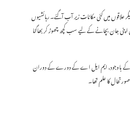
دیگر علاقوں میں کئی مکانات زیر آب آگئے۔ رہائشیوں
ں اپنی جان بچانے کے لیے سب کچھ چھوڑ کر بھاگنا
 کے باوجود، ایم ایل اے کے دورے کے دوران
و صورتحال کا علم تھا۔