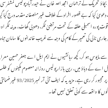
بچاؤ تحریک کے ترجمان امجد اللہ خان نے حیدرآباد پولیس کمشنر
عویٰ کیا کہ بے قصور افراد کے خلاف غیر منصفانہ مقدمہ درج کیا گی
وت پورہ اسمبلی حلقہ کے تحت مرتضیٰ نگر، دھوبی گھاٹ، مدینہ نگر اور 
اری نالی کی تعمیر کے کام کی وجہ سے غریب خاندانوں کا سامان تباہ 
ے مایوس ہو کر، کچھ رہائشیوں نے ایم ایل اے جعفر حسین معر
ل اے کے دباؤ میں، رین بازار پولیس روزانہ معصوم مکینوں کو ط
کرنے پر مجبور کر رہ
وں کا واقعہ سے کوئی تعلق نہیں تھا۔