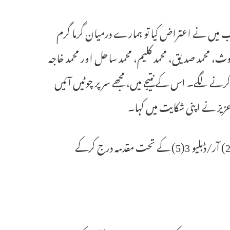
جب میں نے اعتراض کیا تو ہمارے درمیان گرما گرم
غوث، محمد صدیق، محمد کلیم، محمد ساحل اور محمد خاجہ
رنے لگے۔ اس کے نتیجے میں، مجھے سر پر چوٹیں آئیں
زیز نے اپنی شکایت میں کہا۔
رین بازار پولیس نے بی این ایس ایکٹ کی دفعہ 118(1)، 115(2)، 351(2) آر/ڈبلیو 3(5) کے تحت مقدمہ درج کرکے