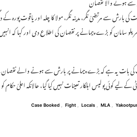
سے ہونے والا نقصان
 کی بارش سے مرتضیٰ نگر، مدینہ نگر، مولا کا چلہ اور یاقوت پورہ کے 
یلو سامان کو بڑے پیمانے پر نقصان کی اطلاع دی اور کہا کہ انہی
کی بات یہ ہے کہ بڑے پیمانے پر بارش سے ہونے والے نقصان
ی کے لیے کوئی پولیس اہلکار تعینات نہیں کیا گیا، حالانکہ اعلیٰ حکام ک
T
Case Booked
,
Fight
,
Locals
,
MLA
,
Yakootpu