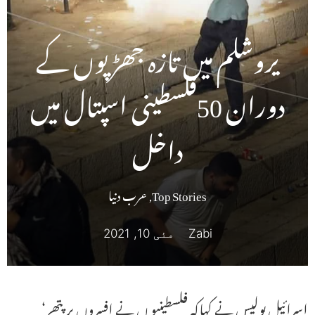
یروشلم میں تازہ جھڑپوں کے
دوران 50فلسطینی اسپتال میں
داخل
Top Stories
,
عرب دنیا
Zabi
مئی 10, 2021
اسرائیل پولیس نے کہاکہ فلسطینیو ں نے افسروں پر پتھر‘