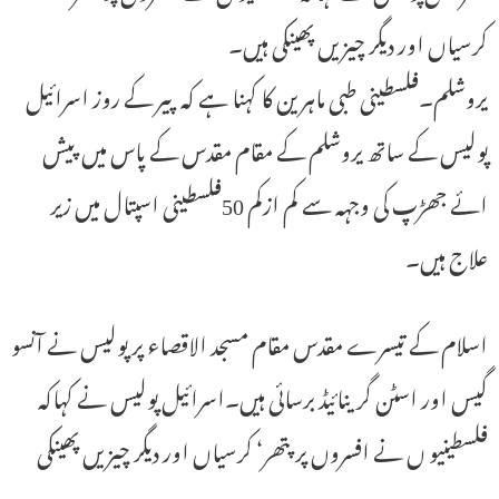
کرسیاں اور دیگر چیزیں پھینکی ہیں۔
یروشلم۔فلسطینی طبی ماہرین کا کہنا ہے کہ پیر کے روز اسرائیل
پولیس کے ساتھ یروشلم کے مقام مقدس کے پاس میں پیش
ائے جھڑپ کی وجہہ سے کم ازکم 50فلسطینی اسپتال میں زیر
علاج ہیں۔
اسلام کے تیسرے مقدس مقام مسجد الاقصاء پر پولیس نے آنسو
گیس اور اسٹن گرینائیڈ برسائی ہیں۔اسرائیل پولیس نے کہاکہ
فلسطینیو ں نے افسروں پر پتھر‘ کرسیاں اور دیگر چیزیں پھینکی