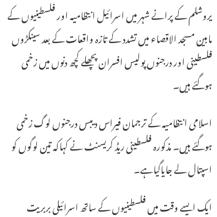
یروشلم کے پرانے شہر میں اسرائیل انتظامیہ اور فلسطینیوں کے
مابین مسجد الاقصاء میں تشدد کے تازہ واقعات کے بعد سینکڑوں
فلسطینی اور درجنوں پولیس افسران پچھلے کچھ دنوں میں زخمی
ہوگئے ہیں۔
اسلامی انتظامیہ کے ترجمان فیراس دیبس درجنوں لوگ زخمی
ہوگئے ہیں۔ مذکورہ فلسطینی ریڈ کریسنٹ نے کہاکہ تین لوگوں کو
اسپتال لے جایاگیاہے۔
ایک ایسے وقت میں فلسطینیوں کے ساتھ اسرائیلی بربریت