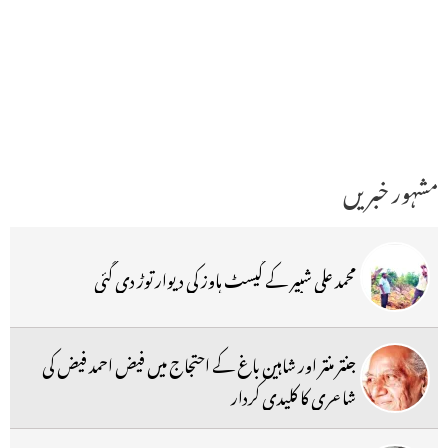
مشہور خبریں
محمد علی شبیر کے گیسٹ ہاوز کی دیوار توڑ دی گئی
جنتر منتر اور شاہین باغ کے احتجاج میں فیض احمد فیض کی
شاعری کا کلیدی کردار