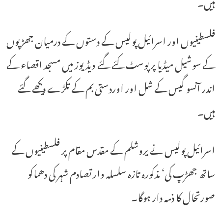
ہیں۔
فلسطینیوں اور اسرائیل پولیس کے دستوں کے درمیان جھڑپوں
کے سوشیل میڈیا پر پوسٹ کئے گئے ویڈیوز میں مسجد اقصاء کے
اندر آنسو گیس کے شل اور اوردستی بم کے تکڑے دیکھے گئے
ہیں۔
اسرائیل پولیس نے یروشلم کے مقدس مقام پر فلسطینیوں کے
ساتھ جھڑپ کی‘ مذکورہ تازہ سلسلہ وار تصادم شہر کی دھماکو
صورتحال کا ذمہ دار ہوگا۔