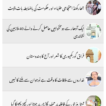
جھارکھنڈ احتجاجی طلباء اور حکومت کی باضابطہ بات چیت
ایک آدھار سے دو تنخواہیں حاصل کرنے والے 40 ملازمین کی
نشاندہی
فراق گورکھپوری کا شعر اور آج کا ہندوستان
غداروں سے ملاقات کا وقت ہے نوجوان سے ملنے کا نہیں
ممتا بنرجی کے قافلہ پر حملہ، گاڑی پر جوتا اور کیچڑ پھینکا گیا