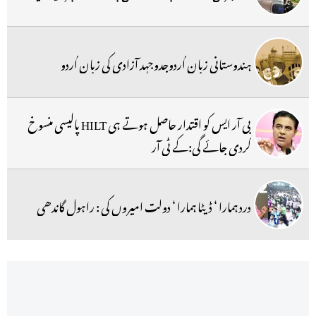
ہندوستانی زبان اُردوجدوجہد آزادی کی زبان اُردو
بی آر ایس کو اقتدار حاصل ہوتے ہی HILT پالیسی منسوخ
کردی جائے گی:کے ٹی آر
درد ہمارا ‘ ڈیٹا ہمارا ‘ دولت امیروں کی : راہول گاندھی