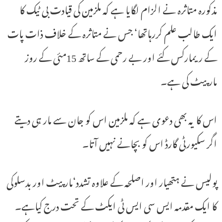
مذکورہ متاثرہ نے الزام لگایا ہے کہ ملزمین کی قیادت بی ٹیک کا
ایک طالب علم کررہاتھا‘ جس نے متاثرہ کے خلاف ذات پات
کے ریمارکس کئے اور بے رحمی کے ساتھ 15مئی کے روز
مارپیٹ کی ہے۔
اس کا یہ بھی دعوی ہے کہ ملزمین اس کو جان سے مار ہی دیتے
اگر سکیورٹی گارڈ اس کو بچانے نہیں آتا۔
پولیس نے ہتھیار اور اصلحہ کے علاوہ تشدد‘مارپیٹ اور بدسلوکی
کا ایک مقدمہ ایس سی ایس ٹی ایکٹ کے تحت درج کیاہے۔