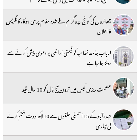
چھاتروں کی گونج،پروگرام طے شدہ مقام پر ہی ہوگا، کانگریس
کا اعلان
ارباب جامعہ نظامیہ کو قیمتی اراضی پر دعوی پیش کرنے سے
روکا جا رہا ہے
عصمت ریزی کیس میں ترون تیج پال کو 10 سال قید
حیدرآباد کے 15 اسمبلی حلقوں سے 10 لاکھ ووٹ ختم کرنے
کی تیاری