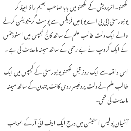
لکھنو۔اترپردیش کے لکھنو میں بابا صاحب بھیم راؤ امبیڈ کر
یونیورسٹی(بی بی اے یو) میں فزیکس سے پوسٹ گریجویشن کرنے
والے ایک دلت طالب علم کے ساتھ کالج کیمپس میں اسٹوڈنٹس
کے ایک گروپ نے بے رحمی کے ساتھ مبینہ مارپیٹ کی ہے۔
اس واقعہ سے ایک روز قبل لکھنو یونیورسٹی کے کیمپس میں ایک
طالب علم نے دلت پروفیسر روی کانت چندن کے ساتھ مبینہ
مارپیٹ کی تھی۔
آشیان پولیس اسٹیشن میں درج ایک ایف ائی آر کے بموجب