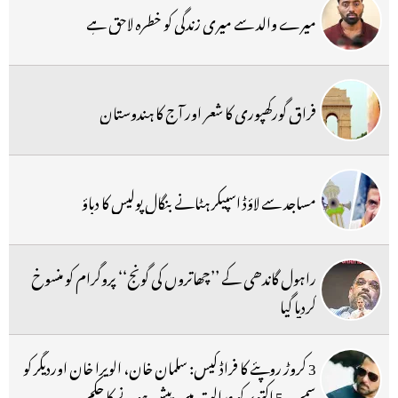
میرے والد سے میری زندگی کو خطرہ لاحق ہے
فراق گورکھپوری کا شعر اور آج کا ہندوستان
مساجد سے لاؤڈ اسپیکر ہٹانے بنگال پولیس کا دباؤ
راہول گاندھی کے ’’چھاتروں کی گونج‘‘ پروگرام کو منسوخ
کردیا گیا
3 کروڑ روپئے کا فراڈ کیس: سلمان خان، الویرا خان اوردیگر کو
سمن، 5 اکتوبر کو عدالت میں پیش ہونے کا حکم