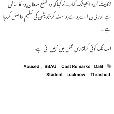
شکایت کردہ ابھیشک کمار نے کہاکہ وہ ضلع سلطان پور کا ساکن
ہے اور بی بی اے یو سے پوسٹ گریجویشن کی تعلیم حاصل کررہا
ہے۔
اب تک کوئی گرفتاری عمل میں نہیں ائی ہے۔
Tags
Abused
,
BBAU
,
Cast Remarks
,
Dalit
Student
,
Lucknow
,
Thrashed