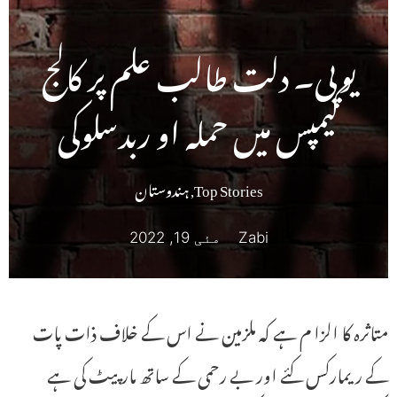
یوپی۔ دلت طالب علم پر کالج
کیمپس میں حملہ او ربدسلوکی
Top Stories
,
ہندوستان
Zabi
مئی 19, 2022
متاثرہ کا الزا م ہے کہ ملزمین نے اس کے خلاف ذات پات
کے ریمارکس کئے اور بے رحمی کے ساتھ مارپیٹ کی ہے