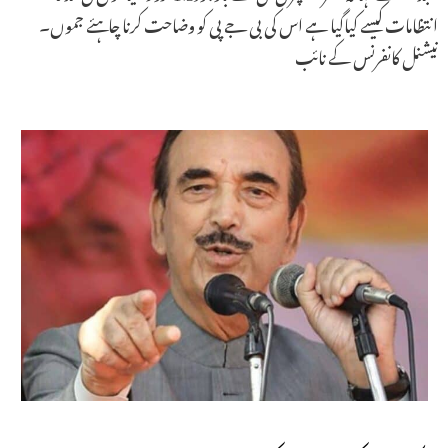
انتظامات کیسے کیاگیا ہے اس کی بی جے پی کو وضاحت کرنا چاہئے جموں۔
نیشنل کانفرنس کے نائب