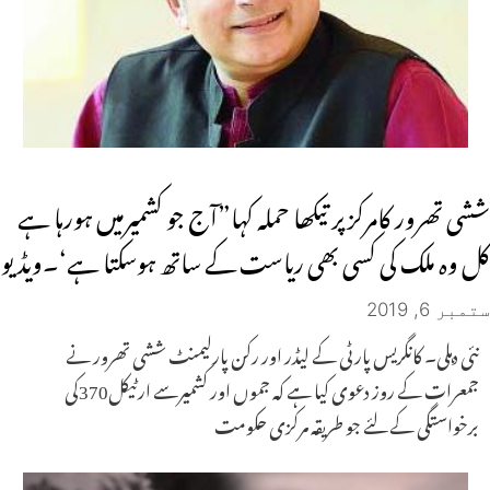
ششی تھرور کامرکز پر تیکھا حملہ کہا”آج جو کشمیرمیں ہورہا ہے
کل وہ ملک کی کسی بھی ریاست کے ساتھ ہوسکتا ہے‘۔ویڈیو
ستمبر 6, 2019
نئی دہلی۔ کانگریس پارٹی کے لیڈر اور رکن پارلیمنٹ ششی تھرور نے
جمعرات کے روز دعوی کیا ہے کہ جموں اور کشمیرسے ارٹیکل370کی
برخواستگی کے لئے جو طریقہ مرکزی حکومت