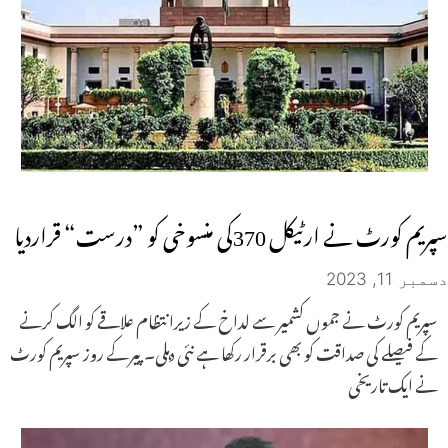
سپریم کورٹ نے ارٹیکل 370کی منسوخی کو ”درست“ قراردیا
دسمبر 11, 2023
سپریم کورٹ نے جموں کشمیر سے لداخ کے زیرانتظام علاقے کو الگ کرنے
کے فیصلے کی صداقت کو بھی برقرار رکھا ہے نئی دہلی۔پیرکے روز سپریم کورٹ
نے ایک تاریخی