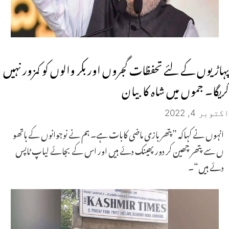
پہاڑیوں کے لئے تحفظات گجروں اور بکر والوں کو کمزور نہیں
کریگا۔ جموں میں شاہ کا بیان
اکتوبر 4, 2022
انہوں نے کہاکہ ”پتھر بازی ماضی کابات ہے۔ ہم نے نوجوانوں کے ہاتھو
ں سے پتھر چھین کر دور پھینک دئے ہیں اور اس کے بجائے لیاپ ٹاپس
دئے ہیں“۔