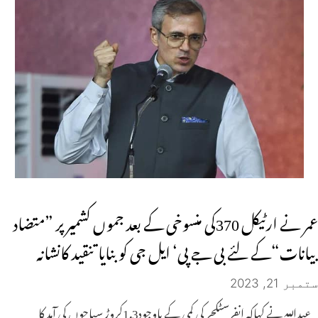
عمر نے ارٹیکل 370کی منسوخی کے بعد جموں کشمیر پر ”متضاد
بیانات“کے لئے بی جے پی‘ ایل جی کو بنایا تنقید کانشانہ
ستمبر 21, 2023
عبداللہ نے کہاکہ انفرسٹکچر کی کمی کے باوجود1.3کروڑ سیاحوں کی آمد کا