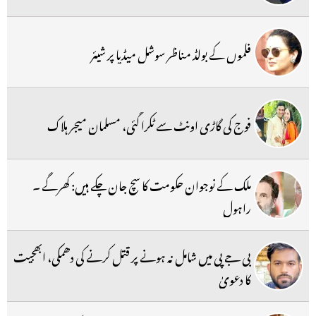
فلموں کے بولڈ مناظر سوشل میڈیا پر شیئر
فوج کی گاڑی اونٹ سے ٹکرا گئی، مسلمان میجر ہلاک
ملک کے نوجوان حکومت کا سچ جان چکے ہیں: کھرگے ۔
راہول
بی جے پی میں شامل نہ ہونے پر قتل کرنے کی دھمکی، ابھجیت
کا دعویٰ