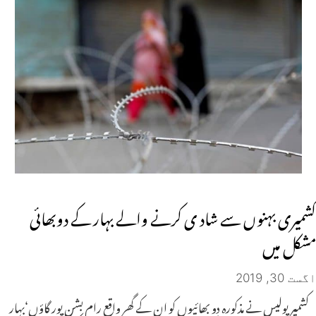
کشمیری بہنوں سے شاد ی کرنے والے بہار کے دوبھائی
مشکل میں
اگست 30, 2019
کشمیر پولیس نے مذکورہ دو بھائیوں کو ان کے گھر واقع رام بشن پور گاؤں‘بہار