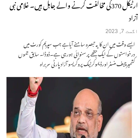
ارٹیکل 370کی مخالفت کرنے والے جاہل ہیں۔ غلامی نبی
آزاد
اگست 7, 2023
ایسے وقت میں ان کا یہ تبصرہ سامنے آیاہے جب سپریم کورٹ میں
درخواستوں کے ایک جتھے پر سنوائی ہورہی ہے۔ڈوڈا۔ سابق جموں
کشمیرچیف منسٹر اورڈیموکرٹیک پروگریسو آزاد پارٹی سربراہ