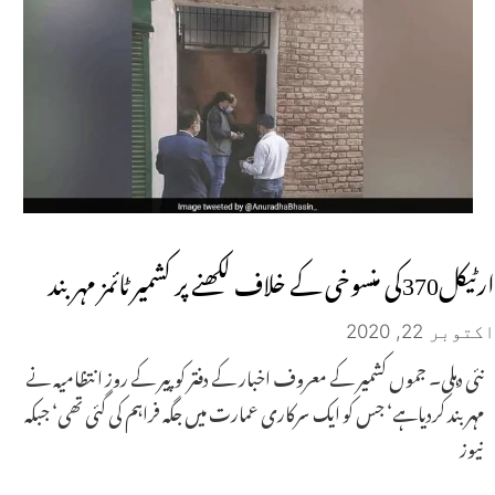
ارٹیکل370کی منسوخی کے خلاف لکھنے پر کشمیر ٹائمز مہر بند
اکتوبر 22, 2020
نئی دہلی۔ جموں کشمیر کے معروف اخبار کے دفتر کوپیر کے روز انتظامیہ نے
مہر بند کردیاہے‘ جس کو ایک سرکاری عمارت میں جگہ فراہم کی گئی تھی‘ جبکہ
نیوز