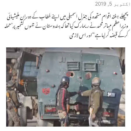
اکتوبر 5, 2019
پچھلے ہفتہ اقوام متحدہ کی جنرل اسمبلی میں اپنے خطاب کے دوران ملیشیائی
وزیراعظم مہاتر محمد نے ریمارک کیاتھا کہ ہندوستان نے جموں کشمیر پر’حملہ
کرکے قبضہ کرلیاہے“اور اس لازمی