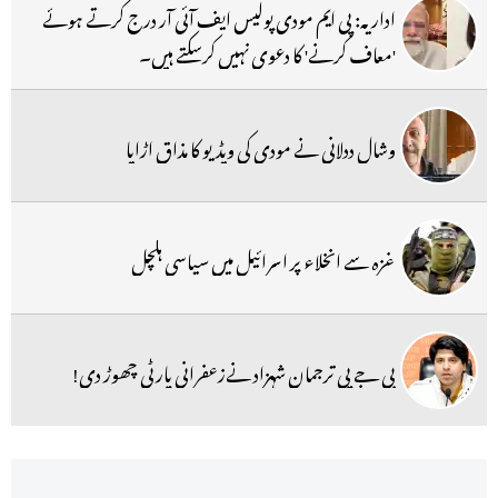
اداریہ: پی ایم مودی پولیس ایف آئی آر درج کرتے ہوئے
'معاف کرنے' کا دعوی نہیں کرسکتے ہیں۔
وشال ددلانی نے مودی کی ویڈیو کا مذاق اڑایا
غزہ سے انخلاء پر اسرائیل میں سیاسی ہلچل
بی جے پی ترجمان شہزاد نےزعفرانی پارٹی چھوڑ دی!