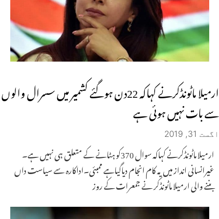
ارمیلا ماٹونڈکرنے کہاکہ 22دن ہوگئے کشمیر میں سسرال والوں
سے بات نہیں ہوئی ہے
اگست 31, 2019
ارمیلا ماٹونڈکرنے کہاکہ سوال 370کو ہٹانے کے متعلق ہی نہیں ہے۔
غیرانسانی انداز میں یہ کام انجام دیاگیاہے ممبئی۔اداکارہ سے سیاست داں
بننے والی ارمیلا ماٹونڈکر نے جمعرات کے روز