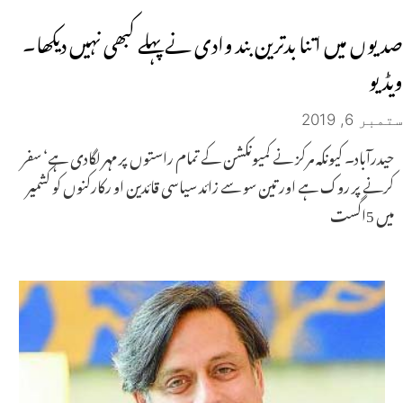
صدیوں میں اتنا بدترین بند وادی نے پہلے کبھی نہیں دیکھا۔
ویڈیو
ستمبر 6, 2019
حیدرآباد۔ کیونکہ مرکز نے کمیونکشن کے تمام راستوں پر مہر لگادی ہے‘ سفر
کرنے پر روک ہے اور تین سو سے زائد سیاسی قائدین او رکارکنوں کو کشمیر
میں 5اگست