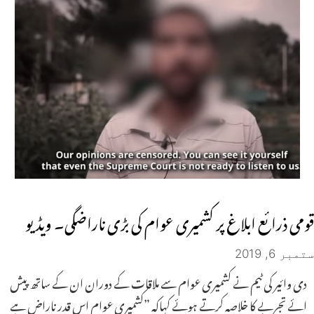
قومی ذرائع ابلاغ پر کشمیری عوام کی بڑی ناراضگی۔ ویڈیو
ستمبر 6, 2019
دی وائیر کی ٹیم نے کشمیری عوام سے ملاقات کے دوران ان کے ساتھ پیش
ائے تجربے کا خلاصہ کرتے ہوئے کہاکہ ”کشمیری عوام اس قدر ناراض ہے