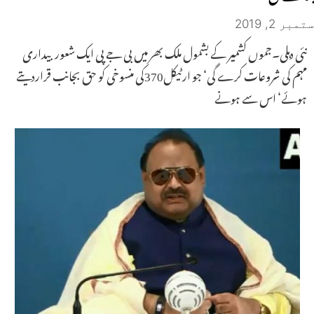
ستمبر 2, 2019
نئی دہلی۔جموں کشمیر کے بشمول ملک بھر میں بی جے پی ایک شعور بیداری
مہم کی شروعات کرے گی‘ جو ارٹیکل370کی منسوخی کو حق بجانب قراردیتے
ہوئے‘ اس سے ہونے