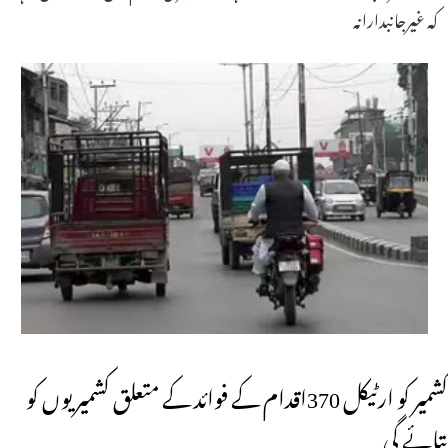
کہ غیرجانبدارانہ
کشمیر کو ارٹیکل 370اقدام کے فوائد کے متعلق کشمیریوں کو
بتائے گی