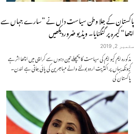
پاکستان کے جلا وطن سیاست داں نے ”سارے جہاں سے
اچھا“ کیمرہ پر گنگنایا۔ ویڈیو ضروردیکھیں
ستمبر 2, 2019
مذکورہ ایم کیو ایم کی سیاست کا پچھلے تین دہوں سے کراچی میں اچھا اثر ہے
کیونکہ یہاں پر اکثریت اردو بولنے والے مہاجرین کی پائی جاتی ہے لندن۔
پاکستان کی