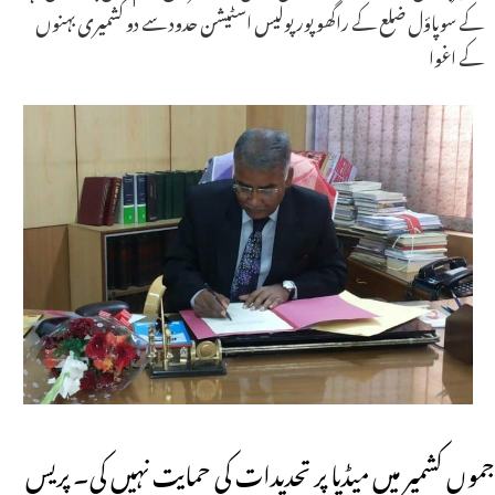
کے سوپاؤل ضلع کے راگھو پور پولیس اسٹیشن حدود سے دو کشمیری بہنوں
کے اغوا
جموں کشمیر میں میڈیا پر تحدیدات کی حمایت نہیں کی۔ پریس