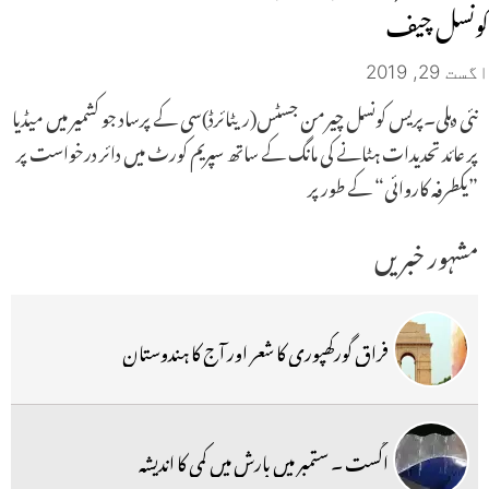
کونسل چیف
اگست 29, 2019
نئی دہلی۔پریس کونسل چیرمن جسٹس(ریٹائرڈ)سی کے پرساد جو کشمیر میں میڈیا
پر عائد تحدیدات ہٹانے کی مانگ کے ساتھ سپریم کورٹ میں دائر درخواست پر
”یکطرفہ کاروائی“ کے طور پر
مشہور خبریں
فراق گورکھپوری کا شعر اور آج کا ہندوستان
اگست ۔ ستمبر میں بارش میں کمی کا اندیشہ