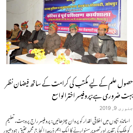
حصول علم کے لیے مکتب کی کرامت کے ساتھ فیضان نظر
بہت ضروری ہے:پروفیسر اخترالواسع
جنوری 9, 2019
اساتذہ بچوں میں اخلاقی اقدار کو پروان چڑھائیں: پروفیسر راج پروہت، تعلیم
کو ملک کی تقدیر اور تصویر سنوارنے کا ایک اہم ذریعہ: الحاج محمد عتیق جودھپور