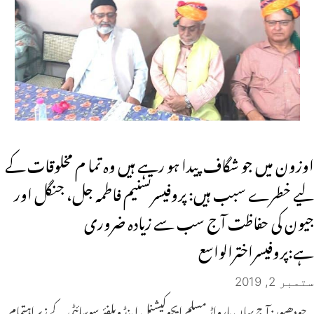
اوزون میں جو شگاف پیدا ہو رہے ہیں وہ تما م مخلوقات کے
لیے خطرے سبب ہیں: پروفیسرتسنیم فاطمہ جل، جنگل اور
جیون کی حفاظت آج سب سے زیادہ ضروری
ہے:پروفیسراخترالواسع
ستمبر 2, 2019
جودھپور: آج یہاں مارواڑ مسلم ایجوکیشنل اینڈ ویلفئر سوسائٹی کے زیرِ اہتمام