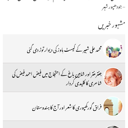
– جودھپور شہر
مشہور خبریں
محمد علی شبیر کے گیسٹ ہاوز کی دیوار توڑ دی گئی
جنتر منتر اور شاہین باغ کے احتجاج میں فیض احمد فیض کی
شاعری کا کلیدی کردار
فراق گورکھپوری کا شعر اور آج کا ہندوستان