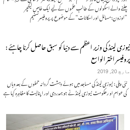
چلنے والے اسکولوں کے طالبِ علموں کے لیے ایک خاص لیکچر
”اوزون:مسائل اور امکانات“ کے موضوع پر پروفیسرتسنیم
نیوزی لینڈ کی وزیر اعظم سے دنیا کو سبق حاصل کرنا چاہئے :
پروفیسر اختر الواسع
مارچ 20, 2019
نئی دہلی : نیوزی لینڈ کی مساجد میں ہوئے دہشت گردانہ حملوں کے بعد وہاں
کی عوام او رحکومت نیوزی لینڈ نے جو ہمدردی اور اپنانیت کا مظاہرہ کیا ہے