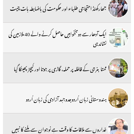
جھارکھنڈ احتجاجی طلباء اور حکومت کی باضابطہ بات چیت
ایک آدھار سے دو تنخواہیں حاصل کرنے والے 40 ملازمین کی
نشاندہی
ممتا بنرجی کے قافلہ پر حملہ، گاڑی پر جوتا اور کیچڑ پھینکا گیا
ہندوستانی زبان اُردوجدوجہد آزادی کی زبان اُردو
غداروں سے ملاقات کا وقت ہے نوجوان سے ملنے کا نہیں