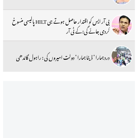
بی آر ایس کو اقتدار حاصل ہوتے ہی HILT پالیسی منسوخ
کردی جائے گی:کے ٹی آر
درد ہمارا ‘ ڈیٹا ہمارا ‘ دولت امیروں کی : راہول گاندھی