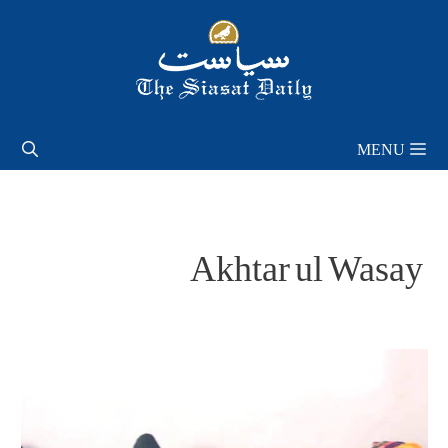
Skip
to
content
MENU
Akhtar ul Wasay