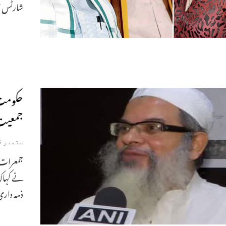
شارٹس 
حکومت 
جمعیت 
ستمبر 13, 2019
جمعرات ک
نے کہاکہ
ذمہ دار