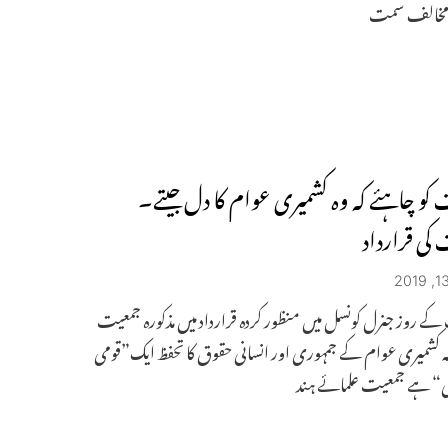
مخالف سمت
کو چاہئے کہ وہ کشمیری عوام کا دل جیتے۔
کی قرارداد
ے روز جنرل کونسل میں منظور کردہ قرارداد میں مذکورہ جمعیت
 کشمیری عوام کے جمہوری اور انسانی حقوق کا تحفظ ایک”قومی
ی“ ہے جمعیت علمائے ہند