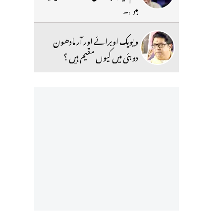
ہیں۔
ویویک اوبرائے اور آر مادھون
دوبئی میں کیوں مقیم ہیں ؟