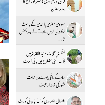
فراق گورکھپوری کا شعر اور آج کا
ہندوستان
سعودی سفری پابندی کے باعث
تلنگانہ کی نرس حادثے کے بعد پھنس
گئی۔
گینگسٹر سجیت سنہا انکاؤنٹرمیں
ہلاک، کئی اضلاع میں ہائی الرٹ
بہار کے بانکی پور سے پرشانت
کشورکی شاندار جیت
افضال انصاری کو الٰہ آباد ہائی کورٹ