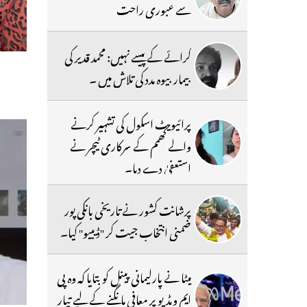
سے عبوری راحت
کرائے کے پیسے نہیں: محمد قدیر کی
بیمار بیوہ مدد کی تلاش میں ۔
پرائیویٹ اسکول کی تشہیر کرنے
والے کھمم کے سرکاری ٹیچر نے
استعفیٰ دے دیا۔
پرشانت کشور نے تاریخی بانکی پور
ضمنی انتخاب جیت کر ''ڈیبیو'' کیا۔
میٹا نے پارلیمانی پینل کو بتایا کہ وہ پی
ایم ویڈیو پر معافی مانگنے کے لیے تیار