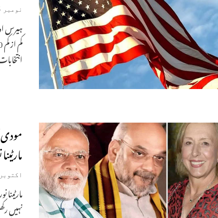
نومبر 5, 2024
انتخابات ک
مودی ک
مارٹینا 
اکتوبر 12, 021
مارٹینا ن
نہیں رکھ