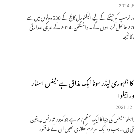
ہیرس اور ٹرمپ کو جیتنے کے لیے الیکٹورل کالج کے 538 ووٹوں میں سے
کم از کم 270 حاصل کرنا ہوں گے۔ واشنگٹن: 2024 کے امریکی صدارتی
ا نتیجہ
ا جمہوری لیڈر ہونا ایک مذاق ہے‘ ٹینس اسٹار
نوراتیلوا
2
وراتیلوا‘ ٹینس کی دنیا کا ایک عظم نام ہے جو کمزور شارٹس پر یقین
تی ہیں۔ جب وہ ایک سرگرم کھلاڑی تھیں ان کے طاقتور