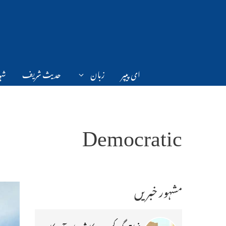
Ski
t
conten
ای پیپر
زبان
حدیث شریف
شہر
Democratic
مشہور خبریں