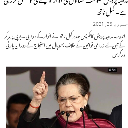
ہے۔ کمل ناتھ
جنوری 25, 2021
اندور۔ مدھیہ پردیش کانگریس صدر کمل ناتھ نے اتوار کے روز بی جے پی پر مرکز
کے تین نئے زراعی قوانین کے خلاف بھوپال میں احتجاج کے دوران پارٹی
ورکرس