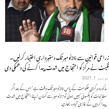
زراعی قوانین سے 26نومبر تک دستبرداری اختیار کرلیں۔
ٹکیٹ نے مرکز کو احتجاج میں شدت پیدا کرنے کی دھمکی دی
نومبر 1, 2021
مذکورہ مرکزی حکومت کے پاس 26نومبر تک وقت ہے‘ اس کے بعد اگر
مطالبات کو یکسوئی نہیں ہوئی تو27نومبر سے کسان اپنے احتجاج میں شدت
پیدا کردیں گے غازی آباد۔بھارتیہ