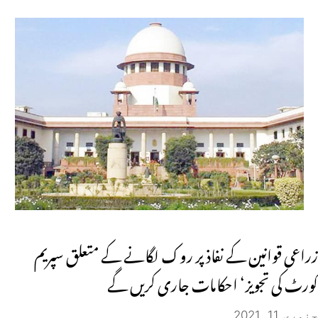
زراعی قوانین کے نفاذ پر روک لگانے کے متعلق سپریم
کورٹ کی تجویز‘ احکامات جاری کریں گے
جنوری 11, 2021