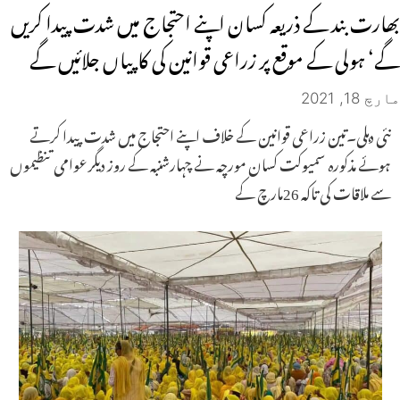
بھارت بند کے ذریعہ کسان اپنے احتجاج میں شدت پیدا کریں
گے‘ ہولی کے موقع پر زراعی قوانین کی کاپیاں جلائیں گے
مارچ 18, 2021
نئی دہلی۔تین زراعی قوانین کے خلاف اپنے احتجاج میں شدت پیدا کرتے
ہوئے مذکورہ سمیوکت کسان مورچہ نے چہارشنبہ کے روز دیگر عوامی تنظیموں
سے ملاقات کی تاکہ 26مارچ کے