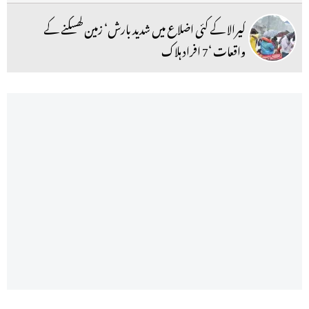
کیرالا کے کئی اضلاع میں شدید بارش‘ زمین کھسکنے کے
واقعات ‘7 افراد ہلاک