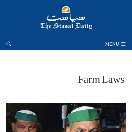
Skip
to
content
MENU
Farm Laws