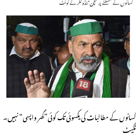
کسانوں کے مسلئے پر سچن تنڈولکر کے ٹوئٹ
کسانوں کے مطالبات کی یکسوئی تک کوئی”گھر واپسی“ نہیں۔
ٹکیٹ