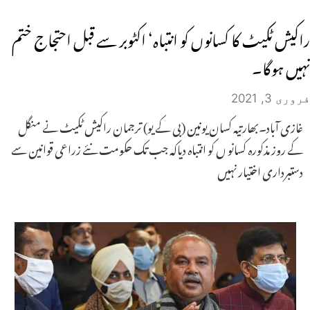
راکیش ٹکیٹ کا کسانوں کو انتباہ‘ اکٹوبر سے قبل احتجاج ختم
نہیں ہوگا۔
فروری 3, 2021
غازی آباد۔بھارتیہ کسان یونین (بی کے یو) ترجمان راکیش ٹکیٹ نے منگل
کے روز مذکورہ کسانو ں کو انتباہ دیاکہ جب تک حکومت نئے زراعی قوانین سے
دستبرداری اختیار نہیں