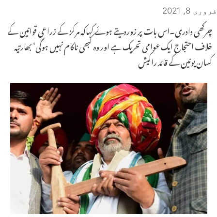
فروری 8, 2021
چرکھی دادری۔اس بات پر زوردیتے ہوئے کہاکہ مرکز کے زراعی قوانین کے
خلاف احتجاج ایک عوامی تحریک ہے اور وہ کبھی ناکام نہیں ہوگی‘ بھارتیہ
کسان یونین کے قائد راکیش