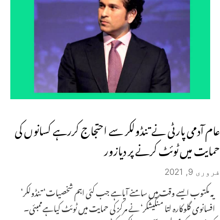
عام آدمی پارٹی نے تنڈولکر سے احتجاج کررہے کسانوں کی
حمایت میں ٹوئٹ کرنے پر دیازور
فروری 9, 2021
یہ مکتوب ایسے وقت میں سامنے آیاہے جب کئی اہم شخصیات‘ تنڈولکر‘
افسانوی گلوکارہ لتا منگیشکر‘ نے مرکز کی حمایت میں ٹوئٹ کیاہےممبئی۔