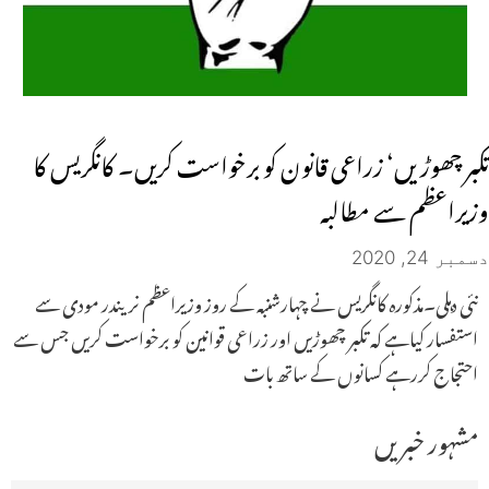
تکبر چھوڑ یں‘ زراعی قانون کو برخواست کریں۔ کانگریس کا
وزیراعظم سے مطالبہ
دسمبر 24, 2020
نئی دہلی۔مذکورہ کانگریس نے چہارشنبہ کے روز وزیراعظم نریندر مودی سے
استفسار کیاہے کہ تکبر چھوڑیں اور زراعی قوانین کو برخواست کریں جس سے
احتجاج کررہے کسانوں کے ساتھ بات
مشہور خبریں