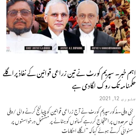
اہم خبر۔ سپریم کورٹ نے تین زراعی قوانین کے نفاذ پراگلے
حکمنامہ تک روک لگادی ہے
جنوری 12, 2021
نئی دہلی۔مذکورسپریم کورٹ نے آج زراعی قوانین کو چیالنج کرنے والی /دہلی
کی سرحدوں پر احتجاج کررہے کسانوں کو ہٹانے پر مشتمل درخواستوں پر
سنوائی کرتے ہوئے کہاکہ ”اگلے احکامات