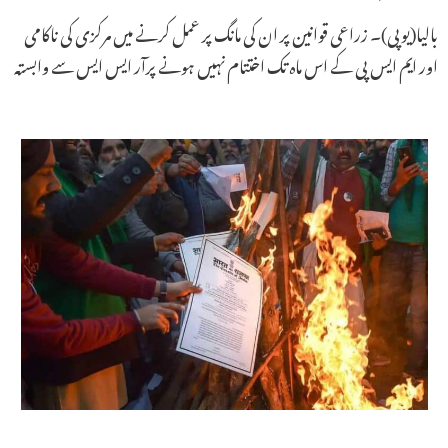
بالیا(یوپی)۔ زراعی قوانین پر ان کی مانگ پر عمل کرنے میں مرکزی کی ناکامی
اور ایم ایس پی کے اس ماہ تک اختتام نہیں ہونے پرآر ایس ایس سے وابستہ