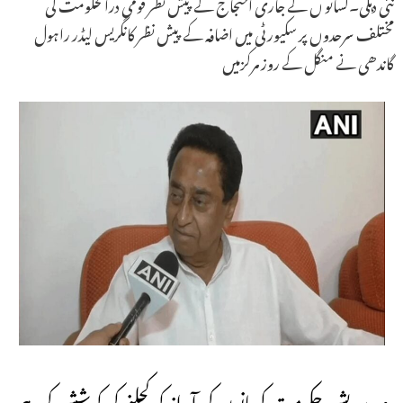
نئی دہلی۔کسانو ں کے جاری احتجاج کے پیش نظر قومی درالحکومت کی
مختلف سرحدوں پر سکیورٹی میں اضافہ کے پیش نظر کانگریس لیڈر راہول
گاندھی نے منگل کے روز مرکزمیں
مدھیہ پردیش حکومت کسانوں کی آواز کو کچلنے کی کوشش کررہی