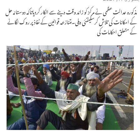
مذکورہ عدالت عظمی نے مرکز کو زائد وقت دینے سے انکار کردیاتاکہ دوستانہ حل
کے امکانات کی تلاش کرسکیںنئی دہلی۔متنازعہ قوانین کے نفاذ پر روک لگانے
کے متعلق احکامات کی