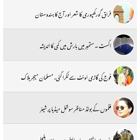
فراق گورکھپوری کا شعر اور آج کا ہندوستان
اگست ۔ ستمبر میں بارش میں کمی کا اندیشہ
فوج کی گاڑی اونٹ سے ٹکرا گئی، مسلمان میجر ہلاک
فلموں کے بولڈ مناظر سوشل میڈیا پر شیئر
غزہ سے انخلاء پر اسرائیل میں سیاسی ہلچل