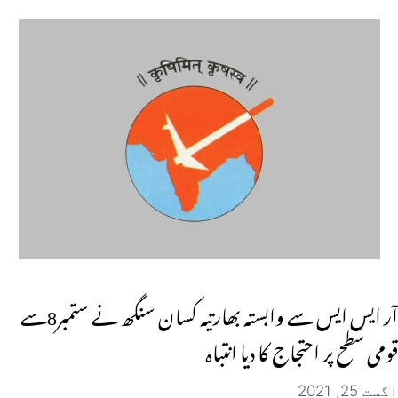
آر ایس ایس سے وابستہ بھارتیہ کسان سنگھ نے ستمبر8سے
قومی سطح پر احتجاج کا دیا انتباہ
اگست 25, 2021