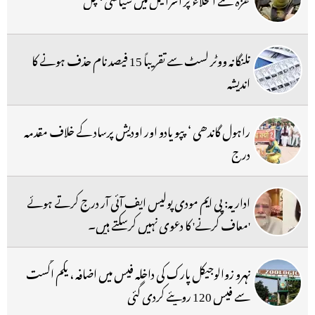
تلنگانہ ووٹر لسٹ سے تقریباً 15 فیصد نام حذف ہونے کا
اندیشہ
راہول گاندھی ‘ پپو یادو اور اودیش پرساد کے خلاف مقدمہ
درج
اداریہ: پی ایم مودی پولیس ایف آئی آر درج کرتے ہوئے
'معاف کرنے' کا دعوی نہیں کرسکتے ہیں۔
نہرو زوالوجیکل پارک کی داخلہ فیس میں اضافہ ، یکم اگست
سے فیس 120 روپئے کردی گئی