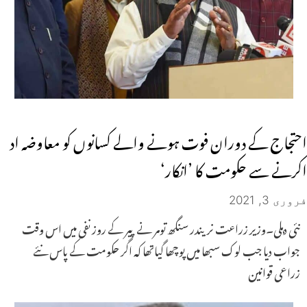
احتجاج کے دوران فوت ہونے والے کسانوں کو معاوضہ اد
اکرنے سے حکومت کا ’انکار‘
فروری 3, 2021
نئی دہلی۔وزیر زراعت نریندر سنگھ تومر نے پیر کے روز نفی میں اس وقت
جواب دیا جب لوک سبھا میں پوچھا گیاتھا کہ اگر حکومت کے پاس نئے
زراعی قوانین