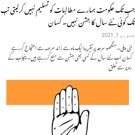
جب تک حکومت ہمارے مطالبات کو تسلیم نہیں کرلیتی تب
تک کوئی نئے سال کا جشن نہیں۔ کسان
جنوری 1, 2021
نئی دہلی۔سنگھو سرحد پر تقریبا ایک ماہ سے زائد عرصہ سے احتجاج کررہے
کسان اب نئے سال کے کسی بھی جشن سے منع کررہے ہیں۔ پنجاب کے
روپر سے تعلق