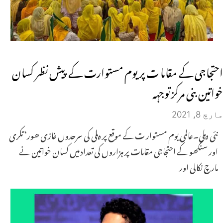
احتجاجی کے مقاما ت پر یوم مستوارت کے پیش نظر کسان
خواتین بنی مرکز توجہہ
مارچ 8, 2021
نئی دہلی۔عالمی یوم مستوار ت کے موقع پر دہلی کی سرحدوں غازی ھور‘ تکری
اور سنگھو کے احتجاجی مقامات پر ہزاروں کی تعداد میں کسان خواتین نے
مارچ نکالی اور