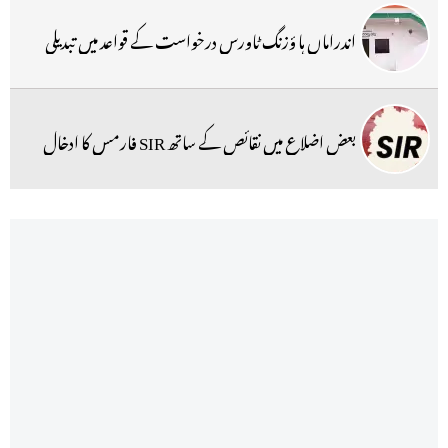
اندراماں ہا ؤزنگ ٹاورس درخواست کے قواعد میں تبدیلی
بعض اضلاع میں نقائص کے ساتھ SIR فارمس کا ادخال