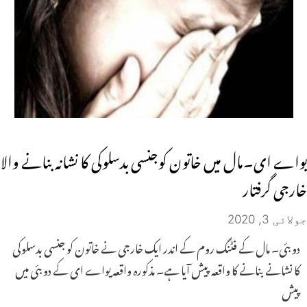
یواے ای۔مال میں خاتون کوجنسی بدسلوکی کا نشانہ بنانے والا
خارجی گرفتار
جولائی 3, 2020
دوبئی۔ مال کے فٹنگ روم کے اندر ایک خارجی نے خاتون کو جنسی بدسلوکی
کا نشانے بنانے کا واقعہ پیش آیا ہے۔ مذکورہ واقعہ یواے ای کے دوبئی میں
پیش