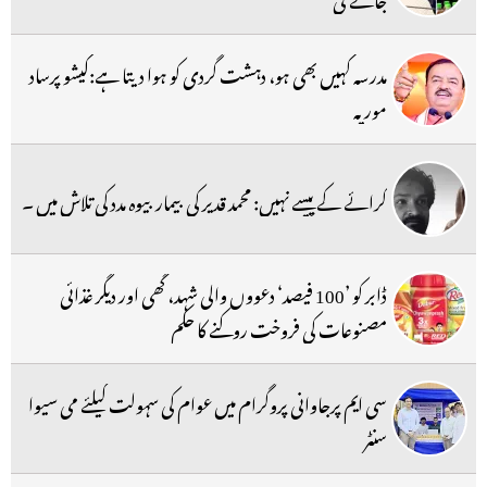
مدرسہ کہیں بھی ہو، دہشت گردی کو ہوا دیتا ہے:کیشو پرساد
موریہ
کرائے کے پیسے نہیں: محمد قدیر کی بیمار بیوہ مدد کی تلاش میں ۔
ڈابر کو ’100 فیصد‘ دعووں والی شہد، گھی اور دیگر غذائی
مصنوعات کی فروخت روکنے کا حکم
سی ایم پرجاوانی پروگرام میں عوام کی سہولت کیلئے می سیوا
سنٹر