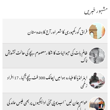
مشہور خبریں
فراق گورکھپوری کا شعر اور آج کا ہندوستان
ظالم بات کی حیوانیات کا شکا رمعصوم بچے کی حالت تشویش
ناک
ایئر انڈیا کا طیارہ ہوا میں اچانک 300 فٹ نیچے آگیا ، 17 افراد
زخمی
عوام جان لیں ‘ اب یو پی آئی ادائیگیوں پر بھی فیس عائد کی
جائے گی