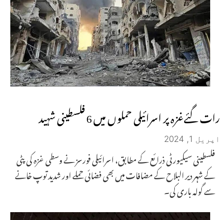
رات گئےغزہ پر اسرائیلی حملوں میں 6 فلسطینی شہید
اپریل 1, 2024
فلسطینی سیکیورٹی ذرائع کے مطابق، اسرائیلی فورسز نے وسطی غزہ کی پٹی
کے شہر دیر البلاح کے مضافات میں بھی فضائی حملے اور شدید توپ خانے
سے گولہ باری کی۔