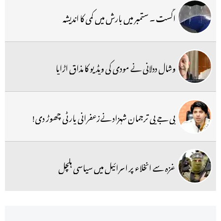
اگست ۔ ستمبر میں بارش میں کمی کا اندیشہ
وشال ددلانی نے مودی کی ویڈیو کا مذاق اڑایا
بی جے پی ترجمان شہزاد نےزعفرانی پارٹی چھوڑ دی!
غزہ سے انخلاء پر اسرائیل میں سیاسی ہلچل