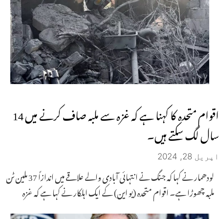
اقوام متحدہ کا کہنا ہے کہ غزہ سے ملبہ صاف کرنے میں 14
سال لگ سکتے ہیں۔
اپریل 28, 2024
لودھمار نے کہا کہ جنگ نے انتہائی آبادی والے علاقے میں اندازاً 37 ملین ٹن
ملبہ چھوڑا ہے۔ اقوام متحدہ (یو این) کے ایک اہلکار نے کہا ہے کہ غزہ