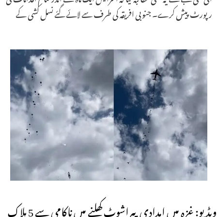
رپورٹ پیش کرے۔ جنوبی افریقہ کی طرف سے لائے گئے نسل کشی کے
ویڈیو: غزہ میں امدادی پیراشوٹ کھلنے میں ناکامی سے 5 ہلاک