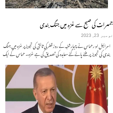
جمعرات کی صبح سے غزہ میں جنگ بندی
نومبر 23, 2023
اسرائیل او رحماس نے چہارشنبہ کے روز قطرکی ثالثی کی تجویزپر غزہ میں جنگ
بندی کی تجویز پر طئے پائے گئے معاہدہ کی تصدیق کی ہے غزہ۔ حماس کے ایک