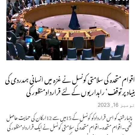
اقوام متحدہ کی سلامتی کونسل نے غزہ میں انسانی ہمدردی کی
بنیاد پر توقف‘ راہداریوں کے لئے قراردادمنظور کی
نومبر 16, 2023
چہارشنبہ کو اس قراردادکو کونسل کے 15میں سے 12ارکان کی حمایت حاصل
تھی۔اقوام متحدہ۔اقوام متحدہ کی سلامتی کونسل نے ایک قراردادمنظور کی