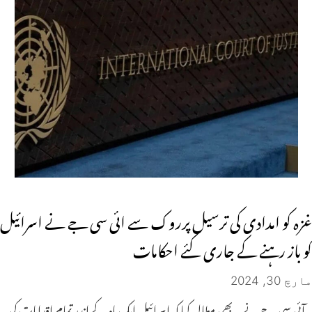
غزہ کو امدادی کی ترسیل پرروک سے ائی سی جے نے اسرائیل
کو باز رہنے کے جاری کئے احکامات
مارچ 30, 2024
آئی سی جے نے یہ بھی مطالبہ کیا کہ اسرائیل ایک ماہ کے اندر تمام اقدامات کی