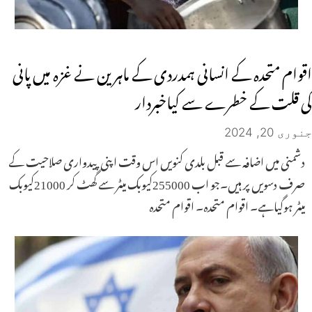
اقوام متحدہ کے انسانی ہمدردی کے ماہرین نے غزہ میں پانی
کی قلت کے خطرے سے کیاخبردار
جنوری 20, 2024
دشمنی میں اضافہ سے قبل بلدی کنویں اس وقت اپنی پیدواری صلاحیت کے
صرف دسویں پر ہیں۔جو اب 255000کیوبک میٹر سے گھٹ کر 21000کیوبک
میٹر ہوگیاہے۔ اقوام متحدہ۔ اقوام متحدہ