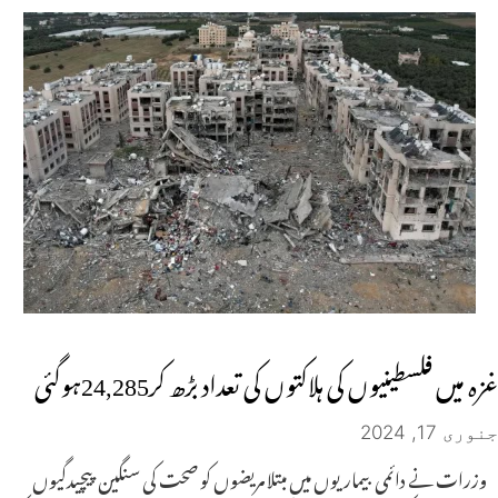
غزہ میں فلسطینیوں کی ہلاکتوں کی تعداد بڑھ کر24,285ہوگئی
جنوری 17, 2024
وزرات نے دائمی بیماریوں میں مبتلا مریضوں کو صحت کی سنگین پیچیدگیوں