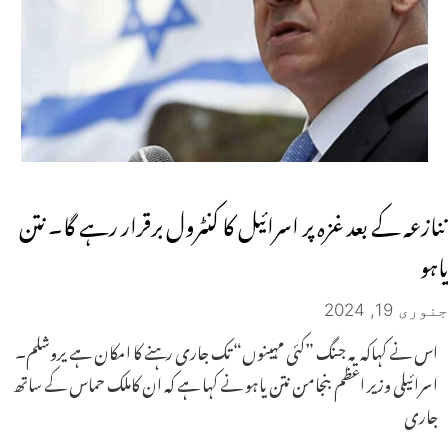
تنازعہ کے بعد غزہ پر اسرائیل کا کنٹرول برقرار رہے گا۔ نتن
یاہو
جنوری 19, 2024
اس نے کہاکہ یہ جنگ ”کئی مہینوں“ تک جاری رہنے کا امکان ہے یروشلم۔
اسرائیلی وزیر اعظم بنجامن نتن یاہو نے کہا ہے کہ ان کاملک حماس کے ساتھ
جاری