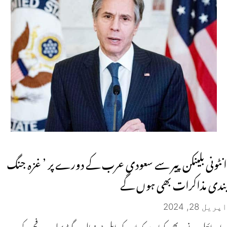
انٹونی بلینکن پیر سے سعودی عرب کے دورے پر ’ غزہ جنگ
بندی مذاکرات بھی ہوں گے
اپریل 28, 2024
اسرائیل نے یہ بھی کہا ہے کہ اس کی ایلیٹ نہال بریگیڈ پہلے ہی رفح کے