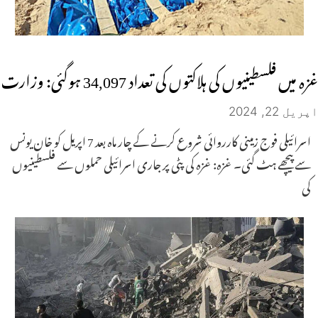
غزہ میں فلسطینیوں کی ہلاکتوں کی تعداد 34,097 ہوگئی: وزارت
اپریل 22, 2024
اسرائیلی فوج زمینی کارروائی شروع کرنے کے چار ماہ بعد 7 اپریل کو خان یونس
سے پیچھے ہٹ گئی۔ غزہ: غزہ کی پٹی پر جاری اسرائیلی حملوں سے فلسطینیوں
کی