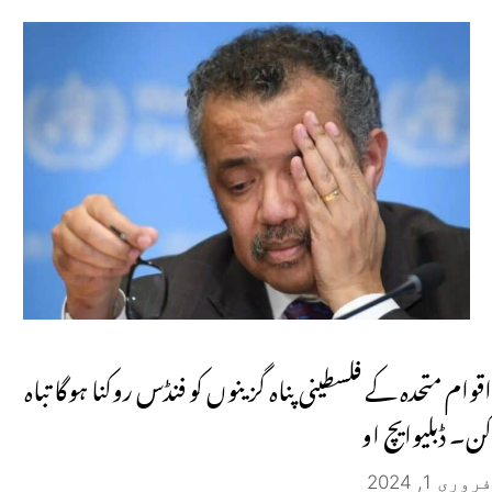
اقوام متحدہ کے فلسطینی پناہ گزینوں کو فنڈس روکنا ہوگا تباہ
کن۔ ڈبلیوایچ او
فروری 1, 2024