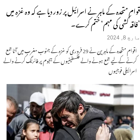
قوام متحدہ کے ماہر نے اسرائیل پر زور دیا ہے کہ وہ غزہ میں
’فاقہ کشی کی مہم‘ ختم کرے۔
مارچ 8, 2024
اقوام متحدہ کے ماہرین نے 29 فروری کو غزہ کے جنوب مغرب میں آٹا جمع
کرنے کے لیے جمع ہونے والے فلسطینیوں کے ہجوم پر فائرنگ کرنے والے
اسرائیلی فوجیوں