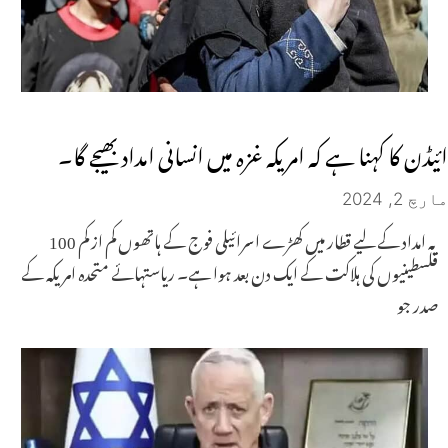
ائیڈن کا کہنا ہے کہ امریکہ غزہ میں انسانی امداد بھیجے گا۔
مارچ 2, 2024
یہ امداد کے لیے قطار میں کھڑے اسرائیلی فوج کے ہاتھوں کم از کم 100
فلسطینیوں کی ہلاکت کے ایک دن بعد ہوا ہے۔ ریاستہائے متحدہ امریکہ کے
صدر جو