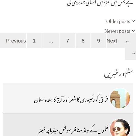
ہے جس میں غزہ میں انسانی ہمدردی کی
Older posts
Newer posts
Page
Page
Page
Page
1
…
7
8
9
Next
Previous
←
→
مشہور خبریں
فراق گورکھپوری کا شعر اور آج کا ہندوستان
فلموں کے بولڈ مناظر سوشل میڈیا پر شیئر