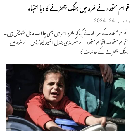
اقوام متحدہ نے غزہ میں جنگ چھڑنے کا دیا انتباہ
جنوری 24, 2024
اقوام متحدہ کے سربراہ نے کہاکہ بحرہ احمر میں بھی حالات قابل تشویش ہیں۔
اقوام متحدہ۔ اقوام متحدہ کے سکریٹری جنرل انٹنیو گیوٹریس نے غزہ میں
جنگ چھڑنے کے خدشات کا