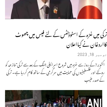
ترکی میں غزہ کے اسٹوڈنٹس کے لئے فیس میں چھوٹ
کااردغان نے کیااعلان
نومبر 18, 2023
اکٹوبر7کے روز سے غزہ میں شروع اسرائیلی جنگ کے بعد سے ترکی تنازعہ کو
روکنے اور فلسطینیوں کی حمایت میں سرگرمی کے ساتھ کام کررہا ہے۔ ترکی
کے صدر طیب