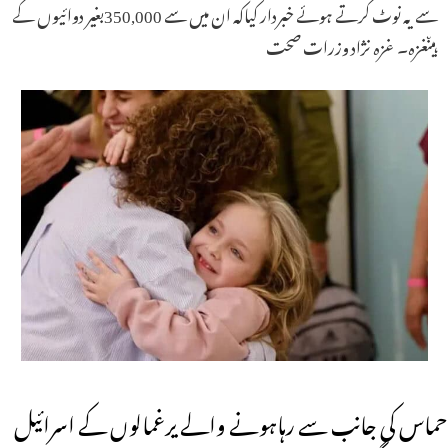
سے یہ نوٹ کرتے ہوئے خبردار کیاکہ ان میں سے 350,000بغیر دوائیوں کے
ہیںغزہ۔ غزہ نژاد وزرات صحت
حماس کی جانب سے رہاہونے والے یرغمالوں کے اسرائیل