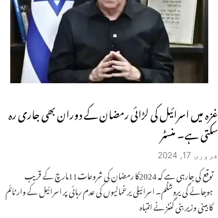
غزہ میں اسرائیل کی لڑائی رمضان کے دوران بھی جاری رہ
سکتی ہے۔ منسٹر
فروری 17, 2024
توقع کی جارہی ہے کہ 2024کا رمضان کی شروعات11مارچ کے قریب
ہوجائے گی یروشلم۔ اسرائیلی یرغمالیوں کی عدم رہائی پر اسرائیل کے وار ٹائم
کابینی وزیر بنی گنٹز نے انتباہ