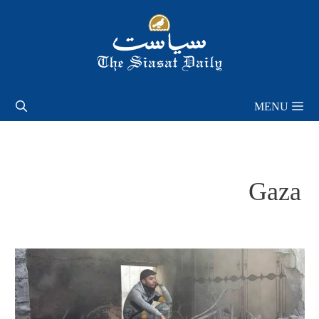
Skip
to
content
MENU
Gaza