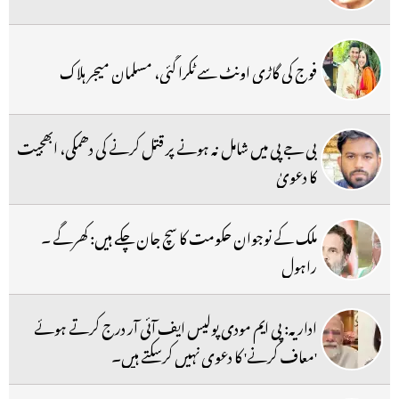
فوج کی گاڑی اونٹ سے ٹکرا گئی، مسلمان میجر ہلاک
بی جے پی میں شامل نہ ہونے پر قتل کرنے کی دھمکی، ابھجیت
کا دعویٰ
ملک کے نوجوان حکومت کا سچ جان چکے ہیں: کھرگے ۔
راہول
اداریہ: پی ایم مودی پولیس ایف آئی آر درج کرتے ہوئے
'معاف کرنے' کا دعوی نہیں کرسکتے ہیں۔