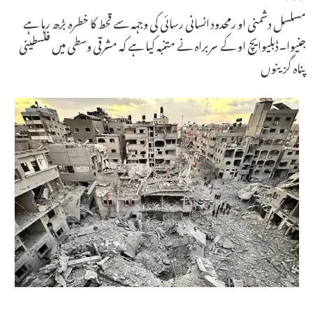
مسلسل دشمنی او رمحدود انسانی رسائی کی وجہہ سے قحط کا خطرہ بڑھ رہا ہے
جنیوا۔ڈبلیوایچ او کے سربراہ نے متنبہ کیا ہے کہ مشرقی وسطی میں فلسطینی
پناہ گزینوں