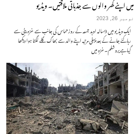
میں اپنے گھر والوں سے جذباتی ملاقتیں۔ ویڈیو
نومبر 26, 2023
ایک ویڈیو میں 9سالہ اوہد جمعہ کے روزحماس کی جانب سے غزہ پٹی سے
رہاکئے جانے کے بعد پہلی مرتبہ اپنے والد سے بھاگ گلے لگتا ہوا دیکھا
گیاہےیروشلم۔غزہ میں