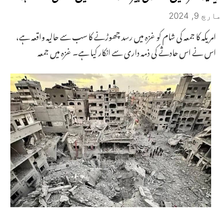
مارچ 9, 2024
امریکہ کا جمعہ کی شام کو غزہ میں رسد چھوڑنے کا سب سے حالیہ واقعہ ہے،
اس نے اس حادثے کی ذمہ داری سے انکار کیا ہے۔ غزہ میں جمعہ