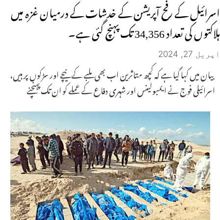
اسرائیل کے رفح آپریشن کے خدشات کے درمیان غزہ میں
ہلاکتوں کی تعداد 34,356 تک پہنچ گئی ہے۔
اپریل 27, 2024
بیان میں کہا گیا ہے کہ کچھ متاثرین اب بھی ملبے کے نیچے اور سڑکوں پر ہیں،
اسرائیلی فوج نے ایمبولینس اور شہری دفاع کے عملے کو ان تک پہنچنے