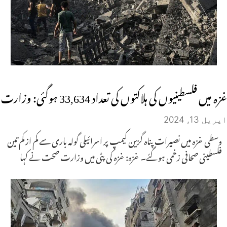
غزہ میں فلسطینیوں کی ہلاکتوں کی تعداد 33,634 ہوگئی: وزارت
اپریل 13, 2024
وسطی غزہ میں نصیرات پناہ گزین کیمپ پر اسرائیلی گولہ باری سے کم از کم تین
فلسطینی صحافی زخمی ہو گئے۔ غزہ: غزہ کی پٹی میں وزارت صحت نے کہا