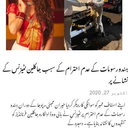
ہندورسومات کے عدم احترام کے سبب جاکلین نٹیزنس کے
نشانے پر
اکتوبر 27, 2020
اپنے اسٹاف ممبرکو سوانکی کاردیکر کردیا حیران ممبئی۔پوجا کے دوران ہندو
رسومات کے عدم احترام پر نٹیزنس نے بالی ووڈ اداکارہ جاکلین فرنانڈیز کو
تنقیدوں کا نشانہ بنایاہے۔ دسہرہ کے