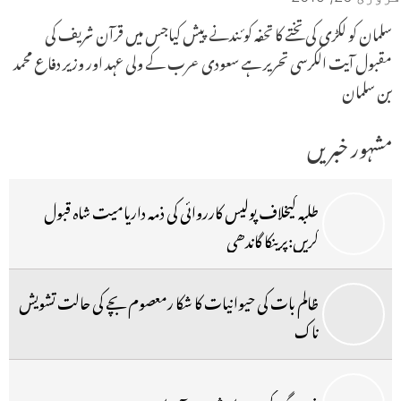
سلمان کو لکڑی کی تختے کا تحفہ کوئندنے پیش کیاجس میں قرآن شریف کی
مقبول آیت الکرسی تحریر ہے سعودی عرب کے ولی عہد اور وزیر دفاع محمد
بن سلمان
مشہور خبریں
طلبہ کیخلاف پولیس کارروائی کی ذمہ داریامیت شاہ قبول
کریں:پرینکا گاندھی
ظالم بات کی حیوانیات کا شکا رمعصوم بچے کی حالت تشویش
ناک