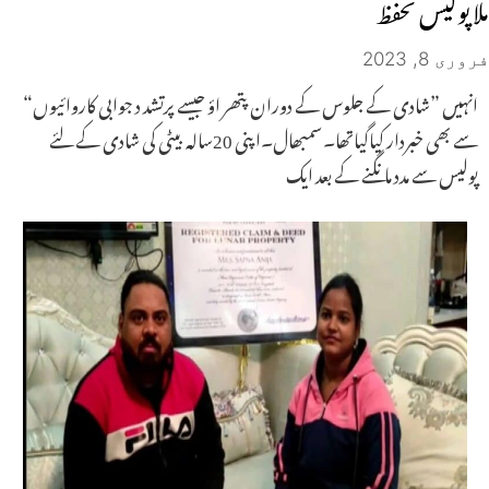
ملا پولیس تحفظ
فروری 8, 2023
انہیں ”شادی کے جلوس کے دوران پتھر اؤ جیسے پرتشد د جوابی کاروائیوں“
سے بھی خبردار کیاگیاتھا۔سمبھال۔اپنی 20سالہ بیٹی کی شادی کے لئے
پولیس سے مدد مانگنے کے بعد ایک