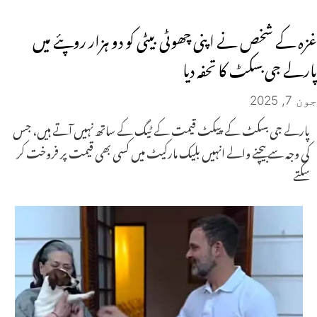
غزہ کے شخص نے اپنی چھوٹی بیٹی کو دو ہزار روپئے میں
پارلے جی بسکٹ کا تحفہ دیا
جون 7, 2025
پارلے جی بسکٹ کے پیکٹ قیمت کے ٹیگ کے ساتھ نہیں آتے ہیں، جس
کی وجہ سے بیچنے والے انہیں بلیک مارکیٹ میں کسی بھی قیمت پر فروخت کر
سکتے