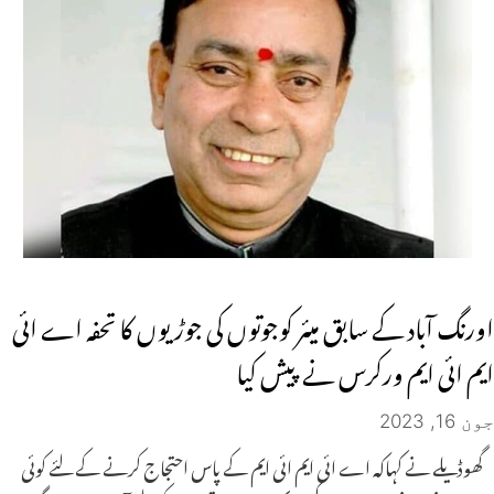
اورنگ آباد کے سابق میئر کوجوتوں کی جوڑیوں کا تحفہ اے ائی
ایم ائی ایم ورکرس نے پیش کیا
جون 16, 2023
گھوڈیلے نے کہاکہ اے ائی ایم ائی ایم کے پاس احتجاج کرنے کے لئے کوئی