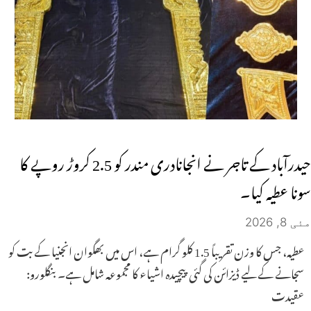
حیدرآباد کے تاجر نے انجانادری مندر کو 2.5 کروڑ روپے کا
سونا عطیہ کیا۔
مئی 8, 2026
عطیہ، جس کا وزن تقریباً 1.5 کلو گرام ہے، اس میں بھگوان انجنیا کے بت کو
سجانے کے لیے ڈیزائن کی گئی پیچیدہ اشیاء کا مجموعہ شامل ہے۔ بنگلورو:
عقیدت