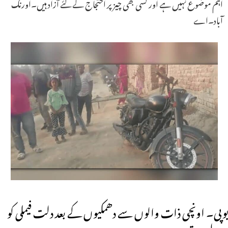
اہم موضوع نہیں ہے اور کسی بھی چیز پر احتجاج کے لئے آزاد ہیں۔اورنگ
آباد۔اے
یوپی۔ اونچی ذات والوں سے دھمکیوں کے بعد دلت فیملی کو