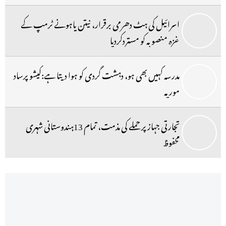
اسرائیل کی ہٹ دھرمی برقرار، نیتن یاہونے ٹرمپ کے
غزہ منصوبہ کو مستردکردیا
مدرسہ کہیں بھی ہو، دہشت گردی کو ہوا دیتا ہے:کیشو پرساد
موریہ
تجارتی جہاز پر حملے کی مذمت، تمام 13ہندوستانی شہری
محفوظ