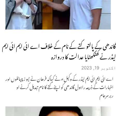
گاندھی کے پالتو کتے کے نام کے خلاف اے ائی ایم ائی ایم
لیڈر نے کھٹکھٹایا عدالت کا دروازہ
اکتوبر 19, 2023
اے ائی ایم ائی ایم لیڈر کے وکیلء نے کہاکہ فرحان نے نیو ز چیانلوں اور
اخبارات کے ذریعہ راہول گاندھی کو اپنے کتے کا نام تبدیل کرنے او
ربرسرعام