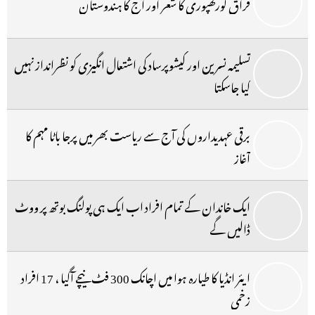
فراق گورکھپوری کا شعر اور آج کا ہندوستان
تسلیمہ نسرین اور کیشوپرساد کی اشتعال انگیزی کو نظرانداز نہیں
کیا جاسکتا
برقی عہدیداروں کی آج سے ریاست بھر میں پرجا باٹا مہم کا
آغاز
ایک خاندان کے تمام افراد اب ایک ہی پولنگ بوتھ پر ووٹ
ڈالیں گے
ایئر انڈیا کا طیارہ ہوا میں اچانک 300 فٹ نیچے آگیا ، 17 افراد
زخمی