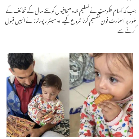
جب کہ آسام حکومت نے تسلیم شدہ صحافیوں کو نئے سال کے تحائف کے
طور پر اسمارٹ فون تقسیم کرنا شروع کیے، دو سینئر رپورٹرز نے انہیں قبول
کرنے سے