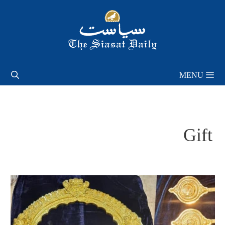
Skip
to
content
MENU
Gift