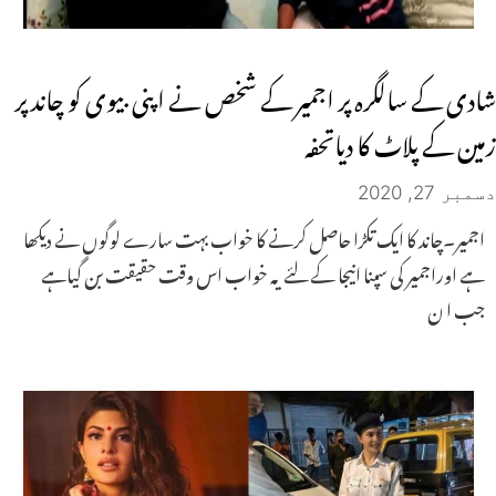
شادی کے سالگرہ پر اجمیر کے شخص نے اپنی بیوی کو چاند پر
زمین کے پلاٹ کا دیاتحفہ
دسمبر 27, 2020
اجمیر۔چاند کا ایک تکڑا حاصل کرنے کا خواب بہت سارے لوگوں نے دیکھا
ہے اوراجمیر کی سپنا انیجا کے لئے یہ خواب اس وقت حقیقت بن گیاہے
جب ا ن