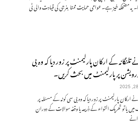
یا۔ یہ مضحکہ خیز ہے۔ عوامی حمایت ممتا بنرجی کی قیادت والی ٹی
 تلنگانہ کے ارکان پارلیمنٹ پر زور دیا کہ وہ بی
رویشن پر پارلیمنٹ میں بحث کریں۔
نے ارکان پارلیمنٹ پر زور دیا کہ وہ بی سی کوٹہ کے مسئلہ پر
 میں یا تو تحریک التواء کے ذریعہ یا وقفہ سوالات کے دوران
انے