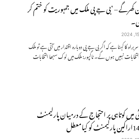
ن کھرگے – ‘بی جے پی ملک میں جمہوریت کو ختم کر
ی۔
ربراہ کا کہنا ہے کہ اگر بی جے پی دوبارہ اقتدار میں آتی ہے تو ملک
 انتخابات نہیں ہوں گے۔ ناگپور: ملک میں لوک سبھا انتخابات
ی میں کوتاہی پر احتجاج کے درمیان پارلیمنٹ