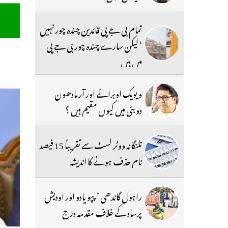
تمام بی جے پی قائدین چندہ چور نہیں
‘ لیکن سارے چندہ چور بی جے پی
میں ہیں
ویویک اوبرائے اور آر مادھون
دوبئی میں کیوں مقیم ہیں ؟
تلنگانہ ووٹر لسٹ سے تقریباً 15 فیصد
نام حذف ہونے کا اندیشہ
راہول گاندھی ‘ پپو یادو اور اودیش
پرساد کے خلاف مقدمہ درج