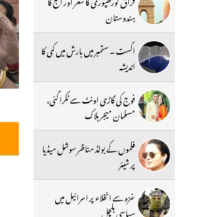
فراق گورکھپوری کا شعر اور آج کا
ہندوستان
اگست ۔ ستمبر میں بارش میں کمی کا
اندیشہ
فوج کی گاڑی اونٹ سے ٹکرا گئی،
مسلمان میجر ہلاک
فلموں کے بولڈ مناظر سوشل میڈیا
پر شیئر
غزہ سے انخلاء پر اسرائیل میں
سیاسی ہلچل