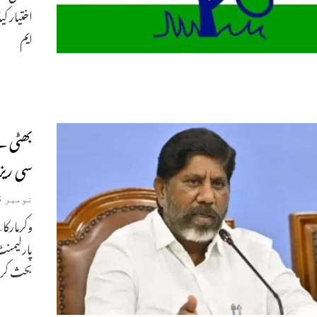
اختیار ک
ایم
بھٹی نے
سی ریز
نومبر 28, 2025
وکرمارکا 
پارلیمنٹ
بحث کر