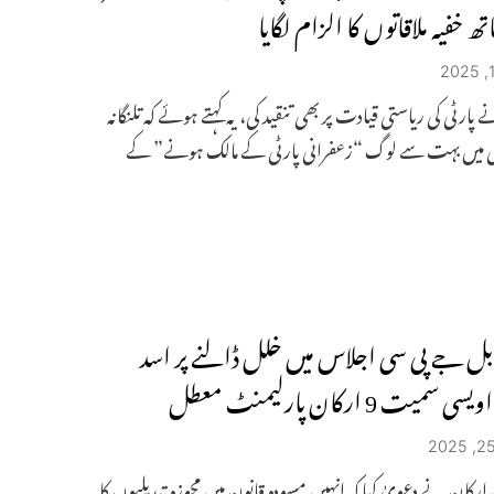
 خفیہ ملاقاتوں کا الزام لگایا
پارٹی کی ریاستی قیادت پر بھی تنقید کی، یہ کہتے ہوئے کہ تلنگانہ
ی میں بہت سے لوگ “زعفرانی پارٹی کے مالک ہونے” کے
 جے پی سی اجلاس میں خلل ڈالنے پر اسد
سمیت 9 ارکان پارلیمنٹ معطل
ارکان نے دعویٰ کیا کہ انہیں مسودہ قانون میں مجوزہ تبدیلیوں کا