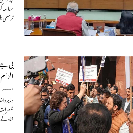
مطالعہ ک
ترمیمی ب
بی جے 
الزام
دسمبر 19, 2024
وزیر داخل
جمعرات 
شاہ کے