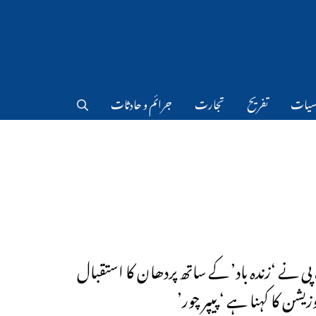
سیات
تفریح
تجارت
جرائم و حادثات
پی نے ‘زندہ باد’ کے ساتھ پردھان کا استقبال
وزیشن کا کہنا ہے ‘پیپر چور’