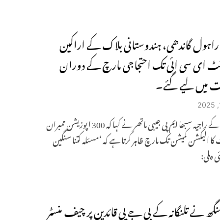
 راہول گاندھی، ہندوستانی بلاک کے اراکین
نٹ ای سی ائی تک احتجاجی مارچ کے دوران
 میں لیے گئے۔
کانگریس کے راجیہ سبھا ایم پی جیبی ماتھر نے کہا کہ 300 اپوزیشن ممبران
 کا الیکشن کمیشن تک مارچ ظاہر کرتا ہے کہ ‘مسئلہ کتنا سنگین
 دہلی:
نگھ نے تلنگانہ کے بی جے پی قائدین پر چیف منسٹر