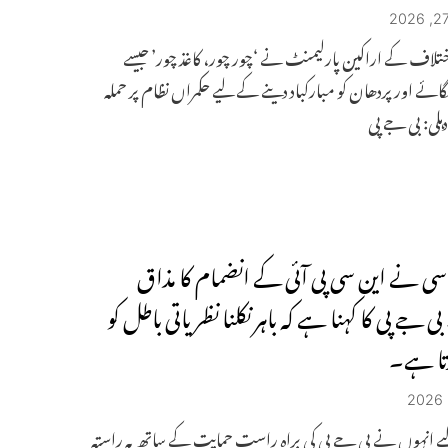
لاف کے اراکین پارلیمنٹ نے ‘چور چور، کاغذ چور’ جیسے
ئے اور پردھان کو مبارکباد دینے کے لیے حکمراں نظام پر حملہ
دہلی: بی جے پی
 سی نے این سی پی آئی کے انضمام کا مذاق
بی جے پی کا کہنا ہے کہ باہر نکلنا نظریاتی باطل کو
رتا ہے۔
ے انہوں نے بی جے پی کی براہ راست حمایت کے ساتھ یہ راستہ