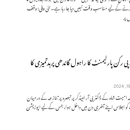
رنے کے لیے مناسب وقت نہیں دیا جا رہا ہے۔ نئی دہلی: وقف
ل پر
پی رکن پارلیمنٹ کا راہول گاندھی پربدتمیزی کا
ہ امیت شاہ کے ڈاکٹر بی آر امبیڈکر پر تبصرہ پر تنازعہ کے درمیان
کو اجلاس اپنے آخری دن میں داخل ہوا، جس کے لیے اپوزیشن