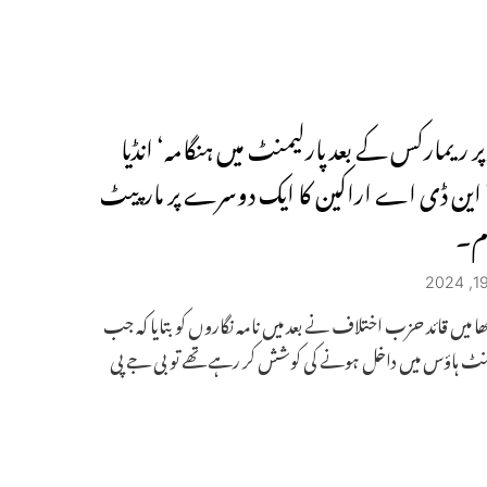
 پر ریمارکس کے بعد پارلیمنٹ میں ہنگامہ‘ انڈیا
این ڈی اے اراکین کا ایک دوسرے پر مارپیٹ
ام۔
 میں قائد حزب اختلاف نے بعد میں نامہ نگاروں کو بتایا کہ جب
منٹ ہاؤس میں داخل ہونے کی کوشش کر رہے تھے تو بی جے پی