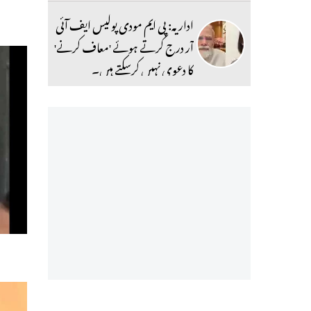
اداریہ: پی ایم مودی پولیس ایف آئی
آر درج کرتے ہوئے 'معاف کرنے'
کا دعوی نہیں کرسکتے ہیں۔