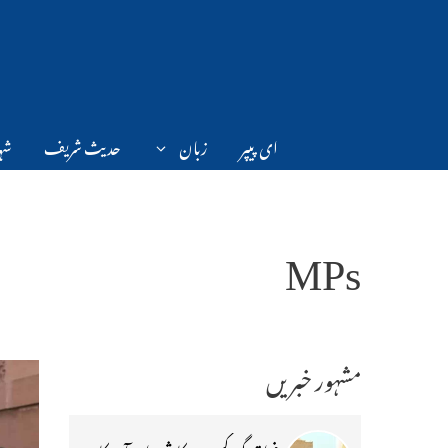
Ski
t
conten
ای پیپر
زبان
حدیث شریف
شہر
MPs
مشہور خبریں