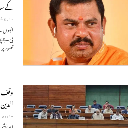
کے ساتھ
مارچ 14, 2025
انہوں نے 
بی جے پ
تصور پر
وقف بل
الدین اویسی 
جنوری 25, 2025
اپوزیشن 