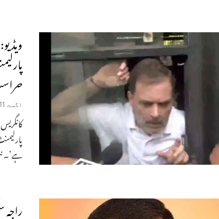
ویڈیو:
پارلیم
حراست
اگست 11, 2025
پارلیمنٹ
ہے’۔ نئی
راجہ س