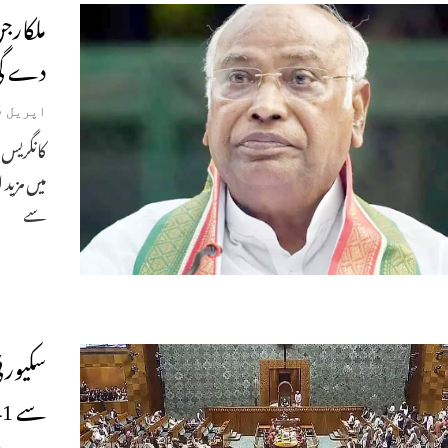
ملکارج
دے گ
اپریل 15, 2024
کانگریس س
میں مزید
سے
سکیورٹ
سے 141اراکین پارلیمنٹ کو کیامعطل