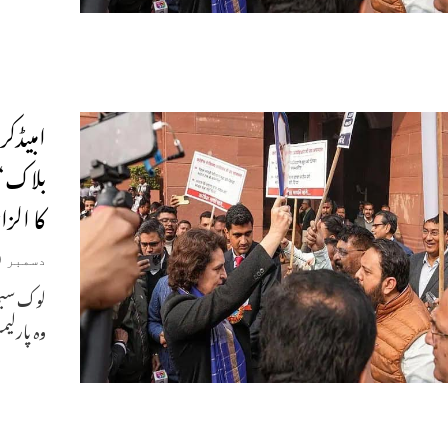
امبیڈکر
بلاک‘ 
کا الز
دسمبر 19, 2024
لوک سبھا
وہ پارلی