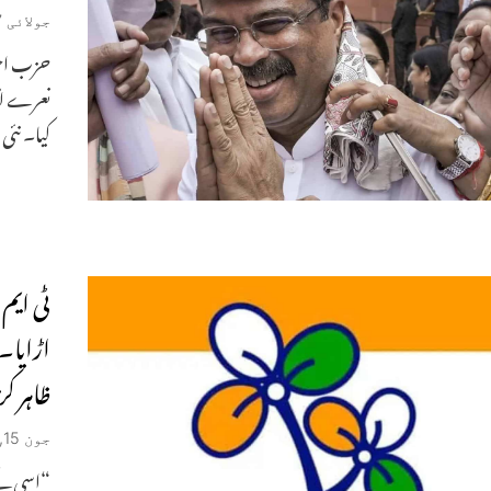
جولائی 27, 2026
حزب اخت
نعرے لگا
کیا۔ نئی 
ٹی ایم
اڑایا۔ 
ظاہر ک
جون 15, 2026
“اسی لی