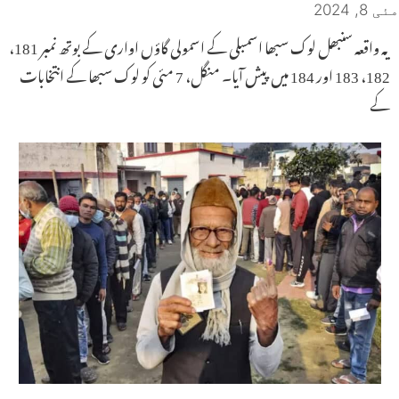
مئی 8, 2024
یہ واقعہ سنبھل لوک سبھا اسمبلی کے اسمولی گاؤں اواری کے بوتھ نمبر 181،
182، 183 اور 184 میں پیش آیا۔ منگل، 7 مئی کو لوک سبھا کے انتخابات
کے