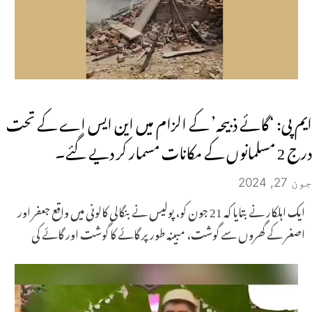
ایم پی: ‘گائے ذبیحہ’ کے الزام میں این ایس اے کے تحت
درج 2 مسلمانوں کے مکانات مسمار کر دیے گئے۔
جون 27, 2024
ایک اہلکار نے بتایا کہ 21 جون کو، پولیس نے بنگالی کالونی میں واقع جعفر اور
اصغر کے گھروں سے گوشت، مبینہ طور پر گائے کا گوشت اور گائے کی