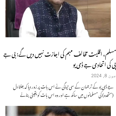
مسلم، اقلیت مخالف مہم کی اجازت نہیں دیں گے: بی جے
پی کی اتحادی جے ڈی یو
جون 8, 2024
جے ڈی یو کے ترجمان کے سی تیاگی نے اس بات پر زور دیا کہ جنتا دل
(متحدہ) کی مسلمانوں میں ساکھ ہے اور وہ اس بات کو یقینی بنائے