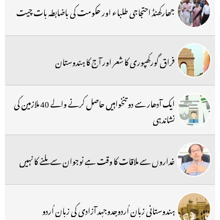
جھارکھنڈ احتجاجی طلباء اور حکومت کی باضابطہ بات چیت
فراق گورکھپوری کا شعر اور آج کا ہندوستان
ایک آدھار سے دو تنخواہیں حاصل کرنے والے 40 ملازمین کی
نشاندہی
غداروں سے ملاقات کا وقت ہے نوجوان سے ملنے کا نہیں
ہندوستانی زبان اُردوجدوجہد آزادی کی زبان اُردو