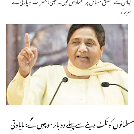
کپاس سے متعلق مسائل پر اعتماد میں لیں۔ ممبئی: جمعرات کو پارٹی کے
سربراہ
مسلمانوں کو ٹکٹ دینے سے پہلے دو بار سوچیں گے: مایاوتی