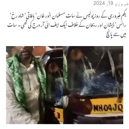
فروری 19, 2024
یکم فبروری کے روز پولیس نے سات مسلمان انور خان‘ بافاتی‘ شاہ رخ‘
رائس‘ ذیشان اور ریحان کے خلاف ایک ایف ائی آر درج کی تھی۔ سات
میں سے پانچ