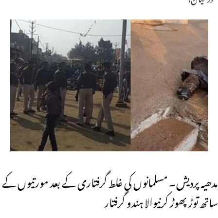
مدھیہ پردیش۔ مسلمانوں کی غلط گرفتاری کے بعد مورتیوں کے
ساتھ توڑ پھوڑ کرنیوالا ہندو گرفتار