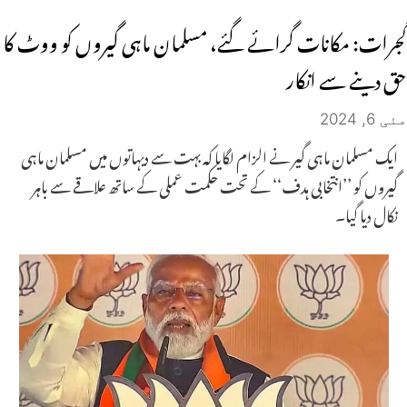
گجرات: مکانات گرائے گئے، مسلمان ماہی گیروں کو ووٹ کا
حق دینے سے انکار
مئی 6, 2024
ایک مسلمان ماہی گیر نے الزام لگایا کہ بہت سے دیہاتوں میں مسلمان ماہی
گیروں کو ’’انتخابی ہدف‘‘ کے تحت حکمت عملی کے ساتھ علاقے سے باہر
نکال دیا گیا۔