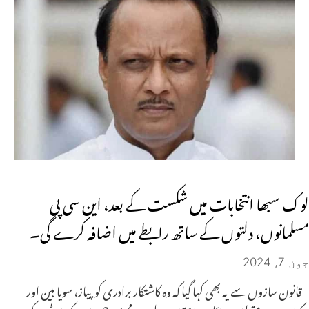
لوک سبھا انتخابات میں شکست کے بعد، این سی پی
مسلمانوں، دلتوں کے ساتھ رابطے میں اضافہ کرے گی۔
جون 7, 2024
قانون سازوں سے یہ بھی کہا گیا کہ وہ کاشتکار برادری کو پیاز، سویا بین اور