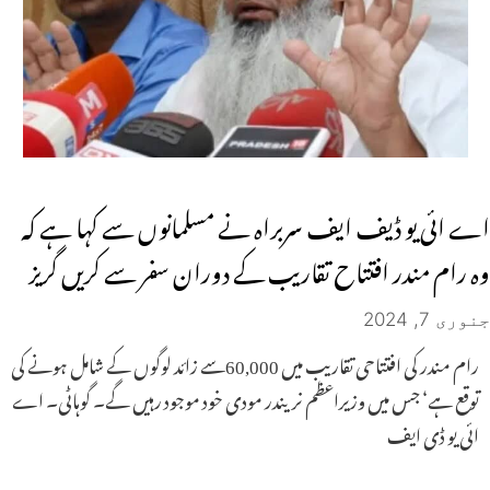
اے ائی یو ڈیف ایف سربراہ نے مسلمانوں سے کہا ہے کہ
وہ رام مندر افتتاح تقاریب کے دوران سفر سے کریں گریز
جنوری 7, 2024
رام مندر کی افتتاحی تقاریب میں 60,000سے زائد لوگوں کے شامل ہونے کی
توقع ہے‘ جس میں وزیراعظم نریندر مودی خود موجود رہیں گے۔ گوہاٹی۔ اے
ائی یو ڈی ایف