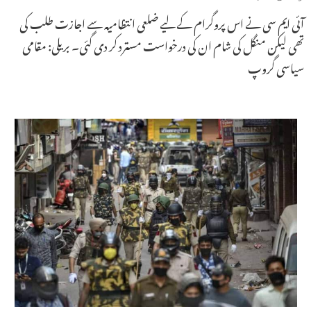
آئی ایم سی نے اس پروگرام کے لیے ضلعی انتظامیہ سے اجازت طلب کی
تھی لیکن منگل کی شام ان کی درخواست مسترد کر دی گئی۔ بریلی: مقامی
سیاسی گروپ