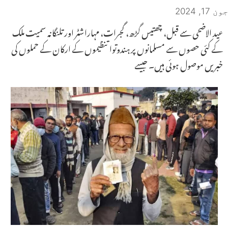
جون 17, 2024
عید الاضحی سے قبل، چھتیس گڑھ، گجرات، مہاراشٹر اور تلنگانہ سمیت ملک
کے کئی حصوں سے مسلمانوں پر ہندوتوا تنظیموں کے ارکان کے حملوں کی
خبریں موصول ہوئی ہیں۔ جیسے