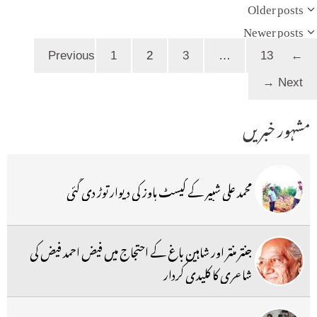
Older posts
Newer posts
Page
Page
Page
Page
1
2
3
…
13
Previous
←
→
Next
مشہور خبریں
محمد علی شبیر کے گیسٹ ہاوز کی دیوار توڑ دی گئی
جنتر منتر اور شاہین باغ کے احتجاج میں فیض احمد فیض کی
شاعری کا کلیدی کردار