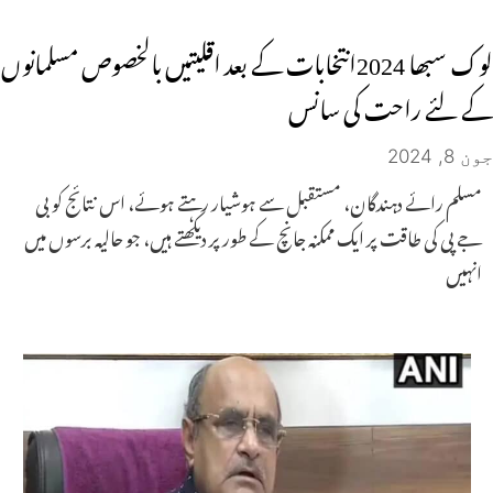
لوک سبھا 2024انتخابات کے بعد اقلیتیں بالخصوص مسلمانوں
کے لئے راحت کی سانس
جون 8, 2024
مسلم رائے دہندگان، مستقبل سے ہوشیار رہتے ہوئے، اس نتائج کو بی
جے پی کی طاقت پر ایک ممکنہ جانچ کے طور پر دیکھتے ہیں، جو حالیہ برسوں میں
انہیں