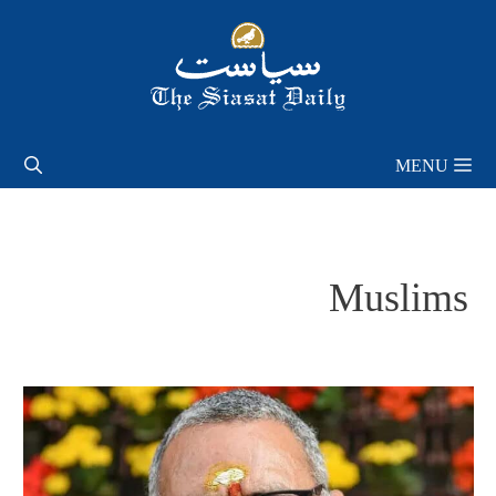
Skip
to
content
MENU
Muslims