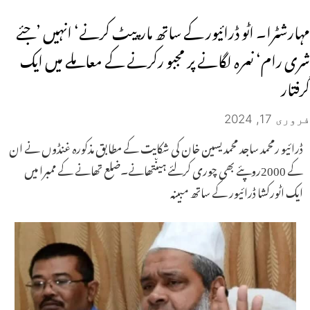
مہارشٹرا۔ اٹو ڈرائیور کے ساتھ مارپیٹ کرنے‘ انہیں ’جئے
شری رام‘ نعرہ لگانے پر مجبو رکرنے کے معاملے میں ایک
گرفتار
فروری 17, 2024
ڈرائیو رمحمد ساجد محمد یسین خان کی شکایت کے مطابق مذکورہ غنڈوں نے ان
کے 2000روپئے بھی چوری کرلئے ہیںتھانے۔ضلع تھانے کے ممبرا میں
ایک اٹورکشا ڈرائیور کے ساتھ مبینہ