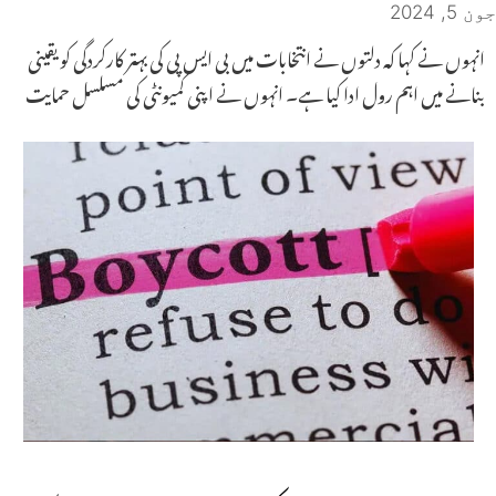
جون 5, 2024
انہوں نے کہا کہ دلتوں نے انتخابات میں بی ایس پی کی بہتر کارکردگی کو یقینی
بنانے میں اہم رول ادا کیا ہے۔ انہوں نے اپنی کمیونٹی کی مسلسل حمایت