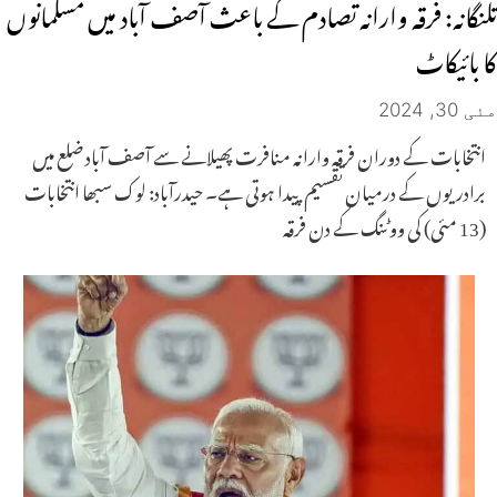
تلنگانہ: فرقہ وارانہ تصادم کے باعث آصف آباد میں مسلمانوں
کا بائیکاٹ
مئی 30, 2024
انتخابات کے دوران فرقہ وارانہ منافرت پھیلانے سے آصف آباد ضلع میں
برادریوں کے درمیان تقسیم پیدا ہوتی ہے۔ حیدرآباد: لوک سبھا انتخابات
(13 مئی) کی ووٹنگ کے دن فرقہ