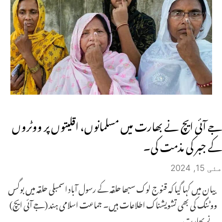
جے آئی ایچ نے بھارت میں مسلمانوں، اقلیتوں پر ووٹروں
کے جبر کی مذمت کی۔
مئی 15, 2024
بیان میں کہا گیا کہ قنوج لوک سبھا حلقہ کے رسول آباد اسمبلی حلقہ میں بوگس
ووٹنگ کی بھی تشویشناک اطلاعات ہیں۔ جماعت اسلامی ہند (جے آئی ایچ)
نے بھارت