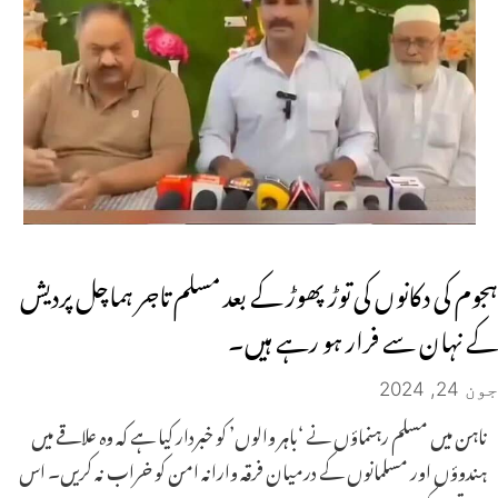
ہجوم کی دکانوں کی توڑ پھوڑ کے بعد مسلم تاجر ہماچل پردیش
کے نہان سے فرار ہو رہے ہیں۔
جون 24, 2024
ناہن میں مسلم رہنماؤں نے ‘باہر والوں’ کو خبردار کیا ہے کہ وہ علاقے میں
ہندوؤں اور مسلمانوں کے درمیان فرقہ وارانہ امن کو خراب نہ کریں۔ اس