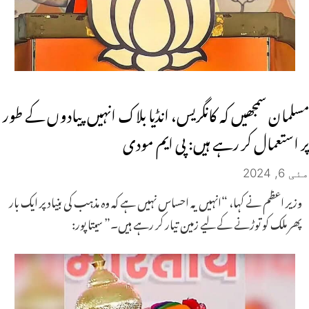
مسلمان سمجھیں کہ کانگریس، انڈیا بلاک انہیں پیادوں کے طور
پر استعمال کر رہے ہیں: پی ایم مودی
مئی 6, 2024
وزیر اعظم نے کہا، “انہیں یہ احساس نہیں ہے کہ وہ مذہب کی بنیاد پر ایک بار
پھر ملک کو توڑنے کے لیے زمین تیار کر رہے ہیں۔” سیتا پور: