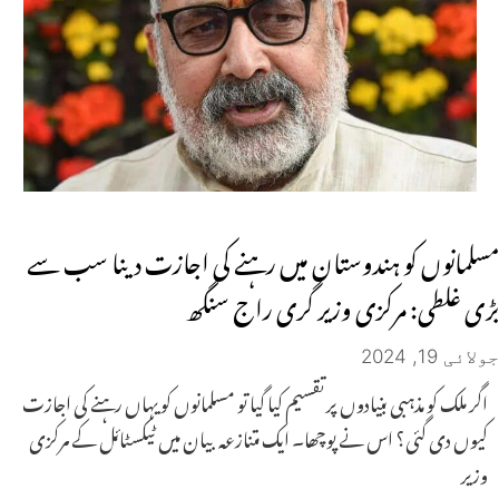
مسلمانوں کو ہندوستان میں رہنے کی اجازت دینا سب سے
بڑی غلطی: مرکزی وزیر گری راج سنگھ
جولائی 19, 2024
اگر ملک کو مذہبی بنیادوں پر تقسیم کیا گیا تو مسلمانوں کو یہاں رہنے کی اجازت
کیوں دی گئی؟ اس نے پوچھا۔ ایک متنازعہ بیان میں ٹیکسٹائل کے مرکزی
وزیر