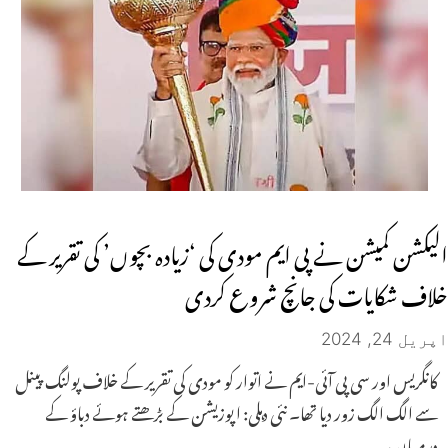
الیکشن کمیشن نے پی ایم مودی کی ‘زیادہ بچوں’ کی تقریر کے
خلاف شکایات کی جانچ شروع کردی
اپریل 24, 2024
کانگریس اور سی پی آئی-ایم نے اتوار کو مودی کی تقریر کے خلاف پولنگ پینل
سے الگ الگ زور دیا تھا۔ نئی دہلی: اپوزیشن کے بڑھتے ہوئے دباؤ کے
درمیان،