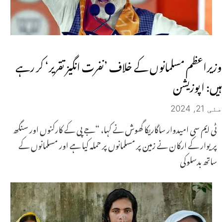
وزیراعظم مسلمانوں کے خلاف ’نفرت انگیز تقریر‘ کر رہے
ہیں: اپوزیشن
مئی 21, 2024
ٹی ایم سی امیدوار ساگاریکا گھوش نے کہا، “جے پی کے کارکنوں اور سنگھ
پریوار کے ارکان نے زمین پر مسلمانوں پر حملہ کیا ہے اور مسلمانوں کے
ساتھ بدسلوکی