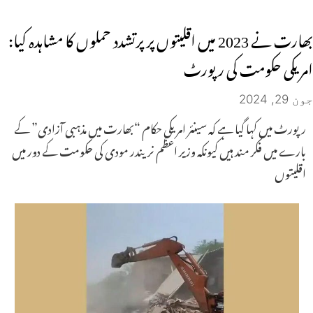
بھارت نے 2023 میں اقلیتوں پر پرتشدد حملوں کا مشاہدہ کیا:
امریکی حکومت کی رپورٹ
جون 29, 2024
رپورٹ میں کہا گیا ہے کہ سینئر امریکی حکام “بھارت میں مذہبی آزادی” کے
بارے میں فکر مند ہیں کیونکہ وزیر اعظم نریندر مودی کی حکومت کے دور میں
اقلیتوں