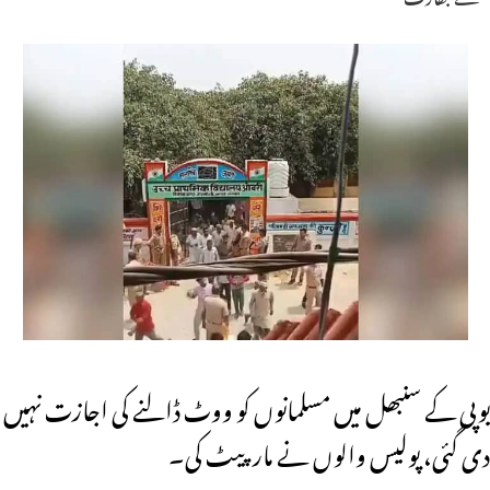
یوپی کے سنبھل میں مسلمانوں کو ووٹ ڈالنے کی اجازت نہیں
دی گئی، پولیس والوں نے مار پیٹ کی۔