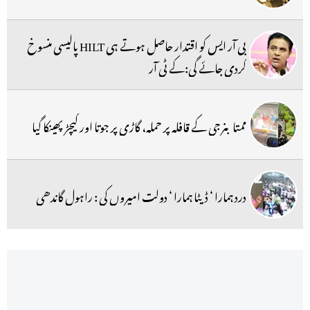
بی آر ایس کو اقتدار حاصل ہوتے ہی HILT پالیسی منسوخ
کردی جائے گی:کے ٹی آر
ممتا بنرجی کے قافلہ پر حملہ، گاڑی پر جوتا اور کیچڑ پھینکا گیا
درد ہمارا ‘ ڈیٹا ہمارا ‘ دولت امیروں کی : راہول گاندھی