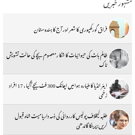
مشہور خبریں
فراق گورکھپوری کا شعر اور آج کا ہندوستان
ظالم بات کی حیوانیات کا شکا رمعصوم بچے کی حالت تشویش
ناک
ایئر انڈیا کا طیارہ ہوا میں اچانک 300 فٹ نیچے آگیا ، 17 افراد
زخمی
طلبہ کیخلاف پولیس کارروائی کی ذمہ داریامیت شاہ قبول
کریں:پرینکا گاندھی