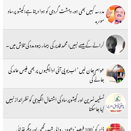
مدرسہ کہیں بھی ہو، دہشت گردی کو ہوا دیتا ہے:کیشو پرساد
موریہ
کرائے کے پیسے نہیں: محمد قدیر کی بیمار بیوہ مدد کی تلاش میں ۔
عوام جان لیں ‘ اب یو پی آئی ادائیگیوں پر بھی فیس عائد کی
جائے گی
تسلیمہ نسرین اور کیشوپرساد کی اشتعال انگیزی کو نظرانداز نہیں
کیا جاسکتا
ڈابر کو ’100 فیصد‘ دعووں والی شہد، گھی اور دیگر غذائی