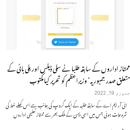
ممتاز اداروں کے سابقہ طلبا نے سلی ڈیلس اور بلی بائی کے
متعلق صدر جمہوریہ‘ وزیراعظم کو تحریر کیامکتوب
جنوری 19, 2022
ائی آر ایم اے کے سابقہ طلبہ کے ایک گروپ کی جانب سے اس کھلے خط کی
شروعات ہوئی جس میں اسی ذہن کے ملک بھر سے ممتاز تعلیمی اداروں