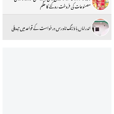
مصنوعات کی فروخت روکنے کا حکم
اندراماں ہا ؤزنگ ٹاورس درخواست کے قواعد میں تبدیلی