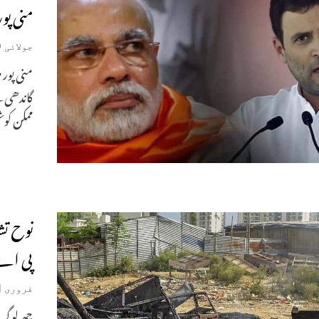
منی پو
جولائی 9, 2024
منی پور 
گاندھی ن
ممکن ک
نوح تش
پی اے
فروری 21, 2024