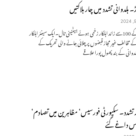
ڈ۔ ہلدوانی تشدد میں چار ہلاکتیں
پولیس کے 100سے زائد اہلکار زخمی ہوئے ہیںنینی تال۔ایک سینئر اہلکار
 مخالف غیر مجاز قبضوں پر چلائی جانے والی تحریک کے
دوانی کے بند پھول پورا علاقے
ر تشدد۔ سکیورٹی فورسیس‘ مظاہرین میں تصادم‘
یس داغے گئے