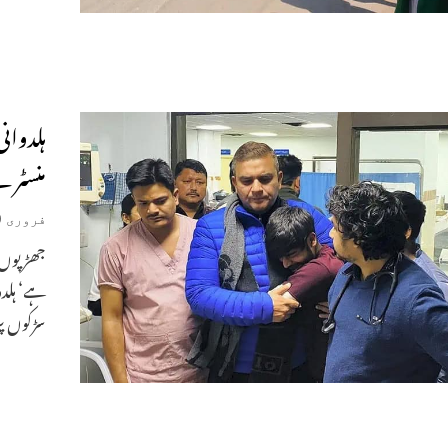
ہلدوان
منسٹر ن
فروری 10, 2024
ہے‘ ہلدو
سڑکوں پر