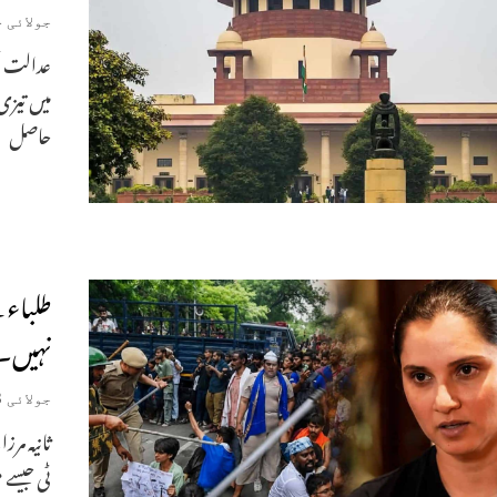
جولائی 24, 2026
عدالت عظ
میں تیزی
حاصل
طلباء ک
نہیں۔
جولائی 23, 2026
ثانیہ مر
ٹی جیسے