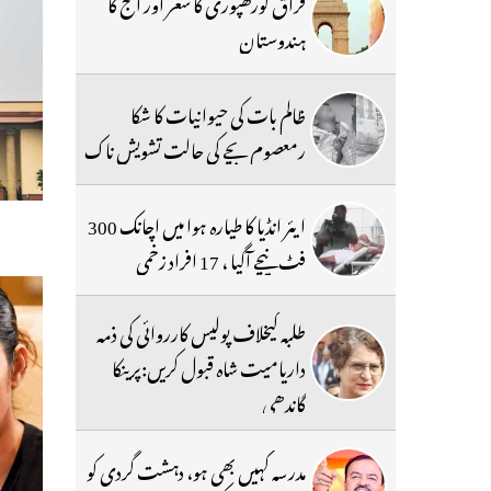
فراق گورکھپوری کا شعر اور آج کا
ہندوستان
ظالم بات کی حیوانیات کا شکا
رمعصوم بچے کی حالت تشویش ناک
ایئر انڈیا کا طیارہ ہوا میں اچانک 300
فٹ نیچے آگیا ، 17 افراد زخمی
طلبہ کیخلاف پولیس کارروائی کی ذمہ
داریامیت شاہ قبول کریں:پرینکا
گاندھی
مدرسہ کہیں بھی ہو، دہشت گردی کو