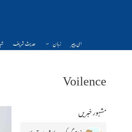
Ski
t
conten
ای پیپر
زبان
حدیث شریف
شہر
Voilence
مشہور خبریں