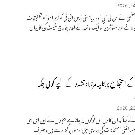
میٰ نے سی بی آئی اور ریاستی ایس آئی ٹی کو زیر التواء تحقیقات
 لانے اور متاثرین کو ایک ہفتہ کے اندر چارج شیٹ کی کاپیاں
ے احتجاج پر ثانیہ مرزا: تشدد کے لیے کوئی جگہ
زا نے کہا کہ ان کا دل ان لوگوں پر جاتا ہے جنہوں نے این ای ای
 مسابقتی امتحانات کی تیاری میں برسوں گزارے ہیں، صرف