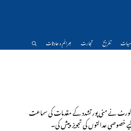
سیات
تفریح
تجارت
جرائم و حادثات
کورٹ نے منی پور تشدد کے مقدمات کی سماعت
 خصوصی عدالتوں کی تجویز پیش کی۔