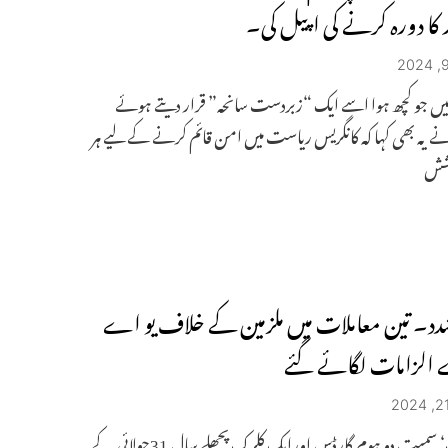
ر کا دورہ کرنے کی اپیل کی۔
میں جو کچھ ہوا اسے ایک “زبردست سانحہ” قرار دیتے ہوئے
ے یہ بھی کہا کہ کانگریس ریاست میں امن قائم کرنے کے لیے ہر
وشش
دد۔ تین معاملات میں ملزمین کے خلاف یو اے
 الزامات لگائے گئے
چھ لوگ‘ سمیت دو ہوم گارڈس اورایک کلرک پچھلے سال 31جولائی کے