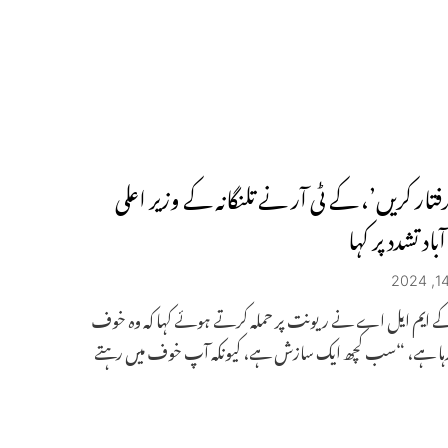
رفتار کریں’، کے ٹی آر نے تلنگانہ کے وزیر اعلی
باد تشدد پر کہا
کے ایم ایل اے نے ریونت پر حملہ کرتے ہوئے کہا کہ وہ خوف
رہا ہے، “سب کچھ ایک سازش ہے، کیونکہ آپ خوف میں رہتے