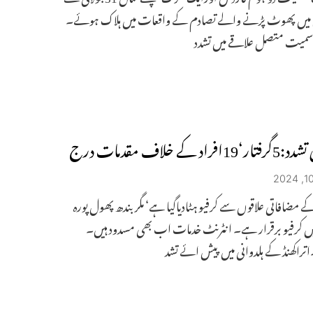
 میں پھوٹ پڑنے والے تصادم کے واقعات میں ہلاک ہوئے۔
سمیت متصل علاقے میں تشدد
افراد کے خلاف مقدمات درج
کے مضافاتی علاقوں سے کرفیو ہٹادیاگیا ہے‘ مگر بندھ پھول پورہ
یں کرفیو برقرار ہے۔ انٹرنٹ خدمات اب بھی مسدود ہیں۔
اتراکھنڈ کے ہلدوانی میں پیش ائے تشد