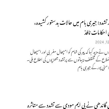
ر تشدد: جیری بام میں حالات بدستور کشیدہ،
 احکامات نافذ
ں نے مزید کہا کہ پیر کی شام کو امپھال مغربی اور امپھال
ضلاع کے مختلف دیہاتوں سے پرتشدد جھڑپوں کی اطلاع ملی۔
منی پور کے جیری بام
گاندھی نے پی ایم مودی سے تشدد سے متاثرہ