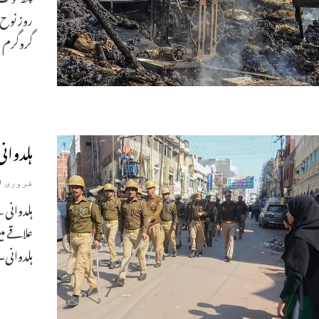
روز نوح
گروگرم 
ہلدوانی تشدد:5گرفتار‘19
فروری 10, 2024
ہلدوانی 
علاقے م
ہلدوانی۔