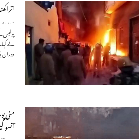
اتراکھن
فروری 9, 2024
نے کہاکے
دوران ہل
منی پو
آنسو گ