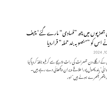
ی جھڑپوں میں چھ ”فسادی“ مارے گئے‘ چیف
ے اس کو ”منصوبہ بند حملہ“ قراردیا
جھڑپوں کے اگلے دن جمعرات کی رات 9بجے سے کرفیو نافذ کردیاگیا
انی‘ بند پھول پورا علاقے ویران دیکھائی دے رہے ہیں۔
 پتھر بکھرے ہوئے ہیں‘ اور