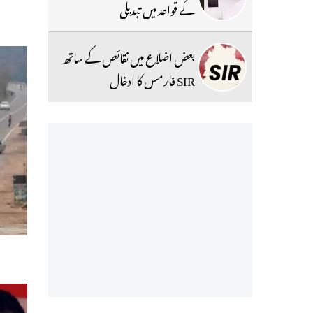
کے قواعد میں تبدیلی
بعض اضلاع میں نقائص کے ساتھ
SIR فارمس کا ادخال