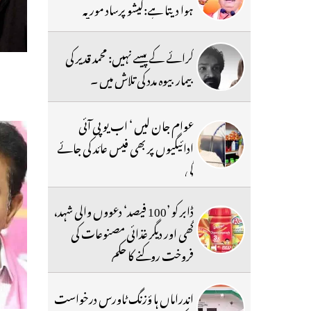
ہوا دیتا ہے:کیشو پرساد موریہ
کرائے کے پیسے نہیں: محمد قدیر کی
بیمار بیوہ مدد کی تلاش میں ۔
عوام جان لیں ‘ اب یو پی آئی
ادائیگیوں پر بھی فیس عائد کی جائے
گی
ڈابر کو ’100 فیصد‘ دعووں والی شہد،
گھی اور دیگر غذائی مصنوعات کی
فروخت روکنے کا حکم
اندراماں ہا ؤزنگ ٹاورس درخواست