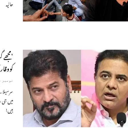
حالیہ
‘مجھے گ
کووقار آ
نومبر 14, 2024
سرسیلا 
میں جی 
ہیں!