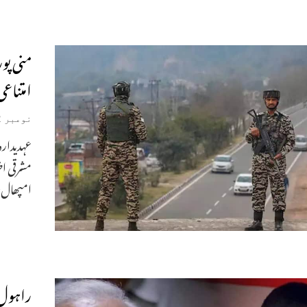
منی پو
امتناعی
نومبر 12, 2024
عہدیدارو
مشرقی ا
امپھال: 
راہول 