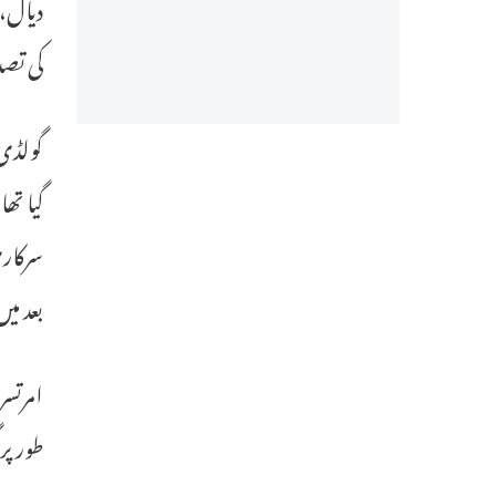
دیال، 
کی تص
گولڈی 
گیا تھ
سرکاری
بعد می
امرتسر
طور پر