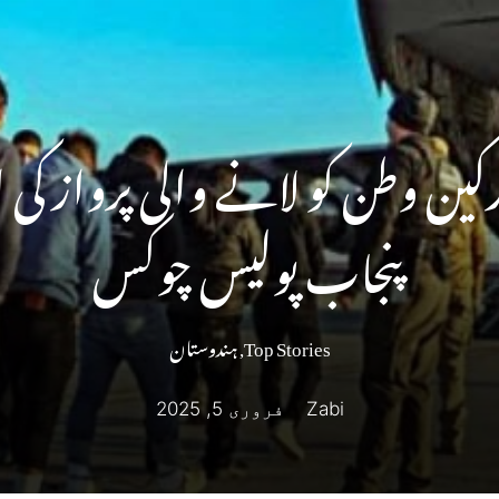
ارکین وطن کو لانے والی پرواز کی 
پنجاب پولیس چوکس
Top Stories
,
ہندوستان
Zabi
فروری 5, 2025