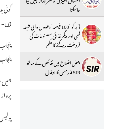
کوئی ہ
جاسکتا
ہیں۔
ڈابر کو ’100 فیصد‘ دعووں والی شہد،
گھی اور دیگر غذائی مصنوعات کی
پنجاب 
فروخت روکنے کا حکم
پنجاب 
بعض اضلاع میں نقائص کے ساتھ
SIR فارمس کا ادخال
ہمیں ص
پرواز 
پولیس 