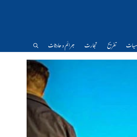
سیات
تفریح
تجارت
جرائم و حادثات