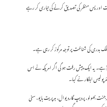
ات اور پس منظر کی تصدیق کرنے کی تیاری کر رہے
ملک بدری کی شناخت پر توجہ مرکوز کر رہی ہے۔
رڈ ہے۔ یہ ایک پیش رفت ہو گی اگر امریکہ نے اس
ر پولیس اہلکار نے کہا۔
گرجنت بھولو، پردیپ گاردیوال، ہرپریت ہاپو، سنی