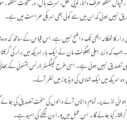
رشپال سنگھ عرف دانا، گوپی محل، امرت بال، درمنجوت سنگھ، سون
دیق نہیں ہوئی کہ ان میں سے کوئی بھی امریکی حراست میں ہے۔
برار کا ٹھکانہ ابھی تک واضح نہیں ہے، اس قیاس کے ساتھ کہ وہ پنجا
ا۔ جب کہ وزیر اعلی بھگونت مان نے ایک بار امریکہ میں برار کی گرفت
 تصدیق نہیں ہوئی ہے۔ اسی طرح گینگسٹر لارنس بشنوئی کے بھائی ا
ں وہ امریکہ میں ایک شادی کی ویڈیوز میں نظر آئے۔
 ہوائی اڈے پر، تمام واپس آنے والوں کی سخت تصدیق کی جائے گی۔
 گرفتار کیا جائے گا۔ اس عمل میں پورا دن لگنے کی امید ہے۔