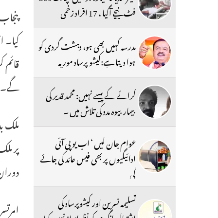
فٹ نیچے آگیا ، 17 افراد زخمی
پنجاب 
کیا۔ ا
مدرسہ کہیں بھی ہو، دہشت گردی کو
قائم 
ہوا دیتا ہے:کیشو پرساد موریہ
گے۔ ہ
کرائے کے پیسے نہیں: محمد قدیر کی
بیمار بیوہ مدد کی تلاش میں ۔
ملک ب
عوام جان لیں ‘ اب یو پی آئی
پر ملک
ادائیگیوں پر بھی فیس عائد کی جائے
دوران، ٹرمپ نے م
گی
تسلیمہ نسرین اور کیشوپرساد کی
امرتسر
اشتعال انگیزی کو نظرانداز نہیں کیا