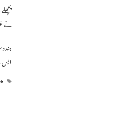
نے غیر قانون
ہندوست
ایس جے
ags
ce