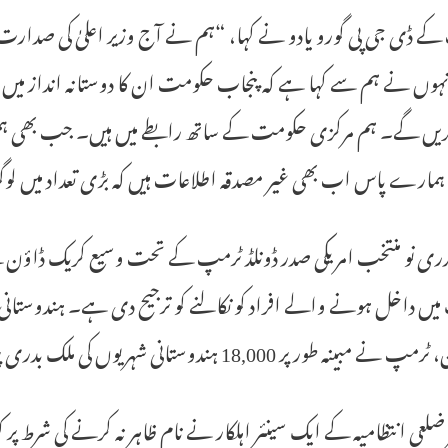
کے ڈی جی پی گورو یادو نے کہا، “ہم نے آج وزیر اعلیٰ کی صدارت 
نہوں نے ہم سے کہا ہے کہ پنجاب حکومت ان کا دوستانہ انداز میں
کریں گے۔ ہم مرکزی حکومت کے ساتھ رابطے میں ہیں۔ جب بھی ہمی
مارے پاس اب بھی غیر مصدقہ اطلاعات ہیں کہ بڑی تعداد میں لوگ
دری نو منتخب امریکی صدر ڈونلڈ ٹرمپ کے تحت وسیع کریک ڈاؤن کے
 میں داخل ہونے والے افراد کو نکالنے کو ترجیح دی ہے۔ ہندوستانی
بینہ طور پر 18,000 ہندوستانی شہریوں کی ملک بدری پر تبادلہ خیال کیا۔
 ضلعی انتظامیہ کے ایک سینئر اہلکار نے نام ظاہر نہ کرنے کی شرط پر