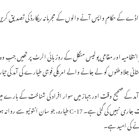
اڈے کے حکام واپس آنے والوں کے مجرمانہ ریکارڈ کی تصدیق کریں گے 
 انتظامیہ اور مقامی پولیس منگل کے روز ہائی الرٹ پر تھیں جب و
انی جلاوطنوں کو لے جانے والے امریکی فوجی طیارے کی آمد کی تی
آمد کے صحیح وقت اور جہاز میں سوار افراد کی شناخت کے بارے میں 
نے کی امید ہے۔