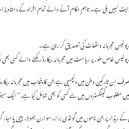
دایت نہیں ملی ہے۔ تاہم حکام آنے والے تمام افراد کے دستاویز
پولیس مجرمانہ واقعات کی تصدیق کر رہی ہے۔
پولیس خاص طور پر ریاست میں مجرمانہ ریکارڈ رکھنے والے کسی بھی 
رف ان تارکین وطن میں دلچسپی ہے جن کا پنجاب میں مجرمانہ ریکا
میں مطلوب گینگسٹروں میں سے کسی کو بھی شامل کیا ہے،‘‘ ایک سینئ
کے ریڈار پر جن ناموں میں گولڈی برار، سوارن بھولا، ہیپی پاسیا، 