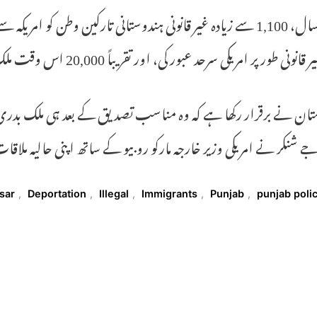
ی طور پر امریکی سرحد عبور کی، اور تقریباً 20,000 اس وقت ملک بدری کے لیے لائن میں ہیں۔
ان نے برقرار رکھا ہے کہ وہ مناسب تصدیق کے بعد ہی ملک بدری 
 شنکر نے امریکی وزیر خارجہ مارکو روبیو کے ساتھ اپنی حالیہ ملاق
T
sar
,
Deportation
,
Illegal
,
Immigrants
,
Punjab
,
punjab poli