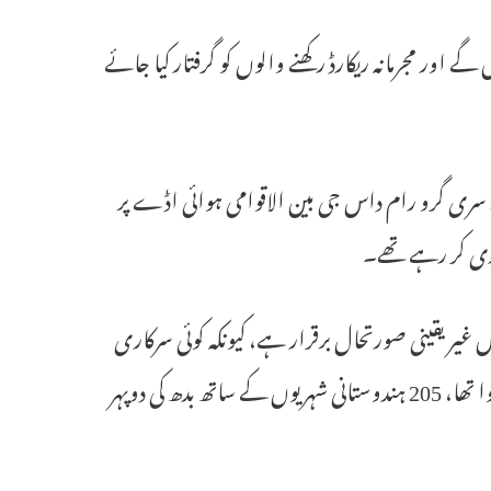
اور مجرمانہ ریکارڈ رکھنے والوں کو گرفتار کیا جائے
ہ سری گرو رام داس جی بین الاقوامی ہوائی اڈے پر
اری کر رہے تھے۔
غیر یقینی صورتحال برقرار ہے، کیونکہ کوئی سرکاری
فہرست جاری نہیں کی گئی ہے۔ C-17 طیارہ، جو سان انتونیو سے روانہ ہوا تھا، 205 ہندوستانی شہریوں کے ساتھ بدھ کی دوپہر