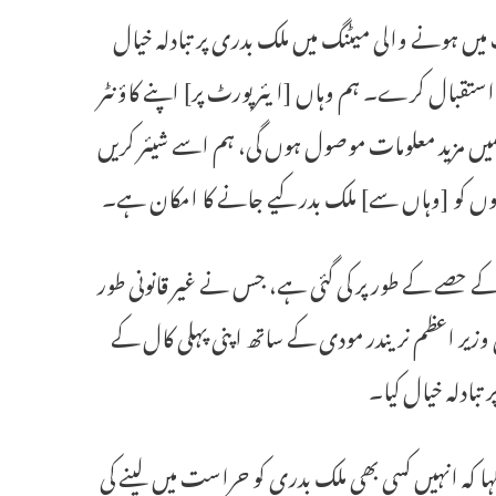
میں ہونے والی میٹنگ میں ملک بدری پر تبادلہ خیال
 استقبال کرے۔ ہم وہاں [ایئرپورٹ پر] اپنے کاؤنٹر
ں مزید معلومات موصول ہوں گی، ہم اسے شیئر کریں
وں کو [وہاں سے] ملک بدر کیے جانے کا امکان ہے۔
 حصے کے طور پر کی گئی ہے، جس نے غیر قانونی طور
 وزیر اعظم نریندر مودی کے ساتھ اپنی پہلی کال کے
 کہا کہ انہیں کسی بھی ملک بدری کو حراست میں لینے کی