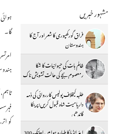
مشہور خبریں
ہوائی 
گا۔
فراق گورکھپوری کا شعر اور آج کا
ہندوستان
امرتسر
ظالم بات کی حیوانیات کا شکا
ہندوست
رمعصوم بچے کی حالت تشویش ناک
تاہم، 
طلبہ کیخلاف پولیس کارروائی کی ذمہ
داریامیت شاہ قبول کریں:پرینکا
گاندھی
کو اتر
ایئر انڈیا کا طیارہ ہوا میں اچانک 300