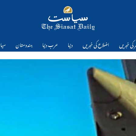
 کی خبریں
اضلاع کی خبریں
دنیا
عرب دنیا
ہندوستان
سیا