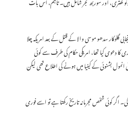
و کھتری، اور سوربھ گجر شامل ہیں۔ تاہم، اس بات
بی گلوکار سدھو موسی والا کے قتل کے بعد امریکہ چلا
اری کا دعوی کیا تھا، امریکی حکام کی طرف سے کوئی
نمول بشنوئی کے کینیا میں ہونے کی اطلاع تھی لیکن
 اگر کوئی شخص مجرمانہ تاریخ رکھتا ہے تو اسے فوری