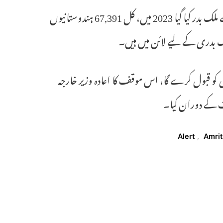
پچھلے سال، 1,100 سے زیادہ غیر قانونی ہندوستانی تارکین وطن کو امریکہ سے ملک بدر کیا گیا 2023 میں، کل 67,391 ہندوستانیوں
کو قبول کرے گا، اس موقف کا اعادہ وزیر خارجہ
ات کے دوران کیا۔
Alert
,
Amrit