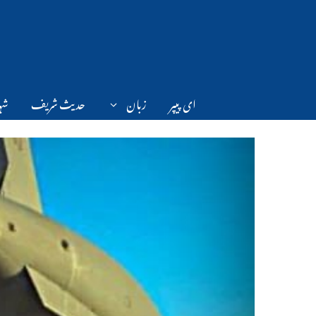
Ski
t
conten
ای پیپر
زبان
حدیث شریف
شہر