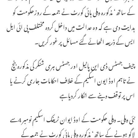
کے ساتھ‘ مذکورہ دہلی ہائی کورٹ نے جمعہ کے روزحکومت کو
ہدایت دی ہے کہ وہ عدالت میں داخل کردہ مختلف پی ائی ایل
ایس کے ذریعہ اٹھائے گئے مسائل پر غور کریں۔
چیف جسٹس ڈی این پاٹیل اور جسٹس ہری شنکر کی مذکورہ بنچ
نے تاہم اوڈ ایون اسکیم کے خلاف احکامات جاری کرنے یا
اس پر توقف دینے سے انکار کردیاہے
نئی دہلی۔ دہلی حکومت کے اوڈ ایوان ٹریفک اسکیم نومبر 4سے
لاگو ہونے کے ساتھ‘ مذکورہ دہلی ہائی کورٹ نے جمعہ کے