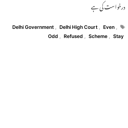
درخواست کی ہے
Tags
Delhi Government
,
Delhi High Court
,
Even
,
Odd
,
Refused
,
Scheme
,
Stay