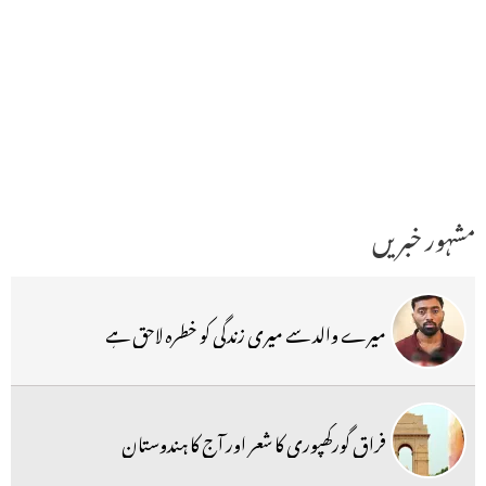
مشہور خبریں
میرے والد سے میری زندگی کو خطرہ لاحق ہے
فراق گورکھپوری کا شعر اور آج کا ہندوستان