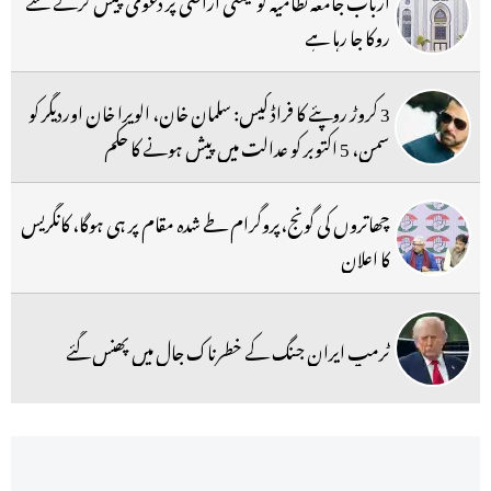
روکا جا رہا ہے
3 کروڑ روپئے کا فراڈ کیس: سلمان خان، الویرا خان اوردیگر کو
سمن، 5 اکتوبر کو عدالت میں پیش ہونے کا حکم
چھاتروں کی گونج،پروگرام طے شدہ مقام پر ہی ہوگا، کانگریس
کا اعلان
ٹرمپ ایران جنگ کے خطرناک جال میں پھنس گئے