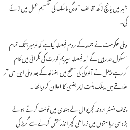
شہر میں پانچ لاکھ مخالف آلودگی ماسک کی تقسیم عمل میں لائے
گی۔
دہلی حکومت نے جمعہ کے روم فیصلہ کیاہے کہ نومبر5تک تمام
اسکول بند رہیں گے ’یہ فیصلہ سپریم کورٹ کی نگرانی میں کام
کررہے پینل نے آلودگی کی سطح میں اضافہ کے بعد دہلی این سی آر
علاقے میں پبلک ہلت ایمرجنسی کا اعلان کردیاتھا۔
چیف منسٹر اروند کجریوال نے ہندی میں ٹوئٹ کرتے ہوئے
پڑوسی ریاستوں میں زراعی کچرا نذرآتش کرنے سے گریز کی