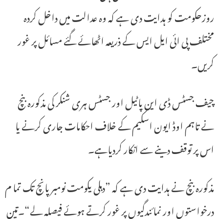
روزحکومت کو ہدایت دی ہے کہ وہ عدالت میں داخل کردہ
مختلف پی ائی ایل ایس کے ذریعہ اٹھائے گئے مسائل پر غور
کریں۔
چیف جسٹس ڈی این پاٹیل اور جسٹس ہری شنکر کی مذکورہ بنچ
نے تاہم اوڈ ایون اسکیم کے خلاف احکامات جاری کرنے یا
اس پر توقف دینے سے انکار کردیاہے۔
مذکورہ بنچ نے ہدایت دی ہے کہ ”دہلی یکومت نومبر پانچ تک تما م
درخواستوں اور نمائندگیوں پر غور کرتے ہوئے فیصلہ لے“۔تین