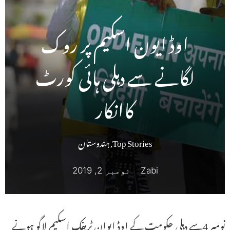
اوڈ ایون اسکیم پر روک
لگانے سے دہلی ہائی کورٹ
کاانکار
Top Stories
,
ہندوستان
Zabi
نومبر 2, 2019
نومبر 4سے دہلی حکومت کے اوڈ ایوان ٹریفک اسکیم لاگو ہونے