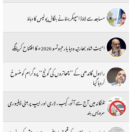
مساجد سے لاؤڈ اسپیکر ہٹانے بنگال پولیس کا دباؤ
امیت شاہ بھارتیہ ودیا پار مہوتسو 2026ء کا افتتاح کرینگے
راہول گاندھی کے ’’چھاتروں کی گونج‘‘ پروگرام کو منسوخ
کردیا گیا
تلنگانہ میں آج سے آٹو، کیب ، لاری اور ایپ پر مبنی ڈیلیوری
سرویس بند
ارباب جامعہ نظامیہ کو قیمتی اراضی پر دعوی پیش کرنے سے