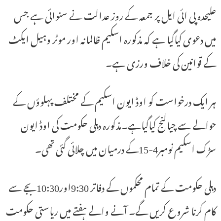
علیحدہ پی ائی ایل پر جمعہ کے روز عدالت نے سنوائی ہے جس
میں دعوی کیاگیا ہے کہ مذکورہ اسکیم ظالمانہ اور موٹر وہیل ایکٹ
کے قوانین کی خلاف ورزی ہے۔
ہر ایک درخواست کو اوڈ ایون اسکیم کے مختلف پہلوؤں کے
حوالے سے چیالنج کیاگیاہے۔مذکورہ دہلی حکومت کی اوڈ ایون
سڑک اسکیم نومبر4-15کے درمیان میں چلائی گئی تھی۔
دہلی حکومت کے تمام محکموں کے دفاتر 9:30اور10:30بجے سے
کام کرنا شروع کریں گے۔ آنے والے ہفتے میں ریاستی حکومت