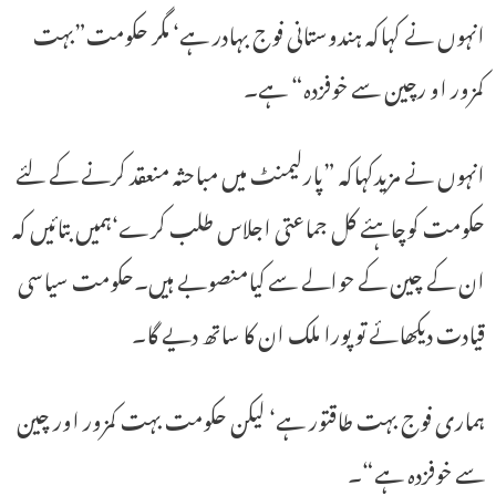
انہوں نے کہاکہ ہندوستانی فوج بہادر ہے‘ مگر حکومت”بہت
کمزور او رچین سے خوفزدہ“ ہے۔
انہوں نے مزیدکہاکہ ”پارلیمنٹ میں مباحثہ منعقد کرنے کے لئے
حکومت کوچاہئے کل جماعتی اجلاس طلب کرے‘ہمیں بتائیں کہ
ان کے چین کے حوالے سے کیامنصوبے ہیں۔حکومت سیاسی
قیادت دیکھائے تو پورا ملک ان کا ساتھ دیے گا۔
ہماری فوج بہت طاقتور ہے‘ لیکن حکومت بہت کمزور اور چین
سے خوفزدہ ہے“۔