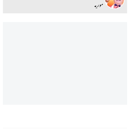
موریہ