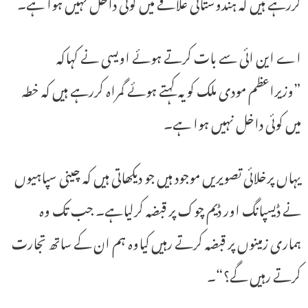
کررہے ہیں کہ ہندوستانی علاقے میں کوئی داخل نہیں ہوا ہے۔
اے این ائی سے بات کرتے ہوئے اویسی نے کہاکہ
”وزیراعظم مودی ملک کویہ کہتے ہوئے گمراہ کررہے ہیں کہ خطہ
میں کوئی داخل نہیں ہوا ہے۔
یہاں پرخلائی تصویریں موجود ہیں جو دیکھاتی ہیں کہ چینی سپاہیوں
نے ڈیسپانگ اور ڈیم چوک پر قبضہ کرلیاہے۔ جب تک وہ
ہماری زمینوں پر قبضہ کرتے رہیں کیاوہ ہم ان کے ساتھ تجارت
کرتے رہیں گے؟“۔