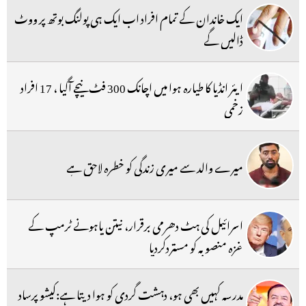
ایک خاندان کے تمام افراد اب ایک ہی پولنگ بوتھ پر ووٹ
ڈالیں گے
ایئر انڈیا کا طیارہ ہوا میں اچانک 300 فٹ نیچے آگیا ، 17 افراد
زخمی
میرے والد سے میری زندگی کو خطرہ لاحق ہے
اسرائیل کی ہٹ دھرمی برقرار، نیتن یاہونے ٹرمپ کے
غزہ منصوبہ کو مستردکردیا
مدرسہ کہیں بھی ہو، دہشت گردی کو ہوا دیتا ہے:کیشو پرساد