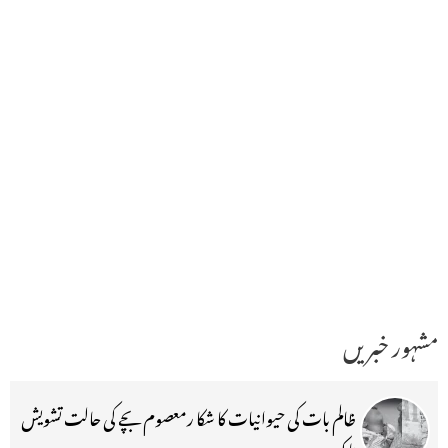
مشہور خبریں
ظالم بات کی حیوانیات کا شکا رمعصوم بچے کی حالت تشویش
ناک