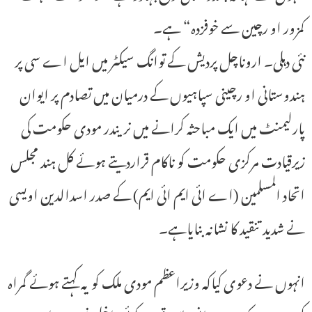
کمزور او رچین سے خوفزدہ“ ہے۔
نئی دہلی۔ اروناچل پردیش کے توانگ سیکٹر میں ایل اے سی پر
ہندوستانی او رچینی سپاہیوں کے درمیان میں تصادم پر ایوان
پارلیمنٹ میں ایک مباحثہ کرانے میں نریندر مودی حکومت کی
زیرقیادت مرکزی حکومت کو ناکام قراردیتے ہوئے کل ہند مجلس
اتحاد المسلمین (اے ائی ایم ائی ایم) کے صدر اسدالدین اویسی
نے شدید تنقید کا نشانہ بنایاہے۔
انہوں نے دعوی کیاکہ وزیراعظم مودی ملک کو یہ کہتے ہوئے گمراہ