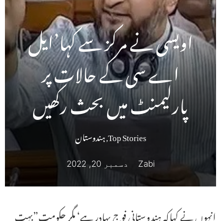
اویسی نے مرکز سے کہا’ایل
اے سی کے حالات پر
پارلیمنٹ میں بحث رکھیں
Top Stories
,
ہندوستان
Zabi
دسمبر 20, 2022
انہوں نے کہاکہ ہندوستانی فوج بہادر ہے‘ مگر حکومت”بہت