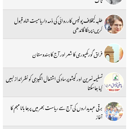
طلبہ کیخلاف پولیس کارروائی کی ذمہ داریامیت شاہ قبول
کریں:پرینکا گاندھی
فراق گورکھپوری کا شعر اور آج کا ہندوستان
تسلیمہ نسرین اور کیشوپرساد کی اشتعال انگیزی کو نظرانداز نہیں
کیا جاسکتا
برقی عہدیداروں کی آج سے ریاست بھر میں پرجا باٹا مہم کا
آغاز