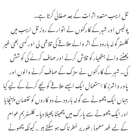
تل ابیب متعدد اثرات کے بعد صفائی کرتا ہے۔
پولیس اور شہر کے کارکنوں نے اتوار کے روز تل ابیب میں
کلسٹر گولہ بارود کے اثر والے علاقے کی تلاشی لی اور کسی بھی غیر
پھٹنے والے ہتھیار کو تلاش کرنے اور صاف کرنے کی کوشش
کی۔ شہر کے کارکنوں نے سڑک کے صاف کرنے والوں اور
پاور واشرز کا استعمال ایک ایسے علاقے کو نیچے کرنے کے لیے کیا
جہاں ایک چھوٹے سے گولہ بارود نے دو کاروں کو نقصان پہنچایا
اور ایک چھوٹے سے پارک میں چھینٹا پھیلا دیا۔ کلسٹر بم عوام
کے لیے غیر معمولی طور پر خطرناک ہو سکتے ہیں، کیونکہ چھوٹے