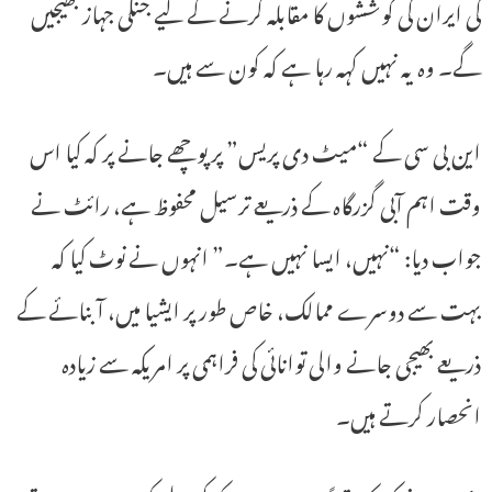
کی ایران کی کوششوں کا مقابلہ کرنے کے لیے جنگی جہاز بھیجیں
گے۔ وہ یہ نہیں کہہ رہا ہے کہ کون سے ہیں۔
این بی سی کے “میٹ دی پریس” پر پوچھے جانے پر کہ کیا اس
وقت اہم آبی گزرگاہ کے ذریعے ترسیل محفوظ ہے، رائٹ نے
جواب دیا: “نہیں، ایسا نہیں ہے۔” انہوں نے نوٹ کیا کہ
بہت سے دوسرے ممالک، خاص طور پر ایشیا میں، آبنائے کے
ذریعے بھیجی جانے والی توانائی کی فراہمی پر امریکہ سے زیادہ
انحصار کرتے ہیں۔