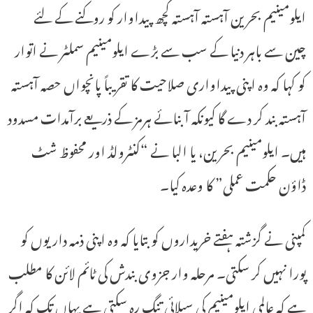
ایلومینیم بحرین آہستہ آہستہ کچھ پیداوار کو روکنے کے لئے
چین سے باہر دنیا کے سب سے بڑے ایلومینیم سملٹر نے اتوار
کو کہا کہ وہ اپنی پیداواری صلاحیت کا تقریباً پانچواں حصہ آہستہ
آہستہ بند کر دے گا کیونکہ آبنائے ہرمز کے ذریعے برآمدات مسدود
ہیں۔ ایلومینیم بحرین، یا البا نے “کنٹرولڈ اور محفوظ شٹ
ڈاؤن حکمت عملی” کا وعدہ کیا۔
کمپنی نے گزشتہ ہفتے خریداروں کو بتایا کہ وہ اپنی ذمہ داریوں کو
پورا نہیں کر سکتی۔ مرحلہ وار جزوی بندش کی ٹائم لائن کا مطلب
ہے کہ عالمی ایلومینیم کی سپلائی تنگ رہ سکتی ہے یہاں تک کہ اگر