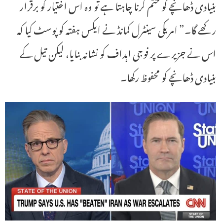
بنیادی ڈھانچے کو ختم کرنا چاہتا ہے تو وہ اس اختیار کو برقرار
رکھے گا۔” امریکی سینٹرل کمانڈ نے ایکس ہفتہ کو پوسٹ کیا کہ
اس نے جزیرے پر فوجی اہداف کو نشانہ بنایا، لیکن تیل کے
بنیادی ڈھانچے کو محفوظ رکھا۔