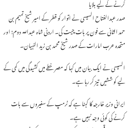
کرنے کے لیے بلایا
صدر عبدالفتاح السیسی نے اتوار کو قطر کے امیر شیخ تمیم بن
حمد الثانی سے فون پر بات چیت کی۔ اردنی شاہ عبداللہ دوم؛ اور
متحدہ عرب امارات کے صدر شیخ محمد بن زید النہیان۔
السیسی نے ایک بیان میں کہا کہ مصر خطے میں کشیدگی میں کمی کے
لیے کوششیں تیز کر رہا ہے۔
ایرانی وزیر خارجہ کا کہنا ہے کہ ٹرمپ کے سفیروں سے بات
کرنے کی کوئی وجہ نہیں ہے۔