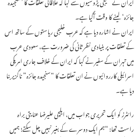
ایران نے خلیجی پڑوسیوں سے کہا کہ علاقائی تعلقات کا ’سنجیدہ
جائزہ‘ لینے کا وقت آگیا ہے۔
ایران نے اشارہ دیا ہے کہ عرب خلیجی ریاستوں کے ساتھ اس
کے تعلقات پر بنیادی نظر ثانی کی ضرورت ہے، سعودی عرب
میں تہران کے سفیر نے کہا کہ ایران کے خلاف جاری امریکی
اسرائیلی کارروائیوں نے ان تعلقات کا “سنجیدہ جائزہ” ناگزیر بنا
دیا ہے۔
رائٹرز کو ایک تحریری جواب میں، ایلچی علیرضا عنایتی براہ
راست تھا: “ہم ایک دوسرے کے بغیر نہیں چل سکتے؛ ہمیں