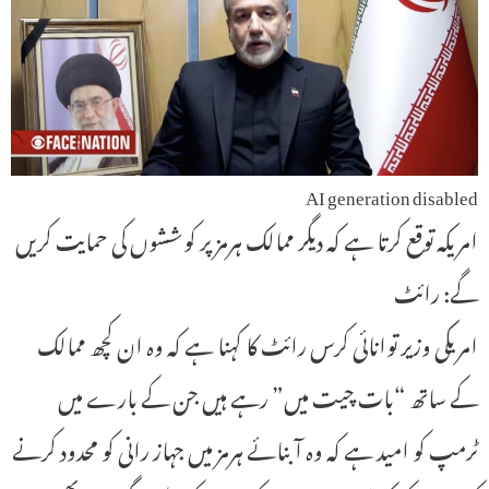
AI generation disabled
امریکہ توقع کرتا ہے کہ دیگر ممالک ہرمز پر کوششوں کی حمایت کریں
گے: رائٹ
امریکی وزیر توانائی کرس رائٹ کا کہنا ہے کہ وہ ان کچھ ممالک
کے ساتھ “بات چیت میں” رہے ہیں جن کے بارے میں
ٹرمپ کو امید ہے کہ وہ آبنائے ہرمز میں جہاز رانی کو محدود کرنے