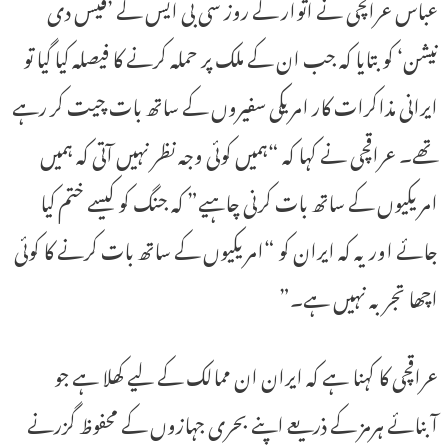
عباس عراقچی نے اتوار کے روز سی بی ایس کے ’فیس دی
نیشن‘ کو بتایا کہ جب ان کے ملک پر حملہ کرنے کا فیصلہ کیا گیا تو
ایرانی مذاکرات کار امریکی سفیروں کے ساتھ بات چیت کر رہے
تھے۔ عراقچی نے کہا کہ “ہمیں کوئی وجہ نظر نہیں آتی کہ ہمیں
امریکیوں کے ساتھ بات کرنی چاہیے” کہ جنگ کو کیسے ختم کیا
جائے اور یہ کہ ایران کو “امریکیوں کے ساتھ بات کرنے کا کوئی
اچھا تجربہ نہیں ہے۔”
عراقچی کا کہنا ہے کہ ایران ان ممالک کے لیے کھلا ہے جو
آبنائے ہرمز کے ذریعے اپنے بحری جہازوں کے محفوظ گزرنے