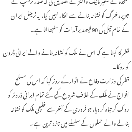
متحدہ کے سفیر مائیک والٹز نے تصدیق کی کہ صدر ٹرمپ نے
جزیرہ خرگ کو نشانہ بنانے سے انکار نہیں کیا، یہ ٹرمینل ایران
کے خام تیل کی 90 فیصد برآمدات کو سنبھالتا ہے۔
قطر کا کہنا ہے کہ اس نے ملک کو نشانہ بنانے والے ایرانی ڈرون
کو روکا۔
قطر کی وزارت دفاع نے اتوار کے روز کہا کہ اس کی مسلح
افواج نے ملک کے خلاف شروع کیے گئے تمام ایرانی ڈرونز کو
روک کر تباہ کر دیا، جو فروری کے آخر سے خلیجی ملک کو نشانہ
بنانے والے حملوں کے سلسلے میں تازہ ترین ہے۔