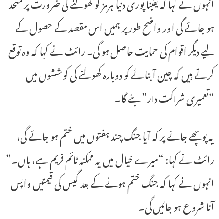
انہوں نے کہا کہ یقیناً پوری دنیا ہرمز کو کھولنے کی ضرورت پر متحد
ہو جائے گی اور واضح طور پر ہمیں اس مقصد کے حصول کے
لیے دیگر اقوام کی حمایت حاصل ہو گی۔ رائٹ نے کہا کہ وہ توقع
کرتے ہیں کہ چین آبنائے کو دوبارہ کھولنے کی کوششوں میں
“تعمیری شراکت دار” بنے گا۔
یہ پوچھے جانے پر کہ آیا جنگ چند ہفتوں میں ختم ہو جائے گی،
رائٹ نے کہا: “میرے خیال میں یہ ممکنہ ٹائم فریم ہے، ہاں۔”
انہوں نے کہا کہ جنگ ختم ہونے کے بعد گیس کی قیمتیں واپس
آنا شروع ہو جائیں گی۔