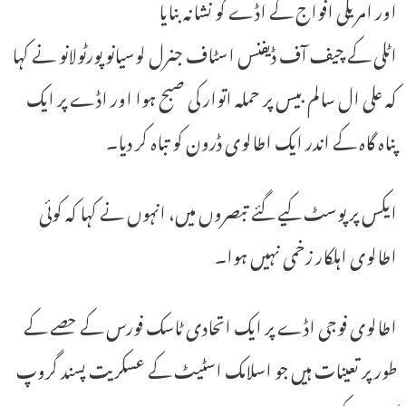
اور امریکی افواج کے اڈے کو نشانہ بنایا
اٹلی کے چیف آف ڈیفنس اسٹاف جنرل لوسیانو پورٹولانو نے کہا
کہ علی ال سالم بیس پر حملہ اتوار کی صبح ہوا اور اڈے پر ایک
پناہ گاہ کے اندر ایک اطالوی ڈرون کو تباہ کر دیا۔
ایکس پر پوسٹ کیے گئے تبصروں میں، انہوں نے کہا کہ کوئی
اطالوی اہلکار زخمی نہیں ہوا۔
اطالوی فوجی اڈے پر ایک اتحادی ٹاسک فورس کے حصے کے
طور پر تعینات ہیں جو اسلامک اسٹیٹ کے عسکریت پسند گروپ