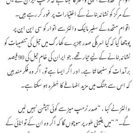
کے مرکز کو نشانہ بنانے کے اختیارات پر غور کر رہے ہیں۔
اقوام متحدہ کے سفیر مائیک والٹز سے اتوار کو سی این این پر
پوچھا گیا کہ کیا امریکی صدر جزیرے کھارگ میں تیل کی تنصیبات کو
نشانہ بنانے کے لیے تیار تھے، جو ایران کی خام تیل کی 90 فیصد
برآمدات کو سنبھالتا ہے، اور اگر ایسا ہے تو، اگر وہ فکر مند ہیں
کہ اس سے جنگ میں مزید اضافے کا خطرہ ہو سکتا ہے۔
والٹز نے کہا ، “صدر ٹرمپ میز سے کوئی آپشن نہیں لیں
گے۔” “میں یقینی طور پر سوچوں گا کہ اگر وہ ان کے توانائی کے