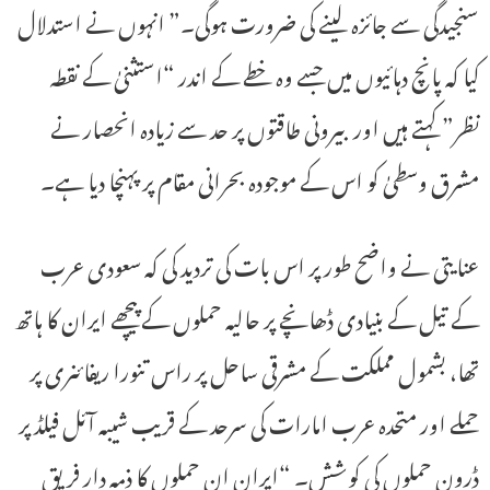
سنجیدگی سے جائزہ لینے کی ضرورت ہوگی۔” انہوں نے استدلال
کیا کہ پانچ دہائیوں میں جسے وہ خطے کے اندر “استثنیٰ کے نقطہ
نظر” کہتے ہیں اور بیرونی طاقتوں پر حد سے زیادہ انحصار نے
مشرق وسطیٰ کو اس کے موجودہ بحرانی مقام پر پہنچا دیا ہے۔
عنایتی نے واضح طور پر اس بات کی تردید کی کہ سعودی عرب
کے تیل کے بنیادی ڈھانچے پر حالیہ حملوں کے پیچھے ایران کا ہاتھ
تھا، بشمول مملکت کے مشرقی ساحل پر راس تنورا ریفائنری پر
حملے اور متحدہ عرب امارات کی سرحد کے قریب شیبہ آئل فیلڈ پر
ڈرون حملوں کی کوشش۔ “ایران ان حملوں کا ذمہ دار فریق