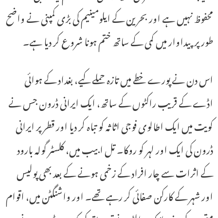
محفوظ نہیں ہے اور بحرین کے ایلومینیم کی بڑی کمپنی نے واضح
طور پر پیداوار میں کمی کے ساتھ ختم ہونا شروع کر دیا ہے۔
اس دن نے پورے خطے میں تازہ حملے کیے، بغداد کے ہوائی
اڈے کے قریب راکٹوں کے ساتھ، ایک ایرانی ڈرون جس نے
کویت میں ایک اطالوی فوجی اثاثہ کو تباہ کر دیا اور قطر پر ایرانی
ڈرون کی ایک اور لہر کو روکا۔ تل ابیب میں، کلسٹر گولہ بارود
کے اثرات سے چار افراد کے زخمی ہونے کے بعد بھی پولیس
اور شہر کے کارکن صفائی کر رہے تھے۔ اور واشنگٹن میں، اقوام