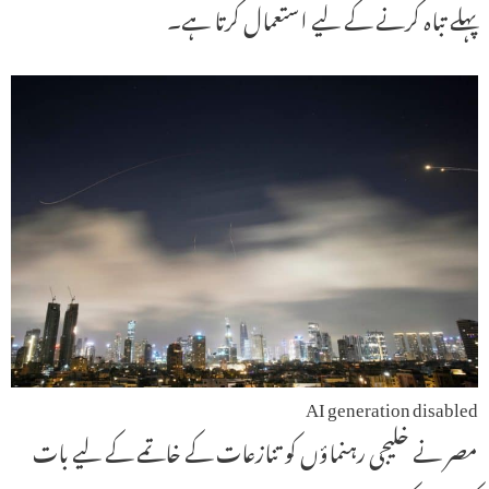
پہلے تباہ کرنے کے لیے استعمال کرتا ہے۔
AI generation disabled
مصر نے خلیجی رہنماؤں کو تنازعات کے خاتمے کے لیے بات