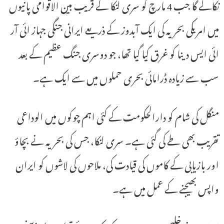
نکالے گا جب 4 مارچ کو سری لنکا کے قریب بین الاقوامی پانیوں
میں امریکی بحریہ کی ایک آبدوز کے ذریعے ایرانی جنگی جہاز ائی آر
ائی ایس دینا کو غرق کیا گیا تھا، جو دوسری جنگ عظیم کے بعد
سب سے زیادہ ڈرامائی بحری حملوں میں سے ایک ہے۔
منگل کی شام کو دارالحکومت کے کئی اہم چوکوں میں الوداعی
تقریب بھی طے کی گئی ہے۔ سری لنکا، جس کی بحریہ نے بچاؤ
اور بازیابی کے کاموں کی قیادت کی، ملاحوں کی لاشوں کو ایران
واپس بھیجنے کے عمل میں ہے۔