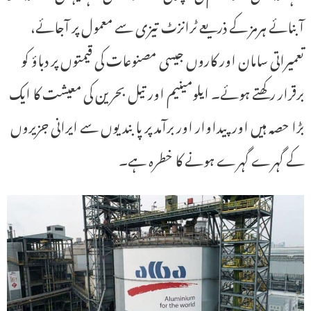
آبنائے ہرمز کے ذریعے ٹرانزٹ تیزی سے معمول پر آجائے،
تعمیراتی سامان اور کاروں جیسی مصنوعات کی قیمتوں پر دباؤ کو
برقرار رکھتے ہوئے۔ ایلومینیم اور تیل بحرین کی معیشت کا ایک
بڑا حصہ ہیں اور پیداوار اور برآمد پر پابندیوں سے ایرانی جزیروں
کے گہرے گہرے ہونے کا خطرہ ہے۔