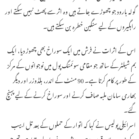
گولہ بارود جو چھوڑے جاتے ہیں وہ اثر سے پھٹ نہیں سکتے اور
راہگیروں کے لیے سنگین خطرہ بن سکتے ہیں۔
اس کے اثرات نے فرش میں ایک سوراخ بھی چھوڑ دیا، ایک
بم شیلٹر کے ساتھ جو مقامی سوئمنگ پول میں نوجوانوں کے مرکز
کے طور پر کام کرتا ہے۔ 90 منٹ کے اندر، بلڈوزر اور دیگر
بھاری سامان ملبہ صاف کرنے اور سوراخ کرنے کے لیے پہنچ
گئے۔
اسرائیلی پولیس نے کہا کہ اتوار کے حملوں کے بعد تل ابیب
کے بڑے علاقے میں متعدد متاثر ہونے والے مقامات تھے جن