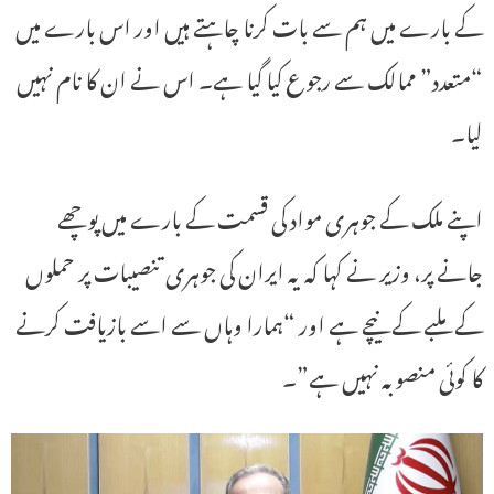
کے بارے میں ہم سے بات کرنا چاہتے ہیں اور اس بارے میں
“متعدد” ممالک سے رجوع کیا گیا ہے۔ اس نے ان کا نام نہیں
لیا۔
اپنے ملک کے جوہری مواد کی قسمت کے بارے میں پوچھے
جانے پر، وزیر نے کہا کہ یہ ایران کی جوہری تنصیبات پر حملوں
کے ملبے کے نیچے ہے اور “ہمارا وہاں سے اسے بازیافت کرنے
کا کوئی منصوبہ نہیں ہے”۔