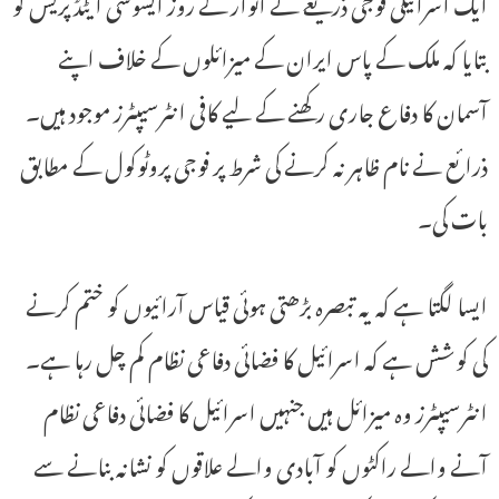
ایک اسرائیلی فوجی ذریعے نے اتوار کے روز ایسوسی ایٹڈ پریس کو
بتایا کہ ملک کے پاس ایران کے میزائلوں کے خلاف اپنے
آسمان کا دفاع جاری رکھنے کے لیے کافی انٹرسیپٹرز موجود ہیں۔
ذرائع نے نام ظاہر نہ کرنے کی شرط پر فوجی پروٹوکول کے مطابق
بات کی۔
ایسا لگتا ہے کہ یہ تبصرہ بڑھتی ہوئی قیاس آرائیوں کو ختم کرنے
کی کوشش ہے کہ اسرائیل کا فضائی دفاعی نظام کم چل رہا ہے۔
انٹرسیپٹرز وہ میزائل ہیں جنہیں اسرائیل کا فضائی دفاعی نظام
آنے والے راکٹوں کو آبادی والے علاقوں کو نشانہ بنانے سے