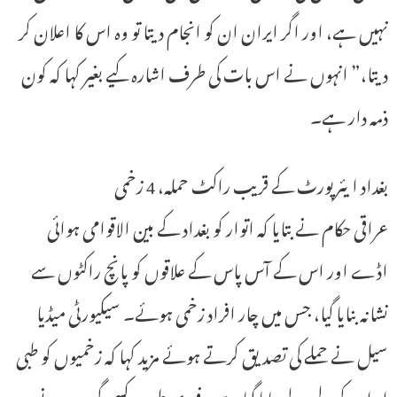
نہیں ہے، اور اگر ایران ان کو انجام دیتا تو وہ اس کا اعلان کر
دیتا،” انہوں نے اس بات کی طرف اشارہ کیے بغیر کہا کہ کون
ذمہ دار ہے۔
بغداد ایئرپورٹ کے قریب راکٹ حملہ، 4 زخمی
عراقی حکام نے بتایا کہ اتوار کو بغداد کے بین الاقوامی ہوائی
اڈے اور اس کے آس پاس کے علاقوں کو پانچ راکٹوں سے
نشانہ بنایا گیا، جس میں چار افراد زخمی ہوئے۔ سیکیورٹی میڈیا
سیل نے حملے کی تصدیق کرتے ہوئے مزید کہا کہ زخمیوں کو طبی
امداد کے لیے لے جایا گیا ہے۔ فوری طور پر کسی گروپ نے