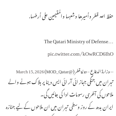
حفظ الله قطر وأميرها وشعبها والمقيمين على أرضها.
The Qatari Ministry of Defense…
pic.twitter.com/kOwRCD6IhO
— وزارة الدفاع – دولة قطر (@MOD_Qatar)
March 15, 2026
تہران میں جنگی جہاز ائی آر ائی ایس دینا پر ہلاک ہونے والے
ملاحوں کی آخری رسومات ادا کی جائیں گی۔
ایران بدھ کے روز وسطی تہران میں ان ملاحوں کے لیے جنازہ