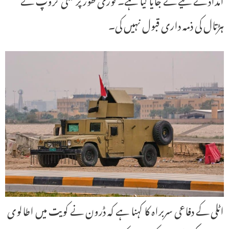
ہڑتال کی ذمہ داری قبول نہیں کی۔
اٹلی کے دفاعی سربراہ کا کہنا ہے کہ ڈرون نے کویت میں اطالوی