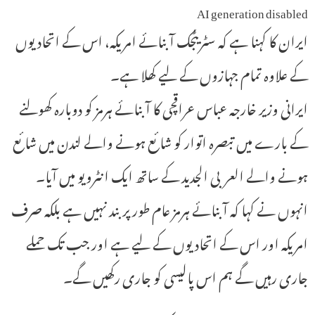
AI generation disabled
ایران کا کہنا ہے کہ سٹریٹجک آبنائے امریکہ، اس کے اتحادیوں
کے علاوہ تمام جہازوں کے لیے کھلا ہے۔
ایرانی وزیر خارجہ عباس عراقچی کا آبنائے ہرمز کو دوبارہ کھولنے
کے بارے میں تبصرہ اتوار کو شائع ہونے والے لندن میں شائع
ہونے والے العربی الجدید کے ساتھ ایک انٹرویو میں آیا۔
انہوں نے کہا کہ آبنائے ہرمز عام طور پر بند نہیں ہے بلکہ صرف
امریکہ اور اس کے اتحادیوں کے لیے ہے اور جب تک حملے
جاری رہیں گے ہم اس پالیسی کو جاری رکھیں گے۔