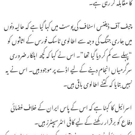
کا مقابلہ کر رہی ہے۔
چیف آف ڈیفنس اسٹاف کی پوسٹ میں کہا گیا ہے کہ حالیہ دنوں
میں جاری جنگ کی وجہ سے اطالوی ٹاسک فورس کے اثاثوں کو
“پہلے سے کم کر دیا گیا تھا”۔ اس نے کہا کہ کچھ اہلکار ضروری
سرگرمیاں انجام دینے کے لیے اڈے پر موجود ہیں۔ اس نے یہ
نہیں بتایا کہ کتنے اطالوی باقی ہیں۔
اسرائیل کا کہنا ہے کہ اس کے پاس ایران کے خلاف فضائی
دفاع کو برقرار رکھنے کے لیے کافی انٹرسیپٹرز ہیں۔