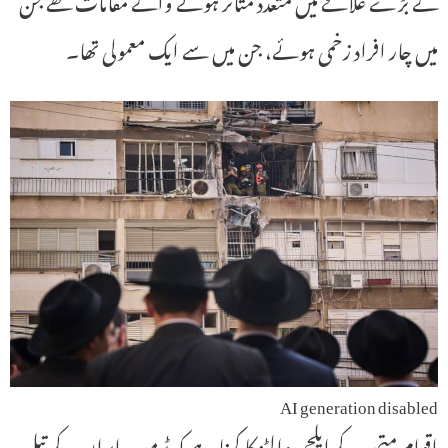
میں چار افراد زخمی ہوئے، جن میں سے ایک معمولی تھا۔
AI generation disabled
اقوام متحدہ کے ایلچی والٹز کا کہنا ہے کہ ٹرمپ ایران کے تیل