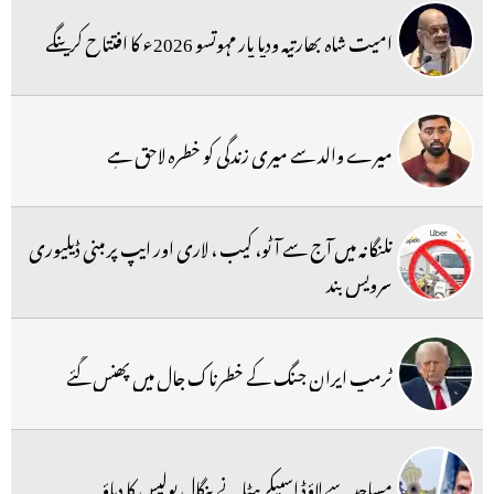
امیت شاہ بھارتیہ ودیا پار مہوتسو 2026ء کا افتتاح کرینگے
میرے والد سے میری زندگی کو خطرہ لاحق ہے
تلنگانہ میں آج سے آٹو، کیب ، لاری اور ایپ پر مبنی ڈیلیوری
سرویس بند
ٹرمپ ایران جنگ کے خطرناک جال میں پھنس گئے
مساجد سے لاؤڈ اسپیکر ہٹانے بنگال پولیس کا دباؤ