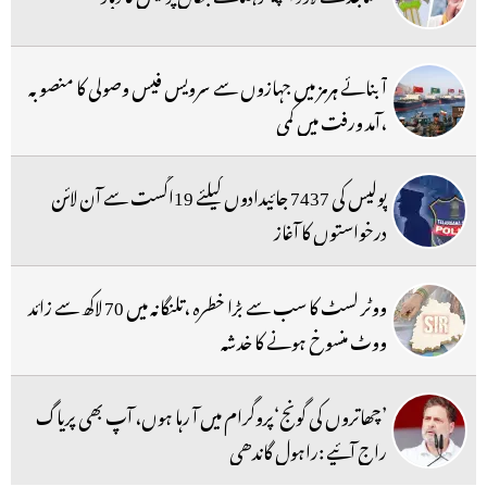
آبنائے ہرمز میں جہازوں سے سرویس فیس وصولی کا منصوبہ
،آمد ورفت میں کمی
پولیس کی 7437 جائیدادوں کیلئے 19اگست سے آن لائن
درخواستوں کا آغاز
ووٹر لسٹ کا سب سے بڑا خطرہ ،تلنگانہ میں 70 لاکھ سے زائد
ووٹ منسوخ ہونے کا خدشہ
’چھاتروں کی گونج‘پروگرام میں آ رہا ہوں، آپ بھی پریاگ
راج آئیے :راہول گاندھی