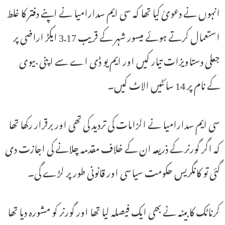
انہوں نے دعویٰ کیا تھا کہ سی ایم سدارامیا نے اپنے دفتر کا غلط
استعمال کرتے ہوئے میسور شہر کے قریب 3.17 ایکڑ اراضی پر
جعلی دستاویزات تیار کیں اور ایم یو ڈی اے سے اپنی بیوی
کے نام پر 14 سائٹیں الاٹ کیں۔
سی ایم سدارامیا نے الزامات کی تردید کی تھی اور برقرار رکھا تھا
کہ اگر گورنر کے ذریعہ ان کے خلاف مقدمہ چلانے کی اجازت دی
گئی تو کانگریس حکومت سیاسی اور قانونی طور پر لڑے گی۔
کرناٹک کابینہ نے بھی ایک فیصلہ لیا تھا اور گورنر کو مشورہ دیا تھا