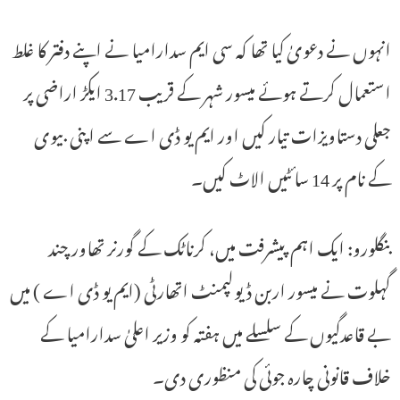
انہوں نے دعویٰ کیا تھا کہ سی ایم سدارامیا نے اپنے دفتر کا غلط
استعمال کرتے ہوئے میسور شہر کے قریب 3.17 ایکڑ اراضی پر
جعلی دستاویزات تیار کیں اور ایم یو ڈی اے سے اپنی بیوی
کے نام پر 14 سائٹیں الاٹ کیں۔
بنگلورو: ایک اہم پیشرفت میں، کرناٹک کے گورنر تھاور چند
گہلوت نے میسور اربن ڈیولپمنٹ اتھارٹی (ایم یو ڈی اے ) میں
بے قاعدگیوں کے سلسلے میں ہفتہ کو وزیر اعلیٰ سدارامیا کے
خلاف قانونی چارہ جوئی کی منظوری دی۔