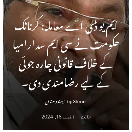
ایم یو ڈی اے معاملہ: کرناٹک
حکومت نے سی ایم سدارامیا
کے خلاف قانونی چارہ جوئی
کے لیے رضامندی دی۔
Top Stories
,
ہندوستان
Zabi
اگست 18, 2024