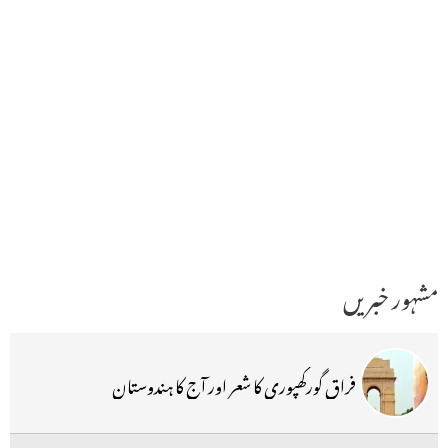
مشہور خبریں
فراق گورکھپوری کا شعر اور آج کا ہندوستان