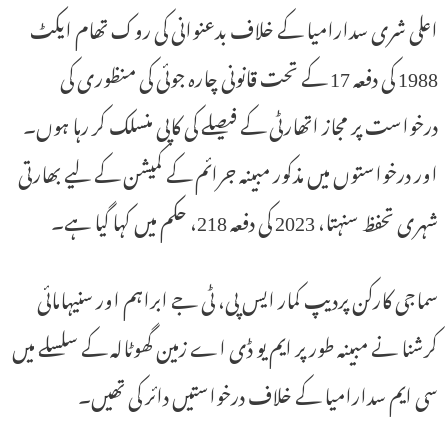
اعلی شری سدارامیا کے خلاف بدعنوانی کی روک تھام ایکٹ
1988 کی دفعہ 17 کے تحت قانونی چارہ جوئی کی منظوری کی
درخواست پر مجاز اتھارٹی کے فیصلے کی کاپی منسلک کر رہا ہوں۔
اور درخواستوں میں مذکور مبینہ جرائم کے کمیشن کے لیے بھارتی
شہری تحفظ سنہتا، 2023 کی دفعہ 218، حکم میں کہا گیا ہے۔
سماجی کارکن پردیپ کمار ایس پی، ٹی جے ابراہم اور سنیہامائی
کرشنا نے مبینہ طور پر ایم یو ڈی اے زمین گھوٹالہ کے سلسلے میں
سی ایم سدارامیا کے خلاف درخواستیں دائر کی تھیں۔