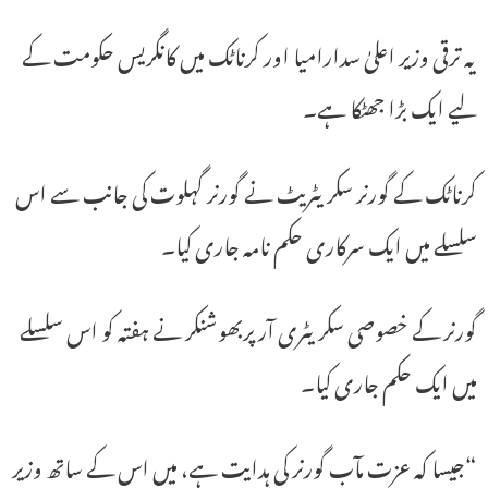
یہ ترقی وزیر اعلیٰ سدارامیا اور کرناٹک میں کانگریس حکومت کے
لیے ایک بڑا جھٹکا ہے۔
کرناٹک کے گورنر سکریٹریٹ نے گورنر گہلوت کی جانب سے اس
سلسلے میں ایک سرکاری حکم نامہ جاری کیا۔
گورنر کے خصوصی سکریٹری آر پربھوشنکر نے ہفتہ کو اس سلسلے
میں ایک حکم جاری کیا۔
“جیسا کہ عزت مآب گورنر کی ہدایت ہے، میں اس کے ساتھ وزیر