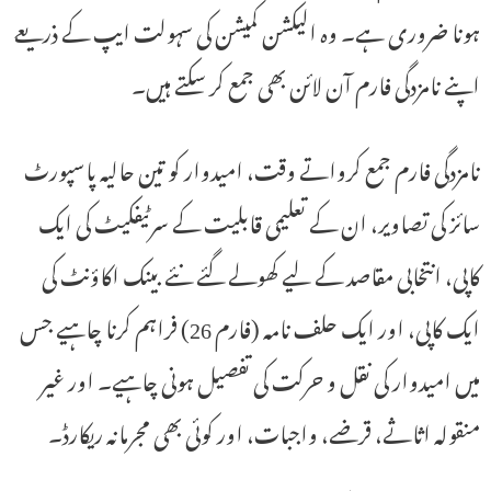
ہونا ضروری ہے۔ وہ الیکشن کمیشن کی سہولت ایپ کے ذریعے
اپنے نامزدگی فارم آن لائن بھی جمع کر سکتے ہیں۔
نامزدگی فارم جمع کرواتے وقت، امیدوار کو تین حالیہ پاسپورٹ
سائز کی تصاویر، ان کے تعلیمی قابلیت کے سرٹیفکیٹ کی ایک
کاپی، انتخابی مقاصد کے لیے کھولے گئے نئے بینک اکاؤنٹ کی
ایک کاپی، اور ایک حلف نامہ (فارم 26) فراہم کرنا چاہیے جس
میں امیدوار کی نقل و حرکت کی تفصیل ہونی چاہیے۔ اور غیر
منقولہ اثاثے، قرضے، واجبات، اور کوئی بھی مجرمانہ ریکارڈ۔