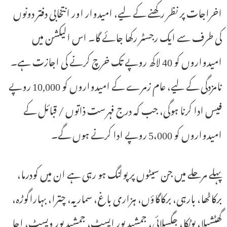
اخراجات پر نظر رکھنے کے لیے، امیدوار اور انتخابی دفتر دونوں
کی طرف سے ایک رجسٹر رکھا جائے گا۔ اس الیکشن میں
امیدواروں کو 40 لاکھ روپے تک خرچ کرنے کی اجازت ہے۔
نامزدگی کے لیے، عام زمرے کے امیدواروں کو 10,000 روپے
فیس ادا کرنا ہوگی، جب کہ درج فہرست ذاتوں / قبائل کے
امیدواروں کو 5،000 روپے ادا کرنے ہوں گے۔
پہلے مرحلے میں جن سیٹوں پر پولنگ ہو رہی ہے ان میں کودرما،
برکاٹھا، بارہی، برکاگاؤں، ہزاری باغ، سماریہ، چترا، بہاراگوڑہ،
گھٹشیلا، پوٹکا، جگسلائی، جمشید پور ایسٹ، جمشید پور ویسٹ، اچا