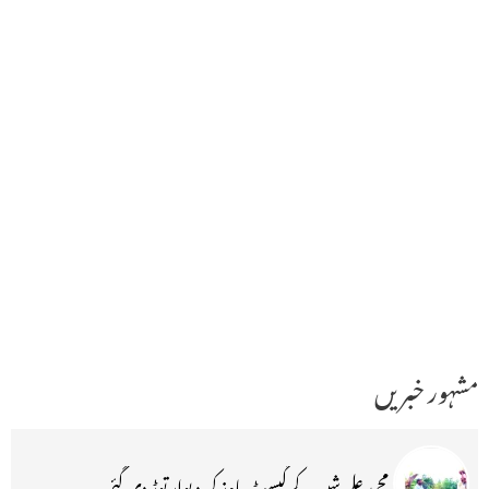
مشہور خبریں
محمد علی شبیر کے گیسٹ ہاوز کی دیوار توڑ دی گئی