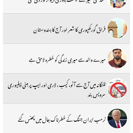
فراق گورکھپوری کا شعر اور آج کا ہندوستان
میرے والد سے میری زندگی کو خطرہ لاحق ہے
تلنگانہ میں آج سے آٹو، کیب ، لاری اور ایپ پر مبنی ڈیلیوری
سرویس بند
ٹرمپ ایران جنگ کے خطرناک جال میں پھنس گئے