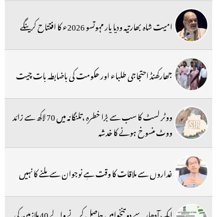
امیت شاہ بھارتیہ ودیا پار مہوتسو 2026ء کا افتتاح کرینگے
جھارکھنڈ احتجاجی طلباء اور حکومت کی باضابطہ بات چیت
ووٹر لسٹ کا سب سے بڑا خطرہ ،تلنگانہ میں 70 لاکھ سے زائد
ووٹ منسوخ ہونے کا خدشہ
غداروں سے ملاقات کا وقت ہے نوجوان سے ملنے کا نہیں
ایک آدھار سے دو تنخواہیں حاصل کرنے والے 40 ملازمین کی