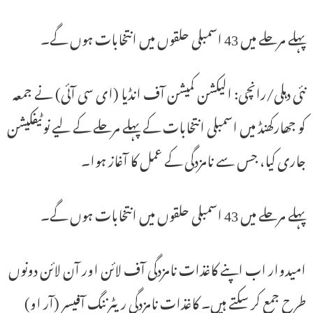
پہلے مرحلے میں 43 اسمبلی حلقوں میں انتخابات ہوں گے۔
نئی دہلی/رانچی: الیکشن کمیشن آف انڈیا (ای سی آئی) نے جمعہ
کو جھارکھنڈ میں اسمبلی انتخابات کے پہلے مرحلے کے لیے نوٹیفکیشن
جاری کیا، جس سے نامزدگی کے عمل کا آغاز ہوا۔
پہلے مرحلے میں 43 اسمبلی حلقوں میں انتخابات ہوں گے۔
امیدوار اب اپنے کاغذات نامزدگی آف لائن اور آن لائن دونوں
طرح جمع کر سکتے ہیں۔ کاغذات نامزدگی ریٹرننگ آفیسر (آر او)