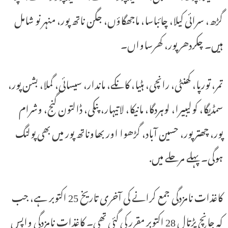
گڑھ، سرائی کیلا، چائباسا، ماجھگاؤں، جگن ناتھ پور، منہر نو شامل
ہیں۔ چکردھر پور، کھرساواں۔
تمر، تورپا، کھنٹی، رانچی، ہٹیا، کانکے، ماندار، سیسائی، گملا، بشن پور،
سمڈیگا، کولیبیرا، لوہردگا، مانیکا، لاتیہار، پنکی، ڈالتون گنج، وشرام
پور، چھتر پور، حسین آباد، گڑھوا اور بھاوناتھ پور میں بھی پولنگ
ہوگی۔ پہلے مرحلے میں.
کاغذات نامزدگی جمع کرانے کی آخری تاریخ 25 اکتوبر ہے، جب
کہ جانچ پڑتال 28 اکتوبر مقرر کی گئی تھی۔ کاغذات نامزدگی واپس