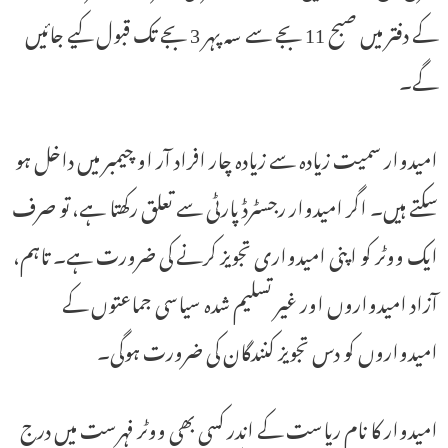
کے دفتر میں صبح 11 بجے سے سہ پہر 3 بجے تک قبول کیے جائیں
گے۔
امیدوار سمیت زیادہ سے زیادہ چار افراد آر او چیمبر میں داخل ہو
سکتے ہیں۔ اگر امیدوار رجسٹرڈ پارٹی سے تعلق رکھتا ہے، تو صرف
ایک ووٹر کو اپنی امیدواری تجویز کرنے کی ضرورت ہے۔ تاہم،
آزاد امیدواروں اور غیر تسلیم شدہ سیاسی جماعتوں کے
امیدواروں کو دس تجویز کنندگان کی ضرورت ہوگی۔
امیدوار کا نام ریاست کے اندر کسی بھی ووٹر فہرست میں درج