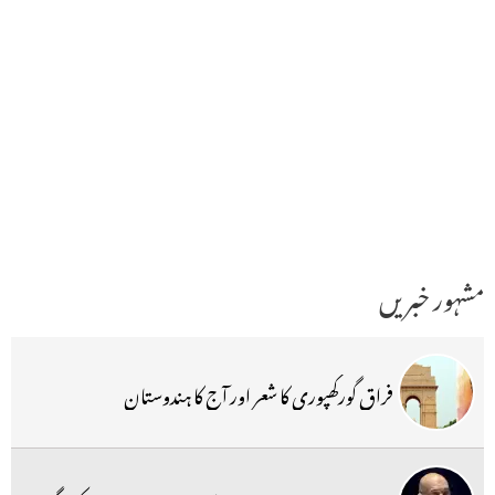
مشہور خبریں
فراق گورکھپوری کا شعر اور آج کا ہندوستان