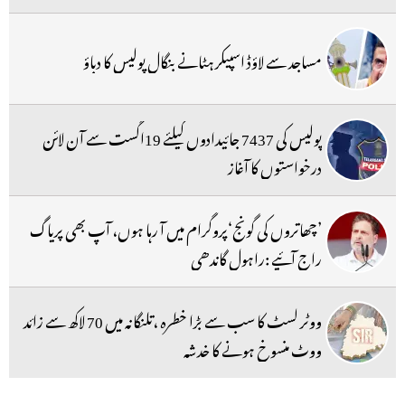
مساجد سے لاؤڈ اسپیکر ہٹانے بنگال پولیس کا دباؤ
پولیس کی 7437 جائیدادوں کیلئے 19اگست سے آن لائن
درخواستوں کا آغاز
’چھاتروں کی گونج‘پروگرام میں آ رہا ہوں، آپ بھی پریاگ
راج آئیے :راہول گاندھی
ووٹر لسٹ کا سب سے بڑا خطرہ ،تلنگانہ میں 70 لاکھ سے زائد
ووٹ منسوخ ہونے کا خدشہ