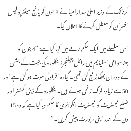
کرناٹک کے وزیر اعلیٰ سدارامیا نے 3 جون کو پانچ سینئر پولیس
افسران کو معطل کرنے کا اعلان کیا۔
اس سلسلے میں ایک حکم نامے میں کہا گیا ہے: “4 جون کو
چناسوامی اسٹیڈیم میں رائل چیلنجرز بنگلورو کی جیت کے جشن
کے دوران بھگدڑ مچ گئی تھی۔ گیارہ افراد کی موت ہو گئی ہے اور
50 سے زیادہ لوگ زخمی ہوئے ہیں۔ بنگلورو کے ڈپٹی کمشنر اور
ضلع مجسٹریٹ کو مجسٹریٹ انکوائری کا حکم دیا گیا ہے کہ وہ 15
دن کے اندر اپنی رپورٹ پیش کریں۔”