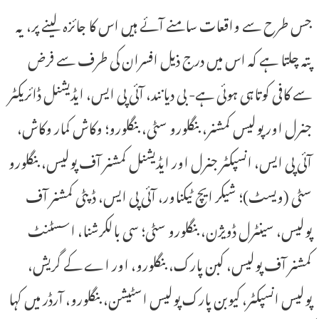
جس طرح سے واقعات سامنے آئے ہیں اس کا جائزہ لینے پر، یہ
پتہ چلتا ہے کہ اس میں درج ذیل افسران کی طرف سے فرض
سے کافی کوتاہی ہوئی ہے- بی دیانند، آئی پی ایس، ایڈیشنل ڈائریکٹر
جنرل اور پولیس کمشنر، بنگلورو سٹی، بنگلورو؛ وکاش کمار وکاش،
آئی پی ایس، انسپکٹر جنرل اور ایڈیشنل کمشنر آف پولیس، بنگلورو
سٹی (ویسٹ)؛ شیکر ایچ ٹیکناور، آئی پی ایس، ڈپٹی کمشنر آف
پولیس، سینٹرل ڈویژن، بنگلورو سٹی؛ سی بالکرشنا، اسسٹنٹ
کمشنر آف پولیس، کبن پارک، بنگلورو، اور اے کے گریش،
پولیس انسپکٹر، کیوبن پارک پولیس اسٹیشن، بنگلورو، آرڈر میں کہا