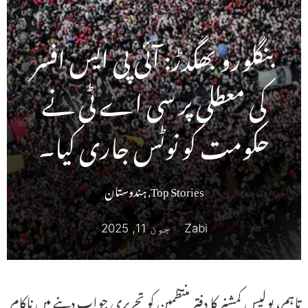
بنگلورو بھگدڑ: آئی پی ایس افسر
کی معطلی پر سی اے ٹی نے
حکومت کو نوٹس جاری کیا۔
Top Stories
,
ہندوستان
Zabi
جون 11, 2025
تاہم، پولیس کمشنر کا دفتر منتظمین کو تحریری جواب دینے میں ناکام