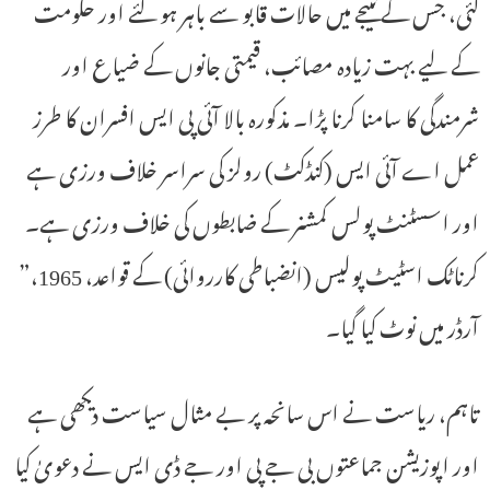
گئی، جس کے نتیجے میں حالات قابو سے باہر ہو گئے اور حکومت
کے لیے بہت زیادہ مصائب، قیمتی جانوں کے ضیاع اور
شرمندگی کا سامنا کرنا پڑا۔ مذکورہ بالا آئی پی ایس افسران کا طرز
عمل اے آئی ایس (کنڈکٹ) رولز کی سراسر خلاف ورزی ہے
اور اسسٹنٹ پولس کمشنر کے ضابطوں کی خلاف ورزی ہے۔
کرناٹک اسٹیٹ پولیس (انضباطی کارروائی) کے قواعد، 1965،”
آرڈر میں نوٹ کیا گیا۔
تاہم، ریاست نے اس سانحہ پر بے مثال سیاست دیکھی ہے
اور اپوزیشن جماعتوں بی جے پی اور جے ڈی ایس نے دعویٰ کیا