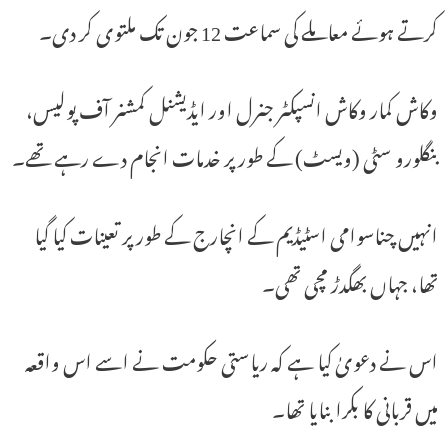
کرتے ہوئے معاملے کی سماعت 12 جون تک ملتوی کر دی۔
وکاش کمار وکاش انسپکٹر جنرل اور ایڈیشنل کمشنر آف پولیس،
بنگلورو سٹی (ویسٹ) کے طور پر خدمات انجام دے رہے تھے۔
انہیں چناسوامی اسٹیڈیم کے انچارج کے طور پر تعینات کیا گیا
تھا، جہاں بھگدڑ مچی تھی۔
اس نے دعویٰ کیا ہے کہ ریاستی حکومت نے اسے اس واقعہ
میں قربانی کا بکرا بنایا تھا۔