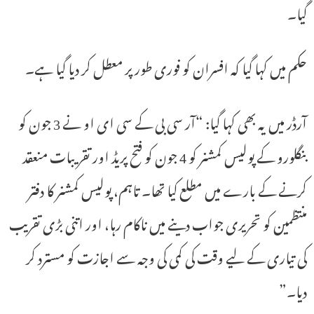
گیا۔
حکم میں کہا گیا کہ افسران کو فوری طور پر معطل کر دیا گیا ہے۔
آرڈر میں یہ بھی کہا گیا: “آر سی بی کے سی ای او نے 3 جون کو
بنگلورو کے پولیس کمشنر کو 4 جون کو فتح پریڈ اور تقریبات منعقد
کرنے کے بارے میں مطلع کیا تھا۔ تاہم، پولیس کمشنر کا دفتر
منتظمین کو تحریری جواب دینے میں ناکام رہا، اور اتنی بڑی تقریب
کی تیاری کے لیے وقت کی کمی کی وجہ سے اجازت کو مسترد کر
دیا۔”