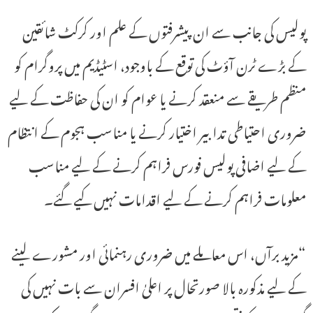
پولیس کی جانب سے ان پیشرفتوں کے علم اور کرکٹ شائقین
کے بڑے ٹرن آؤٹ کی توقع کے باوجود، اسٹیڈیم میں پروگرام کو
منظم طریقے سے منعقد کرنے یا عوام کو ان کی حفاظت کے لیے
ضروری احتیاطی تدابیر اختیار کرنے یا مناسب ہجوم کے انتظام
کے لیے اضافی پولیس فورس فراہم کرنے کے لیے مناسب
معلومات فراہم کرنے کے لیے اقدامات نہیں کیے گئے۔
“مزید برآں، اس معاملے میں ضروری رہنمائی اور مشورے لینے
کے لیے مذکورہ بالا صورتحال پر اعلیٰ افسران سے بات نہیں کی