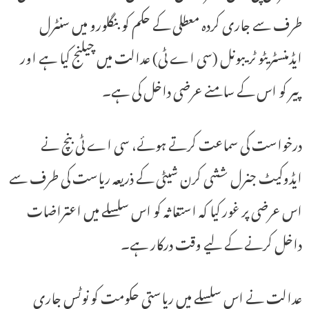
طرف سے جاری کردہ معطلی کے حکم کو بنگلورو میں سنٹرل
ایڈمنسٹریٹو ٹریبونل (سی اے ٹی) عدالت میں چیلنج کیا ہے اور
پیر کو اس کے سامنے عرضی داخل کی ہے۔
درخواست کی سماعت کرتے ہوئے، سی اے ٹی بنچ نے
ایڈوکیٹ جنرل ششی کرن شیٹی کے ذریعہ ریاست کی طرف سے
اس عرضی پر غور کیا کہ استغاثہ کو اس سلسلے میں اعتراضات
داخل کرنے کے لیے وقت درکار ہے۔
عدالت نے اس سلسلے میں ریاستی حکومت کو نوٹس جاری