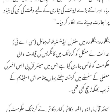
رہا، اور اتنے بڑے ایونٹ کی تیاری کے لیے وقت کی کمی کی بنیاد
پر اجازت دینے سے انکار کر دیا۔”
بنگلورو: بنگلورو میں سنٹرل ایڈمنسٹریٹو ٹریبونل (سی اے ٹی)
عدالت نے منگل کو کرناٹک میں کانگریس کی قیادت والی
حکومت کو نوٹس جاری کیا ہے جس میں سینئر آئی پی ایس افسر کی
معطلی کے سلسلے میں گزشتہ ہفتے یہاں چناسوامی اسٹیڈیم کے
قریب بھگدڑ مچ گئی تھی۔
سینئر آئی پی ایس افسر وکاش کمار وکاش نے کرناٹک حکومت کی