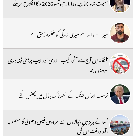
امیت شاہ بھارتیہ ودیا پار مہوتسو 2026ء کا افتتاح کرینگے
میرے والد سے میری زندگی کو خطرہ لاحق ہے
تلنگانہ میں آج سے آٹو، کیب ، لاری اور ایپ پر مبنی ڈیلیوری
سرویس بند
ٹرمپ ایران جنگ کے خطرناک جال میں پھنس گئے
آبنائے ہرمز میں جہازوں سے سرویس فیس وصولی کا منصوبہ
،آمد ورفت میں کمی