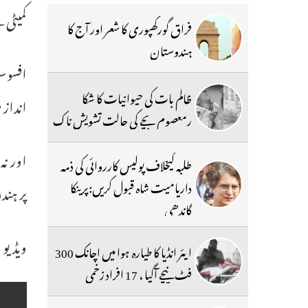
کمیٹی 
فراق گورکھپوری کا شعر اور آج کا
ہندوستان
افسوسن
ظالم بات کی حیوانیات کا شکا
انداز 
رمعصوم بچے کی حالت تشویش ناک
اور نہ
طلبہ کیخلاف پولیس کارروائی کی ذمہ
داریامیت شاہ قبول کریں:پرینکا
پر ہند
گاندھی
ویڈیو 
ایئر انڈیا کا طیارہ ہوا میں اچانک 300
فٹ نیچے آگیا ، 17 افراد زخمی