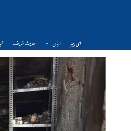
Ski
t
conten
ای پیپر
زبان
حدیث شریف
شہر