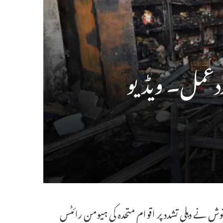
ا ردعمل۔ ویڈیو
وتوش نے دہلی تشدد پر اقوام متحدہ کی ہیومن رائٹس