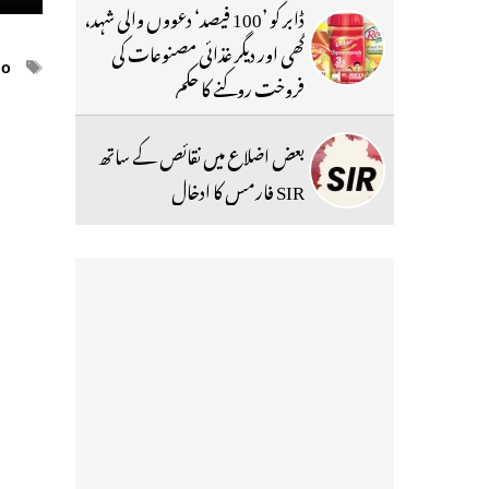
ڈابر کو ’100 فیصد‘ دعووں والی شہد،
گھی اور دیگر غذائی مصنوعات کی
ags
eo
فروخت روکنے کا حکم
بعض اضلاع میں نقائص کے ساتھ
SIR فارمس کا ادخال