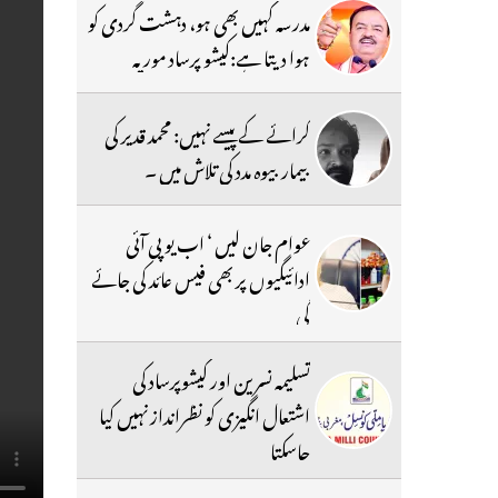
مدرسہ کہیں بھی ہو، دہشت گردی کو
ہوا دیتا ہے:کیشو پرساد موریہ
کرائے کے پیسے نہیں: محمد قدیر کی
بیمار بیوہ مدد کی تلاش میں ۔
عوام جان لیں ‘ اب یو پی آئی
ادائیگیوں پر بھی فیس عائد کی جائے
گی
تسلیمہ نسرین اور کیشوپرساد کی
اشتعال انگیزی کو نظرانداز نہیں کیا
جاسکتا