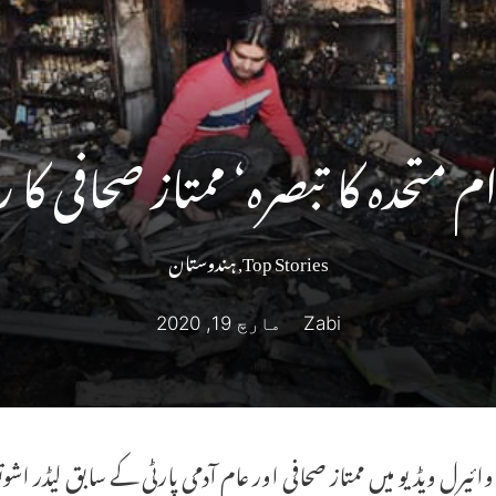
وام متحدہ کا تبصرہ‘ ممتاز صحافی ک
Top Stories
,
ہندوستان
Zabi
مارچ 19, 2020
 وائیرل ویڈیو میں ممتاز صحافی اور عام آدمی پارٹی کے سابق لیڈر اش