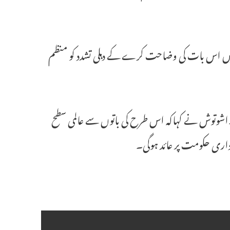
ہ میں اس بات کی وضاحت کرے کے دہلی تشدد کو منظم
ے۔اشوتوش نے کہاکہ اس طرح کی باتوں سے عالمی سطح
ہ داری حکومت پر عائد ہوگی۔