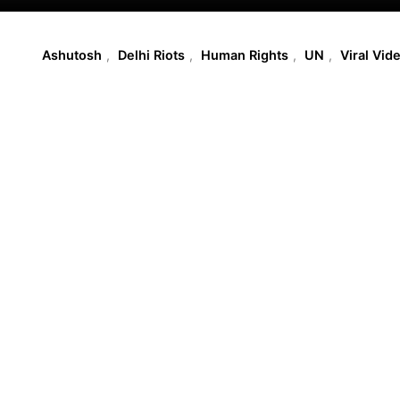
T
Ashutosh
,
Delhi Riots
,
Human Rights
,
UN
,
Viral Vid