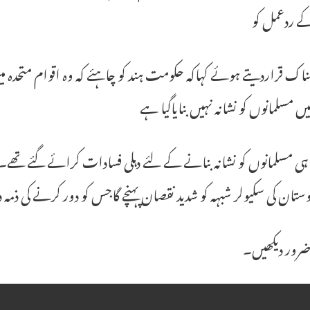
کے ردعمل کو
اک قراردیتے ہوئے کہاکہ حکومت ہند کو چاہئے کہ وہ اقوام متحد
میں مسلمانوں کو نشانہ نہیں بنایاگیا ہے
 ہی مسلمانوں کو نشانہ بنانے کے لئے دہلی فسادات کرائے گئے تھ
وستان کی سکیولر شبہہ کو شدید نقصان پہنچے گاجس کو دور کرنے کی ذم
ضرور دیکھیں۔