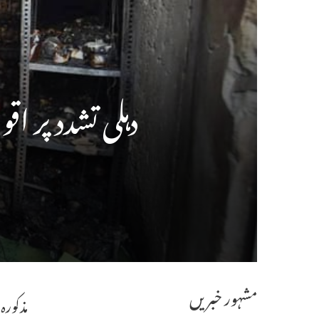
دہلی تشدد پر اق
مشہور خبریں
مذکورہ