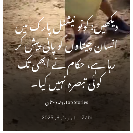
دیکھیں: کونو نیشنل پارک میں
انسان چیتاوں کو پانی پیش کر
رہا ہے، حکام نے ابھی تک
کوئی تبصرہ نہیں کیا۔
Top Stories
,
ہندوستان
Zabi
اپریل 6, 2025