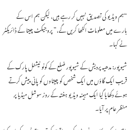
“ہم ویڈیو کی تصدیق نہیں کر رہے ہیں، لیکن ہم اس کے
بارے میں معلومات اکٹھا کریں گے،” پروجیکٹ چیتا کے ڈائریکٹر
نے کہا۔
شیوپور: مدھیہ پردیش کے شیوپور ضلع کے کونو نیشنل پارک کے
قریب ایک گاؤں میں ایک شخص کو چیتاوں کو پانی پیش کرتے
ہوئے دکھایا گیا ایک مبینہ ویڈیو ہفتہ کے روز سوشل میڈیا پر
منظر عام پر آیا۔