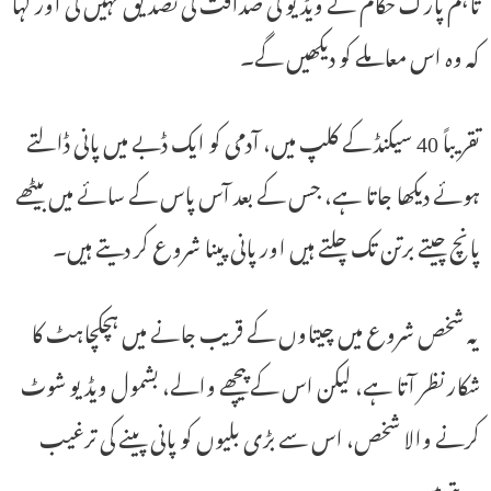
تاہم پارک حکام نے ویڈیو کی صداقت کی تصدیق نہیں کی اور کہا
کہ وہ اس معاملے کو دیکھیں گے۔
تقریباً 40 سیکنڈ کے کلپ میں، آدمی کو ایک ڈبے میں پانی ڈالتے
ہوئے دیکھا جاتا ہے، جس کے بعد آس پاس کے سائے میں بیٹھے
پانچ چیتے برتن تک چلتے ہیں اور پانی پینا شروع کر دیتے ہیں۔
یہ شخص شروع میں چیتاوں کے قریب جانے میں ہچکچاہٹ کا
شکار نظر آتا ہے، لیکن اس کے پیچھے والے، بشمول ویڈیو شوٹ
کرنے والا شخص، اس سے بڑی بلیوں کو پانی پینے کی ترغیب
دیتے ہیں۔