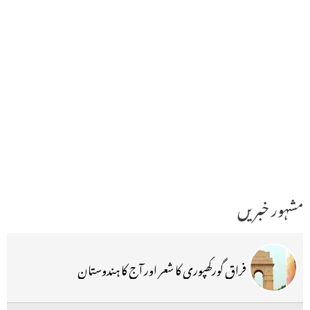
مشہور خبریں
فراق گورکھپوری کا شعر اور آج کا ہندوستان