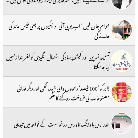
عوام جان لیں ‘ اب یو پی آئی ادائیگیوں پر بھی فیس عائد کی
جائے گی
تسلیمہ نسرین اور کیشوپرساد کی اشتعال انگیزی کو نظرانداز نہیں
کیا جاسکتا
ڈابر کو ’100 فیصد‘ دعووں والی شہد، گھی اور دیگر غذائی
مصنوعات کی فروخت روکنے کا حکم
اندراماں ہا ؤزنگ ٹاورس درخواست کے قواعد میں تبدیلی