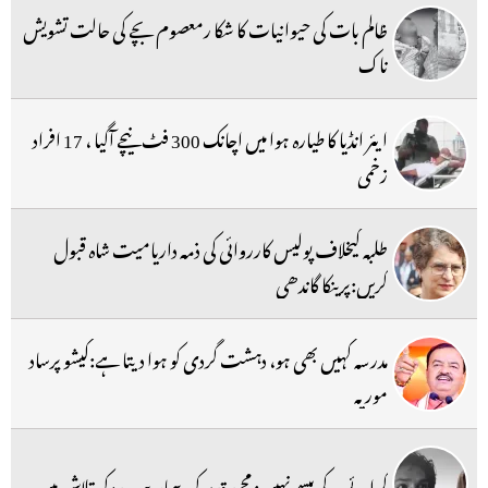
ظالم بات کی حیوانیات کا شکا رمعصوم بچے کی حالت تشویش
ناک
ایئر انڈیا کا طیارہ ہوا میں اچانک 300 فٹ نیچے آگیا ، 17 افراد
زخمی
طلبہ کیخلاف پولیس کارروائی کی ذمہ داریامیت شاہ قبول
کریں:پرینکا گاندھی
مدرسہ کہیں بھی ہو، دہشت گردی کو ہوا دیتا ہے:کیشو پرساد
موریہ
کرائے کے پیسے نہیں: محمد قدیر کی بیمار بیوہ مدد کی تلاش میں ۔