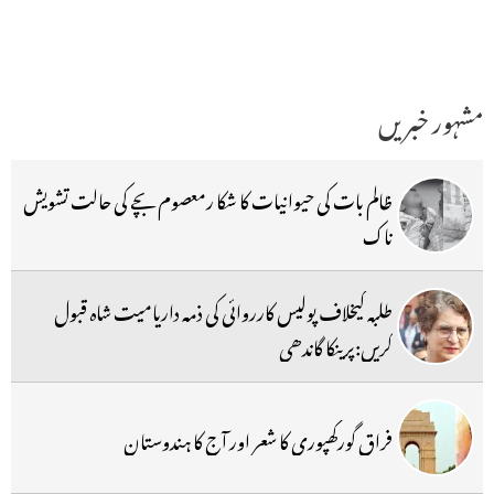
مشہور خبریں
ظالم بات کی حیوانیات کا شکا رمعصوم بچے کی حالت تشویش
ناک
طلبہ کیخلاف پولیس کارروائی کی ذمہ داریامیت شاہ قبول
کریں:پرینکا گاندھی
فراق گورکھپوری کا شعر اور آج کا ہندوستان