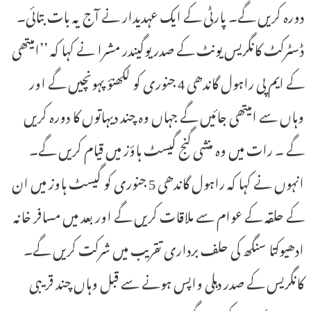
دورہ کریں گے۔ پارٹی کے ایک عہدیدار نے آج یہ بات بتائی۔
ڈسٹرکٹ کانگریس یونٹ کے صدر یوگیندر مشرا نے کہا کہ ’’امیتھی
کے ایم پی راہول گاندھی 4 جنوری کو لکھنؤ پہونچیں گے اور
وہاں سے امیتھی جائیں گے جہاں وہ چند دیہاتوں کا دورہ کریں
گے ۔ رات میں وہ منشی گنج گیسٹ ہاؤز میں قیام کریں گے۔
انہوں نے کہا کہ راہول گاندھی 5 جنوری کو گیسٹ ہاوز میں ان
کے حلقہ کے عوام سے ملاقات کریں گے اور بعد میں مسافر خانہ
ادھیوکتا سنگھ کی حلف برداری تقریب میں شرکت کریں گے۔
کانگریس کے صدر دہلی واپس ہونے سے قبل وہاں چند قریبی