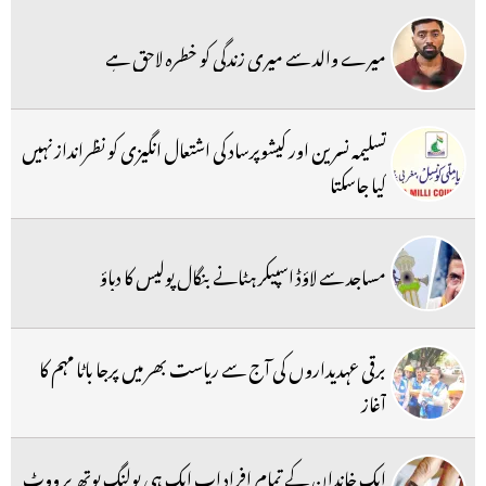
میرے والد سے میری زندگی کو خطرہ لاحق ہے
تسلیمہ نسرین اور کیشوپرساد کی اشتعال انگیزی کو نظرانداز نہیں
کیا جاسکتا
مساجد سے لاؤڈ اسپیکر ہٹانے بنگال پولیس کا دباؤ
برقی عہدیداروں کی آج سے ریاست بھر میں پرجا باٹا مہم کا
آغاز
ایک خاندان کے تمام افراد اب ایک ہی پولنگ بوتھ پر ووٹ