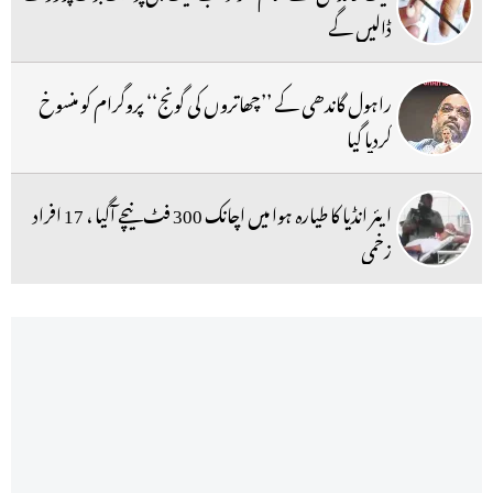
ڈالیں گے
راہول گاندھی کے ’’چھاتروں کی گونج‘‘ پروگرام کو منسوخ
کردیا گیا
ایئر انڈیا کا طیارہ ہوا میں اچانک 300 فٹ نیچے آگیا ، 17 افراد
زخمی