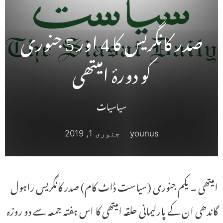
صدر کانگریس کا 4 اور 5 جنوری
کو دورۂ امیتھی
سیاسیات
younus
جنوری 1, 2019
امیتھی ۔ یکم جنوری (سیاست ڈاٹ کام) صدر کانگریس راہول
گاندھی ان کے پارلیمانی حلقہ امیتھی کا اس ہفتہ جمعہ سے دو روزہ