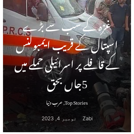
غزہ کے سب سے بڑے
اسپتال کے قریب ایمبولنس
کے قافلے پر اسرائیلی حملے میں
5جاں بحق
Top Stories
,
عرب دنیا
Zabi
نومبر 4, 2023