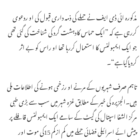
مذکورہ ائی ڈی ایف نے حملے کی ذمہ داری قبول کی او ردعوی
کررہی ہے کہ ”ایک حماس کادہشت گرد کی شناخت کی گئی تھی
جو ایک ایمبولنس کا استعمال کررہا تھا او راس کو بے اثر
کردیاگیاہے“۔
تاہم صرف شہریوں کے مرنے او رزخمی ہونے کی اطلاعات ملی
ہیں۔الجزیرہ کی خبر کے مطابق غزہ شہر میں سب سے بڑی طبی
مرکز الشفا اسپتال کی گیٹ کے سامے ایک ایمبولنس قافلے پر
پیش ائے اسرائیلی فضائی حملے میں کم ازکم 15کی موت اور