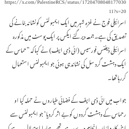
https://x.com/PalestineRCS/status/17204708048177030
11?s=20
اسرائیلی فوج نے غزہ شہر میں ایک ایمبولنس کونشانہ بنانے کی
تصدیق کی ہے۔جمعہ دیر گئے ایکس پر ایک پوسٹ میں مذکورہ
اسرائیلی ڈیفنس فورسیس (ائی ڈی ایف) نے کہاکہ ”حماس کے
ایک دہشت گرد سل کی نشاندہی ہوئی جو ایمبولنس استعمال
کررہاتھا۔
جواب میں ائی ڈی ایف کے فضائی طیاروں نے حملہ کیا او
رحماس کے دہشت گردوں کوبے اثر کردیا‘ جو ایمبولنس سے
اپنی کاروائیاں انجام دے رہے تھے۔ ہمارا استدلال یہ ہے کہ