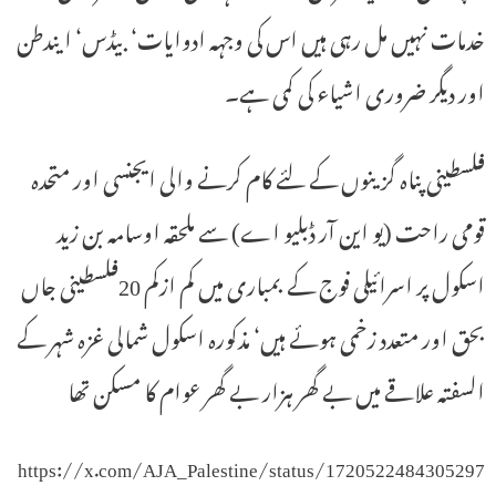
خدمات نہیں مل رہی ہیں اس کی وجہہ ادوایات‘ بیڈس‘ ایندطن
اور دیگر ضروری اشیاء کی کمی ہے۔
فلسطینی پناہ گزینوں کے لئے کام کرنے والی ایجنسی اور متحدہ
قومی راحت (یو این آر ڈبلیو اے) سے ملحقہ اوسامہ بن زید
اسکول پر اسرائیلی فوج کے بمباری میں کم ازکم 20فلسطینی جاں
بحق اور متعدد زخمی ہوئے ہیں‘ مذکورہ اسکول شمالی غزہ شہر کے
السفتہ علاقے میں بے گھر ہزار بے گھر عوام کا مسکن تھا
https://x.com/AJA_Palestine/status/1720522484305297