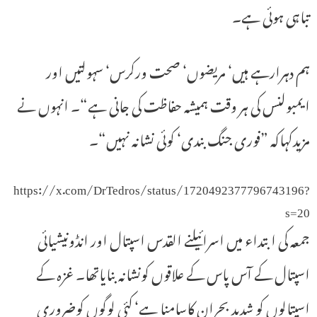
تباہی ہوئی ہے۔
ہم دہرارہے ہیں‘ مریضوں‘ صحت ورکرس‘ سہولتیں اور
ایمبولنس کی ہر وقت ہمیشہ حفاظت کی جانی ہے“۔ انہوں نے
مزیدکہاکہ ”فوری جنگ بندی‘ کوئی نشانہ نہیں“۔
https://x.com/DrTedros/status/1720492377796743196?
s=20
جمعہ کی ابتداء میں اسرائیلنے القدس اسپتال اور انڈونیشیائی
اسپتال کے آس پاس کے علاقوں کونشانہ بنایاتھا۔ غزہ کے
اسپتالوں کو شدید بحران کاسامنا ہے‘ کئی لوگوں کوضروری