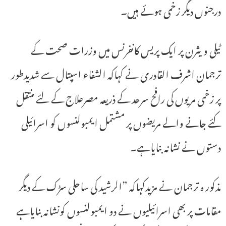
درجنوں دیگر زخمی ہوئے ہیں۔
ٹیلی ویثرن پر ایک پریس کانفرنس میں وزرات صحت کے
ترجمان اشرف القادری نے کہاکہ الشفاء اسپتال سے شدیدطور
پر زخمی مریوں کی رافح سرحد کے ذریعہ مصرعلاج کے لئے منتقل
کئے جانے والے مریضوں پر مشتمل ایمبولنسوں کو اسرائیلی
دستوں نے نشانہ بنایاہے۔
مذکور ہ ترجمان نے مزیدکہاکہ ”الرشید کی ساحلی سڑک کے دیگر
مقامات پر بھی اسرائیلیوں نے دو ایمبولنسوں کونشانہ بنایاہے