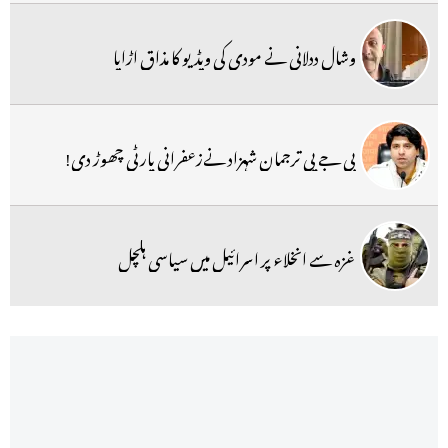
وشال ددلانی نے مودی کی ویڈیو کا مذاق اڑایا
بی جے پی ترجمان شہزاد نےزعفرانی پارٹی چھوڑ دی!
غزہ سے انخلاء پر اسرائیل میں سیاسی ہلچل