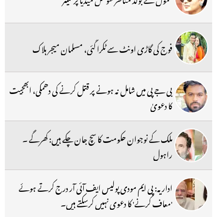
فوج کی گاڑی اونٹ سے ٹکرا گئی، مسلمان میجر ہلاک
بی جے پی میں شامل نہ ہونے پر قتل کرنے کی دھمکی، ابھجیت
کا دعویٰ
ملک کے نوجوان حکومت کا سچ جان چکے ہیں: کھرگے ۔
راہول
اداریہ: پی ایم مودی پولیس ایف آئی آر درج کرتے ہوئے
'معاف کرنے' کا دعوی نہیں کرسکتے ہیں۔