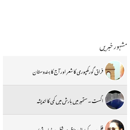
مشہور خبریں
فراق گورکھپوری کا شعر اور آج کا ہندوستان
اگست ۔ ستمبر میں بارش میں کمی کا اندیشہ
فلموں کے بولڈ مناظر سوشل میڈیا پر شیئر