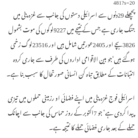
481?s=20
پچھلے 29دنوں سے اسرائیلی دستوں کی جانب سے غزہ پٹی میں
جنگ جاری ہے جس کے نتیجے میں 9227لوگوں کی موت بشمول
3826بچے اور 2405عورتیں شامل ہیں اور 23516لوگ زخمی
ہوگئے ہیں‘جو بین الاقوامی اداروں کی طرف سے جاری کردہ
انتبانات کے مطابق تباہ کن انسانی صورتحال کا سبب بنا ہے۔
اسرائیلی فوج غزہ پٹی میں اپنے فضائی او رزمینی حملوں میں تیزی
پیدا کردی ہے‘ جو 7اکتوبر کے روز حماس کی جانب سے اچانک
حملے کے بعد جاری فضائی حملے کا نتیجہ ہے۔