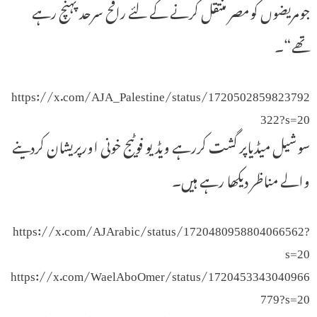
جومریضوں کومصر منتقل کرنے کے لئے رافح سرحد پہنچ رہے
تھے“۔
https://x.com/AJA_Palestine/status/1720502859823792
322?s=20
سوشیل میڈیاپر گشت کررہے ویڈیو فوٹیج خونی اورپریشان کردینے
والے مناظر دیکھا رہے ہیں۔
https://x.com/AJArabic/status/1720480958804066562?
s=20
https://x.com/WaelAboOmer/status/1720453343040966
779?s=20