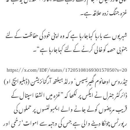
غزہ جنگ زدہ علاقہ ہے۔
شہریوں سے بارہا کہاجارہا ہے کہ وہ اپنی خود کی حفاظت کے لئے
جنوبی حصہ کوخالی کرنے کے لئے کہاجارہا ہے“۔
https://x.com/IDF/status/1720510816930157050?s=20
تیڈروس ادھانوم گھیریسیس‘ ورلڈ ہیلتھ آرگنائزیشن (ڈبلیوایچ او)
ڈائرکٹر جنرل نے ایکس پر لکھا کہ ”غزہ میں الشفا اسپتال کے
قریب مریضوں کولے جانے والے ایمبولنسوں پر حملوں کی
رپورٹس چونکا دینے والی ہے جس کی وجہہ سے اموات‘ زخمی اور