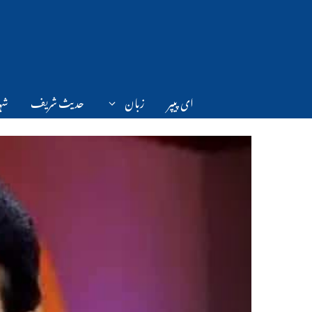
Ski
t
conten
ای پیپر
زبان
حدیث شریف
شہر