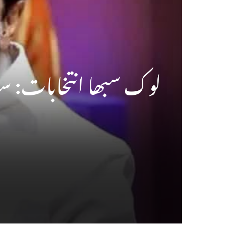
لوک سبھا انتخابات: سٹا