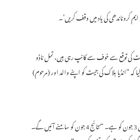
ایم کروناندھی کی یاد میں وقف کریں’۔
کست کی توقع سے خوف سے کانپ رہی ہیں، تمل ناڈو
کہ “انڈیا بلاک کی جیت کو اپنے والد اور (مرحوم)
اتوار کو ایک بیان میں، سٹالن نے کہا کہ ایم کروناندھی کی صد سالہ پیدائش 3 جون کو ہے۔ “نتائج 4 جون کو سامنے آئیں گے۔