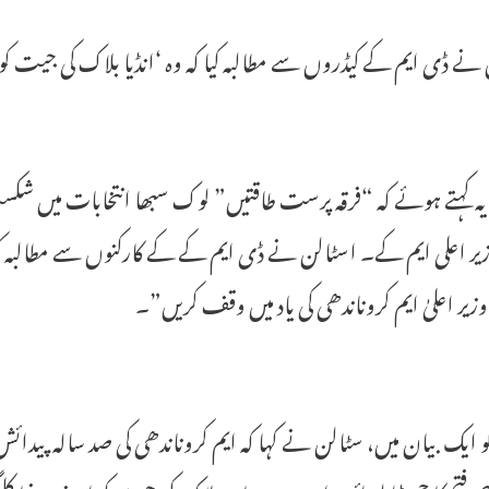
نے ڈی ایم کے کیڈروں سے مطالبہ کیا کہ وہ ‘انڈیا بلاک کی جیت کو 
یہ کہتے ہوئے کہ “فرقہ پرست طاقتیں” لوک سبھا انتخابات میں ش
ر اعلی ایم کے۔ اسٹالن نے ڈی ایم کے کے کارکنوں سے مطالبہ کیا 
زیر اعلیٰ ایم کروناندھی کی یاد میں وقف کریں”۔