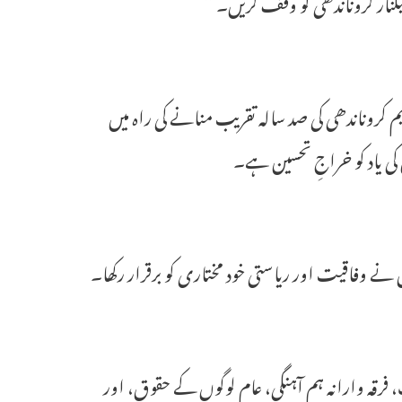
لیگنار کروناندھی کو وقف کریں۔ “
 کروناندھی کی صد سالہ تقریب منانے کی راہ میں
ی یاد کو خراجِ تحسین ہے۔
 نے وفاقیت اور ریاستی خود مختاری کو برقرار رکھا۔
فرقہ وارانہ ہم آہنگی، عام لوگوں کے حقوق، اور