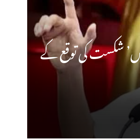
قتیں’ شکست کی توقع کے