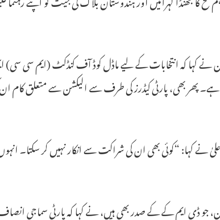
م فتح کا جھنڈا لہرائیں اور ہندوستان بلاک کی جیت کو اپنے رہنما ک
 نے کہا کہ انتخابات کے لیے ماڈل کوڈ آف کنڈکٹ (ایم سی سی) ایم
ے۔ پھر بھی، پارٹی کیڈرز کی طرف سے الیکشن سے متعلق کام ان ک
علیٰ نے کہا: “کوئی بھی ان کی شراکت سے انکار نہیں کر سکتا۔ انہوں
، جو ڈی ایم کے کے صدر بھی ہیں، نے کہا کہ پارٹی سماجی انصاف، 