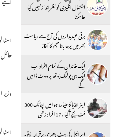
آئیے ہ
اشتعال انگیزی کو نظرانداز نہیں کیا
جاسکتا
برقی عہدیداروں کی آج سے ریاست
اسٹالن
بھر میں پرجا باٹا مہم کا آغاز
حائل ہ
ایک خاندان کے تمام افراد اب
ایک ہی پولنگ بوتھ پر ووٹ ڈالیں
گے
وزیر ا
ایئر انڈیا کا طیارہ ہوا میں اچانک 300
فٹ نیچے آگیا ، 17 افراد زخمی
اسٹالن
اسرائیل کی ہٹ دھرمی برقرار، نیتن