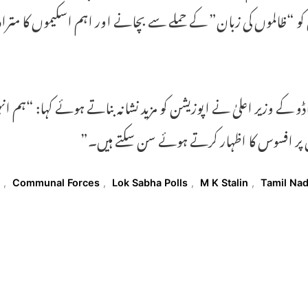
 کو “ظالموں کی زبان” کے حملے سے بچانے اور اہم اسکیموں کا م
ڈو کے وزیر اعلیٰ نے اپوزیشن کو مزید نشانہ بناتے ہوئے کہا: “ہم 
 پر افسوس کا اظہار کرتے ہوئے سن سکتے ہیں۔”
T
r
,
Communal Forces
,
Lok Sabha Polls
,
M K Stalin
,
Tamil Na