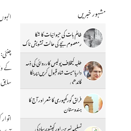
مشہور خبریں
انہوں 
ظالم بات کی حیوانیات کا شکا
رمعصوم بچے کی حالت تشویش ناک
چنئی: 
طلبہ کیخلاف پولیس کارروائی کی ذمہ
کے وزی
داریامیت شاہ قبول کریں:پرینکا
سابق و
گاندھی
فراق گورکھپوری کا شعر اور آج کا
ہندوستان
تسلیمہ نسرین اور کیشوپرساد کی