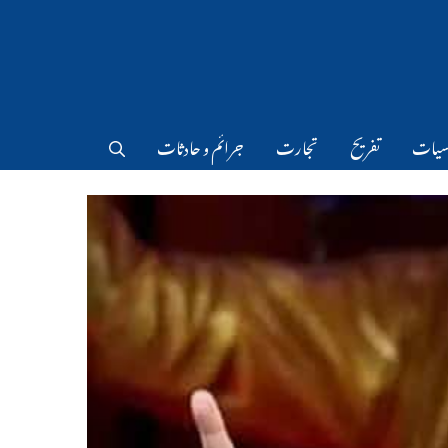
سیات
تفریح
تجارت
جرائم و حادثات