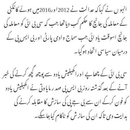
انہو ں نے کہاکہ عدالت نے 2012اور2016میں ہوئے کانکنی
کے معاملہ کی جانچ کا حکم کب دیاتھا جب کہ سی بی ائی کو معاملہ کی
جانچ اسوقت یاد ائی جب سماج وادی پارٹی اور بی ایس پی کے
درمیان سیاسی اتحاد ہوگیا۔
سی بی ائی کے چھاپے اوراکھیلیش یادو سے پوچھ گچھ کرنے کی خبر
آنے کے بعد گذشتہ روز بی ایس پی صد ر مایاوتی نے اکھیلیش یادو
کو فون کرکے ان سے بی جے پی کی سازش کا مقابلہ کرنے کی
ہدایت دی تاکہ ان کی ساز ش کو ناکام کیاجاسکے۔