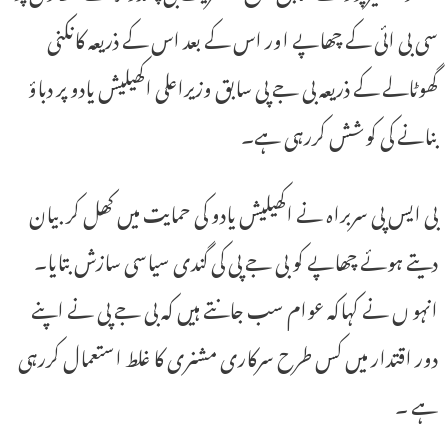
سی بی ائی کے چھاپے اور اس کے بعد اس کے ذریعہ کانکنی
گھوٹالے کے ذریعہ بی جے پی سابق وزیراعلی اکھیلیش یادو پر دباؤ
بنانے کی کوشش کررہی ہے۔
بی ایس پی سربراہ نے اکھیلیش یادو کی حمایت میں کھل کر بیان
دیتے ہوئے چھاپے کو بی جے پی کی گندی سیاسی سازش بتایا۔
انہو ں نے کہاکہ عوام سب جانتے ہیں کہ بی جے پی نے اپنے
دور اقتدار میں کس طرح سرکاری مشنری کا غلط استعمال کررہی
ہے ۔