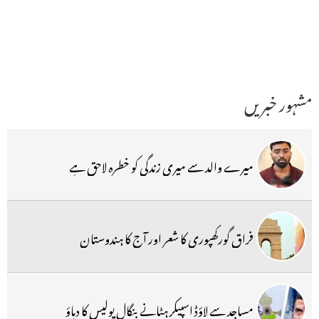
مشہور خبریں
میرے والد سے میری زندگی کو خطرہ لاحق ہے
فراق گورکھپوری کا شعر اور آج کا ہندوستان
مساجد سے لاؤڈ اسپیکر ہٹانے بنگال پولیس کا دباؤ