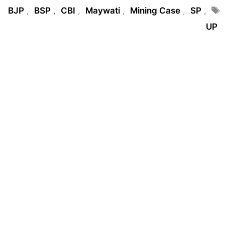
Tags
BJP
,
BSP
,
CBI
,
Maywati
,
Mining Case
,
SP
,
UP