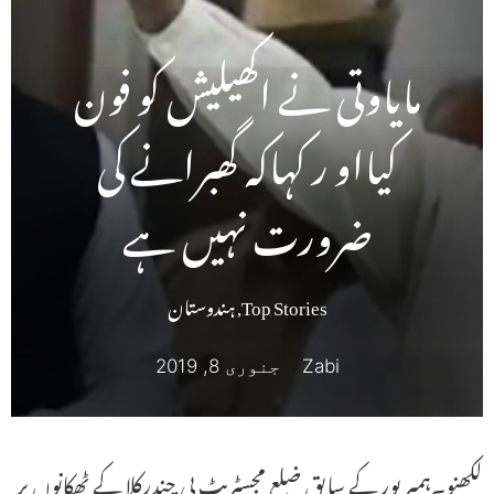
مایاوتی نے اکھیلیش کو فون
کیااو ر کہاکہ گھبرانے کی
ضرورت نہیں ہے
Top Stories
,
ہندوستان
Zabi
جنوری 8, 2019
لکھنو۔ہمیر پور کے سابق ضلع مجسٹریٹ بی چندرکلا کے ٹھکانوں پر