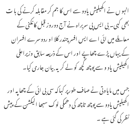
انہو ں نے اکھیلیش یادو سے اس کا جم کر مقابلہ کرنے کی با ت
بھی کہی۔ بی ایس پی سربراہ نے آج دوروز قبل کانکنی کے
معاملے میں ائی اے ایس افسر چندر کلا او ردوسرے افسران
کے یہاں پڑے چھاپے اور اس کے ذریعہ سابق وزیراعلی
اکھیلیش یاد و سے پوچھ گچھ کو لے کر یہ بیان جاری کیا۔
جس میں مایاوتی نے صاف طورپر کہاکہ سی بی ائی کے چھاپہ اور
اکھیلیش یادو سے پوچھ تاچھ کی دھمکی لوک سبھا الیکشن کے پیش
نظر کی گئی ہے ۔