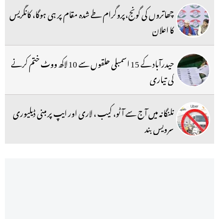
چھاتروں کی گونج،پروگرام طے شدہ مقام پر ہی ہوگا، کانگریس
کا اعلان
حیدرآباد کے 15 اسمبلی حلقوں سے 10 لاکھ ووٹ ختم کرنے
کی تیاری
تلنگانہ میں آج سے آٹو، کیب ، لاری اور ایپ پر مبنی ڈیلیوری
سرویس بند