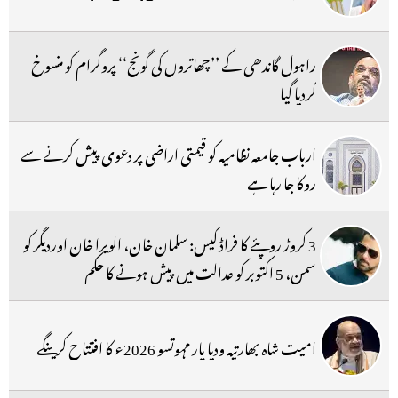
راہول گاندھی کے ’’چھاتروں کی گونج‘‘ پروگرام کو منسوخ
کردیا گیا
ارباب جامعہ نظامیہ کو قیمتی اراضی پر دعوی پیش کرنے سے
روکا جا رہا ہے
3 کروڑ روپئے کا فراڈ کیس: سلمان خان، الویرا خان اوردیگر کو
سمن، 5 اکتوبر کو عدالت میں پیش ہونے کا حکم
امیت شاہ بھارتیہ ودیا پار مہوتسو 2026ء کا افتتاح کرینگے