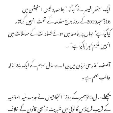
ایک سینئر افیسر نے کہاکہ ”جامعہ پولیس اسٹیشن میں
16ڈسمبر2019کے روز درج مقدمہ کے تحت انہیں گرفتار
کیاگیاہے‘ جہاں پر جامعہ میں ہوئے فسادات کے معاملات میں
انہیں ملزم ٹہرایاگیاہے“۔
آصف‘ فارسی زبان میں بی اے سال سوم کے ایک 24سالہ
طالب علم ہے۔
پچھلے سال15ڈسمبر کے روز‘ احتجاجیوں نے جامعہ ملیہ اسلامیہ
کے قریب فرینڈس کالونی میں شہریت ترمیمی قانون کے خلاف