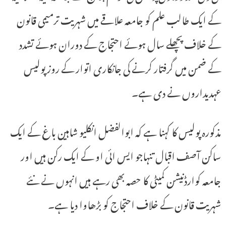
کے ایک طالب علم کو جامعہ علاقے میں شہریت ترمیمی قانون
کے خلاف پچھلے سال ہوئے احتجاج کے دوران ہوئے تشدد
کے ضمن میں گرفتار کرنے کی جانکاری اتوار کے روز پولیس
عہدیداروں نے دی ہے۔
مذکورہ پولیس کا کہنا ہے کہ ابوالفضل انکلیو شاہین باغ کے ایک
ساکن آصف اقبال تنہاجو ایس ائی او کے ایک رکن ہیں اور
جامعہ کوارڈنیشن کمیٹی کا حصہ بھی رہے ہیں انہوں نے نئے
شہریت قانون کے خلاف احتجاج کو بڑھاوا دیا ہے۔