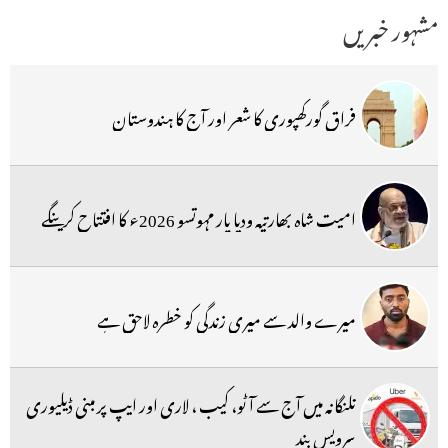
مشہور خبریں
فراق گورکھپوری کا شعر اور آج کا ہندوستان
امیت شاہ بھارتیہ ودیا پار مہوتسو 2026ء کا افتتاح کرینگے
میرے والد سے میری زندگی کو خطرہ لاحق ہے
تلنگانہ میں آج سے آٹو، کیب ، لاری اور ایپ پر مبنی ڈیلیوری
سرویس بند