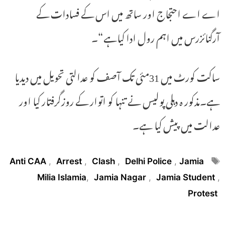
اے اے احتجاج اور ساتھ میں اس کے فسادات کے
آرگنائزرس میں اہم رول ادا کیاہے“۔
ساکت کورٹ میں 31مئی تک آصف کو عدالتی تحویل میں دیدیا
ہے۔مذکور ہ دہلی پولیس نے تنہا کو اتوار کے روزگرفتار کیا اور
عدالت میں پیش کیا ہے۔
Tags
Anti CAA
,
Arrest
,
Clash
,
Delhi Police
,
Jamia
Milia Islamia
,
Jamia Nagar
,
Jamia Student
,
Protest