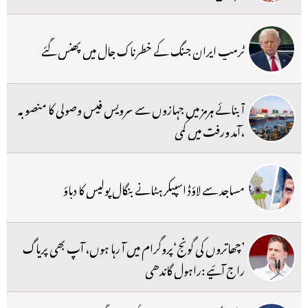
ٹرمپ ایران جنگ کے خطرناک جال میں پھنس گئے
آبنائے ہرمز میں جہازوں سے سرویس فیس وصولی کا منصوبہ
،آمد ورفت میں کمی
مساجد سے لاؤڈ اسپیکر ہٹانے بنگال پولیس کا دباؤ
’چھاتروں کی گونج‘پروگرام میں آ رہا ہوں، آپ بھی پریاگ
راج آئیے :راہول گاندھی