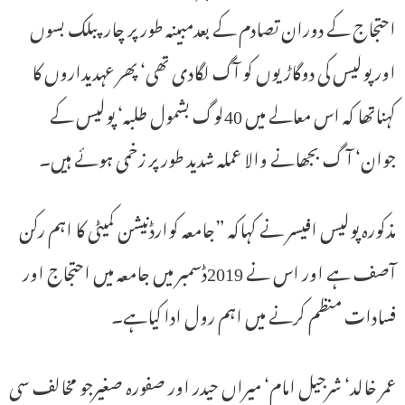
احتجاج کے دوران تصادم کے بعدمبینہ طور پر چار پبلک بسوں
اور پولیس کی دوگاڑیوں کو آگ لگادی تھی‘ پھر عہدیداروں کا
کہناتھا کہ اس معالے میں 40لوگ بشمول طلبہ‘ پولیس کے
جوان‘ آ گ بجھانے والا عملہ شدید طور پر زخمی ہوئے ہیں۔
مذکورہ پولیس افیسر نے کہاکہ ”جامعہ کوارڈنیشن کمیٹی کا اہم رکن
آصف ہے اور اس نے 2019ڈسمبر میں جامعہ میں احتجاج اور
فسادات منظم کرنے میں اہم رول ادا کیاہے۔
عمر خالد‘ شرجیل امام‘ میراں حیدر اور صفورہ صغیرجو مخالف سی