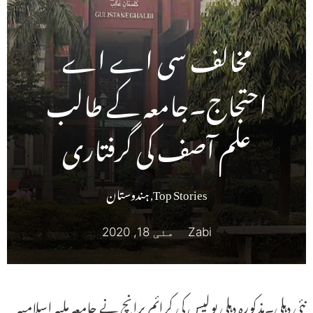
مخالف سی اے اے
احتجاج۔جامعہ کے طالب
علم آصف کی گرفتاری
Top Stories
,
ہندوستان
Zabi
مئی 18, 2020
نئی دہلی۔مذکورہ دہلی پولیس کی کرائم برانچ نے جامعہ ملیہ اسلامیہ