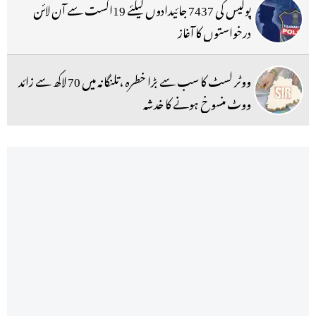
پولیس کی 7437 جائیدادوں کیلئے 19اگست سے آن لائن
درخواستوں کا آغاز
ووٹر لسٹ کا سب سے بڑا خطرہ ،تلنگانہ میں 70 لاکھ سے زائد
ووٹ منسوخ ہونے کا خدشہ