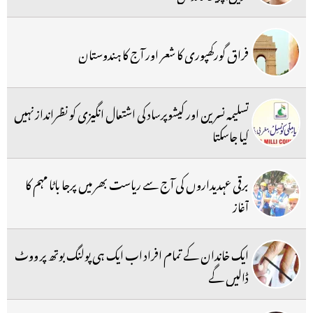
فراق گورکھپوری کا شعر اور آج کا ہندوستان
تسلیمہ نسرین اور کیشوپرساد کی اشتعال انگیزی کو نظرانداز نہیں
کیا جاسکتا
برقی عہدیداروں کی آج سے ریاست بھر میں پرجا باٹا مہم کا
آغاز
ایک خاندان کے تمام افراد اب ایک ہی پولنگ بوتھ پر ووٹ
ڈالیں گے