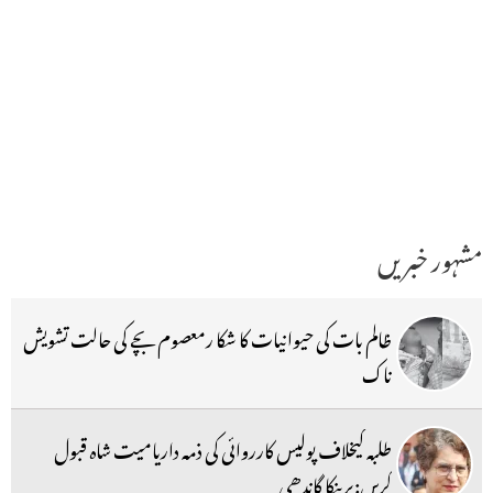
مشہور خبریں
ظالم بات کی حیوانیات کا شکا رمعصوم بچے کی حالت تشویش
ناک
طلبہ کیخلاف پولیس کارروائی کی ذمہ داریامیت شاہ قبول
کریں:پرینکا گاندھی