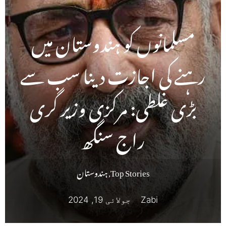
مسلمانوں کو ہندوستان میں
رہنے کی اجازت دینا سب سے
بڑی غلطی: مرکزی وزیر گری
راج سنگھ
Top Stories
,
ہندوستان
Zabi
جولائی 19, 2024