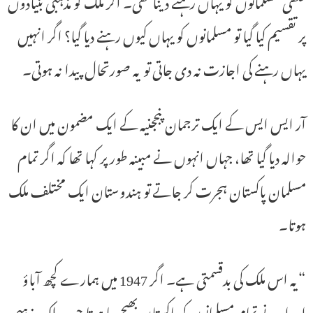
غلطی مسلمانوں کو یہاں رہنے دینا تھی۔ اگر ملک کو مذہبی بنیادوں
پر تقسیم کیا گیا تو مسلمانوں کو یہاں کیوں رہنے دیا گیا؟ اگر انہیں
یہاں رہنے کی اجازت نہ دی جاتی تو یہ صورتحال پیدا نہ ہوتی۔
آر ایس ایس کے ایک ترجمان پنججنیہ کے ایک مضمون میں ان کا
حوالہ دیا گیا تھا، جہاں انہوں نے مبینہ طور پر کہا تھا کہ اگر تمام
مسلمان پاکستان ہجرت کر جاتے تو ہندوستان ایک مختلف ملک
ہوتا۔
“یہ اس ملک کی بدقسمتی ہے۔ اگر 1947 میں ہمارے کچھ آباؤ
اجداد نے تمام مسلمانوں کو پاکستان بھیج دیا ہوتا جب ملک مذہبی