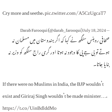
Cry more and seethe.
pic.twitter.com/A5CzUgcaT7
July 18, 2024
— Darab Farooqui (@darab_farooqui)
صحافی روہنس سنگھ نے کہا کہ اگر ہندوستان میں مسلمان نہ
ہوتے تو بی جے پی کا وجود نہ ہوتا اور گری راج سنگھ کو وزیر نہ
بنایا جاتا۔
If there were no Muslims in India, the BJP wouldn’t
exist and Giriraj Singh wouldn’t be made minister….
https://t.co/UinBdlddMo