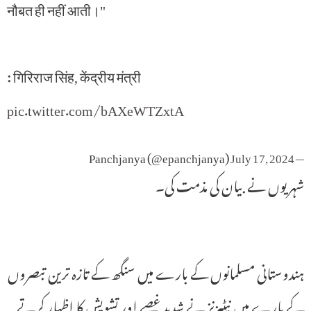
नौबत ही नहीं आती।"
: गिरिराज सिंह, केंद्रीय मंत्री
pic.twitter.com/bAXeWTZxtA
July 17, 2024
— Panchjanya (@epanchjanya)
شہریوں نے بیان کی مذمت کی۔
ہندوستانی مسلمانوں کے بارے میں سنگھ کے تازہ ترین تبصروں
کے بارے میں نیٹیزنز نے شدید غصے اور تشویش کا اظہار کرتے