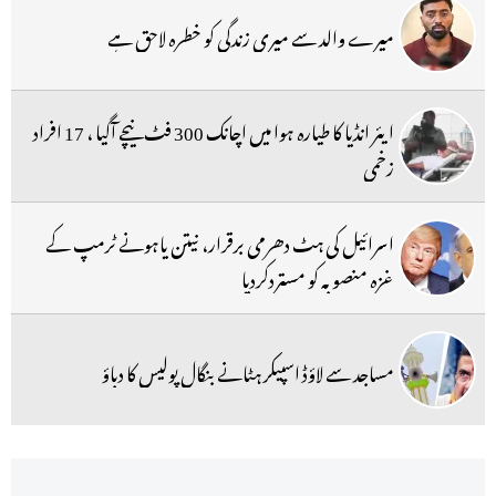
میرے والد سے میری زندگی کو خطرہ لاحق ہے
ایئر انڈیا کا طیارہ ہوا میں اچانک 300 فٹ نیچے آگیا ، 17 افراد
زخمی
اسرائیل کی ہٹ دھرمی برقرار، نیتن یاہونے ٹرمپ کے
غزہ منصوبہ کو مستردکردیا
مساجد سے لاؤڈ اسپیکر ہٹانے بنگال پولیس کا دباؤ