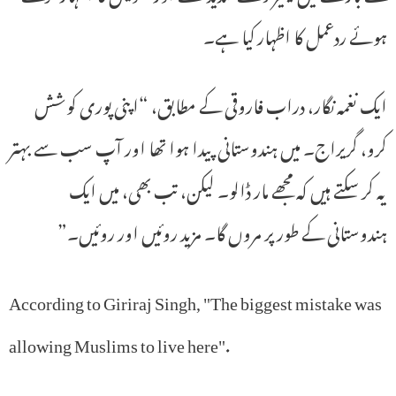
ہوئے ردعمل کا اظہار کیا ہے۔
ایک نغمہ نگار، دراب فاروقی کے مطابق، “اپنی پوری کوشش
کرو، گریراج۔ میں ہندوستانی پیدا ہوا تھا اور آپ سب سے بہتر
یہ کر سکتے ہیں کہ مجھے مار ڈالو۔ لیکن، تب بھی، میں ایک
ہندوستانی کے طور پر مروں گا۔ مزید روئیں اور روئیں۔”
According to Giriraj Singh, "The biggest mistake was
allowing Muslims to live here".