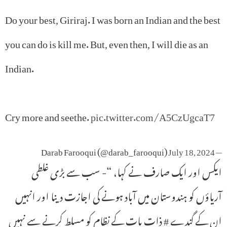
Do your best, Giriraj. I was born an Indian and the best
you can do is kill me. But, even then, I will die as an
Indian.
Cry more and seethe.
pic.twitter.com/A5CzUgcaT7
July 18, 2024
— Darab Farooqui (@darab_farooqui)
ایکس اور ایک صارف نے کہا، “- سب سے بڑی غلطی
آریاؤں کو ہندوستان میں آباد ہونے کی اجازت دینا اور انہیں
ان کے گندے # ذات پات کے نظام کو مسلط کرنے سے نہیں