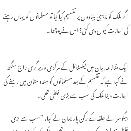
اگر ملک کو مذہبی بنیادوں پر تقسیم کیا گیا تو مسلمانوں کو یہاں رہنے
کی اجازت کیوں دی گئی؟ اس نے پوچھا۔
ایک متنازعہ بیان میں ٹیکسٹائل کے مرکزی وزیر گری راج سنگھ
نے کہا ہے کہ تقسیم کے بعد مسلمانوں کو ہندوستان میں رہنے کی
اجازت دینا ملک کی سب سے بڑی غلطی تھی۔
بیگوسرائے حلقہ کے رکن پارلیمان نے کہا، ’’سب سے بڑی