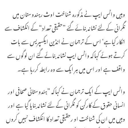
وہیں واٹس ایپ نے مذکورہ شناخت اوث رہندوستان میں
نگرانی کے لئے نشانہ بنائے گئے ”حقیقی تعداد“ کے انکشاف سے
انکار کیاہے‘ اس کے ترجمان نے انڈین ایکسپریس سے بات
کرتے ہوئے کہاکہ واٹس ایپ نشانہ بنائے گئے ان لوگوں سے
واقف ہے اور اس میں ہر ایک سے وہ رابطہ کررہا ہے۔
واٹس ایپ کے ایک ترجمان نے کہاکہ ”ہندوستانی صحافی اور
انسانی حقوق کے کارکن کو نگرانی کے لئے نشانہ بنایا گیا ہے اور
وہیں میں ان کی شناخت او رحقیقی تعداد کا انکشاف نہیں کروں