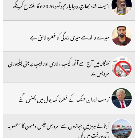
امیت شاہ بھارتیہ ودیا پار مہوتسو 2026ء کا افتتاح کرینگے
میرے والد سے میری زندگی کو خطرہ لاحق ہے
تلنگانہ میں آج سے آٹو، کیب ، لاری اور ایپ پر مبنی ڈیلیوری
سرویس بند
ٹرمپ ایران جنگ کے خطرناک جال میں پھنس گئے
آبنائے ہرمز میں جہازوں سے سرویس فیس وصولی کا منصوبہ
،آمد ورفت میں کمی