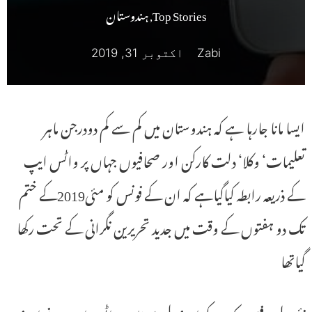
Top Stories
,
ہندوستان
Zabi
اکتوبر 31, 2019
ایسا مانا جارہا ہے کہ ہندوستان میں کم سے کم دودرجن ماہر
تعلیمات‘ وکلا‘ دلت کارکن اور صحافیوں جہاں پر واٹس ایپ
کے ذریعہ رابطہ کیاگیاہے کہ ان کے فونس کو مئی2019کے ختم
تک دو ہفتوں کے وقت میں جدید تحریرین نگرانی کے تحت رکھا
گیاتھا