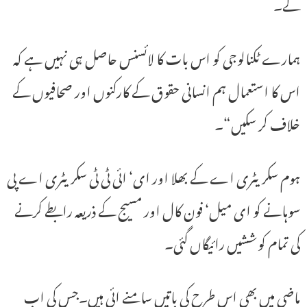
گے۔
ہمارے ٹکنالوجی کو اس بات کا لائسنس حاصل ہی نہیں ہے کہ
اس کا استعمال ہم انسانی حقوق کے کارکنوں اور صحافیوں کے
خلاف کر سکیں“۔
ہوم سکریٹری اے کے بھلا اور ای‘ ائی ٹی ٹی سکریٹری اے پی
سوہانے کو ای میل‘ فون کال اور مسیج کے ذریعہ رابطے کرنے
کی تمام کوششیں رائیگاں گئی۔
ماضی میں بھی اس طرح کی باتیں سامنے ائی ہیں۔جس کی اب