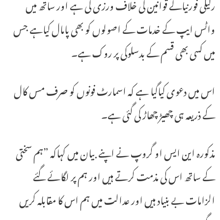
رکیلی فورنیاکے قوانین کی خلاف ورزی کی ہے اور ساتھ میں
واٹس ایپ کے خدمات کے اصولوں کو بھی پامال کیاہے جس
میں کسی بھی قسم کے بدسلوکی پر روک ہے۔
اس میں دعوی کیاگیا ہے کہ اسمارٹ فونوں کو صرف مس کال
کے ذریعہ ہی چھیڑ چھاڑ کی گئی ہے۔
مذکورہ این ایس او گروپ نے اپنے بیان میں کہاکہ ”ہم سختی
کے ساتھ اس کی مذمت کرتے ہیں اور ہم پر لگائے گئے
الزامات بے بنیاد ہیں اور عدالت میں ہم اس کا مقابلہ کریں