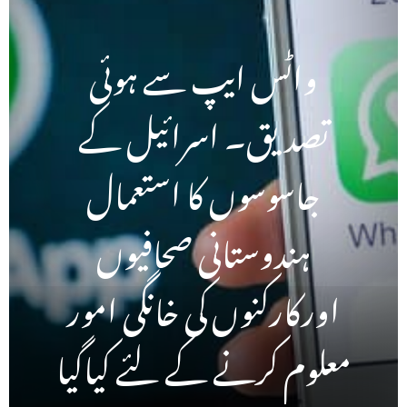
واٹس ایپ سے ہوئی
تصدیق۔ اسرائیل کے
جاسوسوں کا استعمال
ہندوستانی صحافیوں
اورکارکنوں کی خانگی امور
معلوم کرنے کے لئے کیاگیا