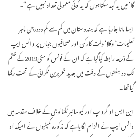
گا‘ میں یہ کہہ سکتاہوں کہ یہ کوئی معمولی تعداد نہیں ہے“۔
ایسا مانا جارہا ہے کہ ہندوستان میں کم سے کم دودرجن ماہر
تعلیمات‘ وکلا‘ دلت کارکن اور صحافیوں جہاں پر واٹس ایپ
کے ذریعہ رابطہ کیاگیاہے کہ ان کے فونس کو مئی2019کے ختم
تک دو ہفتوں کے وقت میں جدید تحریرین نگرانی کے تحت رکھا
گیاتھا۔
این ایس او گرو پ اور کیوسائبر ٹکنالوجی کے خلاف مقدمہ میں
واٹس ایپ نے الزام لگایاہے کہ مذکورہ کمپنیوں نے امیکہ او