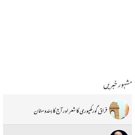
مشہور خبریں
فراق گورکھپوری کا شعر اور آج کا ہندوستان