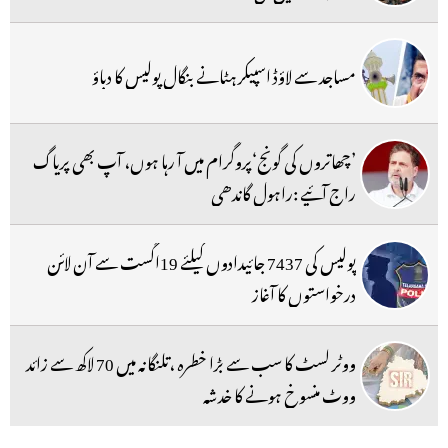
مساجد سے لاؤڈ اسپیکر ہٹانے بنگال پولیس کا دباؤ
’چھاتروں کی گونج‘پروگرام میں آ رہا ہوں، آپ بھی پریاگ
راج آئیے :راہول گاندھی
پولیس کی 7437 جائیدادوں کیلئے 19اگست سے آن لائن
درخواستوں کا آغاز
ووٹر لسٹ کا سب سے بڑا خطرہ ،تلنگانہ میں 70 لاکھ سے زائد
ووٹ منسوخ ہونے کا خدشہ