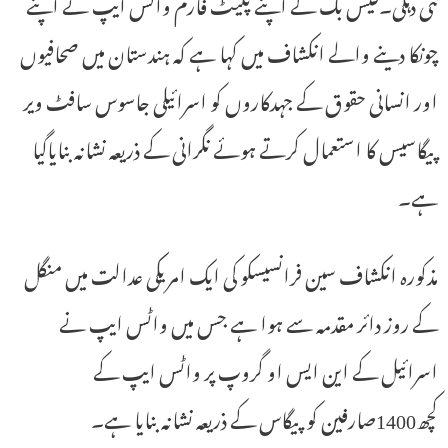
نئی دہلی۔فیس بک کے اپنے پلیٹ فارم واٹس ایپ نے اپنے
چونکا دینے والے انکشاف میں کہا ہے کہ ہندستان میں صحافیوں
اور انسانی حقوق کے جہدکاروں کو اسرائیلی جاسوس سافٹ ویر
پیگاسیس کا استعمال کرتے ہوئے نگرانی کے ذریعہ نشانہ بنایاگیا
ہے۔
مذکورہ انکشاف سین فرانسیسکو کی ایک امریکی عدالت میں منگل
کے روز دائر مقدمہ سے ہوا ہے جس میں واٹس ایپ نے
اسرائیل کے این ایس او گروپ پر واٹس ایپ کے
کچھ1400صارفین کو پیگاس کے ذریعہ نشانہ بنایا ہے۔