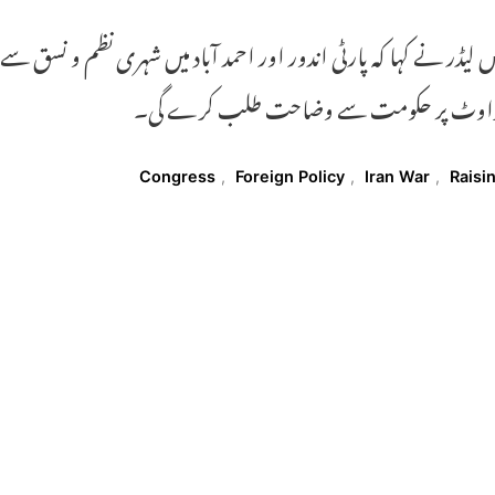
س لیڈر نے کہا کہ پارٹی اندور اور احمد آباد میں شہری نظم و نسق
راوٹ پر حکومت سے وضاحت طلب کرے گی۔
T
Congress
,
Foreign Policy
,
Iran War
,
Raisi