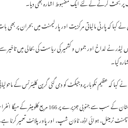
 پر بحث کرنے کے لئے ایک مضبوط اشارہ بھی دیا۔
نے کہا کہ پارٹی مالیاتی مرکزیت اور پارلیمنٹ میں بحران پر بھی با
س لیڈر نے لداخ اور جموں و کشمیر کی ریاست کی بحالی میں تاخیر
ارہ کیا۔
ے کہا کہ عظیم نکوبار پروجیکٹ کو دی گئی گرین کلیئرنس کے ماحول
ہندوستان کے سب سے جنوبی جزیرے پر 166 مربع
پمنٹ ٹرمینل، ہوائی اڈہ، ٹاؤن شپ، اور پاور پلانٹ تعمیر کرنا ہے