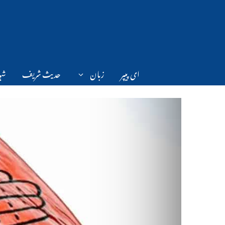
Ski
t
conten
ای پیپر
زبان
حدیث شریف
شہر