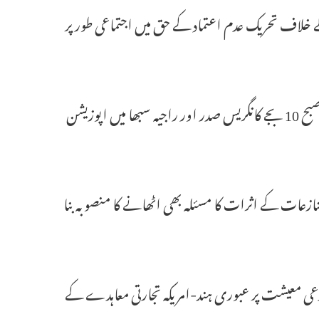
کے خلاف تحریک عدم اعتماد کے حق میں اجتماعی طور پر
حسین نے کہا، ’’تمام اپوزیشن جماعتوں کے فلور لیڈروں کی ایک میٹنگ صبح 10 بجے کانگریس صدر اور راجیہ سبھا میں اپوزیشن
تنازعات کے اثرات کا مسئلہ بھی اٹھانے کا منصوبہ بنا
عی معیشت پر عبوری ہند-امریکہ تجارتی معاہدے کے