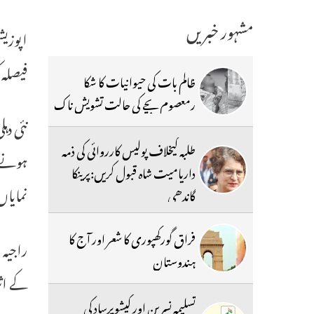
مشہور خبریں
اپوزیش
فیصلہ 
ظالم بات کی حیوانیات کا شکا
رمعصوم بچے کی حالت تشویش ناک
نئی دہ
طلبہ کیخلاف پولیس کارروائی کی ذمہ
ہونے 
داریامیت شاہ قبول کریں:پرینکا
نمایاں
گاندھی
فراق گورکھپوری کا شعر اور آج کا
راجیہ 
ہندوستان
کے اث
تسلیمہ نسرین اور کیشوپرساد کی