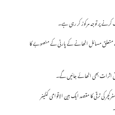
ت کرنے پر توجہ مرکوز کر رہی ہے۔
 سے متعلق مسائل اٹھانے کے پارٹی کے منصوبے کا
یاتی اثرات بھی اٹھائے جائیں گے۔
 کلومیٹر کے میگا انفراسٹرکچر کی ترقی کا مقصد ایک بین الاقوامی کنٹینر
۔