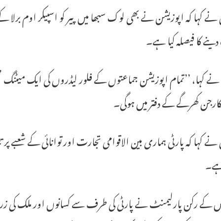
نے کہا کہ اپوزیشن نے بھی لوک سبھا میں پیر کو اسپیکر اوم برلا 
نے کا فیصلہ کیا ہے۔
لکارجن کھرگے کے دفتر میں ہوگی۔
نے کہا کہ پارٹی ہماری بین الاقوامی تجارت اور توانائی کے شعبے پر 
ہے۔
یس کے رکن پارلیمنٹ نے پارٹی کی طرف سے کسانوں اور ملک کی زر