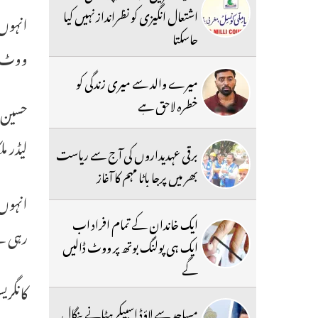
اشتعال انگیزی کو نظرانداز نہیں کیا
انہوں 
جاسکتا
ووٹ دی
میرے والد سے میری زندگی کو
خطرہ لاحق ہے
لیڈر م
برقی عہدیداروں کی آج سے ریاست
بھر میں پرجا باٹا مہم کا آغاز
انہوں 
ایک خاندان کے تمام افراد اب
رہی 
ایک ہی پولنگ بوتھ پر ووٹ ڈالیں
گے
کانگر
مساجد سے لاؤڈ اسپیکر ہٹانے بنگال