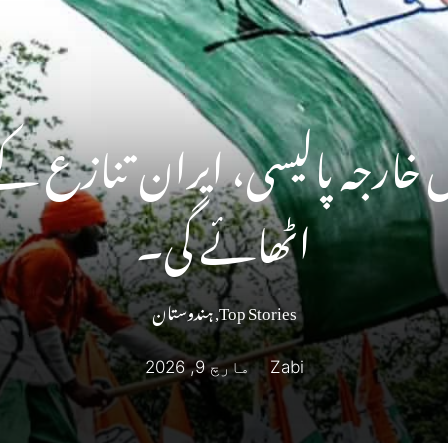
ں خارجہ پالیسی، ایران تنازع ک
اٹھائے گی۔
Top Stories
,
ہندوستان
Zabi
مارچ 9, 2026