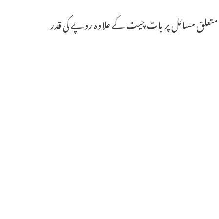
 سے متعلق مسائل پر بات چیت کے علاوہ روپے کی قدر