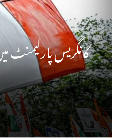
کانگریس پارلیمنٹ می