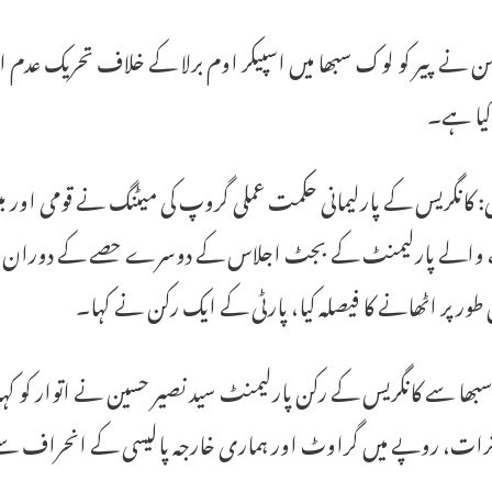
ن نے پیر کو لوک سبھا میں اسپیکر اوم برلا کے خلاف تحریک عدم اع
کیا ہے۔
لی: کانگریس کے پارلیمانی حکمت عملی گروپ کی میٹنگ نے قومی اور بی
والے پارلیمنٹ کے بجٹ اجلاس کے دوسرے حصے کے دوران خارج
 طور پر اٹھانے کا فیصلہ کیا، پارٹی کے ایک رکن نے کہا۔
سبھا سے کانگریس کے رکن پارلیمنٹ سید نصیر حسین نے اتوار کو کہا 
رات، روپے میں گراوٹ اور ہماری خارجہ پالیسی کے انحراف سے م