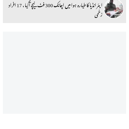
ایئر انڈیا کا طیارہ ہوا میں اچانک 300 فٹ نیچے آگیا ، 17 افراد
زخمی