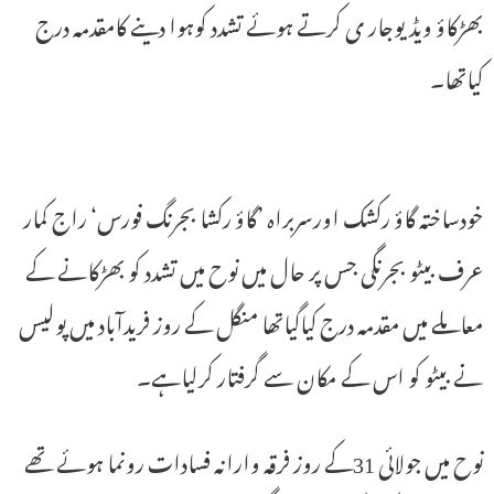
بھڑکاؤ ویڈیوجار ی کرتے ہوئے تشدد کوہوا دینے کامقدمہ درج
کیاتھا۔
خودساختہ گاؤ رکشک اورسربراہ ’گاؤ رکشا بجرنگ فورس‘ راج کمار
عرف بیٹو بجرنگی جس پر حال میں نوح میں تشدد کو بھڑکانے کے
معاملے میں مقدمہ درج کیاگیاتھا منگل کے روز فریدآباد میں پولیس
نے بیٹو کو اس کے مکان سے گرفتار کرلیاہے۔
نوح میں جولائی 31کے روز فرقہ وارانہ فسادات رونما ہوئے تھے