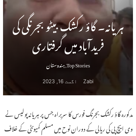
ہریانہ۔ گاؤ رکشک بیٹو بجرنگی کی
فریدآباد میں گرفتاری
Top Stories
,
ہندوستان
Zabi
اگست 16, 2023
مدکورہ گاؤ رکشک بجرنگ فورس کا سربراہ جس پر ہریانہ پولیس نے
وی ایچ پی کی ریالی کے دوران نوح میں مسلم کمیونٹی کے خلاف