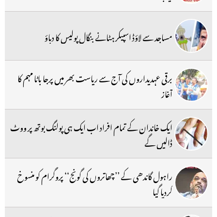
مساجد سے لاؤڈ اسپیکر ہٹانے بنگال پولیس کا دباؤ
برقی عہدیداروں کی آج سے ریاست بھر میں پرجا باٹا مہم کا
آغاز
ایک خاندان کے تمام افراد اب ایک ہی پولنگ بوتھ پر ووٹ
ڈالیں گے
راہول گاندھی کے ’’چھاتروں کی گونج‘‘ پروگرام کو منسوخ
کردیا گیا