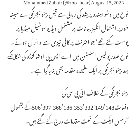
August 15, 2023
— Mohammed Zubair (@zoo_bear)
نوح میں وشواہندو پریشد کی ریالی سے قبل بیٹو بجرنگی نے مبینہ
طورپر اشتعال انگیز بیانات پرمشتمل ویڈیوسوشیل میڈیا پر
پوسٹ کئے تھے‘ جو انٹرنٹ پر کافی تیزی سے وائر ل ہوئے۔
نوح صدر پولیس اسٹیشن میں اے ایس پی اوشا کنڈو کی شکایتکے
بعد بیٹو بجرنگی پر ایک علیحدہ مقدمہ بھی بنایاگیا ہے۔
بیٹو بجرنگی کے خلاف ائی پی سی کی
دفعات148‘149‘332‘353‘186‘368‘397‘506کے بشمول
آرمس ایکٹ کے تحت مقدمات درج کئے گئے ہیں۔