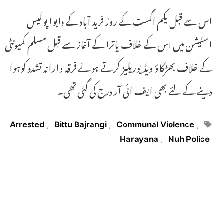
اس سے قبل یکم اگست کے روز فرید آباد کے دابوا پولیس
اسٹیشن میں اس کے خلاف یاترا کے آغاز سے قبل مسلم کمیونٹی
کے خلاف بھڑکاؤ ویڈیوریلیز کرتے ہوئے فرقہ وارانہ تشدد کوہوا
دینے کے لئے بھی ایف ائی آر درج کی گئی تھی۔
Tags
Arrested
,
Bittu Bajrangi
,
Communal Violence
,
Harayana
,
Nuh Police