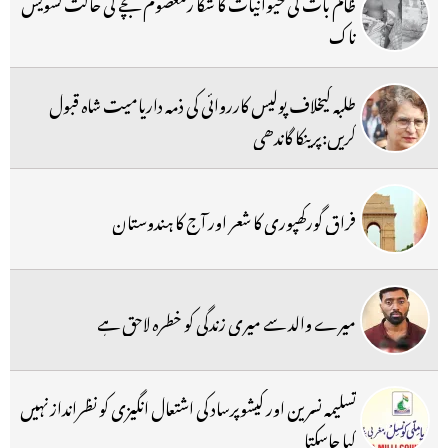
ظالم بات کی حیوانیات کا شکا رمعصوم بچے کی حالت تشویش
ناک
طلبہ کیخلاف پولیس کارروائی کی ذمہ داریامیت شاہ قبول
کریں:پرینکا گاندھی
فراق گورکھپوری کا شعر اور آج کا ہندوستان
میرے والد سے میری زندگی کو خطرہ لاحق ہے
تسلیمہ نسرین اور کیشوپرساد کی اشتعال انگیزی کو نظرانداز نہیں
کیا جاسکتا