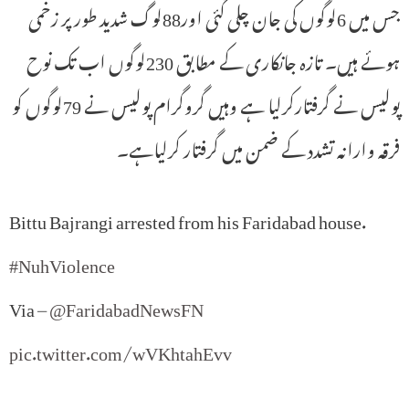
جس میں 6لوگوں کی جان چلی گئی اور88لوگ شدید طور پر زخمی
ہوئے ہیں۔ تازہ جانکاری کے مطابق 230لوگوں اب تک نوح
پولیس نے گرفتارکرلیا ہے وہیں گروگرام پولیس نے 79لوگوں کو
فرقہ وارانہ تشدد کے ضمن میں گرفتار کرلیاہے۔
Bittu Bajrangi arrested from his Faridabad house.
#NuhViolence
Via –
@FaridabadNewsFN
pic.twitter.com/wVKhtahEvv