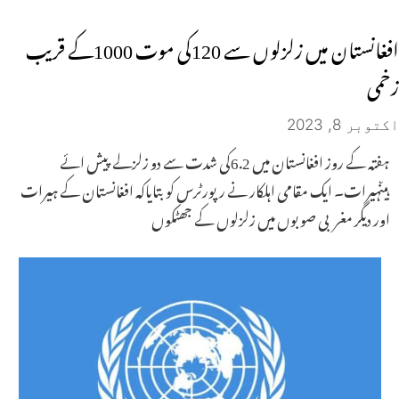
افغانستان میں زلزلوں سے 120کی موت 1000کے قریب
زخمی
اکتوبر 8, 2023
ہفتہ کے روز افغانستان میں 6.2کی شدت سے دو زلزلے پیش ائے
ہیںہیرات۔ ایک مقامی اہلکار نے رپورٹرس کوبتایاکہ افغانستان کے ہیرات
اور دیگر مغربی صوبوں میں زلزلوں کے جھٹکوں