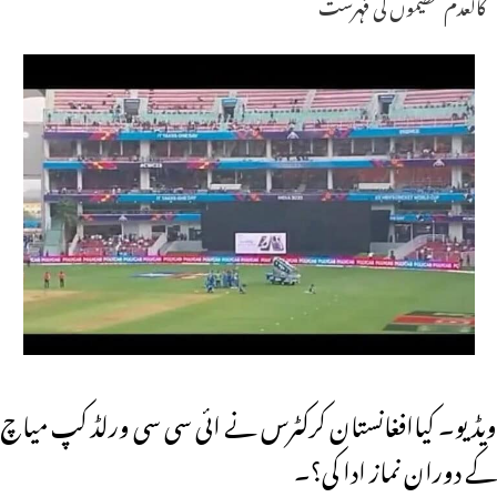
کالعدم تنظیموں کی فہرست
ویڈیو۔ کیاافغانستان کرکٹرس نے ائی سی سی ورلڈ کپ میاچ
کے دوران نماز ادا کی؟۔