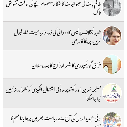
ظالم بات کی حیوانیات کا شکا رمعصوم بچے کی حالت تشویش
ناک
طلبہ کیخلاف پولیس کارروائی کی ذمہ داریامیت شاہ قبول
کریں:پرینکا گاندھی
فراق گورکھپوری کا شعر اور آج کا ہندوستان
تسلیمہ نسرین اور کیشوپرساد کی اشتعال انگیزی کو نظرانداز نہیں
کیا جاسکتا
برقی عہدیداروں کی آج سے ریاست بھر میں پرجا باٹا مہم کا
آغاز