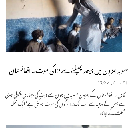
صوبہ جزون میں ہیضہ پھیلنے سے 12کی موت۔ افغانستان
اگست 7, 2022
کابل۔ افغانستان کے جزون صوبہ میں جون سے ہیضہ کی بیماری پھیلی ہوئی
ہے جس کے وجہہ سے ا ب تک12لوگوں کی موت ہوگئی ہے‘ ایک محکمہ
صحت کے اہلکار