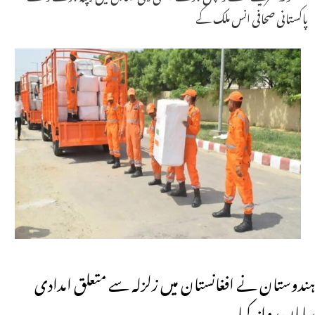
پاکستانی صحافی انس ملک کے
ہندوستان نے افغانستان میں زلزلہ سے متعلق امدادی
سامان روانہ کیا