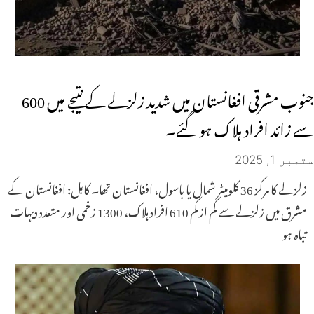
جنوب مشرقی افغانستان میں شدید زلزلے کے نتیجے میں 600
سے زائد افراد ہلاک ہو گئے۔
ستمبر 1, 2025
زلزلے کا مرکز 36 کلومیٹر شمال یا باسول، افغانستان تھا۔ کابل: افغانستان کے
مشرق میں زلزلے سے کم از کم 610 افراد ہلاک، 1300 زخمی اور متعدد دیہات
تباہ ہو