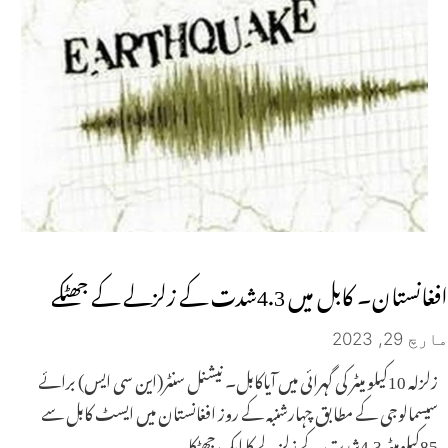
افغانستان۔ کابل میں 4.3شدت کے زلزلے کے جھٹکے
مارچ 29, 2023
زلزلہ 10کیلو میٹر کی گہرائی میں آیاکابل۔ نیشنل سنٹر(این سی ایس) برائے
سیسمالوجی کے مطابق چہارشنبہ کے روز افغانستان میں ایسٹ کابل سے
85کیلومیٹر 4.3شدت کے زلزلے کا ایک جھٹکا