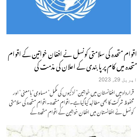
اقوام متحدہ کی سلامتی کونسل نے افغان خواتین کے اقوام
متحدہ میں کام پر پابندی کے اعلان کی مذمت کی
اپریل 29, 2023
قرارداد میں افغانستان میں خواتین‘ لڑکیوں کی مکمل‘ مساوی‘بامعنی‘ اور
محفوظ شرکت کا بھی مطالبہ کیاگیاہے۔اقوام متحدہ۔اقوام متحدہ کی سلامتی
کونسل نے افغانستان میں افغان خواتین کے اقوام متحدہ کے