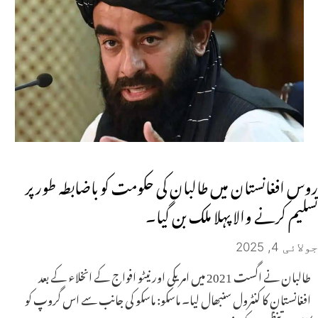
روس افغانستان میں طالبان کی حکومت کو باضابطہ طور پر
تسلیم کرنے والا پہلا ملک بن گیا۔
جولائی 4, 2025
طالبان نے اگست 2021 میں امریکی اور نیٹو افواج کے انخلاء کے بعد
افغانستان کا کنٹرول سنبھال لیا۔ ماسکو: ماسکو کی جانب سے اس گروپ کو