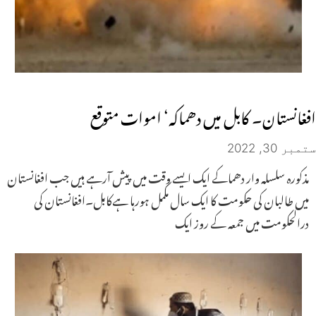
افغانستان۔ کابل میں دھماکہ‘ اموات متوقع
ستمبر 30, 2022
مذکورہ سلسلہ وار دھماکے ایک ایسے وقت میں پیش آرہے ہیں جب افغانستان
میں طالبان کی حکومت کا ایک سال مکمل ہورہا ہےکابل۔افغانستان کی
درالحکومت میں جمعہ کے روز ایک