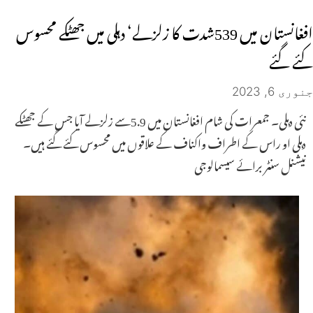
افغانستان میں 539شدت کا زلزلے‘ دہلی میں جھٹکے محسوس
کئے گئے
جنوری 6, 2023
نئی دہلی۔ جمعرات کی شام افغانستان میں 5.9سے زلزلے آیا جس کے جھٹکے
دہلی او راس کے اطراف واکناف کے علاقوں میں محسوس کئے گئے ہیں۔
نیشنل سنٹر برائے سیسمالوجی