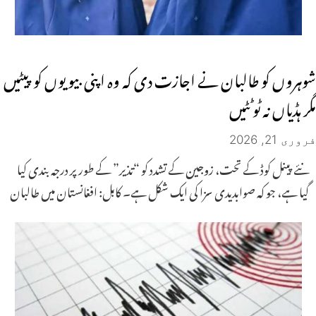
شوہروں کو طالبان نے اجازت دی کہ وہ اپنی بیویوں کو پیٹیں
مگر ہڈیاں نہ ٹوٹٹیں
فروری 21, 2026
نئے پینل کوڈ کے تحت، زوجین کے تشدد کو “تذیر” کے طور پر درجہ بندی کیا
گیا ہے، جو کہ صوابدیدی سزا کی ایک شکل ہے۔ کابل: افغانستان میں طالبان