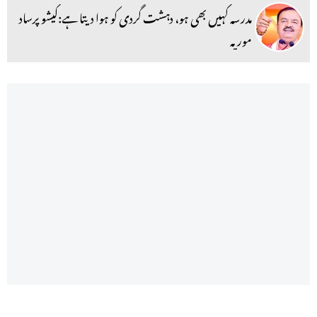
مدرسہ کہیں بھی ہو، دہشت گردی کو ہوا دیتا ہے:کیشو پرساد
موریہ