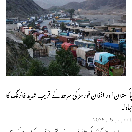
پاکستان اور افغان فورسز کی سرحد کے قریب شدید فائرنگ کا
تبادلہ
اکتوبر 15, 2025
رپورٹ میں بتایا گیا کہ پاکستانی فورسز نے رہائشی علاقوں پر گولہ باری کی، جس