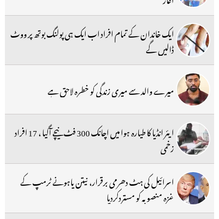
ایک خاندان کے تمام افراد اب ایک ہی پولنگ بوتھ پر ووٹ
ڈالیں گے
میرے والد سے میری زندگی کو خطرہ لاحق ہے
ایئر انڈیا کا طیارہ ہوا میں اچانک 300 فٹ نیچے آگیا ، 17 افراد
زخمی
اسرائیل کی ہٹ دھرمی برقرار، نیتن یاہونے ٹرمپ کے
غزہ منصوبہ کو مستردکردیا