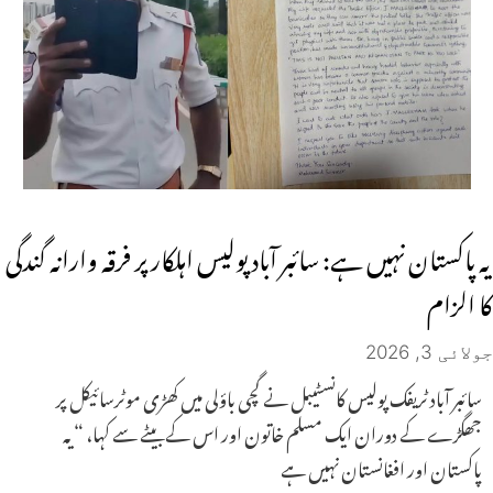
یہ پاکستان نہیں ہے: سائبر آباد پولیس اہلکار پر فرقہ وارانہ گندگی
کا الزام
جولائی 3, 2026
سائبر آباد ٹریفک پولیس کانسٹیبل نے گچی باؤلی میں کھڑی موٹرسائیکل پر
جھگڑے کے دوران ایک مسلم خاتون اور اس کے بیٹے سے کہا، “یہ
پاکستان اور افغانستان نہیں ہے