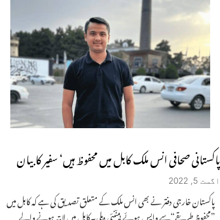
پاکستانی صحافی انس ملک کابل میں محفوظ ہیں‘ سفیر کابیان
اگست 5, 2022
پاکستان خارجی دفتر نے بھی انس ملک کے متعلق تصدیق کی ہے کہ کابل میں
”محفوظ طریقے“سے واپس ہوئے ہیںنئی دہلی۔کابل میں لاپتہ ہونے والے