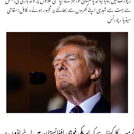
سے بہت سے شہری اپنے گھروں سے بھاگنے پر مجبور ہوئے۔ کابل: مقامی
میڈیا رپورٹس
ٹرمپ کا کہنا ہے کہ امریکی فوجی افغانستان میں اپنے اڈوں پر