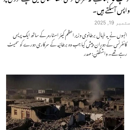
واپس آسکتے ہیں۔
ستمبر 19, 2025
انہوں نے یہ خیال برطانوی وزیر اعظم کیئر اسٹارمر کے ساتھ ایک پریس
کانفرنس کے دوران پیش کیا جب وہ برطانیہ کے سرکاری دورے کو سمیٹ
رہے تھے۔ واشنگٹن: صدر