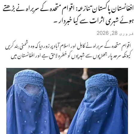
افغانستان پاکستان تنازعہ: اقوام متحدہ کے سربراہ نے بڑھتے
ہوئے شہری اثرات سے کیا خبردار ۔
فروری 28, 2026
اقوام متحدہ کے سربراہ نے کابل اور اسلام آباد پر زور دیا کہ وہ دشمنی بند کریں
کیونکہ سرحد پار جھڑپوں سے شہریوں کو خطرہ لاحق ہے اور افغانستان میں