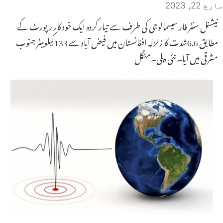
مارچ 22, 2023
نیشنل سنٹر فار سیسمالوجی کی طرف سے تیار کردہ ایک خود کار رپورٹ کے
مطابق 6.6شدت کا زلزلہ افغانستان میں فیض آباد سے 133کیلومیٹر جنوب
مشرقی میں آیا۔ نئی دہلی۔منگل