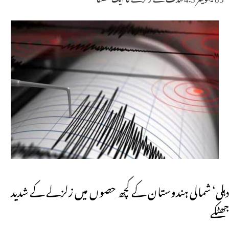
دہلی‘ شمالی ہندوستان کے کچھ حصوں میں زلزلے کے شدید
جھٹکے