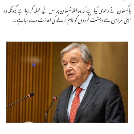
پاکستان نے دعویٰ کیا ہے کہ وہ افغانستان پر اس لیے حملہ کر رہا ہے کیونکہ وہ
اپنی سرزمین سے دہشت گردوں کو کام کرنے کی اجازت دے رہا ہے۔