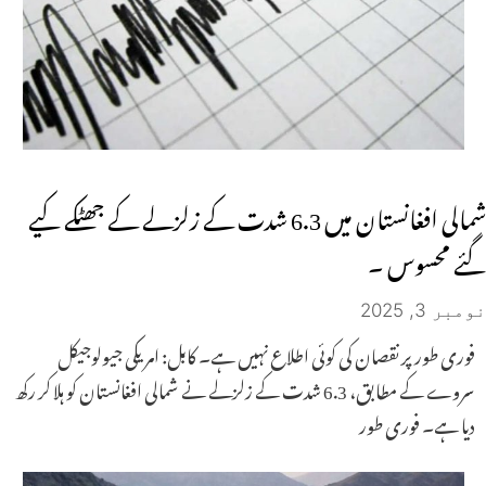
شمالی افغانستان میں 6.3 شدت کے زلزلے کے جھٹکے کیے
گئے محسوس ۔
نومبر 3, 2025
فوری طور پر نقصان کی کوئی اطلاع نہیں ہے۔ کابل: امریکی جیولوجیکل
سروے کے مطابق، 6.3 شدت کے زلزلے نے شمالی افغانستان کو ہلا کر رکھ
دیا ہے۔ فوری طور