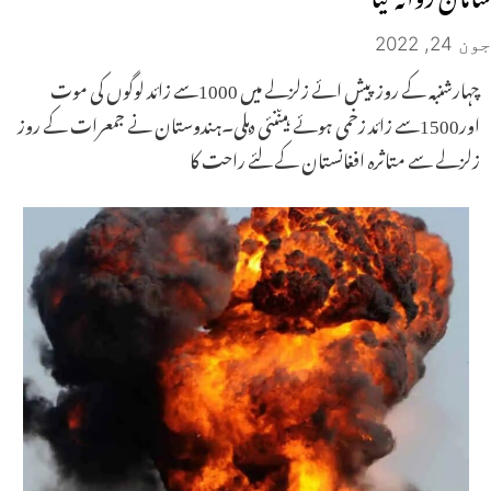
جون 24, 2022
چہارشنبہ کے روز پیش ائے زلزلے میں 1000سے زائد لوگوں کی موت
اور1500سے زائد زخمی ہوئے ہیںنئی دہلی۔ہندوستان نے جمعرات کے روز
زلزلے سے متاثرہ افغانستان کے لئے راحت کا