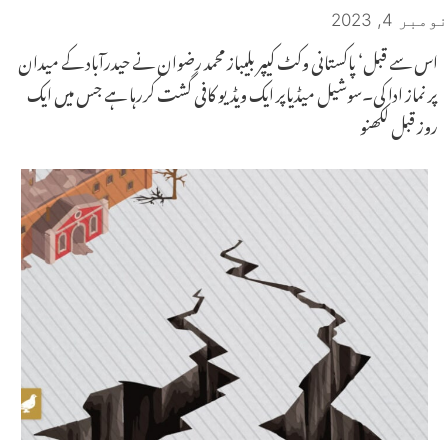
نومبر 4, 2023
اس سے قبل‘ پاکستانی وکٹ کیپر بلیباز محمد رضوان نے حیدرآباد کے میدان
پر نماز ادا کی۔سوشیل میڈیاپر ایک ویڈیو کافی گشت کررہا ہے جس میں ایک
روز قبل لکھنو