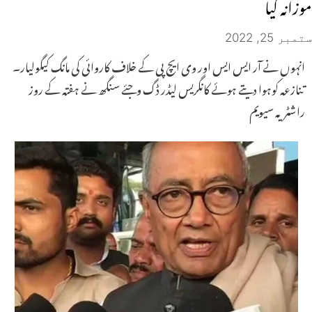
موزانہ کیا
ستمبر 25, 2022
انہوں نے آر ایس ایس اور وی ایچ پی کے خلاف کاروائی کی مانگ کیگولیار۔
تنازعہ کوہوا دیتے ہوئے کانگریس لیڈر ڈگ وجئے سنگھ نے ہفتہ کے روز
راشٹریہ سیویم