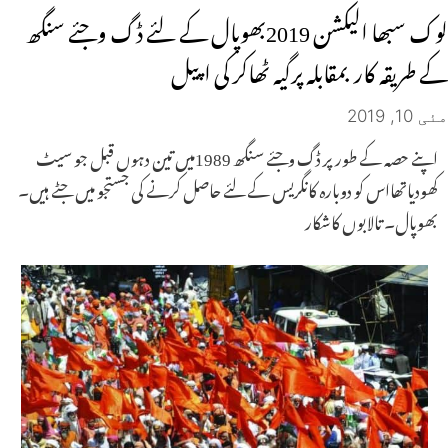
لوک سبھا الیکشن 2019بھوپال کے لئے ڈگ وجئے سنگھ
کے طریقہ کار بمقابلہ پرگیہ ٹھاکر کی اپیل
مئی 10, 2019
اپنے حصہ کے طور پر ڈگ وجئے سنگھ 1989میں تین دہوں قبل جو سیٹ
کھودیاتھااس کو دوبارہ کانگریس کے لئے حاصل کرنے کی جستجو میں جٹے ہیں۔
بھوپال۔ تالابوں کاشکار