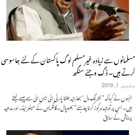
مسلمانوں سے زیادہ غیرمسلم لوگ پاکستان کے لئے جاسوسی
کرتے ہیں۔ ڈگ وجئے سنگھ
ستمبر 1, 2019
انہوں نے کہاکہ ”بجرنگ دل‘ بھارتیہ جنتا پارٹی ائی ایس ائی سے پیسے لیتے
ہیں۔ اس پر توجہہ مرکوز کرنا چاہئے“ بھوپال۔کانگریس کے سینئر لیڈر اور مدھیہ
پردیش کے سابق