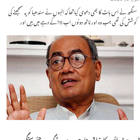
سنگھ نے اس بات کا بھی دعوی کیاتھا کہ انہوں نے سندھیا کو یہ سمجھنے کی
کوشش کی تھی جب وہ اور ناتھ دونوں اب 70کے دہے میں ہیں اور
بی جے پی ائین کا مذاق بنارہی ہے۔ ڈگ وجئے سنگھ