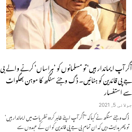
آگر آپ ایماندار ہیں‘ تو مسلمانوں کو ’ہراساں‘ کرنے والے بی
جے پی قائدین کو ہٹائیں۔ ڈگ وجئے سنگھ کا موہن بھگوات
سے استفسار
جولائی 5, 2021
ڈگ وجئے سنگھ نے کہاکہ ”آگر آپ اپنے ظاہر کردہ نظریات میں ایماندار ہیں‘
تو پھر ہدایت دیں کہ ان تمام بی جے پی قائدین کو ان کے عہدوں سے