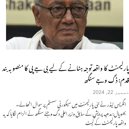
پارلیمنٹ کا واقعہ توجہ ہٹانے کے لیے بی جے پی کا منصوبہ بند
قدم: ڈگ وجے سنگھ
دسمبر 22, 2024
انگریس لیڈر نے نئی پارلیمنٹ میں سیکورٹی سسٹم پر سوال اٹھائے۔
بھوپال: مدھیہ پردیش کے سابق وزیر اعلی دگ وجئے سنگھ نے الزام لگایا کہ یہ
واقعہ پارلیمنٹ کے گیٹ