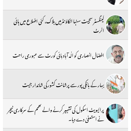
گینگسٹر سجیت سنہا انکاؤنٹرمیں ہلاک، کئی اضلاع میں ہائی
الرٹ
افضال انصاری کو الٰہ آباد ہائی کورٹ سے عبوری راحت
بہار کے بانکی پور سے پرشانت کشورکی شاندار جیت
پرائیویٹ اسکول کی تشہیر کرنے والے کھمم کے سرکاری ٹیچر
نے استعفیٰ دے دیا۔