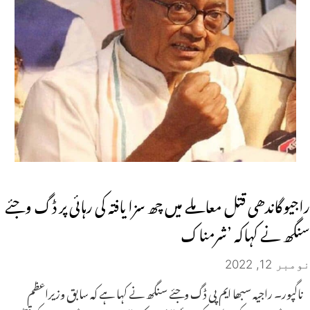
راجیوگاندھی قتل معاملے میں چھ سزا یافتہ کی رہائی پر ڈگ وجئے
سنگھ نے کہاکہ ’شرمناک
نومبر 12, 2022
ناگپور۔ راجیہ سبھا ایم پی ڈگ وجئے سنگھ نے کہا ہے کہ سابق وزیراعظم