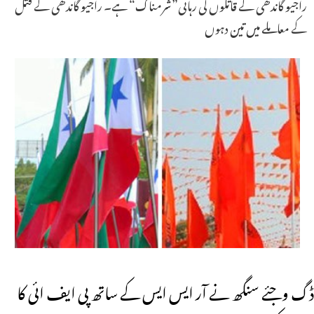
راجیو گاندھی کے قاتلوں کی رہائی”شرمناک“ ہے۔ راجیو گاندھی کے قتل
کے معاملے میں تین دہوں
ڈگ وجئے سنگھ نے آر ایس ایس کے ساتھ پی ایف ائی کا