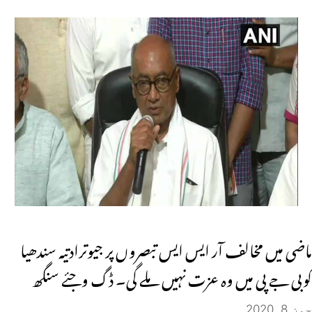
ماضی میں مخالف آر ایس ایس تبصروں پر جیوترادتیہ سندھیا
کوبی جے پی میں وہ عزت نہیں ملے گی۔ ڈگ وجئے سنگھ
جون 8, 2020