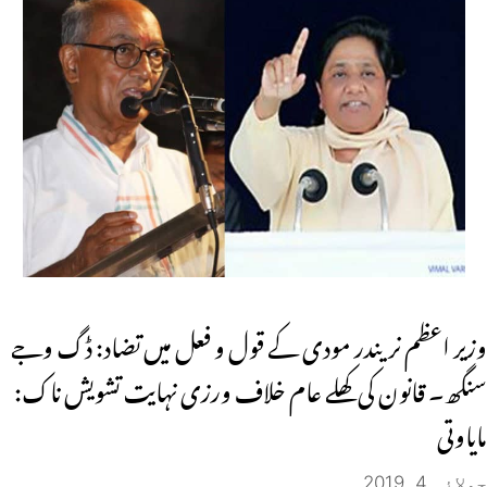
وزیر اعظم نریندر مودی کے قول و فعل میں تضاد: ڈگ وجے
سنگھ۔ قانون کی کھلے عام خلاف ورزی نہایت تشویش ناک:
مایاوتی
جولائی 4, 2019