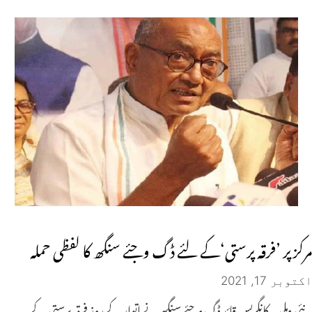
مرکز پر ’فرقہ پرستی‘کے لئے ڈگ وجئے سنگھ کا لفظی حملہ
اکتوبر 17, 2021
نئی دہلی۔ کانگریس قائد ڈگ وجئے سنگھ نے اتوار کے روز فرقہ پرستی کے