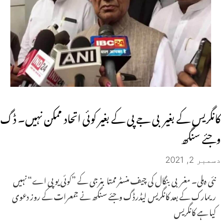
کانگریس کے بغیربی جے پی کے بغیر کوئی اتحاد ممکن نہیں۔ ڈگ
وجئے سنگھ
دسمبر 2, 2021
نئی دہلی۔ مغربی بنگال کی چیف منسٹر ممتا بنرجی کے ”کوئی یو پی اے“ نہیں
ریمارک کے بعد کانگریس لیڈرڈگ وجئے سنگھ نے جمعرات کے روز دعوی
کیا ہے کانگریس