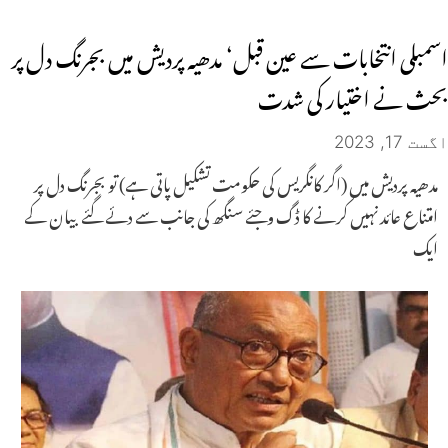
اسمبلی انتخابات سے عین قبل‘ مدھیہ پردیش میں بجرنگ دل پر
بحث نے اختیار کی شدت
اگست 17, 2023
مدھیہ پردیش میں (اگر کانگریس کی حکومت تشکیل پاتی ہے) تو بجرنگ دل پر
امتناع عائد نہیں کرنے کا ڈگ وجئے سنگھ کی جانب سے دئے گئے بیان کے
ایک