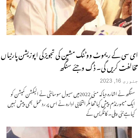
ای سی کے ریموٹ ووٹنگ مشین کی تجویزکی اپوزیشن پارٹیاں
مخالفت کریں گی۔ ڈگ وجئے سنگھ
جنوری 16, 2023
سنگھ نے اشارہ دیاکہ مئی 2022میں سیول سوسائٹی نے الیکشن کمیشن کو
ایک میمورنڈم پیش کیاتھا مگر انتخابی ادارہ نے اس پر ردعمل بھی پیش نہیں
کیاہےنئی دہلی۔ کانگریس کے