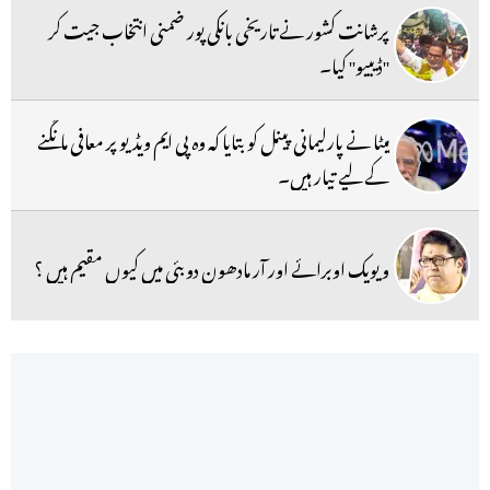
پرشانت کشور نے تاریخی بانکی پور ضمنی انتخاب جیت کر
''ڈیبیو'' کیا۔
میٹا نے پارلیمانی پینل کو بتایا کہ وہ پی ایم ویڈیو پر معافی مانگنے
کے لیے تیار ہیں۔
ویویک اوبرائے اور آر مادھون دوبئی میں کیوں مقیم ہیں ؟