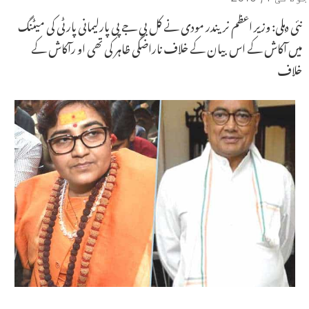
نئی دہلی: وزیر اعظم نریندر مودی نے کل بی جے پی پارلیمانی پارٹی کی میٹنگ
میں آکاش کے اس بیان کے خلاف ناراضگی ظاہر کی تھی او رآکاش کے
خلاف