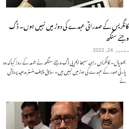
کانگریس کے صدراتی عہدے کی دوڑ میں نہیں ہوں۔ ڈگ
وجئے سنگھ
ستمبر 24, 2022
بھوپال۔ کانگریس راجیہ سبھا ایم پی ڈگ وجئے سنگھ نے جمعہ کے روز کہاکہ وہ
پارٹی صدر کے عہدے کی دوڑ میں نہیں ہیں۔ سابق چیف منسٹر مدھیہ پردیش
نے