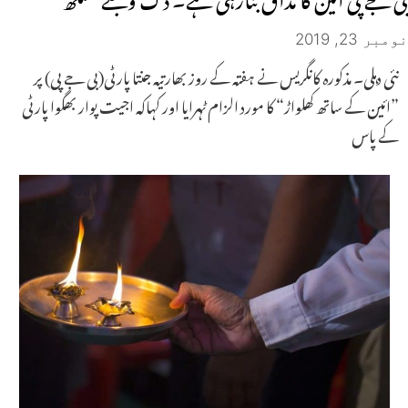
نومبر 23, 2019
نئی دہلی۔ مذکورہ کانگریس نے ہفتہ کے روز بھارتیہ جنتا پارٹی(بی جے پی) پر
”ائین کے ساتھ کھلواڑ“ کا مورد الزام ٹہرایا اور کہاکہ اجیت پوار بھگوا پارٹی
کے پاس