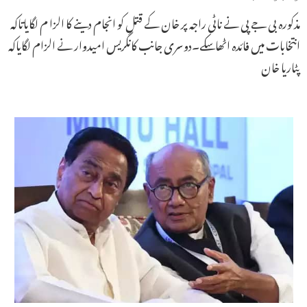
مذکورہ بی جے پی نے ناٹی راجہ پر خان کے قتل کو انجام دینے کا الزا م لگایاتاکہ
انتخابات میں فائدہ اٹھاسکے۔دوسری جانب کانگریس امیدوار نے الزام لگایاکہ
پٹاریا خان