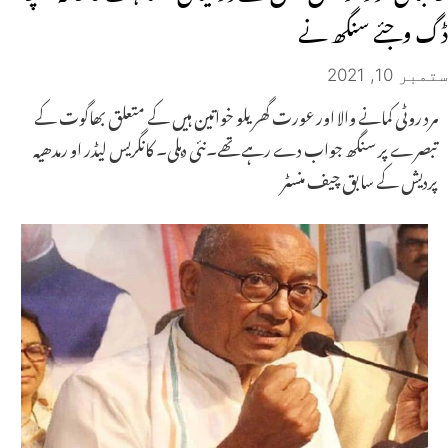
ڈگ وجئے سنگھ نے
ستمبر 10, 2021
مرد روٹی کمانے والا اور عورت گھریلو خواتین ہیں کے متعلق بھاگوت کے
تبصرے پر سنگھ جواب دے رہے تھے۔نئی دہلی۔ کانگریس لیڈر او رمدھیہ
پردیش کے سابق چیف منسٹر