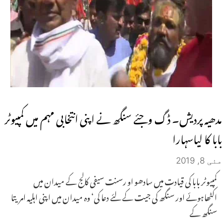
مدھیہ پردیش۔ ڈگ وجئے سنگھ نے اپنی انتخابی مہم میں کمپیوٹر
بابا کا لیاسہارا
مئی 8, 2019
کمپیوٹر بابا کی قیادت میں سادھو او رسنت سیفی کالج کے میدان میں
اکٹھاہوئے اور سنگھ کی جیت کے لئے دعا کی‘ وہ میدان میں اپنی اہلیہ امریتا
سنگھ کے