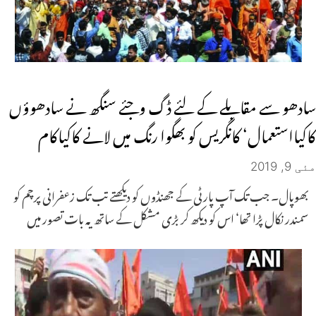
سادھو سے مقابلے کے لئے ڈگ وجئے سنگھ نے سادھوؤں
کاکیااستعمال‘ کانگریس کو بھگوا رنگ میں لانے کاکیاکام
مئی 9, 2019
بھوپال۔ جب تک آپ پارٹی کے جھنڈوں کو دیکھتے تب تک زعفرانی پرچم کو
سمندر نکال پڑا تھا‘ اس کو دیکھ کر بڑی مشکل کے ساتھ یہ بات تصور میں