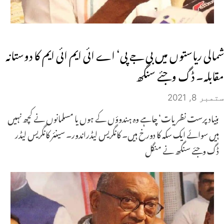
شمالی ریاستوں میں بی جے پی‘ اے ائی ایم ائی ایم کا دوستانہ
مقابلہ۔ ڈگ وجئے سنگھ
ستمبر 8, 2021
بنیاد پرست نظریات‘ چاہے وہ ہندوؤں کے ہوں یا مسلمانوں نے کچھ نہیں
ہیں سوائے ایک سکہ کا دورخ ہیں۔ کانگریس لیڈراندور۔ سینئر کانگریس لیڈر
ڈگ وجئے سنگھ نے منگل