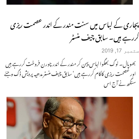
پجاری کے لباس میں سنت مندر کے اندر عصمت ریزی
کررہے ہیں۔ سابق چیف منسٹر
ستمبر 17, 2019
بھوپال۔ لوگ بھگوا لباس پہن کر مندر کے اندر چورن فروخت کررہے ہیں
اور عصمت ریزی کاکام کررہے ہیں‘ سابق چیف منسٹر مدھیہ پردیش ڈگ وجئے
سنگھ نے آج اس