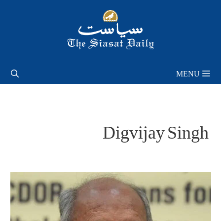
Skip
to
content
MENU
Digvijay Singh