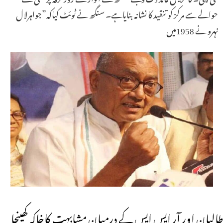
حوالے سے مرکز کو تنقید کا نشانہ بنایاہے۔ سنگھ نے ٹوئٹ کیاکہ”جواہرلا ل
نہرو نے 1958میں
طالبان اور آر ایس ایس کے درمیان مشابہت کاخاکہ کھینچا