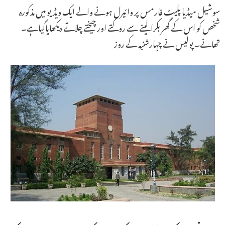
سوشیل میڈیا پلیٹ فارمس پر وائیرل ہونے والے ایک ویڈیو میں مذکورہ
شخص کو اس کے گھر بکرا لینے سے روکتے اور چیختے چلاتے دیکھایاگیاہے۔
تھانے۔ پولیس نے چہارشنبہ کے روز