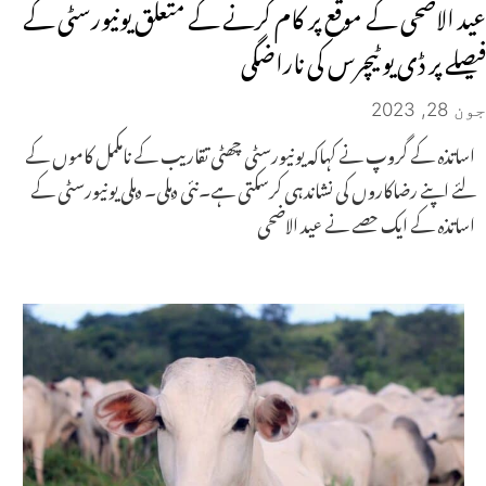
عید الاضحی کے موقع پر کام کرنے کے متعلق یونیورسٹی کے
فیصلے پر ڈی یو ٹیچرس کی ناراضگی
جون 28, 2023
اساتذہ کے گروپ نے کہاکہ یونیورسٹی چھٹی تقاریب کے نامکمل کاموں کے
لئے اپنے رضاکاروں کی نشاندہی کرسکتی ہے۔نئی دہلی۔ دہلی یونیورسٹی کے
اساتذہ کے ایک حصے نے عید الاضحی