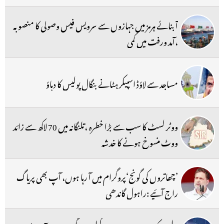
آبنائے ہرمز میں جہازوں سے سرویس فیس وصولی کا منصوبہ
،آمد ورفت میں کمی
مساجد سے لاؤڈ اسپیکر ہٹانے بنگال پولیس کا دباؤ
ووٹر لسٹ کا سب سے بڑا خطرہ ،تلنگانہ میں 70 لاکھ سے زائد
ووٹ منسوخ ہونے کا خدشہ
’چھاتروں کی گونج‘پروگرام میں آ رہا ہوں، آپ بھی پریاگ
راج آئیے :راہول گاندھی