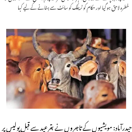
خطرہ لاحق ہو گیا اور حکام کو ٹریفک کو سائٹ سے ہٹانے کے لیے کہا
حیدرآباد: مویشیوں کے تاجروں نے بقرعید سے قبل پولیس پر