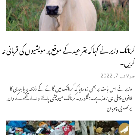
کرناٹک وزیر نے کہاکہ بقر عید کے موقع پر مویشیوں کی قربانی نہ
کریں۔
جولائی 7, 2022
وزیر نے اس بات پر بھی زوردیا کہ کرناٹک میں گائے کے ذبیحہ پر پابندی کا
قانون پہلی ہی نافذ ہے۔بنگلورو۔کرناٹک میویشی پالنے والے محکمے کے وزیر
پربھو بی چوہان