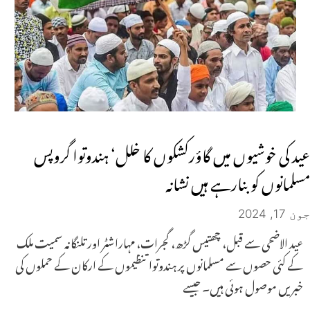
عید کی خوشیوں میں گاؤرکشکوں کا خلل‘ ہندوتوا گروپس
مسلمانوں کو بنارہے ہیں نشانہ
جون 17, 2024
عید الاضحی سے قبل، چھتیس گڑھ، گجرات، مہاراشٹر اور تلنگانہ سمیت ملک
کے کئی حصوں سے مسلمانوں پر ہندوتوا تنظیموں کے ارکان کے حملوں کی
خبریں موصول ہوئی ہیں۔ جیسے