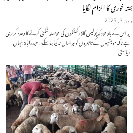
بھتہ خوری کا الزام لگایا
جون 3, 2025
یہ اس کے باوجود کہ پولیس گاؤ رکھشکوں کی حوصلہ شکنی کرنے کا وعدہ کر رہی
ہے تاکہ مویشیوں کے تاجروں کو ہراساں نہ کیا جا سکے۔ حیدرآباد: جہاں
ریاستی