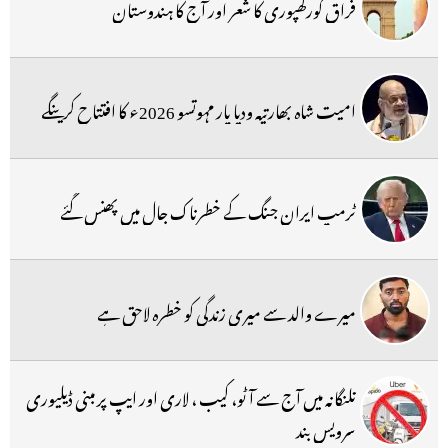
فراق گورکھپوری کا شعر اور آج کا ہندوستان
امیت شاہ بھارتیہ ودیا پار مہوتسو 2026ء کا افتتاح کرینگے
ٹرمپ ایران جنگ کے خطرناک جال میں پھنس گئے
میرے والد سے میری زندگی کو خطرہ لاحق ہے
تلنگانہ میں آج سے آٹو، کیب ، لاری اور ایپ پر مبنی ڈیلیوری
سرویس بند