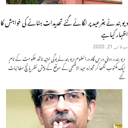
دیوبند نے بقرعید پر لگائے گئے تحدیدات ہٹانے کی خواہش کا
اظہار کیاہے
جولائی 21, 2020
دیو بند۔ دینی درس گاہ درالعلوم دیو بند نے یوگی ادتیہ ناتھ حکومت کے نام
ایک مکتوب لکھا کر مجوزہ عید الاضحی کے موقع کے پیش نظر پانچ مطالبات
کئے