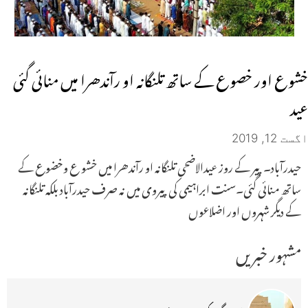
خشوع اور خصوع کے ساتھ تلنگانہ او رآندھرا میں منائی گئی
عید
اگست 12, 2019
حیدرآباد۔ پیر کے روز عیدالاضحی تلنگانہ او رآندھرا میں خشو ع وخضوع کے
ساتھ منائی گئی۔سنت ابراہیمی کی پیروی میں نہ صرف حیدرآباد بلکہ تلنگانہ
کے دیگر شہروں اور اضلاعوں
مشہور خبریں