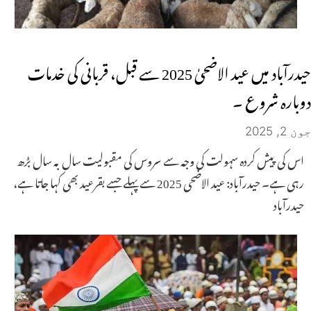
حیدرآباد میں عید الاضحیٰ 2025 سے قبل، قربانی کی خدمات
دوبارہ شروع ۔
جون 2, 2025
اس کی پیش کردہ سہولت کی وجہ سے سروس کی مقبولیت سال بہ سال بڑھ
رہی ہے۔ حیدرآباد: عید الاضحی 2025 سے پہلے جسے بقرعید بھی کہا جاتا ہے،
حیدرآباد