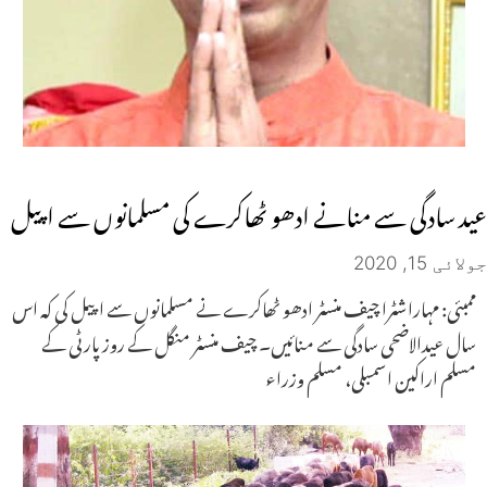
عید سادگی سے منانے ادھو ٹھاکرے کی مسلمانوں سے اپیل
جولائی 15, 2020
ممبئی: مہاراشٹرا چیف منسٹر ادھو ٹھاکرے نے مسلمانوں سے اپیل کی کہ اس
سال عیدالاضحی سادگی سے منائیں۔ چیف منسٹر منگل کے روز پارٹی کے
مسلم اراکین اسمبلی، مسلم وزراء