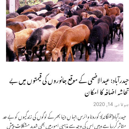
حیدرآباد: عیدالاضحی کے موقع جانوروں کی قیمتوں میں بے
تحاشہ اضافہ کا امکان
جولائی 14, 2020
حیدرآباد(تلنگانہ): کورونا وائرس جہا ں دنیا بھر کے لوگوں کی زندگیوں کو بے حد
متاثر کررہا ہے وہیں اس کی وجہ سے مذہبی امورمیں بھی شدید مشکلات پیش