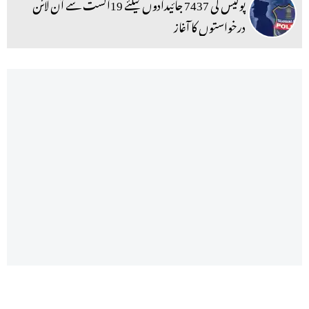
پولیس کی 7437 جائیدادوں کیلئے 19اگست سے آن لائن
درخواستوں کا آغاز