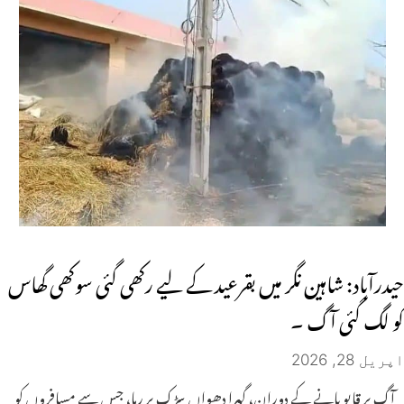
حیدرآباد: شاہین نگر میں بقرعید کے لیے رکھی گئی سوکھی گھاس
کو لگ گئی آگ ۔
اپریل 28, 2026
آگ پر قابو پانے کے دوران، گہرا دھواں سڑک پر رہا، جس سے مسافروں کو