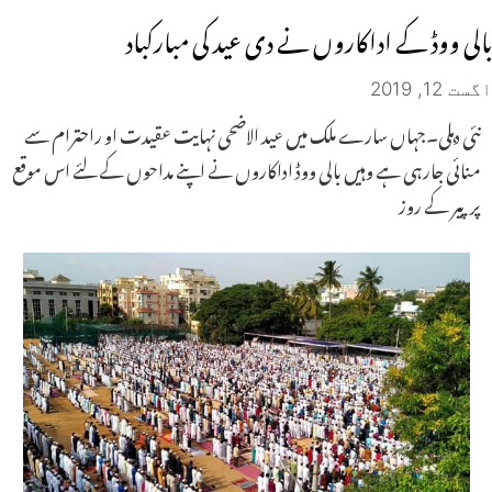
بالی ووڈ کے اداکاروں نے دی عید کی مبارکباد
اگست 12, 2019
نئی دہلی۔جہاں سارے ملک میں عید الاضحی نہایت عقیدت او راحترام سے
منائی جارہی ہے وہیں بالی ووڈ اداکاروں نے اپنے مداحوں کے لئے اس موقع
پر پیر کے روز