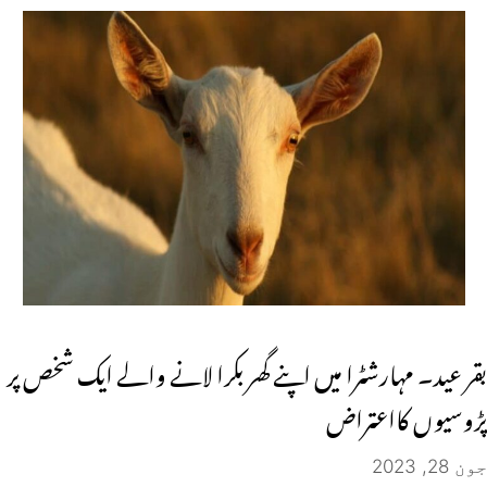
بقر عید۔ مہارشٹرا میں اپنے گھر بکرا لانے والے ایک شخص پر
پڑوسیوں کااعتراض
جون 28, 2023