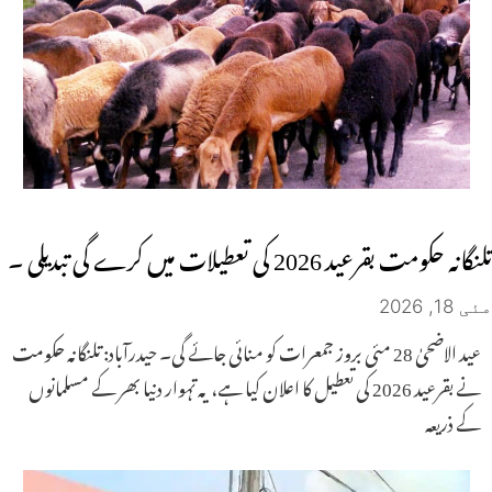
تلنگانہ حکومت بقرعید 2026 کی تعطیلات میں کرے گی تبدیلی ۔
مئی 18, 2026
عید الاضحیٰ 28 مئی بروز جمعرات کو منائی جائے گی۔ حیدرآباد: تلنگانہ حکومت
نے بقرعید 2026 کی تعطیل کا اعلان کیا ہے، یہ تہوار دنیا بھر کے مسلمانوں
کے ذریعہ