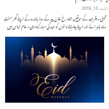
اگست 13, 2019
ممبئی۔بقرعید کے موقع پر شاہ رخ خان پیر کے روز باندرہ کے اپنے گھر منت
سے باہر ائے اور اپنے چاہنے والوں کو عید کی مبارکباد دی۔ عام لباس میں