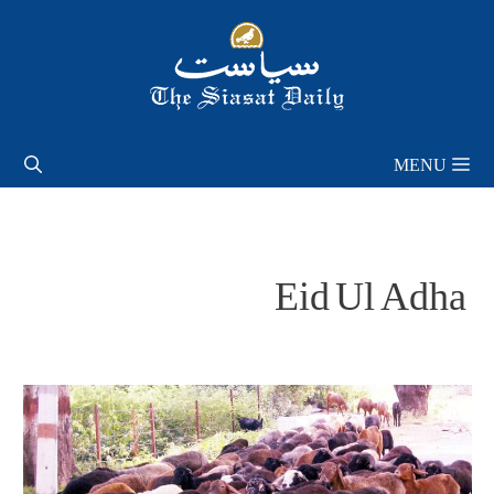
Skip
to
content
MENU
Eid Ul Adha