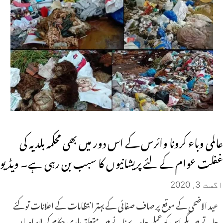
عالمی وباء کرونا وائرس کے اس دور میں بھی محکمہ بلدیہ کی
غفلت عوام کے لئے پریشانیوں کا سبب بن رہی ہے۔ ویڈیو
اگست 3, 2020
عید الاضحی کے موقع پر صاف صفائی کے بہتر انتظامات کے اعلانات تو کئے
جاتے ہیں مگر اس کو عملی جامعہ پہنانے میں متعلقہ بلدی حکام کی لاپراہیاں