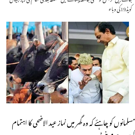
کویڈ19کی وباء
مسلمانوں کو چاہئے کہ وہ گھر میں نماز عید الاضحی کا اہتمام
کریں۔ ہوم منسٹر