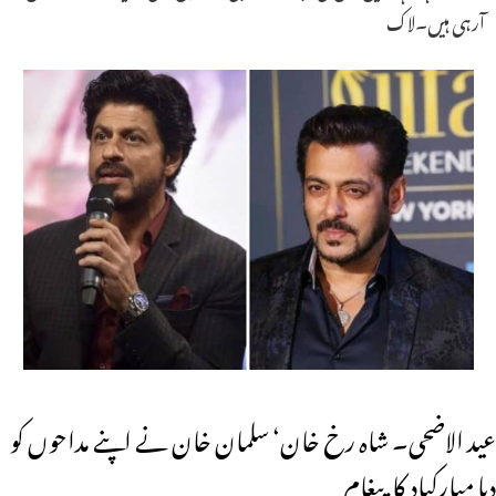
آرہی ہیں۔لاک
عید الاضحی۔ شاہ رخ خان‘ سلمان خان نے اپنے مداحوں کو
دیا مبارکباد کا پیغام