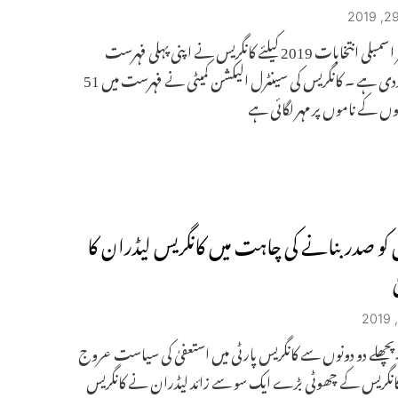
مہاراشٹر اسمبلی انتخابات 2019 کیلئے کانگریس نے اپنی پہلی فہرست
جاری کردی ہے ۔ کانگریس کی سینٹرل الیکشن کمیٹی نے فہرست میں 51
ں کے ناموں پر مہر لگائی ہے
کو صدر بنانے کی چاہت میں کانگریس لیڈران کا
۔پچھلے دو دونوں سے کانگریس پارٹی میں استعفیٰ کی سیاست عروج
کانگریس کے چھوٹی بڑے ایک سو سے زائد لیڈران نے کانگریس