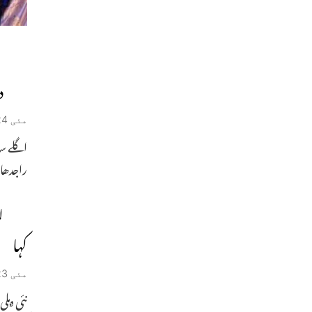
د
مئی 24, 2019
اگلے سا
راجدھا
ل
کہا
مئی 23, 2019
نئی دہل