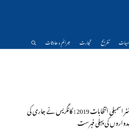
سیات
تفریح
تجارت
جرائم و حادثات
مہاراشٹر اسمبلی انتخابات 2019 : کانگریس نے جاری کی