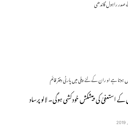
ے صدر راہول گاندھی
 ہوتا ہے او ران کے لئے دہلی میں پارٹی دفتر قائم
کے استعفیٰ کی پیشکش خودکشی ہوگی۔ لالو پرساد