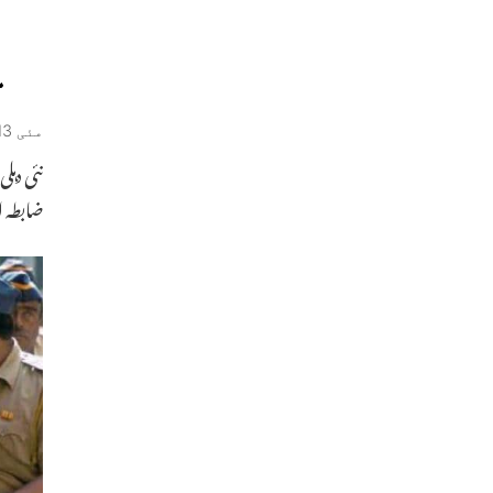
م
مئی 13, 2019
نئی دہل
ضابطہ 