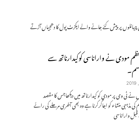
مئی 2019کی شام سے مختلف ٹیلی ویثرن چیانلوں پر پیش کئے جانے والے ایکزٹ پول کا دھجیاں آڑتے
ظم مودی نے واراناسی کوکیدارناتھ سے
قسم۔
ں نے ٹی وی پر مودی کو کیدارناتھ میں دیکھاجس کا مقصد
 کی مذہبی منشاء کو اجاگرکرنا ہے وہ بھی آخری مرحلے کی رائے
قبل واراناسی