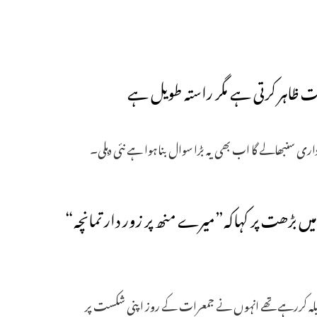
ات ظاہر کرتی ہے مگر راستہ طویل ہے
ری سنبھالے گا اب بھی یہ بڑا سوال بناہوا ہے نئی دہلی۔
یں بڑھت پر کہاکہ”میرے منھ پر زور دار تمانچہ“
مقابلہ کررہے تھے انہوں نے جمعرات کے روز اپنی شکست پر