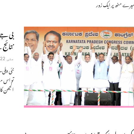
میرے منھ پر ایک زور
بی جے 
نتائج 
مئی 22, 2019
نئی دہلی
تو اس م
الجھن کا