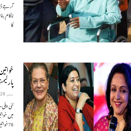
آر جے ڈی
ناکام بن
کا
خواتین 
پارلیمن
مئی 28, 2019
میں خوات
78خواتین نے کامیابی حاصل کرتے ہوئے