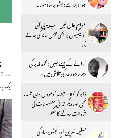
ہوا دیتا ہے:کیشو پرساد موریہ
عوام جان لیں ‘ اب یو پی آئی
ادائیگیوں پر بھی فیس عائد کی جائے
گی
چ
کرائے کے پیسے نہیں: محمد قدیر کی
بیمار بیوہ مدد کی تلاش میں ۔
مئی 30, 2019
ایک پار
ڈابر کو ’100 فیصد‘ دعووں والی شہد،
گھی اور دیگر غذائی مصنوعات کی
فروخت روکنے کا حکم
تسلیمہ نسرین اور کیشوپرساد کی