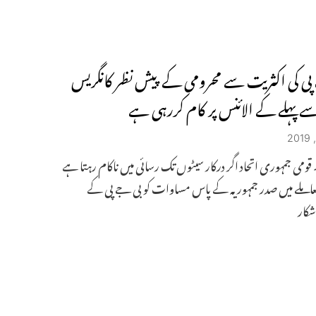
پی کی اکثریت سے محرومی کے پیش نظر کانگریس
سے پہلے کے الائنس پر کام کررہی ہے
۔ قومی جمہوری اتحاد اگر درکار سیٹوں تک رسائی میں ناکام رہتا ہے
عاملے میں صدر جمہوریہ کے پاس مساوات کو بی جے پی کے
شکار