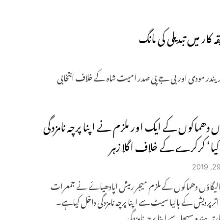
ار میں تبدیلی کی مانگ
 نریندر مودی اور بی جے پی صدر امیت شاہ کے خلاف انتخابی
ؤں دھماکوں کے ایک اور ملزم نے اپنا پرچہ نامزدگی
یا‘ کرکرے کے خلاف اگلا زہر
الیگاؤں دھماکوں کے ملزم میجر رمیش اپادھیائے نے جمعرات
ترپردیش کے بالیا سیٹ سے اپنا پرچہ نامزدگی داخل کیاہے۔
تیہ ہندو سبھا سے اپنا پرچہ نامزدگی