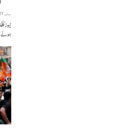
ا
مئی 21, 2019
ہوئے 