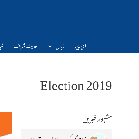
Ski
t
conten
ای پیپر
زبان
حدیث شریف
شہر
Election 2019
مشہور خبریں