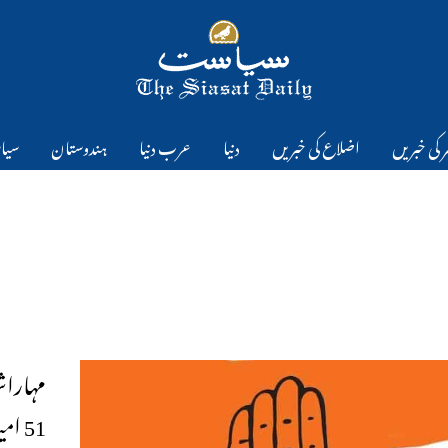
 کی خبریں
اضلاع کی خبریں
دنیا
عرب دنیا
ہندوستان
سیا
51 امیدواروں کی پہلی فہرست