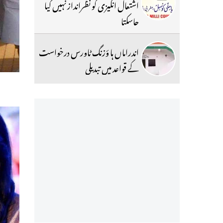
اشتعال انگیزی کو نظرانداز نہیں کیا
جاسکتا
اندراماں ہا ؤزنگ ٹاورس درخواست
کے قواعد میں تبدیلی