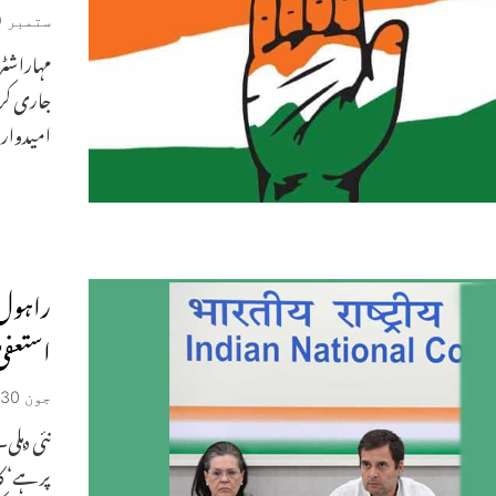
ستمبر 29, 2019
امیدوارو
راہول 
استعفیٰ
جون 30, 2019
نئی دہلی
پر ہے‘ 