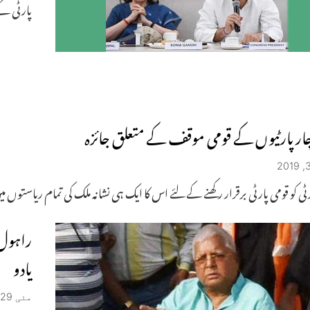
پارٹی ک
ار پارٹیوں کے قومی موقف کے متعلق جائزہ
ٹی کو قومی پارٹی برقرار رکھنے کے لئے اس کا ایک ہی نشانہ ملک کی تمام ریاستوں میں
راہول 
یادو
مئی 29, 2019