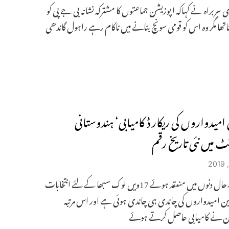
 سربراہ نے کہاکہ اپوزیشن جماعتوں کا مشترکہ نشانہ بی جے پی کو
اناتھا مگر وہ اس کو قومی سونچ بنانے میں ناکام رہے راہول گاندھی
امیدواروں کی ریکار ڈ کامیابی‘ ہندوستانی
ٹ میں نئی تاریخ رقم
نئی دہلی۔حال دنوں میں منعقد ہوئے 17ویں لوک سبھا کے لئے انتخابات
ین امیدواروں کی چاندی ہی چاندی ہوئی ہے اور اس مرتبہ