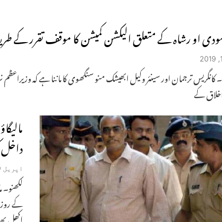
ودی او رشاہ کے متعلق الیکشن کمیشن کا موقف تقرر کے طریقہ ک
ی۔ کانگریس ترجمان اور سینئر وکیل ابھیشک منو سنگھوی کا ماننا ہے کہ وزیراعظم
اخلاق کے
مالیگا
داخل ک
اپریل 29, 2019
لکھنو۔ م
کے روز ا
اکھل بھار