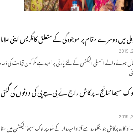
ہلی میں دوسرے مقام پر موجودگی کے متعلق کانگریس اپنی علام
ل ہونے والے اسمبلی الیکشن کے لئے پارٹی پر امید ہے مگر کون قیادت کی ذمہ دا
نی
وک سبھا نتائج۔ پرکاش راج نے بی جے پی کی ووٹوں کی گنتی م
ی۔اداکارہ پرکاش جو بنگلورو سے آزاد امیدوار کے طورپر لوک سبھا الیکشن میں 