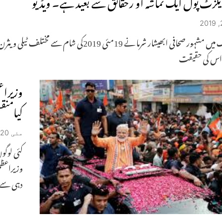
یکزٹ پول ایک تماشہ او رحقائق سے بعید ہے۔ ویڈیو
نیوز کلک میں مشہور صحافی ابھیشار شرما نے 19
اس کی حقیقت
وزیراع
کیامن
مئی 20, 2019
کئی لوگو
وزیراعظم
دہی سے 