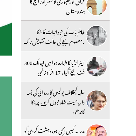
فراق گورکھپوری کا شعر اور آج کا
ہندوستان
ظالم بات کی حیوانیات کا شکا
رمعصوم بچے کی حالت تشویش ناک
ایئر انڈیا کا طیارہ ہوا میں اچانک 300
فٹ نیچے آگیا ، 17 افراد زخمی
طلبہ کیخلاف پولیس کارروائی کی ذمہ
داریامیت شاہ قبول کریں:پرینکا
گاندھی
مدرسہ کہیں بھی ہو، دہشت گردی کو