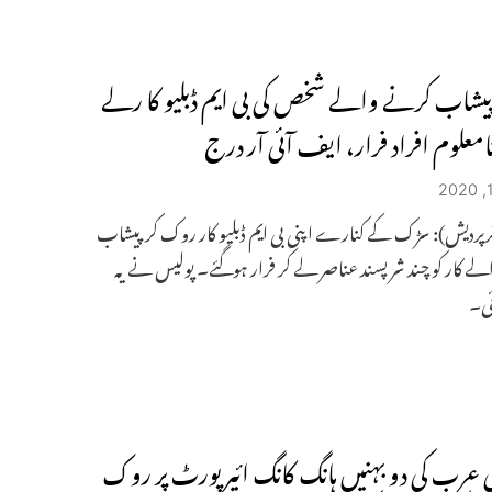
:پیشاب کرنے والے شخص کی بی ایم ڈبلیو کا رلے
نامعلوم افراد فرار، ایف آئی آر درج
اترپردیش): سڑک کے کنارے اپنی بی ایم ڈبلیو کار روک کر پیشاب
ے کار کو چند شر پسند عناصر لے کر فرار ہوگئے۔ پولیس نے یہ
ئی۔
عرب کی دو بہنیں ہانگ کانگ ائیر پورٹ پر روک