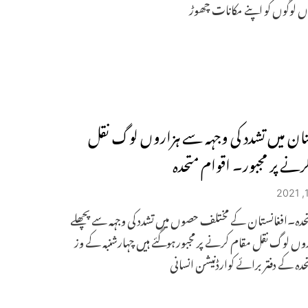
وں لوگوں کو اپنے مکانات چھوڑ
تان میں تشدد کی وجہہ سے ہزاروں لوگ نقل
رنے پر مجبور۔ اقوام متحدہ
حدہ۔افغانستان کے مختلف حصوں میں تشدد کی وجہہ سے پچھلے
روں لوگ نقل مقام کرنے پر مجبورہوگئے ہیں چہارشنبہ کے وز
حدہ کے دفتر برائے کوارڈنیشن انسانی