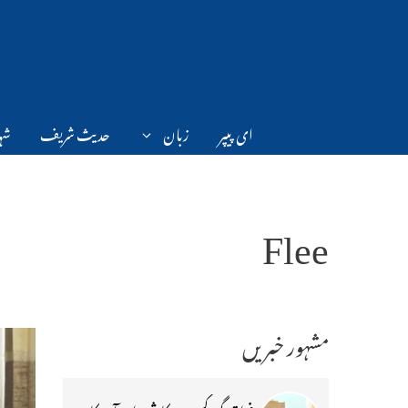
Ski
t
conten
ای پیپر
زبان
حدیث شریف
شہر
Flee
مشہور خبریں