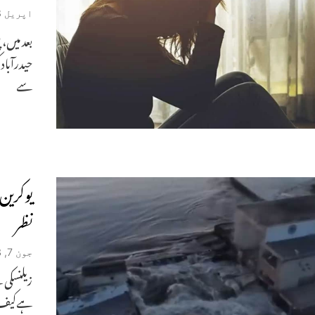
اپریل 18, 2025
بعد میں، 
سے
یوکرین
نظر
جون 7, 2023
زیلنسکی ن
ہےکیف۔ 