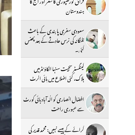
فراق گورکھپوری کا شعر اور آج کا
ہندوستان
سعودی سفری پابندی کے باعث
تلنگانہ کی نرس حادثے کے بعد پھنس
گئی۔
گینگسٹر سجیت سنہا انکاؤنٹرمیں
ہلاک، کئی اضلاع میں ہائی الرٹ
افضال انصاری کو الٰہ آباد ہائی کورٹ
سے عبوری راحت
کرائے کے پیسے نہیں: محمد قدیر کی