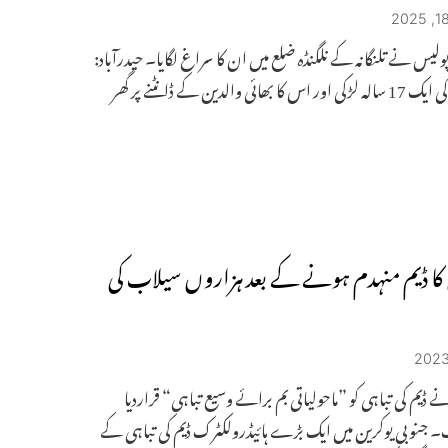
پولیس نے تلنگانہ کے نلگنڈہ ضلع میں ان کا سراغ لگایا۔ حیدرآباد:
حیدرآباد کی ایک 17 سالہ لڑکی اور اس کا بھائی والدین کے ڈانٹنے پر گھر
 کا ڈیم منہدم ہونے کے بعد ہزاروں سیلاب کی
ے ڈیم کی تباہی کو ”ماحولیاتی بم برائے وسیع تباہی“ قراردیا
جنوبی یوکرین میں ایک بڑے ہائیڈرولکٹرک ڈیم کی تباہی کے