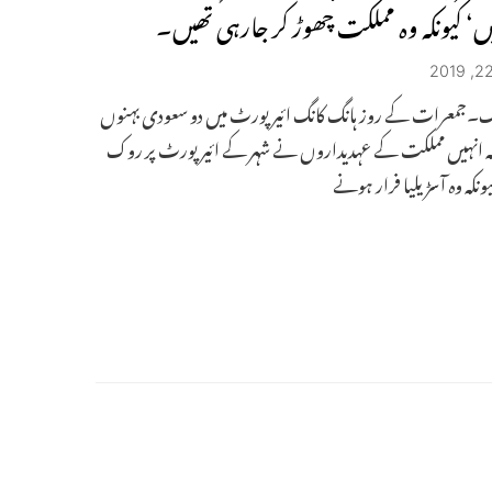
ں‘ کیونکہ وہ مملکت چھوڑ کر جارہی تھیں۔
نگ۔جمعرات کے روز ہانگ کانگ ائیرپورٹ میں دو سعودی بہنوں
ہ انہیں مملکت کے عہدیداروں نے شہر کے ائیرپورٹ پر روک
ونکہ وہ آسڑیلیا فرار ہونے