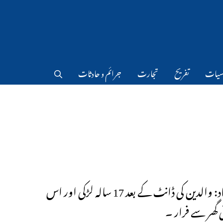
سیات
تفریح
تجارت
جرائم و حادثات
حیدرآباد: والدین کی ڈانٹ کے بعد 17 سالہ لڑکی اور اس
ی گھر سے فرار ۔