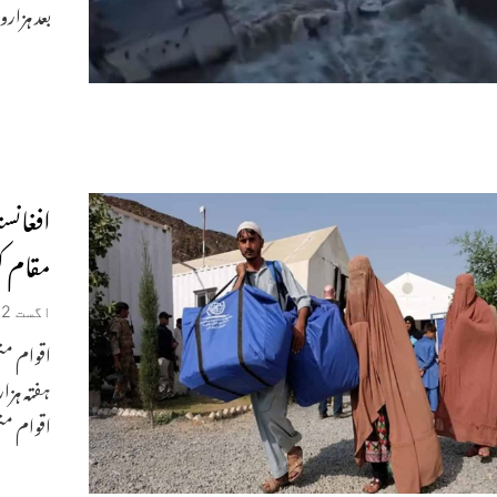
بعد ہزار
افغانس
مقام ک
اگست 12, 2021
اقوام مت
ہفتہ ہزا
اقوام مت