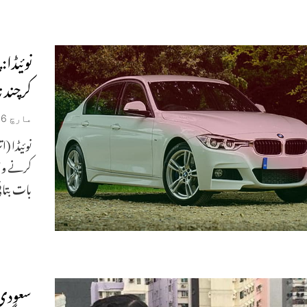
نوئیڈا
کرچند 
مارچ 16, 2020
نوئیڈا (
کرنے وال
بات بتا
سعودی 