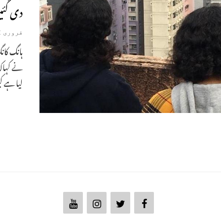
دی گئی
فروری 22, 2019
ہانگ کا
نے کہاک
لیا ہے کی