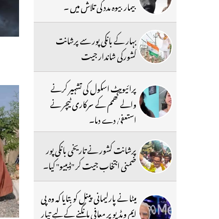
بیمار بیوہ مدد کی تلاش میں ۔
بہار کے بانکی پور سے پرشانت
کشورکی شاندار جیت
پرائیویٹ اسکول کی تشہیر کرنے
والے کھمم کے سرکاری ٹیچر نے
استعفیٰ دے دیا۔
پرشانت کشور نے تاریخی بانکی پور
ضمنی انتخاب جیت کر ''ڈیبیو'' کیا۔
میٹا نے پارلیمانی پینل کو بتایا کہ وہ پی
ایم ویڈیو پر معافی مانگنے کے لیے تیار