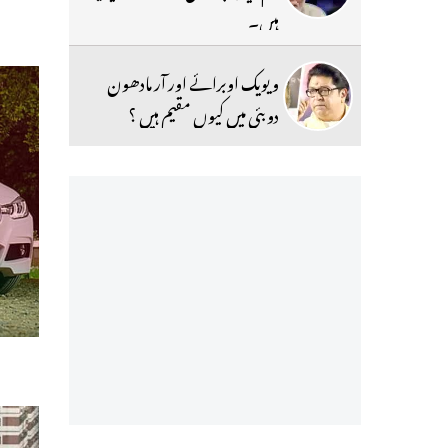
ہیں۔
ویویک اوبرائے اور آر مادھون
دوبئی میں کیوں مقیم ہیں ؟